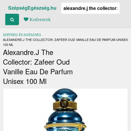
SzépségEgészség.hu
Kedvencek
SZÉPSÉG ÉS EGÉSZSÉG
JELENLEGI:
ALEXANDRE.J THE COLLECTOR: ZAFEER OUD VANILLE EAU DE PARFUM UNISEX
100 ML
Alexandre.J The
Collector: Zafeer Oud
Vanille Eau De Parfum
Unisex 100 Ml