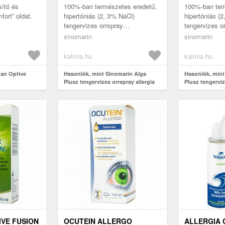
sító és
100%-ban természetes eredetű,
100%-ban term
ort” oldat.
hipertóniás (2, 3% NaCl)
hipertóniás (
tengervizes orrspray
tengervizes o
dexpanthenollal, és Algomer™
dexpanthenol
sinomarin
sinomarin
komplexszel, amely enyhíti a
komplexszel, 
szezonális s...
szezonális s..
kalmia.hu
kalmia.hu
gan Optive
Hasonlók, mint Sinomarin Alga
Hasonlók, mint
Plusz tengervizes orrspray allergia
Plusz tengerviz
ellen 100 ml
ellen 30 ml
VE FUSION
OCUTEIN ALLERGO
ALLERGIA 