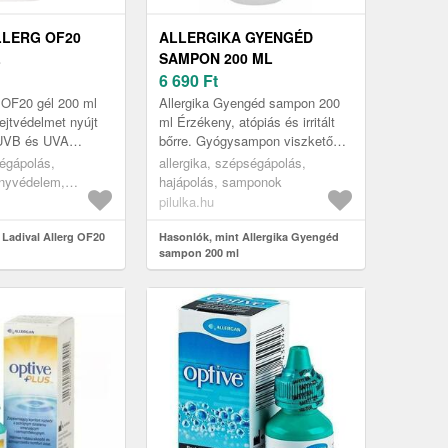
LLERG OF20
ALLERGIKA GYENGÉD
L
SAMPON 200 ML
6 690
Ft
g OF20 gél 200 ml
Allergika Gyengéd sampon 200
jtvédelmet nyújt
ml Érzékeny, atópiás és irritált
UVB és UVA
bőrre. Gyógysampon viszkető
nem az IR-A
fejbőrirritáció megelőzésére.
ségápolás,
allergika, szépségápolás,
amint a látható
ényvédelem,
hajápolás, samponok
mek, napvédő
pilulka.hu
erint, napvédő
0
 Ladival Allerg OF20
Hasonlók, mint Allergika Gyengéd
sampon 200 ml