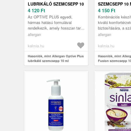
LUBRIKÁLÓ SZEMCSEPP 10
SZEMCSEPP 10 
ML
4 120
Ft
4 150
Ft
Az OPTIVE PLUS egyedi,
Kombinációs kész
hármas hatású formulával
kiváló komfortérze
rendelkezik, amely hosszan tartó
biztosítására, a s
komfort-érzetet biztosít.Az
tünetek enyhítésér
allergan
allergan
OPTIVE PLUS síkosítja a szem
tartó védelemre.
felszínét...
kalmia.hu
kalmia.hu
Hasonlók, mint Allergan Optive Plus
Hasonlók, mint Aller
lubrikáló szemcsepp 10 ml
Fusion szemcsepp 1