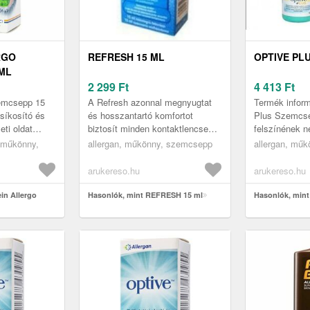
RGO
REFRESH 15 ML
OPTIVE PLU
ML
2 299
Ft
4 413
Ft
zemcsepp 15
A Refresh azonnal megnyugtat
Termék infor
, síkosító és
és hosszantartó komfortot
Plus Szemcse
ti oldat
biztosít minden kontaktlencse
felszínének n
zalmagyopár
viselőnek. Refresh Contacts
hidratálására 
 műkönny,
allergan, műkönny, szemcsepp
allergan, mű
allergi...
szemcsepp A Refresh azonnal
száraz szem 
megnyu...
környezet...
arukereso.hu
arukereso.hu
in Allergo
Hasonlók, mint REFRESH 15 ml
Hasonlók, min