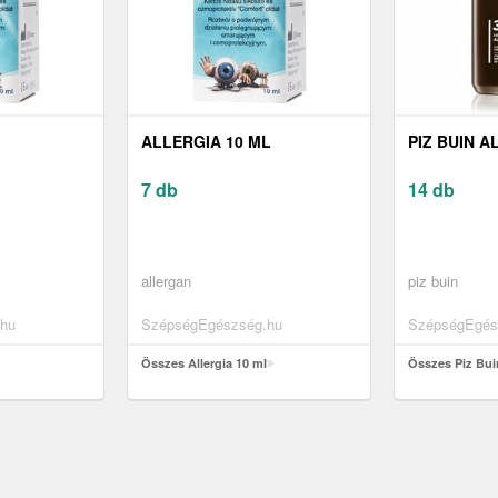
ALLERGIA 10 ML
PIZ BUIN 
7 db
14 db
allergan
piz buin
hu
SzépségEgészség.hu
SzépségEgés
Összes Allergia 10 ml
Összes Piz Bui