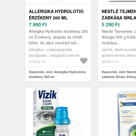
ALLERGIKA HYDROLOTIO
NESTLÉ TEJME
ÉRZÉKENY 200 ML
ZABKÁSA SINL
7 990
Ft
ALLERGIA 500 
5 290
Ft
Allergika Hydrolotio érzékeny 200
Nestlé Tejmentes z
ml Érzékeny, atópiás és irritált
Allergia 500 g Külö
bőrre. Az akut viszkető bőr
rizskása
alapkezelése 2% félig -
szentjánoskenyérlis
allergika, szépségápolás,
nestlé, élelmiszerek
panokanollal.
tehéntejfehérje- és
testápolás, testápoló krémek
gluténmentes élelm
szójaintolerancia, 
tejek és balzsamok, testápoló
gluténmentes gabo
pilulka.hu
pilulka.hu
cöliák...
krémek és balzsamok, száraz és
érzékeny bőr
Hasonlók, mint Allergika Hydrolotio
Hasonlók, mint Nestl
érzékeny 200 ml
zabkása Sinlac Allerg