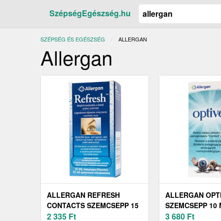
SzépségEgészség.hu
SZÉPSÉG ÉS EGÉSZSÉG
JELENLEGI:
ALLERGAN
Allergan
ALLERGAN REFRESH
ALLERGAN OPT
CONTACTS SZEMCSEPP 15
SZEMCSEPP 10 
ML
2 335
Ft
3 680
Ft