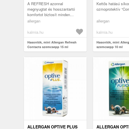
A REFRESH azonnal
Kettős hatású síko
megnyugtat és hosszantartó
ozmoprotektív “Comf
komfortot biztosít minden
kontaktlencse viselőnek. Az
allergan
allergan
egyedülálló összetétel enyhíti a
por, a vakító f...
kalmia.hu
kalmia.hu
Hasonlók, mint Allergan Refresh
Hasonlók, mint Aller
Contacts szemcsepp 15 ml
szemcsepp 10 ml
ALLERGAN OPTIVE PLUS
ALLERGAN OPTI