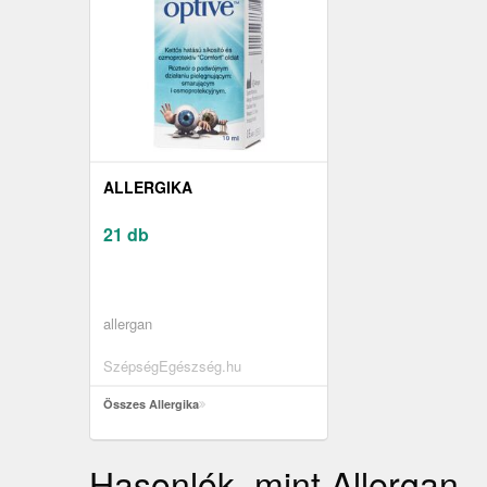
ALLERGIKA
21 db
allergan
SzépségEgészség.hu
Összes Allergika
Hasonlók, mint Allergan