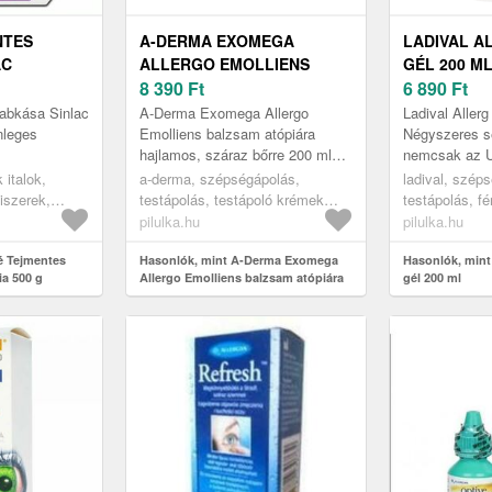
NTES
A-DERMA EXOMEGA
LADIVAL A
AC
ALLERGO EMOLLIENS
GÉL 200 M
G
BALZSAM ATÓPIÁRA
8 390
Ft
6 890
Ft
HAJLAMOS, SZÁRAZ
abkása Sinlac
A-Derma Exomega Allergo
Ladival Aller
BŐRRE 200 ML
nleges
Emolliens balzsam atópiára
Négyszeres se
hajlamos, száraz bőrre 200 ml
nemcsak az 
zttel,
Szeretnéd, hogy a bőröd hidratált
sugárzás, ha
 italok,
a-derma, szépségápolás,
ladival, szép
és puha legyen? Akkor vedd
sugárzás, val
iszerek,
testápolás, testápoló krémek
testápolás, f
valamint
szemü...
fény, beleé...
nakásák
tejek és balzsamok, testápoló
fényvédő kré
pilulka.hu
pilulka.hu
krémek és balzsamok
krémek spf sz
é Tejmentes
Hasonlók, mint A-Derma Exomega
krémek spf 2
Hasonlók, mint
ia 500 g
Allergo Emolliens balzsam atópiára
gél 200 ml
hajlamos, száraz bőrre 200 ml