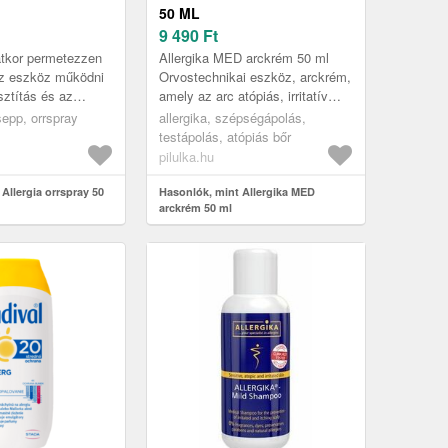
50 ML
9 490
Ft
atkor permetezzen
Allergika MED arckrém 50 ml
az eszköz működni
Orvostechnikai eszköz, arckrém,
sztítás és az
amely az arc atópiás, irritatív
a hidratálása:
vagy allergiás kontakt
sepp, orrspray
allergika, szépségápolás,
t egyenesen és he...
ekcémájának és
testápolás, atópiás bőr
neurodermitiszéne...
pilulka.hu
Allergia orrspray 50
Hasonlók, mint Allergika MED
arckrém 50 ml