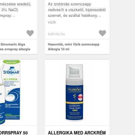
észetes eredetű,
Az izotóniás szemcsepp
2, 3% NaCl)
nedvesíti a viszkető, kipirosodott
rrspray
szemet, és ezáltal hatékony
lal, és Algomer™
védőkomplexumot képez az
vizik
amely enyhíti a
olyan káros behatások ellen,
.
mint pl...
kalmia.hu
 Sinomarin Alga
Hasonlók, mint Vizik szemcsepp
es orrspray allergia
Allergia 10 ml
ORRSPRAY 50
ALLERGIKA MED ARCKRÉM