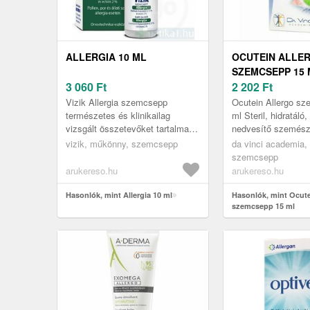
ALLERGIA 10 ML
OCUTEIN ALLE
SZEMCSEPP 15 
3 060
Ft
2 202
Ft
Vizik Allergia szemcsepp
Ocutein Allergo s
természetes és klinikailag
ml Steril, hidratáló
vizsgált összetevőket tartalmaz,
nedvesítő szemésze
melyek hatékonysága
folyékony olasz s
vizik, műkönny, szemcsepp
da vinci academia,
tudományosan igazolt. Pollen,
kivonattal. Segít az 
szemcsepp
por és állat...
arukereso.hu
arukereso.hu
Hasonlók, mint Allergia 10 ml
Hasonlók, mint Ocute
szemcsepp 15 ml