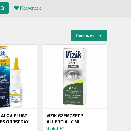
Kedvencek
Rendezés
 ALGA PLUSZ
VIZIK SZEMCSEPP
ES ORRSPRAY
ALLERGIA 10 ML
ELLEN 30 ML
3 580
Ft