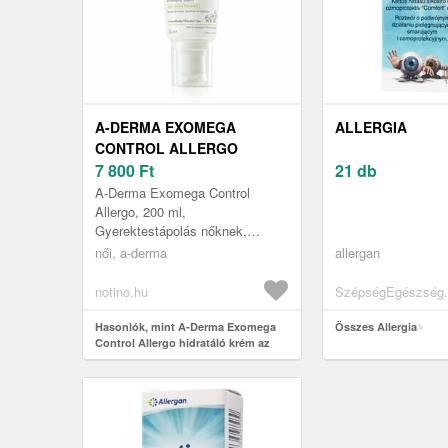
A-DERMA EXOMEGA
ALLERGIA
CONTROL ALLERGO
HIDRATÁLÓ KRÉM AZ
7 800
Ft
21 db
ÉRZÉKENY ÉS ATÓPIÁS
A-Derma Exomega Control
BŐR VÉDELMÉNEK
Allergo, 200 ml,
Gyerektestápolás nőknek,
MEGERŐSÍTÉSÉRE 200 ML
Gondoskodjon a száraz, irritált
női, a-derma
allergan
és kipirosodott bőr kényelméről.
A BIOVECT techno...
notino.hu
SzépségEgészség.
Hasonlók, mint A-Derma Exomega
Összes Allergia
Control Allergo hidratáló krém az
érzékeny és atópiás bőr védelmének
megerősítésére 200 ml