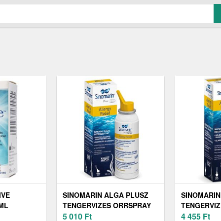
IVE
SINOMARIN ALGA PLUSZ
SINOMARIN
ML
TENGERVIZES ORRSPRAY
TENGERVIZ
ALLERGIA ELLEN 100 ML
5 010
Ft
ALLERGIA 
4 455
Ft