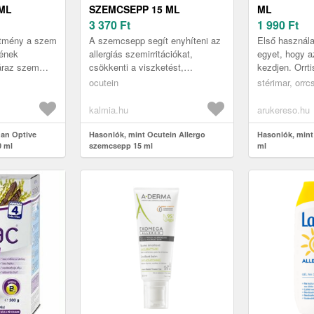
ML
SZEMCSEPP 15 ML
ML
3 370
Ft
1 990
Ft
ítmény a szem
A szemcsepp segít enyhíteni az
Első használ
tének
allergiás szemirritációkat,
egyet, hogy 
záraz szem
csökkenti a viszketést,
kezdjen. Orrti
e és hosszan
kipirosodást és a szem körüli
orrnyálkahárty
ocutein
stérimar, orrc
gyulladást. Hidratálja és védi a
Tartsa a fejé
s...
kalmia.hu
arukereso.hu
gan Optive
Hasonlók, mint Ocutein Allergo
Hasonlók, mint 
0 ml
szemcsepp 15 ml
ml