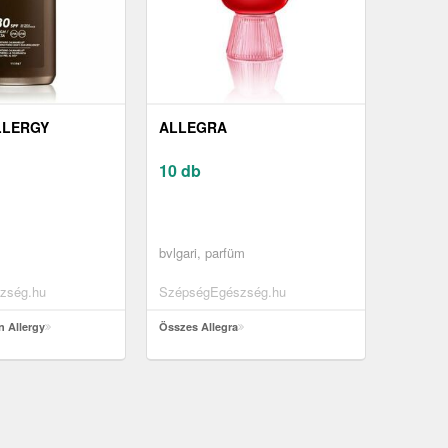
ALLERGY
ALLEGRA
10 db
bvlgari, parfüm
zség.hu
SzépségEgészség.hu
n Allergy
Összes Allegra