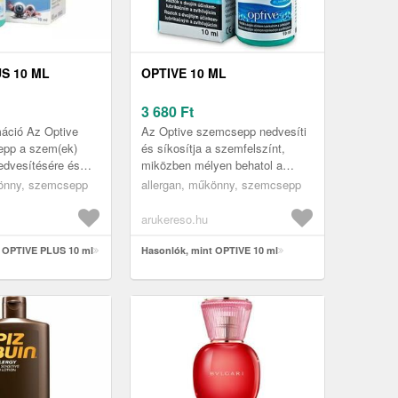
S 10 ML
OPTIVE 10 ML
3 680
Ft
máció Az Optive
Az Optive szemcsepp nedvesíti
pp a szem(ek)
és síkosítja a szemfelszínt,
edvesítésére és
miközben mélyen behatol a
szolgál, és a
felszín alá is, és pótolja az
könny, szemcsepp
allergan, műkönny, szemcsepp
szindróma vagy
érzékeny sejtek
nedvességtartalm...
arukereso.hu
t OPTIVE PLUS 10 ml
Hasonlók, mint OPTIVE 10 ml