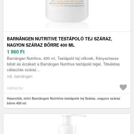
BARNÄNGEN NUTRITIVE TESTÁPOLÓ TEJ SZÁRAZ,
NAGYON SZÁRAZ BŐRRE 400 ML
1 960
Ft
Barnängen Nutritive, 400 ml, Testápoló tej nőknek, Kényeztesse
bőrét és érzékeit a Barnängen Nutritive testápoló tejjel. Tökéletes
választás száraz...
női, barnängen
notino.hu
Hasonlók, mint Barnängen Nutritive testápoló tej Száraz, nagyon száraz
bőrre 400 ml