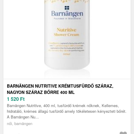
BARNÄNGEN NUTRITIVE KRÉMTUSFÜRDŐ SZÁRAZ,
NAGYON SZÁRAZ BŐRRE 400 ML
1 520
Ft
Barnängen Nutritive, 400 ml, tusfürdő krémek nőknek, Kellemes,
hidratáló, krémes állagú tusfürdő amely tökéletesen kényezteti bőrét.
A Barnängen Nu...
női, barnängen