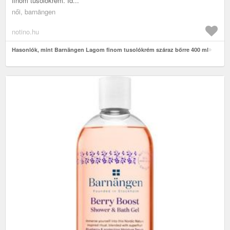
finom tusolókrém. Id...
női, barnängen
notino.hu
Hasonlók, mint Barnängen Lagom finom tusolókrém száraz bőrre 400 ml