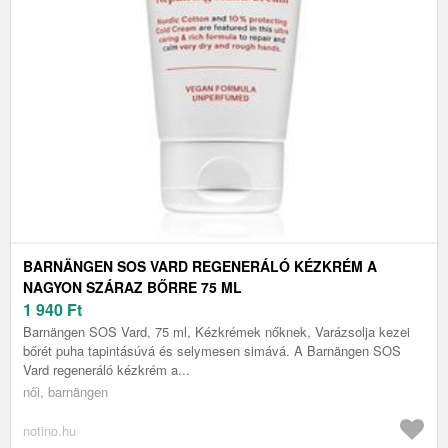
BARNÄNGEN SOS VARD REGENERÁLÓ KÉZKRÉM A
NAGYON SZÁRAZ BŐRRE 75 ML
1 940
Ft
Barnängen SOS Vard, 75 ml, Kézkrémek nőknek, Varázsolja kezei
bőrét puha tapintásúvá és selymesen simává. A Barnängen SOS
Vard regeneráló kézkrém a...
női, barnängen
notino.hu