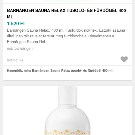
BARNÄNGEN SAUNA RELAX TUSOLÓ- ÉS FÜRDŐGÉL 400
ML
1 520
Ft
Barnängen Sauna Relax, 400 ml, Tusfürdők nőknek, ​​Északi szauna
által inspirált rituálét teremt meg fürdőszobája kényelmében a
Barnängen Sauna Rel...
női, barnängen
notino.hu
Hasonlók, mint Barnängen Sauna Relax tusoló- és fürdőgél 400 ml