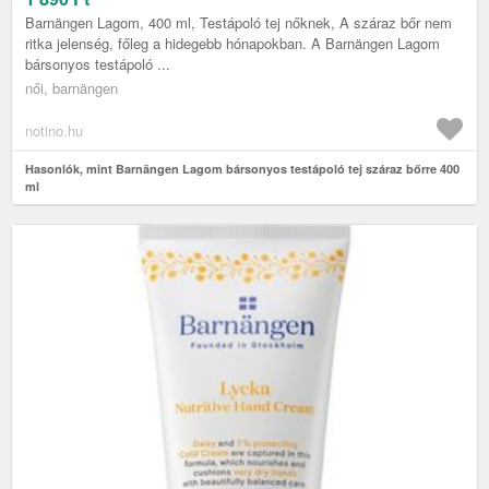
Barnängen Lagom, 400 ml, Testápoló tej nőknek, A száraz bőr nem
ritka jelenség, főleg a hidegebb hónapokban. A Barnängen Lagom
bársonyos testápoló ...
női, barnängen
notino.hu
Hasonlók, mint Barnängen Lagom bársonyos testápoló tej száraz bőrre 400
ml