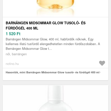
BARNÄNGEN MIDSOMMAR GLOW TUSOLÓ- ÉS
FÜRDŐGÉL 400 ML
1 520
Ft
Barnängen Midsommar Glow, 400 ml, habfürdők nőknek, Egy
kellemes illatú tusfürdő elengedhetetlen minden fürdőszobában. A
Bernängen Midsommar Glow t...
női, barnängen
notino.hu
Hasonlók, mint Barnängen Midsommar Glow tusoló- és fürdőgél 400 ml