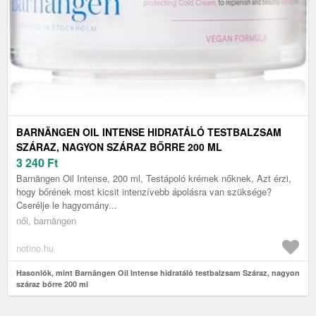
BARNÄNGEN OIL INTENSE HIDRATÁLÓ TESTBALZSAM
SZÁRAZ, NAGYON SZÁRAZ BŐRRE 200 ML
3 240
Ft
Barnängen Oil Intense, 200 ml, Testápoló krémek nőknek, Azt érzi,
hogy bőrének most kicsit intenzívebb ápolásra van szüksége?
Cserélje le hagyomány...
női, barnängen
notino.hu
Hasonlók, mint Barnängen Oil Intense hidratáló testbalzsam Száraz, nagyon
száraz bőrre 200 ml