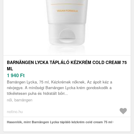
BARNÄNGEN LYCKA TÁPLÁLÓ KÉZKRÉM COLD CREAM 75
ML
1 940
Ft
Barnängen Lycka, 75 ml, Kézkrémek nőknek, Az ápolt kéz a
névjegye. A minőségi Barnängen Lycka krém gondoskodik a
tökéletesen puha és hidratált bőrr...
női, barnängen
notino.hu
Hasonlók, mint Barnängen Lycka tápláló kézkrém cold cream 75 ml