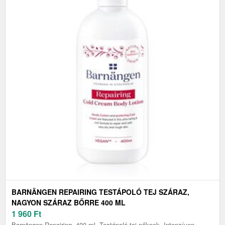
BARNÄNGEN REPAIRING TESTÁPOLÓ TEJ SZÁRAZ,
NAGYON SZÁRAZ BŐRRE 400 ML
1 960
Ft
Barnängen Repairing, 400 ml, Testápoló tej nőknek, Intenzíven