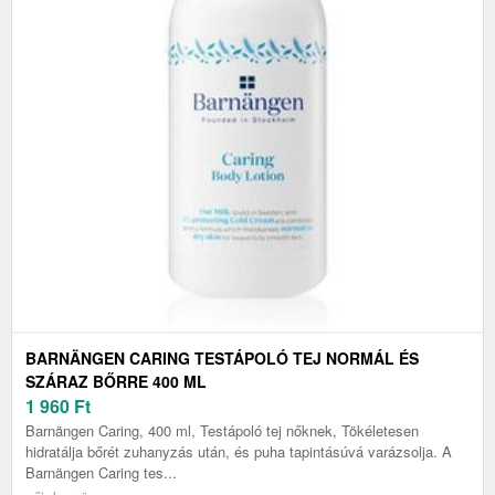
BARNÄNGEN CARING TESTÁPOLÓ TEJ NORMÁL ÉS
SZÁRAZ BŐRRE 400 ML
1 960
Ft
Barnängen Caring, 400 ml, Testápoló tej nőknek, Tökéletesen
hidratálja bőrét zuhanyzás után, és puha tapintásúvá varázsolja. A
Barnängen Caring tes...