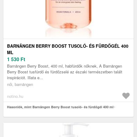
BARNÄNGEN BERRY BOOST TUSOLÓ- ÉS FÜRDŐGÉL 400
ML
1 530
Ft
Barnängen Berry Boost, 400 ml, habfürdők nőknek, A Barnängen
Berry Boost tusfürdő és fürdőzselé az északi természetben talált
inspirációt. Illata e...
női, barnängen
notino.hu
Hasonlók, mint Barnängen Berry Boost tusoló- és fürdőgél 400 ml