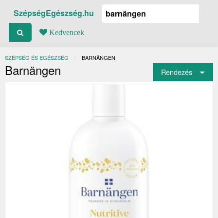
SzépségEgészség.hu
Kedvencek
SZÉPSÉG ÉS EGÉSZSÉG
JELENLEGI:
BARNÄNGEN
Barnängen
Rendezés