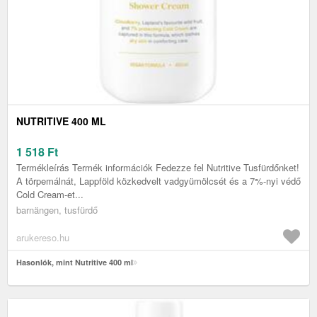
NUTRITIVE 400 ML
1 518
Ft
Termékleírás Termék információk Fedezze fel Nutritive Tusfürdőnket!
A törpemálnát, Lappföld közkedvelt vadgyümölcsét és a 7%-nyi védő
Cold Cream-et...
barnängen, tusfürdő
arukereso.hu
Hasonlók, mint Nutritive 400 ml