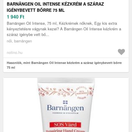
BARNÄNGEN OIL INTENSE KÉZKRÉM A SZÁRAZ
IGÉNYBEVETT BŐRRE 75 ML
1 940
Ft
Barnängen Oil Intense, 75 ml, Kézkrémek nőknek, Egy kis extra
kényeztetésre vágynak kezei? A Barnängen Oil Intense kézkrém a
száraz igénybe vett bő...
női, barnängen
notino.hu
Hasonlók, mint Barnängen Oil Intense kézkrém a száraz igénybevett bőrre
75 ml