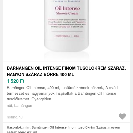
BARNÄNGEN OIL INTENSE FINOM TUSOLÓKRÉM SZÁRAZ,
NAGYON SZÁRAZ BŐRRE 400 ML
1 520
Ft
Barnängen Oil Intense, 400 ml, tusfürdő krémek nőknek, A svéd
természet és hagyományok inspirálták a Barnängen Oil Intense
tusolókrémet. Gyengéden ...
női, barnängen
notino.hu
Hasonlók, mint Barnängen Oil Intense finom tusolókrém Száraz, nagyon
száraz bőrre 400 ml