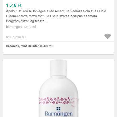
1 518
Ft
Ápoló tusfürdő Különleges svéd receptúra Vadrózsa-olajat és Cold
Cream-et tartalmazó formula Extra száraz bőrtípus számára
Bőrgyógyászatilag teszte...
barnängen, tusfürdő
arukereso.hu
Hasonlók, mint Oil Intense 400 ml