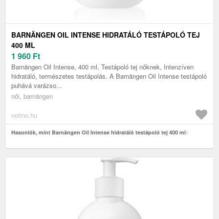
BARNÄNGEN OIL INTENSE HIDRATÁLÓ TESTÁPOLÓ TEJ
400 ML
1 960
Ft
Barnängen Oil Intense, 400 ml, Testápoló tej nőknek, Intenzíven
hidratáló, természetes testápolás. A Barnängen Oil Intense testápoló
puhává varázso...
női, barnängen
notino.hu
Hasonlók, mint Barnängen Oil Intense hidratáló testápoló tej 400 ml