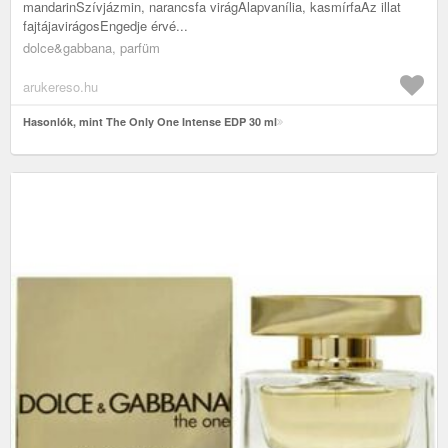
mandarinSzívjázmin, narancsfa virágAlapvanília, kasmírfaAz illat
fajtájavirágosEngedje érvé...
dolce&gabbana, parfüm
arukereso.hu
Hasonlók, mint The Only One Intense EDP 30 ml