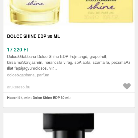
DOLCE SHINE EDP 30 ML
17 220
Ft
Dolce&Gabbana Dolce Shine EDP Fejmangó, grapefruit,
birsalmaSzívjázmin, narancsfa virág, sóAlapfa, szantálfa, pézsmaAz
illat fajtájagyümölcsös, vir...
dolce&gabbana, parfüm
arukereso.hu
Hasonlók, mint Dolce Shine EDP 30 ml