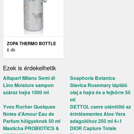
ZOPA THERMO BOTTLE
WITH SILICONE HOLDER
6 db
AND DRINKING SPOUT
TERMOSZ
Ezek is érdekelhetik
SZÍVÓSZÁLLAL 1 DB
Alfaparf Milano Semi di
Soaphoria Botanica
Lino Moisture sampon
Slavica Rosemary tápláló
száraz hajra 1000 ml
olaj a hajra és a fejbőrre 50
ml
Yves Rocher Quelques
DETTOL csere utántöltő az
Notes d’Amour Eau de
érintésmentes Aloe Vera
Parfum hölgyeknek 50 ml
adagolóhoz 250 ml 4+1
Masticha PROBIOTICS &
DIOR Capture Totale