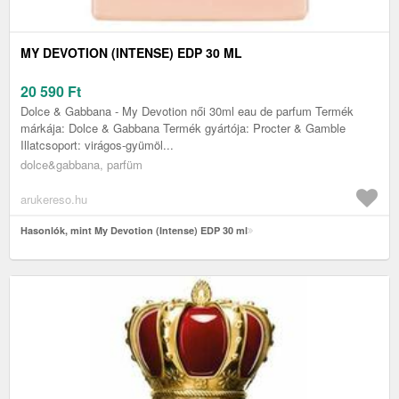
MY DEVOTION (INTENSE) EDP 30 ML
20 590
Ft
Dolce & Gabbana - My Devotion női 30ml eau de parfum Termék
márkája: Dolce & Gabbana Termék gyártója: Procter & Gamble
Illatcsoport: virágos-gyümöl...
dolce&gabbana, parfüm
arukereso.hu
Hasonlók, mint My Devotion (Intense) EDP 30 ml