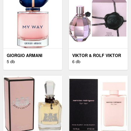
GIORGIO ARMANI
VIKTOR & ROLF VIKTOR
GIORGIO ARMANI MY
5 db
& ROLF FLOWERBOMB -
6 db
WAY - EDP 30 ML
EDP 100 ML