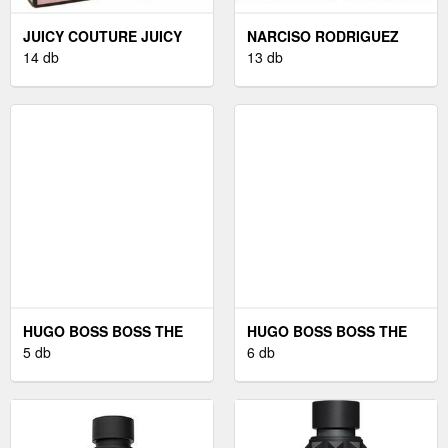
JUICY COUTURE JUICY
NARCISO RODRIGUEZ
COUTURE JUICY
14 db
NARCISO RODRIGUEZ
13 db
COUTURE - EDP 100 ML
FOR HER - EDP 100 ML
HUGO BOSS BOSS THE
HUGO BOSS BOSS THE
SCENT EAU DE TOILETTE
5 db
SCENT EAU DE PARFUM
6 db
FÉRFIAKNAK 50 ML
NŐKNEK 50 ML