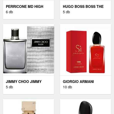
PERRICONE MD HIGH
HUGO BOSS BOSS THE
POTENCY INTENSIVE
6 db
SCENT EAU DE PARFUM
5 db
HYDRATING SERUM
NŐKNEK 30 ML
INTENZÍV HIDRATÁLÓ
SZÉRUM
HIALURONSAVVAL 59 ML
JIMMY CHOO JIMMY
GIORGIO ARMANI
CHOO MAN - EDT
5 db
GIORGIO ARMANI SÌ
10 db
TESZTER 100 ML
PASSIONE - EDP 100 ML