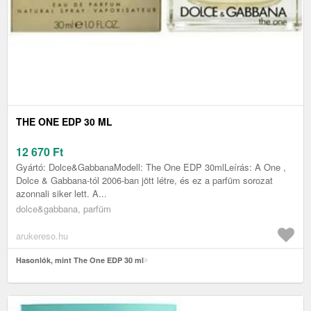
THE ONE EDP 30 ML
12 670
Ft
Gyártó: Dolce&GabbanaModell: The One EDP 30mlLeírás: A One ,
Dolce & Gabbana-tól 2006-ban jött létre, és ez a parfüm sorozat
azonnali siker lett. A...
dolce&gabbana, parfüm
arukereso.hu
Hasonlók, mint The One EDP 30 ml