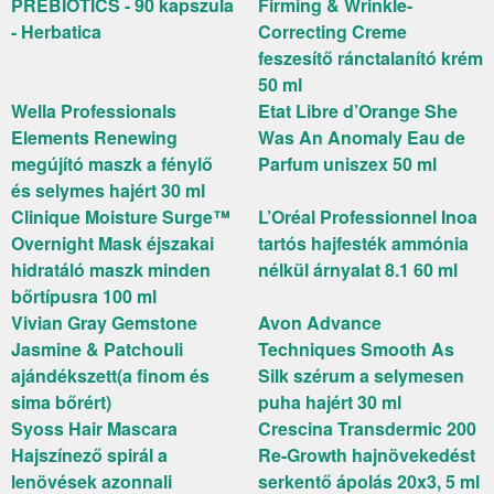
PREBIOTICS - 90 kapszula
Firming & Wrinkle-
- Herbatica
Correcting Creme
feszesítő ránctalanító krém
50 ml
Wella Professionals
Etat Libre d’Orange She
Elements Renewing
Was An Anomaly Eau de
megújító maszk a fénylő
Parfum uniszex 50 ml
és selymes hajért 30 ml
Clinique Moisture Surge™
L’Oréal Professionnel Inoa
Overnight Mask éjszakai
tartós hajfesték ammónia
hidratáló maszk minden
nélkül árnyalat 8.1 60 ml
bőrtípusra 100 ml
Vivian Gray Gemstone
Avon Advance
Jasmine & Patchouli
Techniques Smooth As
ajándékszett(a finom és
Silk szérum a selymesen
sima bőrért)
puha hajért 30 ml
Syoss Hair Mascara
Crescina Transdermic 200
Hajszínező spirál a
Re-Growth hajnövekedést
lenövések azonnali
serkentő ápolás 20x3, 5 ml