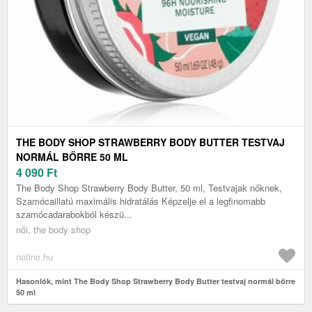
THE BODY SHOP STRAWBERRY BODY BUTTER TESTVAJ
NORMÁL BŐRRE 50 ML
4 090
Ft
The Body Shop Strawberry Body Butter, 50 ml, Testvajak nőknek,
Szamócaillatú maximális hidratálás Képzelje el a legfinomabb
szamócadarabokból készü...
női, the body shop
notino.hu
Hasonlók, mint The Body Shop Strawberry Body Butter testvaj normál bőrre
50 ml