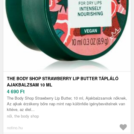
THE BODY SHOP STRAWBERRY LIP BUTTER TÁPLÁLÓ
AJAKBALZSAM 10 ML
4 690
Ft
The Body Shop Strawberry Lip Butter, 10 ml, Ajakbalzsamok nőknek,
Az ajkak érzékeny bőre nap mint nap különféle igénybevételnek van
kitéve, az élel...
női, the body shop
notino.hu