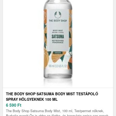
THE BODY SHOP SATSUMA BODY MIST TESTÁPOLÓ
SPRAY HÖLGYEKNEK 100 ML
6 590
Ft
The Body Shop Satsuma Body Mist, 100 ml, Testpermet nőknek,
Burkolja magát Ön is ebbe az illatba, és hangulata egész nap remek