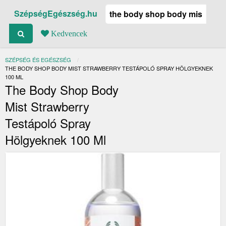
SzépségEgészség.hu
Kedvencek
SZÉPSÉG ÉS EGÉSZSÉG
JELENLEGI:
THE BODY SHOP BODY MIST STRAWBERRY TESTÁPOLÓ SPRAY HÖLGYEKNEK
100 ML
The Body Shop Body
Mist Strawberry
Testápoló Spray
Hölgyeknek 100 Ml