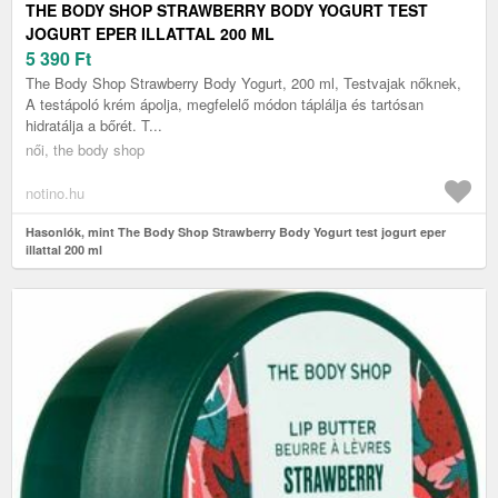
THE BODY SHOP STRAWBERRY BODY YOGURT TEST
JOGURT EPER ILLATTAL 200 ML
5 390
Ft
The Body Shop Strawberry Body Yogurt, 200 ml, Testvajak nőknek,
A testápoló krém ápolja, megfelelő módon táplálja és tartósan
hidratálja a bőrét. T...
női, the body shop
notino.hu
Hasonlók, mint The Body Shop Strawberry Body Yogurt test jogurt eper
illattal 200 ml