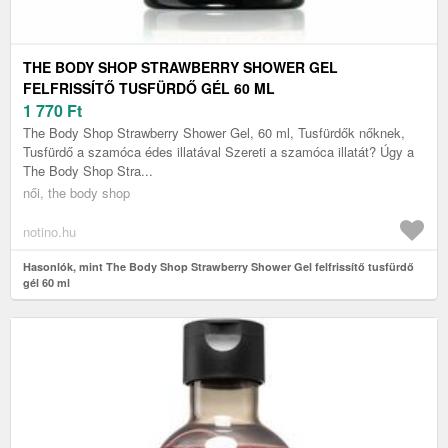
THE BODY SHOP STRAWBERRY SHOWER GEL
FELFRISSÍTŐ TUSFÜRDŐ GÉL 60 ML
1 770
Ft
The Body Shop Strawberry Shower Gel, 60 ml, Tusfürdők nőknek,
Tusfürdő a szamóca édes illatával Szereti a szamóca illatát? Úgy a
The Body Shop Stra...
női, the body shop
notino.hu
Hasonlók, mint The Body Shop Strawberry Shower Gel felfrissítő tusfürdő
gél 60 ml