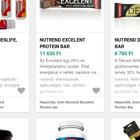
ESLIFE,
NUTREND EXCELENT
NUTREND D
PROTEIN BAR
BAR
11 630
Ft
8 780
Ft
Az Excelent egy 25%-os
A Deluxe fehé
fehérjetartalmú szelet. Ellát
gluténmentes 
energiával a nehéz napokon vagy
amely 32% feh
eltelít, ha nincs idő enni.
Kiváló ízzel 
megőrzés |
nutrend, élelmiszerek,
nutrend, élel
Célszerű edzés után is
rosttartalomm
nyi anyagok
egészséges nasi, protein
egészséges na
fogyasztani...
Élvezze a l...
szeletek
szeletek
gymbeam.hu
gymbeam.hu
end
Hasonlók, mint Nutrend Excelent
Hasonlók, mint
ml
Protein bar
Protein Bar