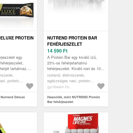
ELUXE PROTEIN
NUTREND PROTEIN BAR
FEHÉRJESZELET
14 590
Ft
rjeszelet egy
A Protein Bar egy kiváló ízű,
fehérjeszelet,
23%-os fehérjetartalmú
érjét tartalmaz.
fehérjeszelet. Kiváló rost és 10
és magas
különböző vitamin forrása.
miszerek,
nutrend, élelmiszerek,
al rendelkezik.
Mesterséges színezék és
si, protein
egészséges nasi, protein
gluténment...
szeletek
gymbeam.hu
 Nutrend Deluxe
Hasonlók, mint NUTREND Protein
Bar fehérjeszelet