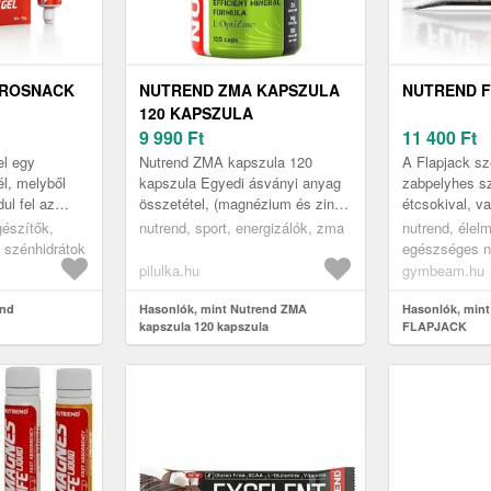
UROSNACK
NUTREND ZMA KAPSZULA
NUTREND 
120 KAPSZULA
9 990
Ft
11 400
Ft
l egy
Nutrend ZMA kapszula 120
A Flapjack sze
él, melyből
kapszula Egyedi ásványi anyag
zabpelyhes sz
ul fel az
összetétel, (magnézium és zink)
étcsokival, va
sen fontos,
mely természetes úton emeli a
bevonattal. A
gészítők,
nutrend, sport, energizálók, zma
nutrend, élel
gi
tesztoszteron és IGF-1 (a növe...
szelet eltelít,
ú szénhidrátok
egészséges na
müzliszeletek
pilulka.hu
gymbeam.hu
end
Hasonlók, mint Nutrend ZMA
Hasonlók, min
kapszula 120 kapszula
FLAPJACK