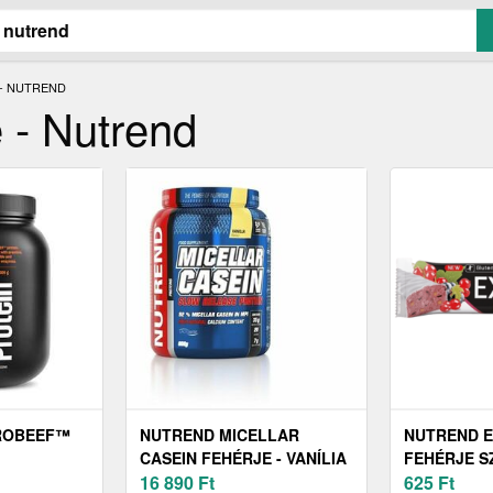
- NUTREND
 - Nutrend
ROBEEF™
NUTREND MICELLAR
NUTREND 
CASEIN FEHÉRJE - VANÍLIA
FEHÉRJE S
900 G
16 890
Ft
RIBISZKE É
625
Ft