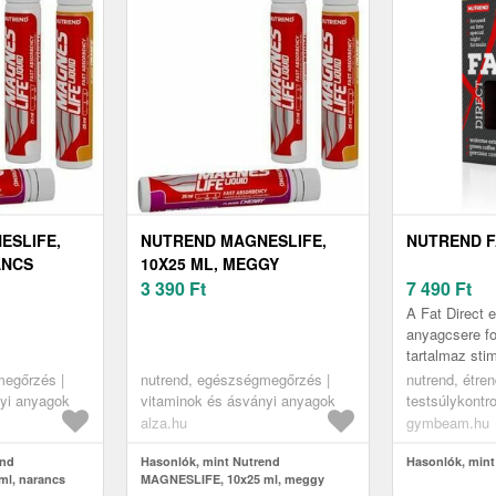
ESLIFE,
NUTREND MAGNESLIFE,
NUTREND F
ANCS
10X25 ML, MEGGY
3 390
Ft
7 490
Ft
A Fat Direct 
anyagcsere f
tartalmaz sti
nem rontja az
megőrzés |
nutrend, egészségmegőrzés |
nutrend, étren
Természetes k
nyi anyagok
vitaminok és ásványi anyagok
testsúlykontro
testsúlykontro
alza.hu
gymbeam.hu
end
Hasonlók, mint Nutrend
Hasonlók, mint
l, narancs
MAGNESLIFE, 10x25 ml, meggy