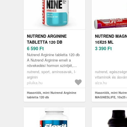
NUTREND ARGININE
NUTREND MAGN
TABLETTA 120 DB
10X25 ML
6 590
Ft
3 390
Ft
Nutrend Arginine tabletta 120 db
A Nutrend Arginine emeli a
növekedési hormon szintjét,
javítja a fizikai teljesítményt és
nutrend, sport, aminosavak, l-
nutrend, egészség
segít fenntartani a hely...
arginin
vitaminok és ásvá
pilulka.hu
alza.hu
Hasonlók, mint Nutrend Arginine
Hasonlók, mint Nutr
tabletta 120 db
MAGNESLIFE, 10x25 