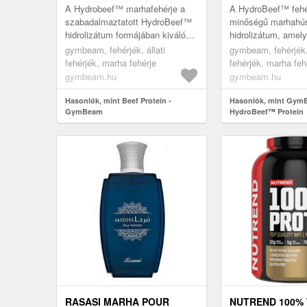
A Hydrobeef™ marhafehérje a
A HydroBeef™ fehér
szabadalmaztatott HydroBeef™
minőségű marhahú
hidrolizátum formájában kiváló
hidrolizátum, amel
alternatívát nyújt a klasszikus
márkás alapanyagbó
gymbeam, fehérjék, állati
gymbeam, fehérjék, 
tejfehérjékkel szemben. Kim...
Kitűnik a magas
fehérjék, marha fehérje
fehérjék, marha feh
fehérjetartalmával (
gymbeam.hu
gymbeam.hu
Hasonlók, mint Beef Protein -
Hasonlók, mint Gym
GymBeam
HydroBeef™ Protein
RASASI MARHA POUR
NUTREND 100%