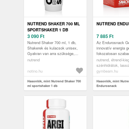
NUTREND SHAKER 700 ML
NUTREND END
SPORTSHAKER 1 DB
3 090
Ft
7 885
Ft
Nutrend Shaker 700 ml, 1 db,
Az Endurosnack Ge
Shakerek és kulacsok unisex,
innovatív energia g
Gyakran van arra szüksége,
fokozatosan szabad
hogy azonnal ellássa szervezetét
energia, ami különö
nutrend
nutrend, étrend-kie
a szükséges fehérjével, edzés...
például állóképessé
szénhidrátok, lass
sportolóknál...
notino.hu
gymbeam.hu
Hasonlók, mint Nutrend Shaker 700
Hasonlók, mint Nutr
ml sportshaker 1 db
Endurosnack