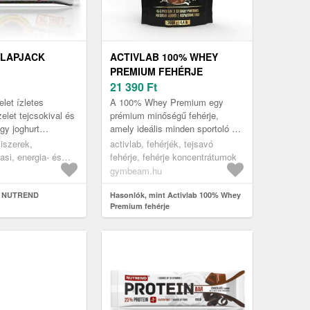
FLAPJACK
ACTIVLAB 100% WHEY
PREMIUM FEHÉRJE
21 390
Ft
let ízletes
A 100% Whey Premium egy
elet tejcsokival és
prémium minőségű fehérje,
gy joghurt
amely ideális minden sportoló és
 kiváló Flapjack
testépítő számára. Akár 75%-
miszerek,
activlab, fehérjék, tejsavó
 valamint energiát...
ban tejsavó fehérje-
si, energia- és
fehérje, fehérje koncentrátumok
koncentrátumból ...
gymbeam.hu
t NUTREND
Hasonlók, mint Activlab 100% Whey
Premium fehérje