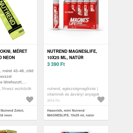
OKNI, MÉRET
NUTREND MAGNESLIFE,
LD NEON
10X25 ML, NATÚR
3 390
Ft
, méret 43–46, zöld
texszel
 létrehozott,
 terhelésre szánt
t, fitnesz eszközök
nutrend, egészségmegőrzés |
lják a valódi
vitaminok és ásványi anyagok
alza.hu
 Nutrend Zokni,
Hasonlók, mint Nutrend
öld neon
MAGNESLIFE, 10x25 ml, natúr