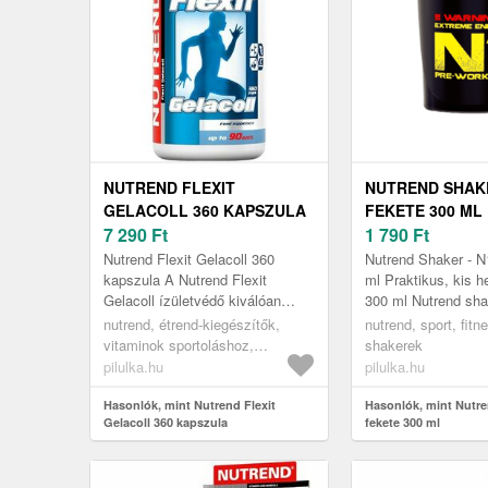
NUTREND FLEXIT
NUTREND SHAKE
GELACOLL 360 KAPSZULA
FEKETE 300 ML
7 290
Ft
1 790
Ft
Nutrend Flexit Gelacoll 360
Nutrend Shaker - N
kapszula A Nutrend Flexit
ml Praktikus, kis he
Gelacoll ízületvédő kiválóan
300 ml Nutrend sha
alkalmas az ízületi problémák
tetővel. Kiválóan a
nutrend, étrend-kiegészítők,
nutrend, sport, fit
kezelésére és az ízületek,
tömegnövelők, prote
vitaminok sportoláshoz,
shakerek
porcok ...
ízületvédők
pilulka.hu
pilulka.hu
Hasonlók, mint Nutrend Flexit
Hasonlók, mint Nutre
Gelacoll 360 kapszula
fekete 300 ml