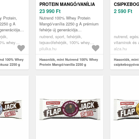
PROTEIN MANGÓ/VANÍLIA
CSIPKEBOG
KUSZ 2250
2250 G
23 990
Ft
TABLETTA
2 590
Ft
 Protein,
Nutrend 100% Whey Protein
2250 g A
Mangó/vanília 2250 g A prémium
generációja
fehérje új generációja
ormulával. A
továbbfejlesztett formulával. A
rjék,
nutrend, sport, fehérjék,
nutrend, egé
éget az
kiváló emészthetőséget az
00% whey
tejsavófehérjék, 100% whey
vitaminok és
emésztően...
protein
pilulka.hu
alza.hu
end 100% Whey
Hasonlók, mint Nutrend 100% Whey
Hasonlók, mint
ókusz 2250 g
Protein Mangó/vanília 2250 g
csipkebogyóval,