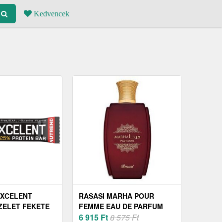
Kedvencek
EXCELENT
RASASI MARHA POUR
ZELET FEKETE
FEMME EAU DE PARFUM
S ÁFONYA 40 G
NŐKNEK 100 ML
6 915
Ft
8 575 Ft