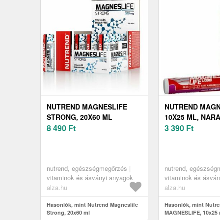
NUTREND MAGNESLIFE
NUTREND MAGN
STRONG, 20X60 ML
10X25 ML, NAR
8 490
Ft
3 390
Ft
nutrend, egészségmegőrzés |
nutrend, egészség
vitaminok és ásványi anyagok
vitaminok és ásvá
alza.hu
alza.hu
Hasonlók, mint Nutrend Magneslife
Hasonlók, mint Nutr
Strong, 20x60 ml
MAGNESLIFE, 10x25 m