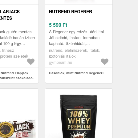
FLAPJACK
NUTREND REGENER
ENTES
 CSOKOLÁDÉ-
5 590
Ft
EN
ack glutén mentes
A Regener egy edzés utáni ital.
DÉVAL 100 G
okoládé-banán ízben
Jól oldódó, instant formában
al 100 g Egy
kapható. Szénhidrát,
inom szelet
aminosavak, vitaminok és
, fitnesz
nutrend, élelmiszerek, italok,
eli, ami a legjobb
ásványi anyagok nagyon
protein szeletek
izotóniás italok
hatékony kombinác...
gymbeam.hu
 Nutrend Flapjack
Hasonlók, mint Nutrend Regener
zabszelet csokoládé-
csokoládéval 100 g