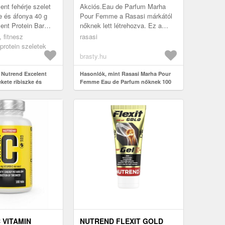
ent fehérje szelet
Akciós.Eau de Parfum Marha
ke és áfonya 40 g
Pour Femme a Rasasi márkától
ent Protein Bar
nőknek lett létrehozva. Ez a
e szelet a minőségi
csomagolás az Ön által
, fitnesz
rasasi
elésére....
választott illatot tartalmazza, 100
protein szeletek
ml .
brasty.hu
 Nutrend Excelent
Hasonlók, mint Rasasi Marha Pour
ekete ribiszke és
Femme Eau de Parfum nőknek 100
ml
 VITAMIN
NUTREND FLEXIT GOLD