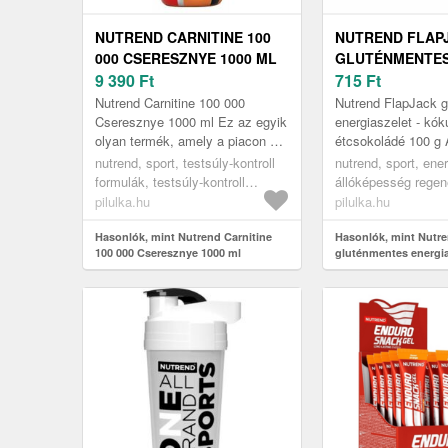
NUTREND CARNITINE 100
NUTREND FLAP
000 CSERESZNYE 1000 ML
GLUTÉNMENTE
9 390
Ft
ENERGIASZELET
715
Ft
ÉS ÉTCSOKOLÁD
Nutrend Carnitine 100 000
Nutrend FlapJack 
Cseresznye 1000 ml Ez az egyik
energiaszelet - kó
olyan termék, amely a piacon a
étcsokoládé 100 
legnagyobb mennyiségű
új gluténmentes vál
nutrend, sport, testsúly-kontroll
nutrend, sport, ene
folyékony karnitin bázist
uzsonnaként, és ne
formulák, testsúly-kontroll
állóképesség regen
tartalmazza...
formulák nőknek
energiaszeletek és
pilulka.hu
pilulka.hu
Hasonlók, mint Nutrend Carnitine
Hasonlók, mint Nutr
100 000 Cseresznye 1000 ml
gluténmentes energia
és étcsokoládé 100 g