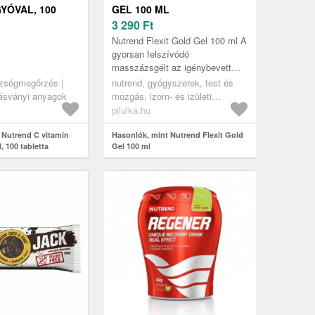
YÓVAL, 100
GEL 100 ML
3 290
Ft
Nutrend Flexit Gold Gel 100 ml A
gyorsan felszívódó
masszázsgélt az igénybevett
ízületek és izmok területén
szségmegőrzés |
nutrend, gyógyszerek, test és
végzett masszázsra tervezték. 7
 ásványi anyagok
mozgás, izom- és izületi
hatóany...
fájdalom kezelése
pilulka.hu
 Nutrend C vitamin
Hasonlók, mint Nutrend Flexit Gold
 100 tabletta
Gel 100 ml