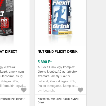
AT DIRECT
NUTREND FLEXIT DRINK
5 890
Ft
egy éjszakai
A Flexit Drink egy komplex
okozó, amely nem
étrend-kiegészítő az ízületek
mulánsokat, és így
számára, amely 9 aktív
 alvás minőségét.
hatóanyagot tartalmaz, és a test
d-kiegészítők,
nutrend, étrend-kiegészítők,
ivonatok hatását...
hatékony ápolására lett
ll-formulák, egyéb
ízületi támogatás, komplex
kifejleszt...
ll-formulák
ízületi támogatás
gymbeam.hu
 Nutrend Fat Direct
Hasonlók, mint NUTREND FLEXIT
Drink