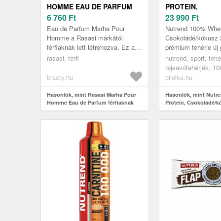
HOMME EAU DE PARFUM
PROTEIN,
FÉRFIAKNAK 100 ML
6 760
Ft
CSOKOLÁDÉ/KÓ
23 990
Ft
G
Eau de Parfum Marha Pour
Nutrend 100% Whey
Homme a Rasasi márkától
Csokoládé/kókusz 
férfiaknak lett létrehozva. Ez a
prémium fehérje új 
csomagolás az Ön által
továbbfejlesztett f
rasasi, férfi
nutrend, sport, fehé
választott illatot tartalmazza, 100
kiváló emészthetős
tejsavófehérjék, 1
ml .
emész...
protein
brasty.hu
pilulka.hu
Hasonlók, mint Rasasi Marha Pour
Hasonlók, mint Nutr
Homme Eau de Parfum férfiaknak
Protein, Csokoládé/k
100 ml