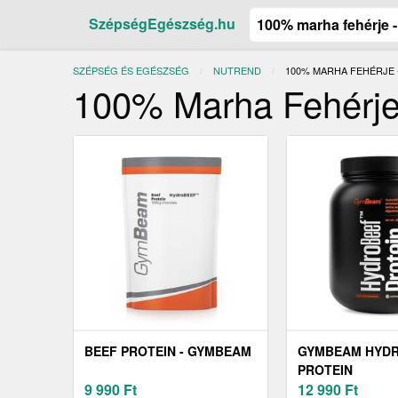
SzépségEgészség.hu
SZÉPSÉG ÉS EGÉSZSÉG
NUTREND
JELENLEGI:
100% MARHA FEHÉRJE 
100% Marha Fehérje
BEEF PROTEIN - GYMBEAM
GYMBEAM HYD
PROTEIN
9 990
Ft
12 990
Ft