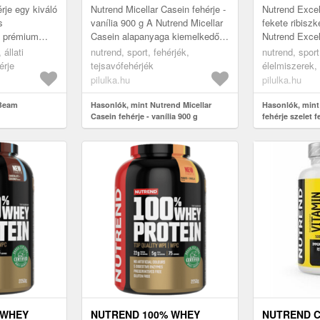
je egy kiváló
Nutrend Micellar Casein fehérje -
Nutrend Excel
s
vanília 900 g A Nutrend Micellar
fekete ribisz
y prémium
Casein alapanyaga kiemelkedően
Nutrend Excel
l készül.
magas, 91-94 százalékos
ízletes fehérj
állati
nutrend, sport, fehérjék,
nutrend, sport
fehérjetartalmú micellári...
izomtömeg növ
érje
tejsavófehérjék
élelmiszerek, 
akár ...
pilulka.hu
pilulka.hu
Beam
Hasonlók, mint Nutrend Micellar
Hasonlók, mint
Casein fehérje - vanília 900 g
fehérje szelet f
áfonya 40 g
 WHEY
NUTREND 100% WHEY
NUTREND C