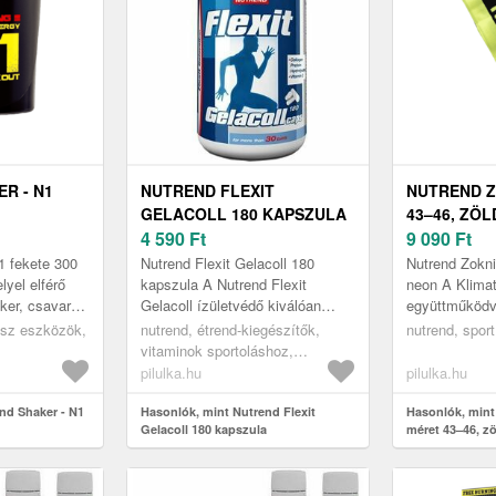
R - N1
NUTREND FLEXIT
NUTREND Z
GELACOLL 180 KAPSZULA
43–46, ZÖ
4 590
Ft
9 090
Ft
1 fekete 300
Nutrend Flexit Gelacoll 180
Nutrend Zokni
lyel elférő
kapszula A Nutrend Flexit
neon A Klima
ker, csavaros
Gelacoll ízületvédő kiválóan
együttműködve
lkalmas
alkalmas az ízületi problémák
sportolásra és
nesz eszközök,
nutrend, étrend-kiegészítők,
nutrend, spor
in kés...
kezelésére és az ízületek,
zoknik garantá
vitaminok sportoláshoz,
porcok ...
minőséget.
ízületvédők
pilulka.hu
pilulka.hu
nd Shaker - N1
Hasonlók, mint Nutrend Flexit
Hasonlók, mint
Gelacoll 180 kapszula
méret 43–46, z