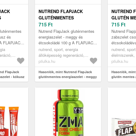
JACK
NUTREND FLAPJACK
NUTREND 
S
GLUTÉNMENTES
GLUTÉN M
 - KÓKUSZ
ENERGIASZELET - MEGGY
715
Ft
ZABSZELET
715
Ft
É 100 G
ÉS ÉTCSOKOLÁDÉ 100 G
BANÁN ÍZB
gluténmentes
Nutrend FlapJack gluténmentes
Nutrend Flapj
ÉTCSOKOLÁ
kusz és
energiaszelet - meggy és
zabszelet cs
g A FLAPJACK
étcsokoládé 100 g A FLAPJACK
étcsokoládév
tozata kiváló
új gluténmentes változata kiváló
törékeny és f
rgia
nutrend, sport, energia
nutrend, sport
m csak a gl...
uzsonnaként, és nem csak a
zabpehellyel t
eráció,
állóképesség regeneráció,
élelmiszerek, 
glu...
t...
 gélek
energiaszeletek és gélek
pilulka.hu
pilulka.hu
end FlapJack
Hasonlók, mint Nutrend FlapJack
Hasonlók, mint
szelet - kókusz
gluténmentes energiaszelet - meggy
glutén mentes 
és étcsokoládé 100 g
banán ízben ét