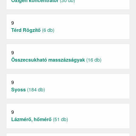
Oxigén koncentrátor
(30 db)
9
Térd Rögzítő
(6 db)
9
Összecsukható masszázságyak
(16 db)
9
Syoss
(184 db)
9
Lázmérő, hőmérő
(51 db)