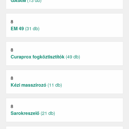
GAIAM
(13 db)
8
EM 49
(31 db)
8
Curaprox fogköztisztítók
(49 db)
8
Kézi masszírozó
(11 db)
8
Sarokreszelő
(21 db)