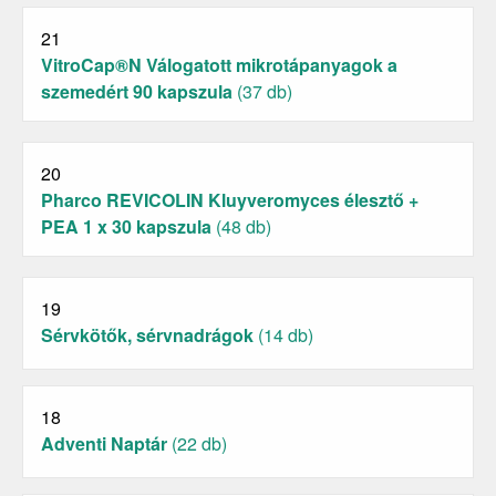
21
VitroCap®N Válogatott mikrotápanyagok a
szemedért 90 kapszula
(37 db)
20
Pharco REVICOLIN Kluyveromyces élesztő +
PEA 1 x 30 kapszula
(48 db)
19
Sérvkötők, sérvnadrágok
(14 db)
18
Adventi Naptár
(22 db)