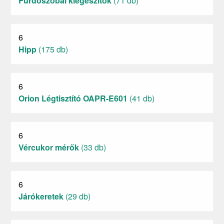
Fürdőszobai kiegészítők
(71 db)
6
Hipp
(175 db)
6
Orion Légtisztító OAPR-E601
(41 db)
6
Vércukor mérők
(33 db)
6
Járókeretek
(29 db)