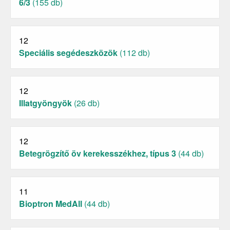
6/3
(155 db)
12
Speciális segédeszközök
(112 db)
12
Illatgyöngyök
(26 db)
12
Betegrögzítő öv kerekesszékhez, típus 3
(44 db)
11
Bioptron MedAll
(44 db)