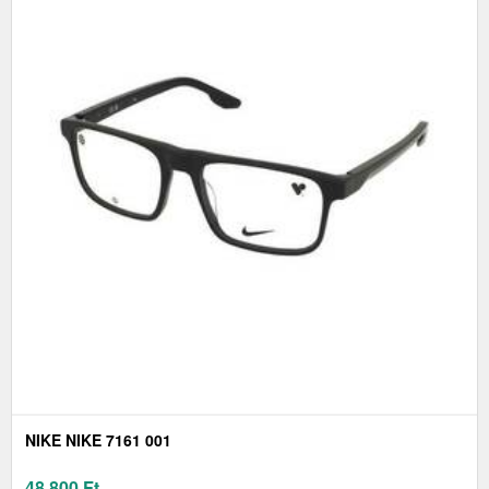
NIKE NIKE 7161 001
48 800
Ft