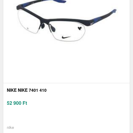
NIKE NIKE 7401 410
52 900
Ft
nike