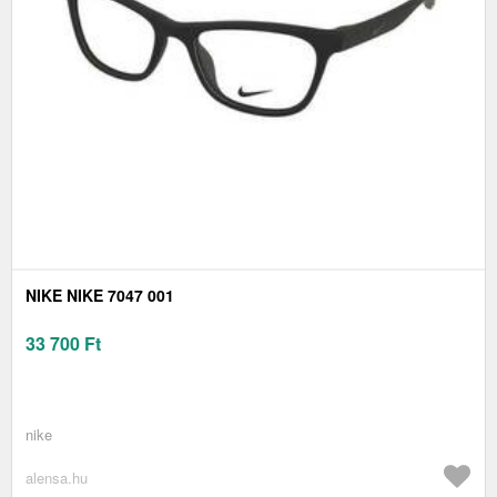
NIKE NIKE 7047 001
33 700
Ft
nike
alensa.hu