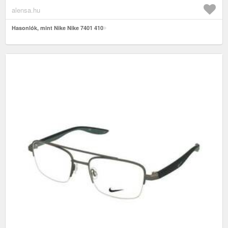
alensa.hu
Hasonlók, mint Nike Nike 7401 410