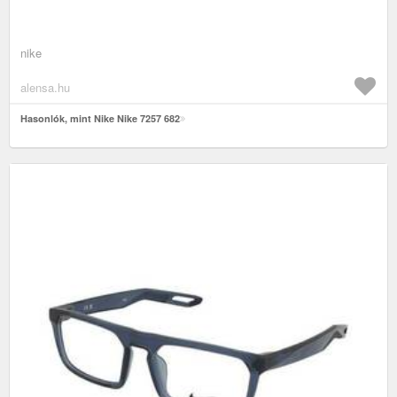
nike
alensa.hu
Hasonlók, mint Nike Nike 7257 682