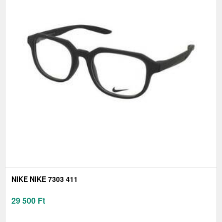
NIKE NIKE 7303 411
29 500
Ft