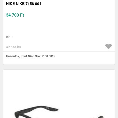
NIKE NIKE 7158 001
34 700
Ft
nike
alensa.hu
Hasonlók, mint Nike Nike 7158 001