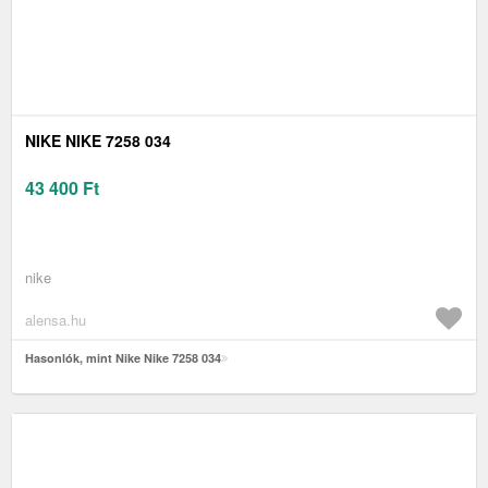
NIKE NIKE 7258 034
43 400
Ft
nike
alensa.hu
Hasonlók, mint Nike Nike 7258 034