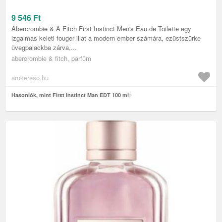
9 546
Ft
Abercrombie & A Fitch First Instinct Men's Eau de Toilette egy
izgalmas keleti fouger illat a modern ember számára, ezüstszürke
üvegpalackba zárva,...
abercrombie & fitch, parfüm
arukereso.hu
Hasonlók, mint First Instinct Man EDT 100 ml