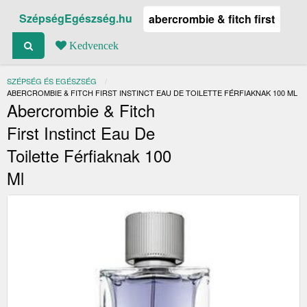
SzépségEgészség.hu
Kedvencek
SZÉPSÉG ÉS EGÉSZSÉG
JELENLEGI:
ABERCROMBIE & FITCH FIRST INSTINCT EAU DE TOILETTE FÉRFIAKNAK 100 ML
Abercrombie & Fitch
First Instinct Eau De
Toilette Férfiaknak 100
Ml