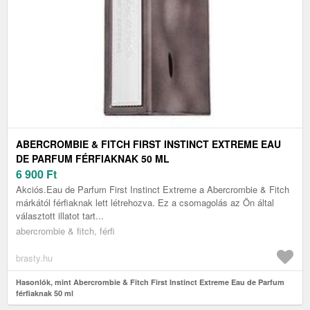
ABERCROMBIE & FITCH FIRST INSTINCT EXTREME EAU
DE PARFUM FÉRFIAKNAK 50 ML
6 900
Ft
Akciós.Eau de Parfum First Instinct Extreme a Abercrombie & Fitch
márkától férfiaknak lett létrehozva. Ez a csomagolás az Ön által
választott illatot tart...
abercrombie & fitch, férfi
brasty.hu
Hasonlók, mint Abercrombie & Fitch First Instinct Extreme Eau de Parfum
férfiaknak 50 ml