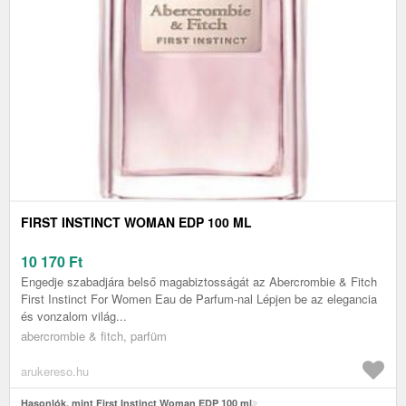
FIRST INSTINCT WOMAN EDP 100 ML
10 170
Ft
Engedje szabadjára belső magabiztosságát az Abercrombie & Fitch
First Instinct For Women Eau de Parfum-nal Lépjen be az elegancia
és vonzalom világ...
abercrombie & fitch, parfüm
arukereso.hu
Hasonlók, mint First Instinct Woman EDP 100 ml