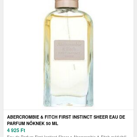
ABERCROMBIE & FITCH FIRST INSTINCT SHEER EAU DE
PARFUM NŐKNEK 50 ML
4 925
Ft
Eau de Parfum First Instinct Sheer a Abercrombie & Fitch márkától