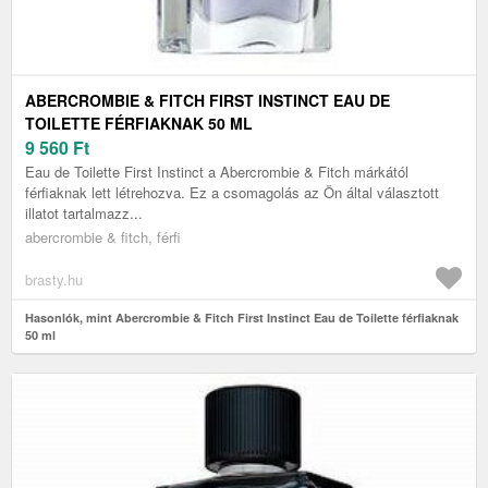
ABERCROMBIE & FITCH FIRST INSTINCT EAU DE
TOILETTE FÉRFIAKNAK 50 ML
9 560
Ft
Eau de Toilette First Instinct a Abercrombie & Fitch márkától
férfiaknak lett létrehozva. Ez a csomagolás az Ön által választott
illatot tartalmazz...
abercrombie & fitch, férfi
brasty.hu
Hasonlók, mint Abercrombie & Fitch First Instinct Eau de Toilette férfiaknak
50 ml