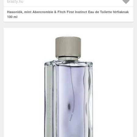
brasty.hu
Hasonlók, mint Abercrombie & Fitch First Instinct Eau de Toilette férfiaknak
100 ml