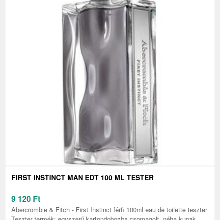
FIRST INSTINCT MAN EDT 100 ML TESTER
9 120
Ft
Abercrombie & Fitch - First Instinct férfi 100ml eau de toilette teszter
Teszter termék: egyszerű kartondobozba csomagolt, néha kupak