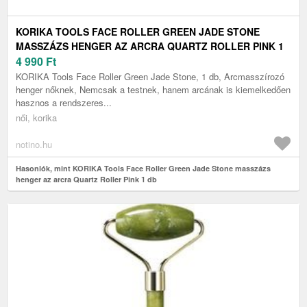
KORIKA TOOLS FACE ROLLER GREEN JADE STONE
MASSZÁZS HENGER AZ ARCRA QUARTZ ROLLER PINK 1
DB
4 990
Ft
KORIKA Tools Face Roller Green Jade Stone, 1 db, Arcmasszírozó
henger nőknek, Nemcsak a testnek, hanem arcának is kiemelkedően
hasznos a rendszeres...
női, korika
notino.hu
Hasonlók, mint KORIKA Tools Face Roller Green Jade Stone masszázs
henger az arcra Quartz Roller Pink 1 db