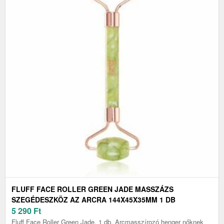
FLUFF FACE ROLLER GREEN JADE MASSZÁZS
SZEGÉDESZKÖZ AZ ARCRA 144X45X35MM 1 DB
5 290
Ft
Fluff Face Roller Green Jade, 1 db, Arcmasszírozó henger nőknek