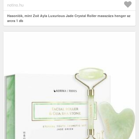
notino.hu
Hasonlók, mint Zoë Ayla Luxurious Jade Crystal Roller masszázs henger az
arcra 1 db