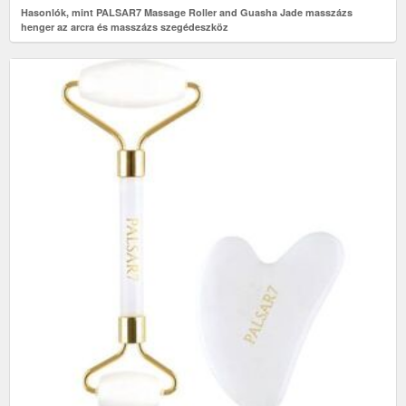
Hasonlók, mint PALSAR7 Massage Roller and Guasha Jade masszázs
henger az arcra és masszázs szegédeszköz