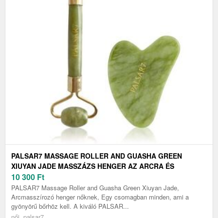
PALSAR7 MASSAGE ROLLER AND GUASHA GREEN
XIUYAN JADE MASSZÁZS HENGER AZ ARCRA ÉS
MASSZÁZS SZEGÉDESZKÖZ
10 300
Ft
PALSAR7 Massage Roller and Guasha Green Xiuyan Jade,
Arcmasszírozó henger nőknek, Egy csomagban minden, ami a
gyönyörű bőrhöz kell. A kiváló PALSAR...
női, palsar7