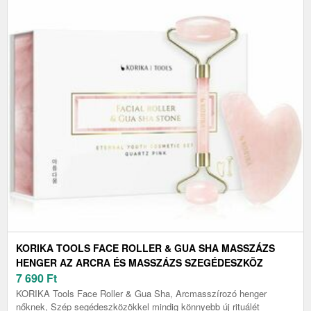
KORIKA TOOLS FACE ROLLER & GUA SHA MASSZÁZS
HENGER AZ ARCRA ÉS MASSZÁZS SZEGÉDESZKÖZ
QUARTZ PINK
7 690
Ft
KORIKA Tools Face Roller & Gua Sha, Arcmasszírozó henger
nőknek, Szép segédeszközökkel mindig könnyebb új rituálét