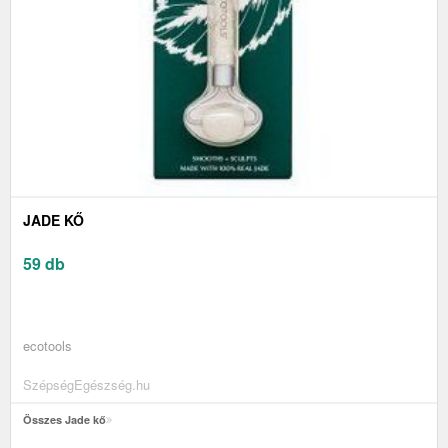
JADE KŐ
59 db
ecotools
SzépségEgészség.hu
Összes Jade kő