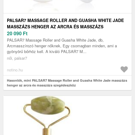
PALSAR7 MASSAGE ROLLER AND GUASHA WHITE JADE
MASSZÁZS HENGER AZ ARCRA ÉS MASSZÁZS
SZEGÉDESZKÖZ
20 090
Ft
PALSAR7 Massage Roller and Guasha White Jade, db,
Arcmasszírozó henger nőknek, Egy csomagban minden, ami a
gyönyörű bőrhöz kell. A kiváló PALSAR7 M...
női, palsar7
notino.hu
Hasonlók, mint PALSAR7 Massage Roller and Guasha White Jade masszázs
henger az arcra és masszázs szegédeszköz