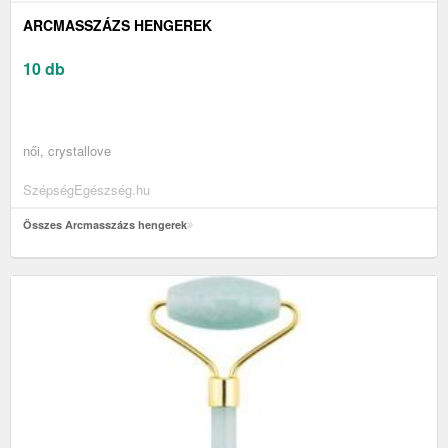
ARCMASSZÁZS HENGEREK
10 db
női, crystallove
SzépségEgészség.hu
Összes Arcmasszázs hengerek