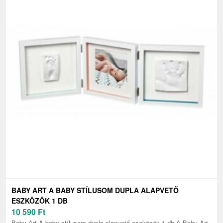
BABY ART A BABY STÍLUSOM DUPLA ALAPVETŐ
ESZKÖZÖK 1 DB
10 590
Ft
Baby Art A baby stílusom dupla alapvető eszközök 1 db A Baby Art