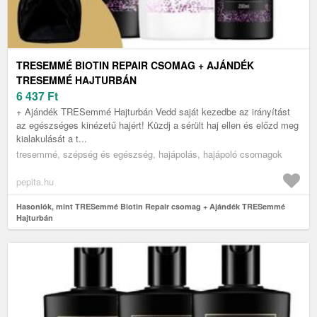
TRESEMMÉ BIOTIN REPAIR CSOMAG + AJÁNDÉK
TRESEMMÉ HAJTURBÁN
6 437
Ft
+ Ajándék TRESemmé Hajturbán Vedd saját kezedbe az irányítást
az egészséges kinézetű hajért! Küzdj a sérült haj ellen és előzd meg
kialakulását a t...
tresemmé, szépség és egészség, hajápolás, hajápoló csomagok
pepita.hu
Hasonlók, mint TRESemmé Biotin Repair csomag + Ajándék TRESemmé
Hajturbán