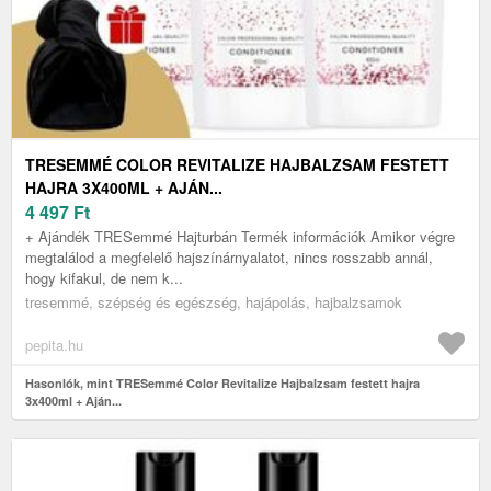
TRESEMMÉ COLOR REVITALIZE HAJBALZSAM FESTETT
HAJRA 3X400ML + AJÁN...
4 497
Ft
+ Ajándék TRESemmé Hajturbán Termék információk Amikor végre
megtalálod a megfelelő hajszínárnyalatot, nincs rosszabb annál,
hogy kifakul, de nem k...
tresemmé, szépség és egészség, hajápolás, hajbalzsamok
pepita.hu
Hasonlók, mint TRESemmé Color Revitalize Hajbalzsam festett hajra
3x400ml + Aján...