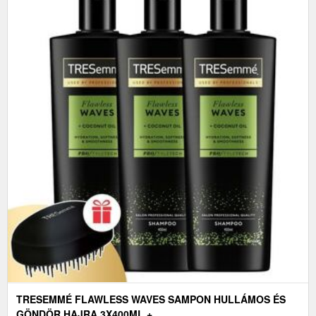
TRESEMMÉ FLAWLESS WAVES SAMPON HULLÁMOS ÉS
GÖNDÖR HAJRA 3X400ML +...