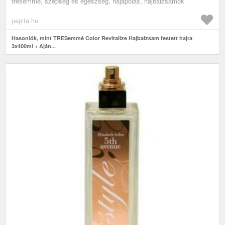
tresemmé, szépség és egészség, hajápolás, hajbalzsamok
pepita.hu
Hasonlók, mint TRESemmé Color Revitalize Hajbalzsam festett hajra
3x400ml + Aján...