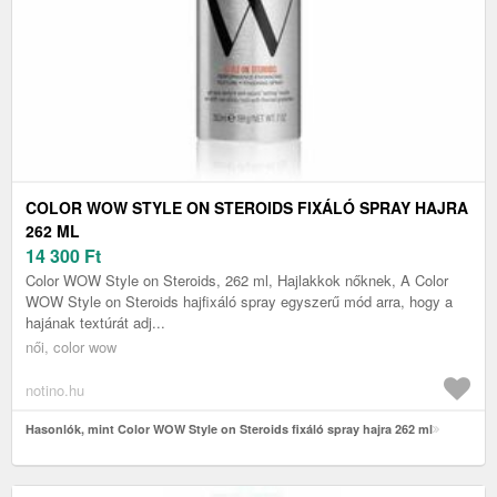
COLOR WOW STYLE ON STEROIDS FIXÁLÓ SPRAY HAJRA
262 ML
14 300
Ft
Color WOW Style on Steroids, 262 ml, Hajlakkok nőknek, A Color
WOW Style on Steroids hajfixáló spray egyszerű mód arra, hogy a
hajának textúrát adj...
női, color wow
notino.hu
Hasonlók, mint Color WOW Style on Steroids fixáló spray hajra 262 ml