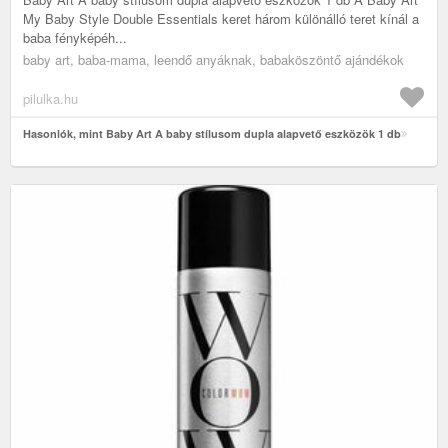
My Baby Style Double Essentials keret három különálló teret kínál a
baba fényképéh...
baby art, baba-mama, leendő anyáknak, babaköszöntő ajándékok
pilulka.hu
Hasonlók, mint Baby Art A baby stílusom dupla alapvető eszközök 1 db