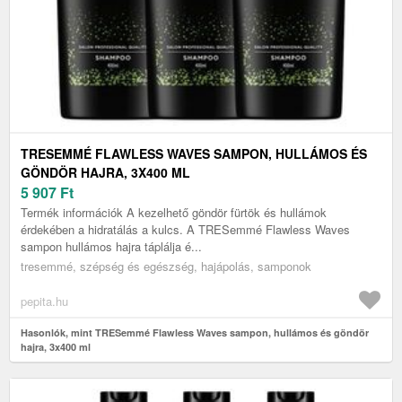
TRESEMMÉ FLAWLESS WAVES SAMPON, HULLÁMOS ÉS
GÖNDÖR HAJRA, 3X400 ML
5 907
Ft
Termék információk A kezelhető göndör fürtök és hullámok
érdekében a hidratálás a kulcs. A TRESemmé Flawless Waves
sampon hullámos hajra táplálja é...
tresemmé, szépség és egészség, hajápolás, samponok
pepita.hu
Hasonlók, mint TRESemmé Flawless Waves sampon, hullámos és göndör
hajra, 3x400 ml