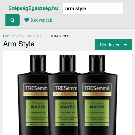
SzépségEgészség.hu
Kedvencek
SZÉPSÉG ÉS EGÉSZSÉG
JELENLEGI:
ARM STYLE
Arm Style
Rendezés