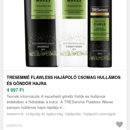
TRESEMMÉ FLAWLESS HAJÁPOLÓ CSOMAG HULLÁMOS
ÉS GÖNDÖR HAJRA
4 997
Ft
Termék információk A kezelhető göndör fürtök és hullámok
érdekében a hidratálás a kulcs. A TRESemmé Flawless Waves
sampon hullámos hajra táplálja é...
tresemmé, szépség és egészség, hajápolás, hajápoló csomagok
pepita.hu