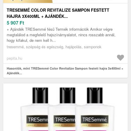
TRESEMMÉ COLOR REVITALIZE SAMPON FESTETT
HAJRA 3X400ML + AJÁNDÉK...
5 907
Ft
+ Ajándék TRESemmé fésű Termék információk Amikor végre
megtalálod a megfelelő hajszínárnyalatot, nincs rosszabb annál,
hogy kifakul, de nem kell h...
tresemmé, szépség és egészség, hajápolás, samponok
pepita.hu
Hasonlók, mint TRESemmé Color Revitalize Sampon festett hajra 3x400ml +
Ajándék...