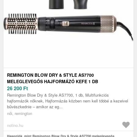
REMINGTON BLOW DRY & STYLE AS7700
MELEGLEVEGŐS HAJFORMÁZÓ KEFE 1 DB
26 200
Ft
Remington Blow Dry & Style AS7700, 1 db, Multifunkciós
hajformázók nőknek, Hajformázás közben nem kell többé a kezeivel
bűvészkednie – amikor az eg...
női, remington
notino.hu
Hasonlók, mint Remington Blow Dry & Style AS7700 meleglevegős