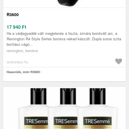
R3600
17 940
Ft
Ha a védjegyeddé vált megjelenés a tiszta, simára borotvált arc, a
Remington R4 Style Series borotva neked készült. Dupla soros szita
borítású vágó...
remington, borotva
arukereso.hu
Hasonlók, mint R3600