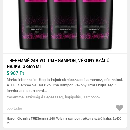
TRESEMMÉ 24H VOLUME SAMPON, VÉKONY SZÁLÚ
HAJRA, 3X400 ML
5 907
Ft
Márka információk Segíts hajadnak visszaadni a merész, dús hatást.
A TRESemmé 24 Hour Volume sampon vékony szálú hajra segít
fenntartani a szalonmi...
tresemmé, szépség és egészség, hajápolás, samponok
pepita.hu
Hasonlók, mint TRESemmé 24H Volume sampon, vékony szálú hajra, 3x400
ml