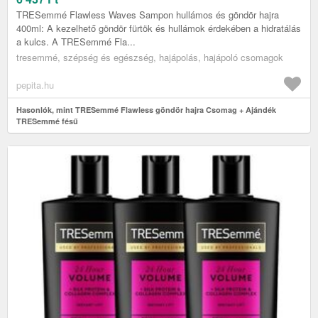
TRESemmé Flawless Waves Sampon hullámos és göndör hajra
400ml: A kezelhető göndör fürtök és hullámok érdekében a hidratálás
a kulcs. A TRESemmé Fla...
tresemmé, szépség és egészség, hajápolás, hajápoló csomagok
pepita.hu
Hasonlók, mint TRESemmé Flawless göndör hajra Csomag + Ajándék
TRESemmé fésű