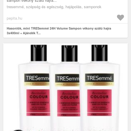
sampon vékony szálú hajra...
tresemmé, szépség és egészség, hajápolás, samponok
pepita.hu
Hasonlók, mint TRESemmé 24H Volume Sampon vékony szálú hajra
3x400ml + Ajándék T...