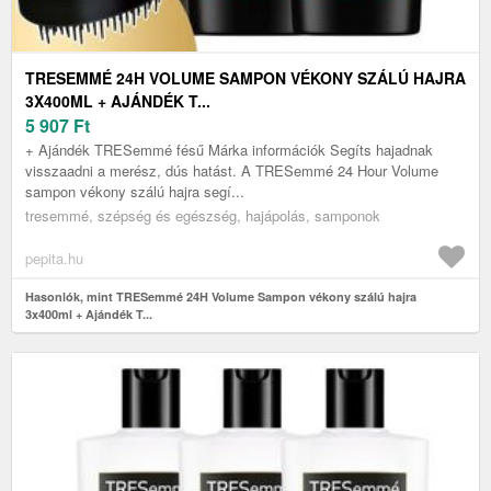
TRESEMMÉ 24H VOLUME SAMPON VÉKONY SZÁLÚ HAJRA
3X400ML + AJÁNDÉK T...
5 907
Ft
+ Ajándék TRESemmé fésű Márka információk Segíts hajadnak
visszaadni a merész, dús hatást. A TRESemmé 24 Hour Volume
sampon vékony szálú hajra segí...
tresemmé, szépség és egészség, hajápolás, samponok
pepita.hu
Hasonlók, mint TRESemmé 24H Volume Sampon vékony szálú hajra
3x400ml + Ajándék T...