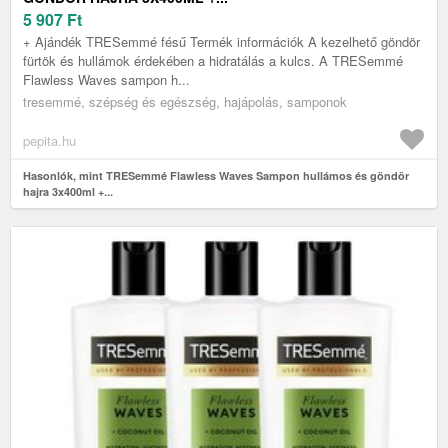
5 907
Ft
+ Ajándék TRESemmé fésű Termék információk A kezelhető göndör
fürtök és hullámok érdekében a hidratálás a kulcs. A TRESemmé
Flawless Waves sampon h...
tresemmé, szépség és egészség, hajápolás, samponok
pepita.hu
Hasonlók, mint TRESemmé Flawless Waves Sampon hullámos és göndör
hajra 3x400ml +...