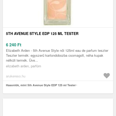
5TH AVENUE STYLE EDP 125 ML TESTER
6 240
Ft
Elizabeth Arden - 5th Avenue Style női 125ml eau de parfum teszter
Teszter termék: egyszerű kartondobozba csomagolt, néha kupak
nélküli termék. Üve...
elizabeth arden, parfüm
arukereso.hu
Hasonlók, mint 5th Avenue Style EDP 125 ml Tester