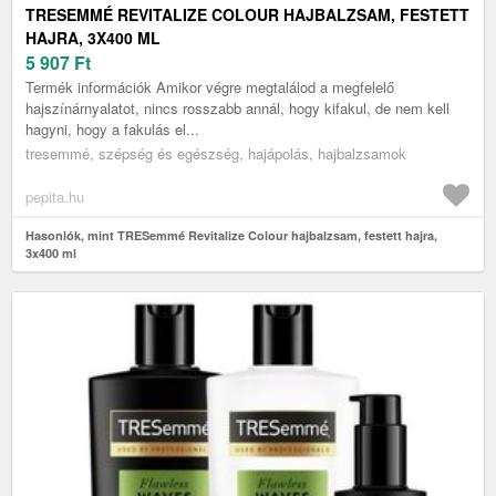
TRESEMMÉ REVITALIZE COLOUR HAJBALZSAM, FESTETT
HAJRA, 3X400 ML
5 907
Ft
Termék információk Amikor végre megtalálod a megfelelő
hajszínárnyalatot, nincs rosszabb annál, hogy kifakul, de nem kell
hagyni, hogy a fakulás el...
tresemmé, szépség és egészség, hajápolás, hajbalzsamok
pepita.hu
Hasonlók, mint TRESemmé Revitalize Colour hajbalzsam, festett hajra,
3x400 ml