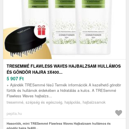
TRESEMMÉ FLAWLESS WAVES HAJBALZSAM HULLÁMOS
ÉS GÖNDÖR HAJRA 3X400...
5 907
Ft
+ Ajándék TRESemmé fésű Termék információk A kezelhető göndör
fürtök és hullámok érdekében a hidratálás a kulcs. A TRESemmé
Flawless Waves hajbalzs...
tresemmé, szépség és egészség, hajápolás, hajbalzsamok
pepita.hu
Hasonlók, mint TRESemmé Flawless Waves Hajbalzsam hullámos és
göndör hajra 3x400...