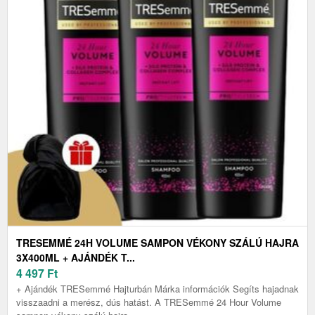
TRESEMMÉ 24H VOLUME SAMPON VÉKONY SZÁLÚ HAJRA
3X400ML + AJÁNDÉK T...
4 497
Ft
+ Ajándék TRESemmé Hajturbán Márka információk Segíts hajadnak
visszaadni a merész, dús hatást. A TRESemmé 24 Hour Volume