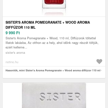
SISTER'S AROMA POMEGRANATE + WOOD AROMA
DIFFÚZOR 110 ML
9 990
Ft
Sister's Aroma Pomegranate + Wood, 110 ml, Diffúzorok töltettel
Illatok lakásba, Az otthon az a hely, ahol időnk nagy részét töltjük,
ezért kelleme...
sister's aroma
notino.hu
Hasonlók, mint Sister's Aroma Pomegranate + Wood aroma diffúzor 110 ml