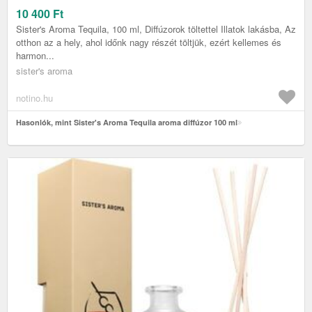
10 400
Ft
Sister's Aroma Tequila, 100 ml, Diffúzorok töltettel Illatok lakásba, Az
otthon az a hely, ahol időnk nagy részét töltjük, ezért kellemes és
harmon...
sister's aroma
notino.hu
Hasonlók, mint Sister's Aroma Tequila aroma diffúzor 100 ml