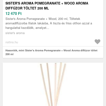
SISTER'S AROMA POMEGRANATE + WOOD AROMA
DIFFÚZOR TÖLTET 200 ML
12 470
Ft
Sister's Aroma Pomegranate + Wood, 200 ml, Töltetek
aromadiffúzorba Illatok lakásba, A tiszta és friss otthon azzal a
hangulattal kezdődik, amelyet...
sister's aroma
notino.hu
Hasonlók, mint Sister's Aroma Pomegranate + Wood Aroma diffúzor töltet
200 ml