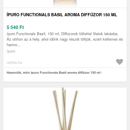
ÍPURO FUNCTIONALS BASIL AROMA DIFFÚZOR 150 ML
5 540
Ft
ípuro Functionals Basil, 150 ml, Diffúzorok töltettel Illatok lakásba,
Az otthon az a hely, ahol időnk nagy részét töltjük, ezért kellemes és
harmo...
ípuro
notino.hu
Hasonlók, mint ípuro Functionals Basil aroma diffúzor 150 ml