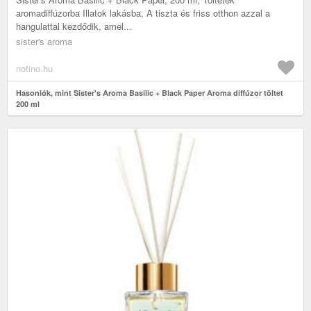
aromadiffúzorba Illatok lakásba, A tiszta és friss otthon azzal a
hangulattal kezdődik, amel...
sister's aroma
notino.hu
Hasonlók, mint Sister's Aroma Basilic + Black Paper Aroma diffúzor töltet
200 ml