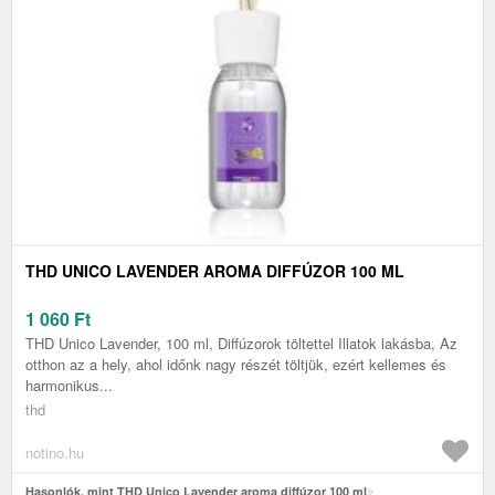
THD UNICO LAVENDER AROMA DIFFÚZOR 100 ML
1 060
Ft
THD Unico Lavender, 100 ml, Diffúzorok töltettel Illatok lakásba, Az
otthon az a hely, ahol időnk nagy részét töltjük, ezért kellemes és
harmonikus...
thd
notino.hu
Hasonlók, mint THD Unico Lavender aroma diffúzor 100 ml