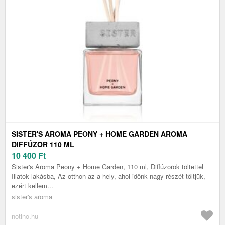
SISTER'S AROMA PEONY + HOME GARDEN AROMA
DIFFÚZOR 110 ML
10 400
Ft
Sister's Aroma Peony + Home Garden, 110 ml, Diffúzorok töltettel
Illatok lakásba, Az otthon az a hely, ahol időnk nagy részét töltjük,
ezért kellem...
sister's aroma
notino.hu