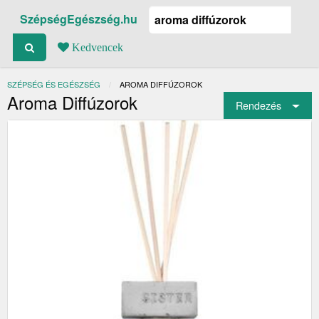
SzépségEgészség.hu
Kedvencek
SZÉPSÉG ÉS EGÉSZSÉG
JELENLEGI:
AROMA DIFFÚZOROK
Aroma Diffúzorok
Rendezés