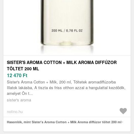
SISTER'S AROMA COTTON + MILK AROMA DIFFÚZOR
TÖLTET 200 ML
12 470
Ft
Sister's Aroma Cotton + Milk, 200 ml, Töltetek aromadiffúzorba
Illatok lakásba, A tiszta és friss otthon azzal a hangulattal kezdődik,
amelyet Ön t...
sister's aroma
notino.hu
Hasonlók, mint Sister's Aroma Cotton + Milk Aroma diffúzor töltet 200 ml