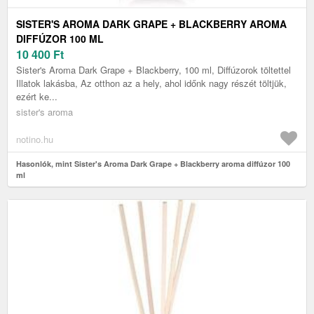
SISTER'S AROMA DARK GRAPE + BLACKBERRY AROMA
DIFFÚZOR 100 ML
10 400
Ft
Sister's Aroma Dark Grape + Blackberry, 100 ml, Diffúzorok töltettel
Illatok lakásba, Az otthon az a hely, ahol időnk nagy részét töltjük,
ezért ke...
sister's aroma
notino.hu
Hasonlók, mint Sister's Aroma Dark Grape + Blackberry aroma diffúzor 100
ml