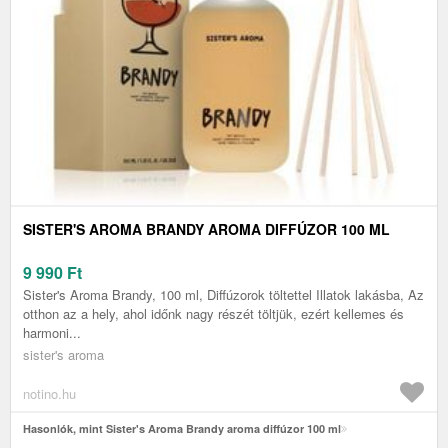
SISTER'S AROMA BRANDY AROMA DIFFÚZOR 100 ML
9 990
Ft
Sister's Aroma Brandy, 100 ml, Diffúzorok töltettel Illatok lakásba, Az
otthon az a hely, ahol időnk nagy részét töltjük, ezért kellemes és
harmoni...
sister's aroma
notino.hu
Hasonlók, mint Sister's Aroma Brandy aroma diffúzor 100 ml