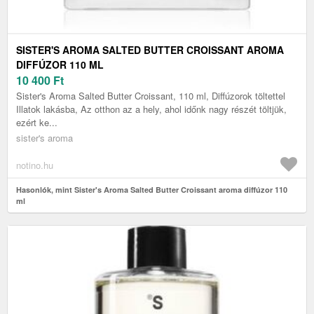
SISTER'S AROMA SALTED BUTTER CROISSANT AROMA
DIFFÚZOR 110 ML
10 400
Ft
Sister's Aroma Salted Butter Croissant, 110 ml, Diffúzorok töltettel
Illatok lakásba, Az otthon az a hely, ahol időnk nagy részét töltjük,
ezért ke...
sister's aroma
notino.hu
Hasonlók, mint Sister's Aroma Salted Butter Croissant aroma diffúzor 110
ml