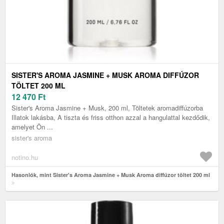
SISTER'S AROMA JASMINE + MUSK AROMA DIFFÚZOR
TÖLTET 200 ML
12 470
Ft
Sister's Aroma Jasmine + Musk, 200 ml, Töltetek aromadiffúzorba
Illatok lakásba, A tiszta és friss otthon azzal a hangulattal kezdődik,
amelyet Ön ...
sister's aroma
notino.hu
Hasonlók, mint Sister's Aroma Jasmine + Musk Aroma diffúzor töltet 200 ml