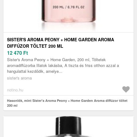
SISTER'S AROMA PEONY + HOME GARDEN AROMA
DIFFÚZOR TÖLTET 200 ML
12 470
Ft
Sister's Aroma Peony + Home Garden, 200 ml, Töltetek
aromadiffúzorba Illatok lakásba, A tiszta és friss otthon azzal a
hangulattal kezdődik, amelye...
sister's aroma
notino.hu
Hasonlók, mint Sister's Aroma Peony + Home Garden Aroma diffúzor töltet
200 ml