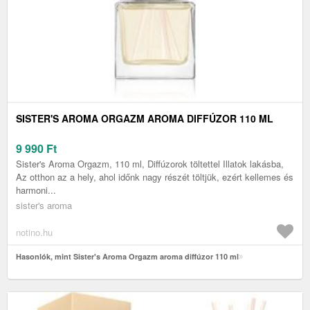
SISTER'S AROMA ORGAZM AROMA DIFFÚZOR 110 ML
9 990
Ft
Sister's Aroma Orgazm, 110 ml, Diffúzorok töltettel Illatok lakásba,
Az otthon az a hely, ahol időnk nagy részét töltjük, ezért kellemes és
harmoni...
sister's aroma
notino.hu
Hasonlók, mint Sister's Aroma Orgazm aroma diffúzor 110 ml