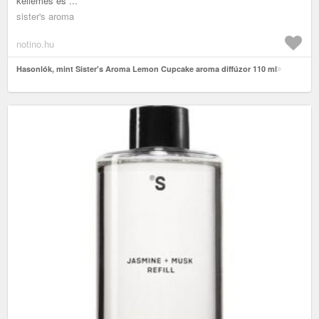
kellemes és ...
sister's aroma
notino.hu
Hasonlók, mint Sister's Aroma Lemon Cupcake aroma diffúzor 110 ml