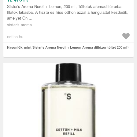
Sister's Aroma Neroli + Lemon, 200 ml, Töltetek aromadiffúzorba
Illatok lakásba, A tiszta és friss otthon azzal a hangulattal kezdődik,
amelyet Ön ...
sister's aroma
notino.hu
Hasonlók, mint Sister's Aroma Neroli + Lemon Aroma diffúzor töltet 200 ml