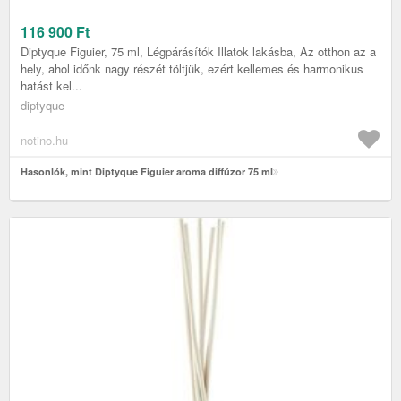
116 900
Ft
Diptyque Figuier, 75 ml, Légpárásítók Illatok lakásba, Az otthon az a
hely, ahol időnk nagy részét töltjük, ezért kellemes és harmonikus
hatást kel...
diptyque
notino.hu
Hasonlók, mint Diptyque Figuier aroma diffúzor 75 ml