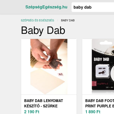
SzépségEgészség.hu
SZÉPSÉG ÉS EGÉSZSÉG
JELENLEGI:
BABY DAB
Baby Dab
BABY DAB LENYOMAT
BABY DAB FOO
KÉSZÍTŐ - SZÜRKE
PRINT PURPLE 
2 190
Ft
UJJLENYOMATF
1 890
Ft