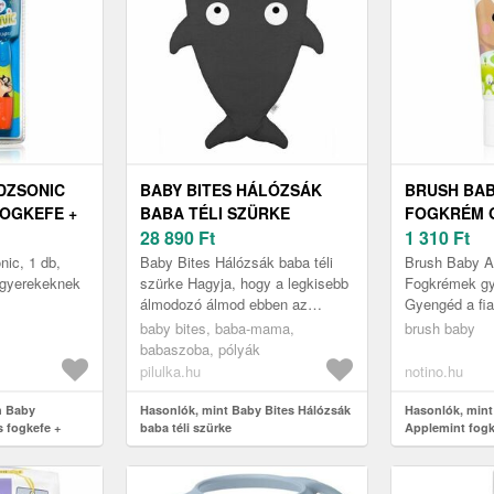
DZSONIC
BABY BITES HÁLÓZSÁK
BRUSH BAB
OGKEFE +
BABA TÉLI SZÜRKE
FOGKRÉM 
1 DB
28 890
Ft
0 – 36 HÓN
1 310
Ft
ic, 1 db,
Baby Bites Hálózsák baba téli
Brush Baby Ap
 gyerekeknek
szürke Hagyja, hogy a legkisebb
Fogkrémek g
álmodozó álmod ebben az
Gyengéd a fia
aranyos táskában, amely puha
Brush Baby A
baby bites, baba-mama,
brush baby
menedékévé válik a tökéletes
kicsiknek kés
babaszoba, pólyák
pih...
kell...
pilulka.hu
notino.hu
h Baby
Hasonlók, mint Baby Bites Hálózsák
Hasonlók, min
 fogkefe +
baba téli szürke
Applemint fog
– 36 hónapos 5