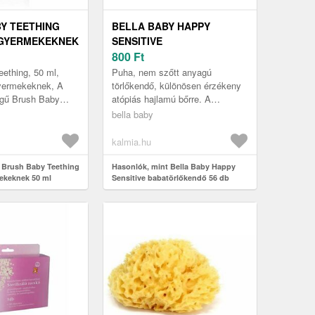
Y TEETHING
BELLA BABY HAPPY
GYERMEKEKNEK
SENSITIVE
BABATÖRLŐKENDŐ 56 DB
800
Ft
ething, 50 ml,
Puha, nem szőtt anyagú
yermekeknek, A
törlőkendő, különösen érzékeny
égű Brush Baby
atópiás hajlamú bőrre. A
krém gondoskodik a
gondosan válogatott
bella baby
ínye teljes körű
összetevőknek köszönhetően
gyengéden tisztítja é...
kalmia.hu
 Brush Baby Teething
Hasonlók, mint Bella Baby Happy
ekeknek 50 ml
Sensitive babatörlőkendő 56 db