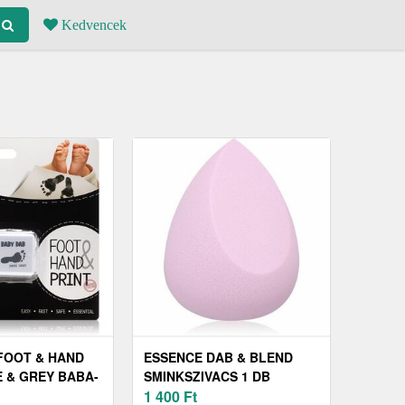
Kedvencek
FOOT & HAND
ESSENCE DAB & BLEND
E & GREY BABA-
SMINKSZIVACS 1 DB
ATFESTÉK 2 DB
1 400
Ft