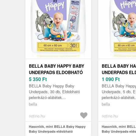
BELLA BABY HAPPY BABY
BELLA BABY HA
UNDERPADS ELDOBHATÓ
UNDERPADS EL
PELENKÁZÓ-ALÁTÉTEK
5 350
Ft
PELENKÁZÓ-AL
1 090
Ft
60X60XM 30 DB
60X60CM 5 DB
BELLA Baby Happy Baby
BELLA Baby Happ
Underpads, 30 db, Eldobható
Underpads, 5 db, E
pelenkázó-alátétek
pelenkázó-alátétek
gyermekeknek, Praktikus
gyermekeknek, Pra
bella
bella
babaápolási eszköz. A Bella
babaápolási eszköz
Baby Happy Size L eldobhat...
Baby Happy Size L 
notino.hu
notino.hu
Hasonlók, mint BELLA Baby Happy
Hasonlók, mint BEL
Baby Underpads eldobható
Baby Underpads eld