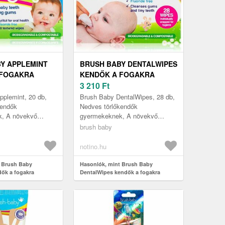
Y APPLEMINT
BRUSH BABY DENTALWIPES
 FOGAKRA
KENDŐK A FOGAKRA
NEK 20 DB
GYERMEKEKNEK 28 DB
3 210
Ft
plemint, 20 db,
Brush Baby DentalWipes, 28 db,
kendők
Nedves törlőkendők
, A növekvő
gyermekeknek, A növekvő
rmelyik babának
fogacskák bármelyik babának
brush baby
 szenvedést
képesek nagy szenvedést
sh Baby Ap...
okozni. A Brush Baby ...
notino.hu
t Brush Baby
Hasonlók, mint Brush Baby
ők a fogakra
DentalWipes kendők a fogakra
20 db
gyermekeknek 28 db