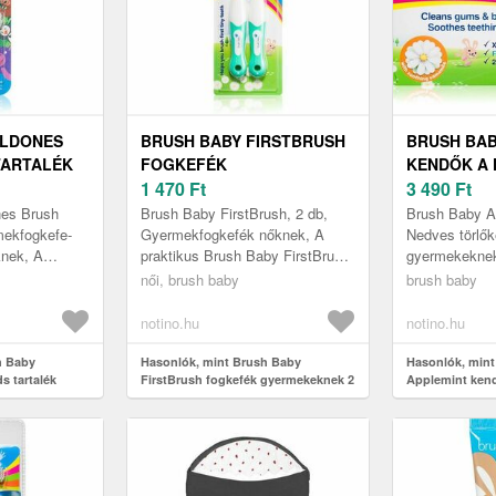
ILDONES
BRUSH BABY FIRSTBRUSH
BRUSH BAB
TARTALÉK
FOGKEFÉK
KENDŐK A
GYERMEKEKNEK 2 DB
1 470
Ft
GYERMEKEK
3 490
Ft
es Brush
Brush Baby FirstBrush, 2 db,
Brush Baby Ap
mekfogkefe-
Gyermekfogkefék nőknek, A
Nedves törlő
knek, A
praktikus Brush Baby FirstBrush
gyermekeknek
aby WildOnes
fogköztisztító kefe megőrzi a
fogacskák bá
női, brush baby
brush baby
e pótfejek
fogai egészségét és
képesek nagy
szépségét....
okozni. A Bru
notino.hu
notino.hu
h Baby
Hasonlók, mint Brush Baby
Hasonlók, min
s tartalék
FirstBrush fogkefék gyermekeknek 2
Applemint kend
db
gyermekeknek 