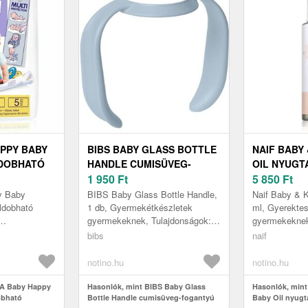
PPY BABY
BIBS BABY GLASS BOTTLE
NAIF BABY 
DOBHATÓ
HANDLE CUMISÜVEG-
OIL NYUGT
ÁTÉTEK
FOGANTYÚ BABY BLUE 1
1 950
Ft
GYERMEKEK
5 850
Ft
DB
y Baby
BIBS Baby Glass Bottle Handle,
Naif Baby & K
ldobható
1 db, Gyermekétkészletek
ml, Gyerektes
gyermekeknek, Tulajdonságok:
gyermekeknek
ktikus
könnyen összerakható
masszázs utá
bibs
naif
. A Bella
szilikonból készült könnyen
bőr ápolására
eldobható...
megfogható fo...
Kids Soothing
notino.hu
notino.hu
LA Baby Happy
Hasonlók, mint BIBS Baby Glass
Hasonlók, mint
obható
Bottle Handle cumisüveg-fogantyú
Baby Oil nyugta