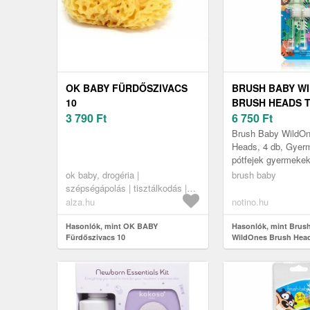
OK BABY FÜRDŐSZIVACS
BRUSH BABY W
10
BRUSH HEADS 
3 790
Ft
KEFÉK 4 DB
6 750
Ft
Brush Baby WildOn
Heads, 4 db, Gyer
pótfejek gyermeke
praktikus Brush B
ok baby, drogéria |
brush baby
Brush Heads fogkef
szépségápolás | tisztálkodás |
hozzájáru...
fürdőtermékek | fürdőszivacsok
alza.hu
notino.hu
Hasonlók, mint OK BABY
Hasonlók, mint Brus
Fürdőszivacs 10
WildOnes Brush Head
kefék 4 db