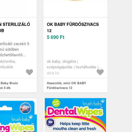
N STERILIZÁLÓ
OK BABY FÜRDŐSZIVACS
DB
12
5 690
Ft
erilizáló zacskó 5
ámú sütőben
őzfertőtlenítő
ívóhoz és etetési
ektronika,
ok baby, drogéria |
z.
ilizálók
szépségápolás | tisztálkodás |
fürdőtermékek | fürdőszivacsok
alza.hu
 Baby Bruin
Hasonlók, mint OK BABY
skó 5 db
Fürdőszivacs 12