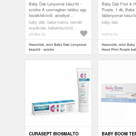
Baby Dab Lenyomat készítő -
Baby Dab Foot & H
szürke A csomagban találsz egy
Purple, 1 db, Baba
festékfelvivőt, amellyel
láblenyomat készít
egyszerűen felviheted a festéket
gyermekeknek, Hoz
baby dab, baba-mama, leendő
baby dab
a bőrre és elkészítheted a kív...
gyorsan és egyszer
anyáknak, babaköszöntő
képet,...
ajándékok
pilulka.hu
notino.hu
Hasonlók, mint Baby Dab Lenyomat
Hasonlók, mint Baby
készítő - szürke
Hand Print Purple ba
ujjlenyomatfesték 1 
CURASEPT BIOSMALTO
BABY BOOM TE