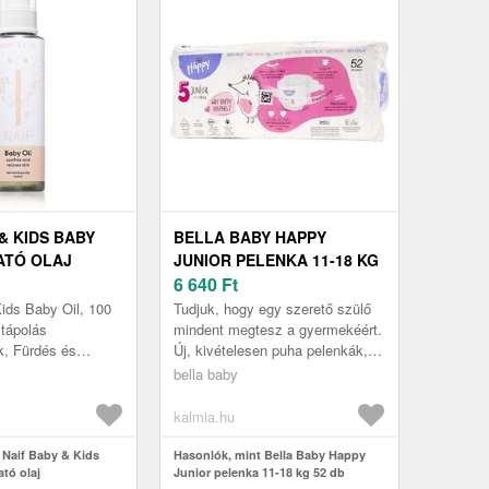
& KIDS BABY
BELLA BABY HAPPY
ATÓ OLAJ
JUNIOR PELENKA 11-18 KG
NEK 100 ML
52 DB
6 640
Ft
ids Baby Oil, 100
Tudjuk, hogy egy szerető szülő
tápolás
mindent megtesz a gyermekéért.
, Fürdés és
Új, kivételesen puha pelenkák,
n vagy a száraz
amelyek nemcsak vékonyabbak,
bella baby
 – a Naif Baby &
mint korábban, hanem jobb...
...
kalmia.hu
 Naif Baby & Kids
Hasonlók, mint Bella Baby Happy
tó olaj
Junior pelenka 11-18 kg 52 db