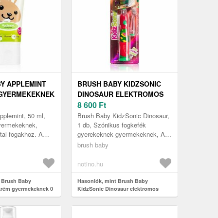
Y APPLEMINT
BRUSH BABY KIDZSONIC
GYERMEKEKNEK
DINOSAUR ELEKTROMOS
APOS 50 ML
FOGKEFE + TARTALÉK FEJ
8 600
Ft
1 DB
plemint, 50 ml,
Brush Baby KidzSonic Dinosaur,
yermekeknek,
1 db, Szónikus fogkefék
tal fogakhoz. A
gyerekeknek gyermekeknek, A
pplemint fogkrém a
praktikus Brush Baby KidzSonic
brush baby
zült. A finom íz
Dinosaur fogkefe játékos
formában...
notino.hu
t Brush Baby
Hasonlók, mint Brush Baby
krém gyermekeknek 0
KidzSonic Dinosaur elektromos
0 ml
fogkefe + tartalék fej 1 db