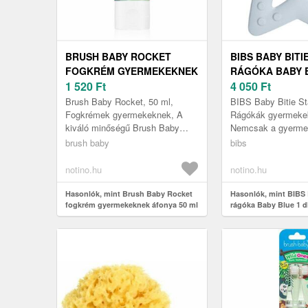
BRUSH BABY ROCKET
BIBS BABY BITI
FOGKRÉM GYERMEKEKNEK
RÁGÓKA BABY B
ÁFONYA 50 ML
1 520
Ft
4 050
Ft
Brush Baby Rocket, 50 ml,
BIBS Baby Bitie Sta
Fogkrémek gyermekeknek, A
Rágókák gyermeke
kiváló minőségű Brush Baby
Nemcsak a gyerme
Rocket fogkrém gondoskodik a
szórakoztató játék
brush baby
bibs
fogai és a fogínye teljes körű
egyben segédeszkö
ápolásár...
masszírozására és 
notino.hu
notino.hu
Hasonlók, mint Brush Baby Rocket
Hasonlók, mint BIBS 
fogkrém gyermekeknek áfonya 50 ml
rágóka Baby Blue 1 