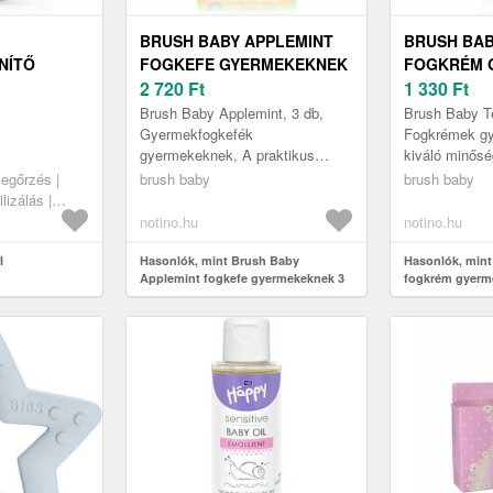
BRUSH BABY APPLEMINT
BRUSH BAB
NÍTŐ
FOGKEFE GYERMEKEKNEK
FOGKRÉM 
3 DB
2 720
Ft
50 ML
1 330
Ft
Brush Baby Applemint, 3 db,
Brush Baby Te
Gyermekfogkefék
Fogkrémek g
gyermekeknek, A praktikus
kiváló minős
Brush Baby Applemint
Teething fog
egőrzés |
brush baby
brush baby
fogköztisztító kefe megőrzi a
fogai és a fog
ilizálás |
fogai egészségét és szépsé...
ápol...
notino.hu
notino.hu
I
Hasonlók, mint Brush Baby
Hasonlók, mint
Applemint fogkefe gyermekeknek 3
fogkrém gyerm
db