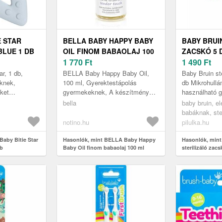
E STAR
BELLA BABY HAPPY BABY
BABY BRUI
LUE 1 DB
OIL FINOM BABAOLAJ 100
ZACSKÓ 5 
ML
1 770
Ft
1 490
Ft
r, 1 db,
BELLA Baby Happy Baby Oil,
Baby Bruin st
knek,
100 ml, Gyerektestápolás
db Mikrohull
ket
gyermekeknek, A készítmény
használható g
, hanem
hatékonyan ápolja a gyermek
zacskó mellsz
bella
baby bruin, el
z is az íny
finom bőrét. Tulajdonságok:
kiegészítőkhö
babáknak, ster
a fo...
gyorsan fels...
notino.hu
pilulka.hu
Baby Bitie Star
Hasonlók, mint BELLA Baby Happy
Hasonlók, mint
db
Baby Oil finom babaolaj 100 ml
sterilizáló zac