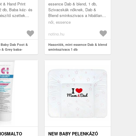
t & Hand Print
essence Dab & blend, 1 db,
2 db, Baba kéz- és
Szivacskák nőknek, Dab &
észítő szettek
Blend sminkszivacs a hibátlan
, Őrizze meg a
sminkért. Ideális alapozó és
női, essence
t első percek
púder felvitelére, mivel tökéletes
e...
notino.hu
 Baby Dab Foot &
Hasonlók, mint essence Dab & blend
e & Grey baba-
sminkszivacs 1 db
ték 2 db
BIOSMALTO
NEW BABY PELENKÁZÓ