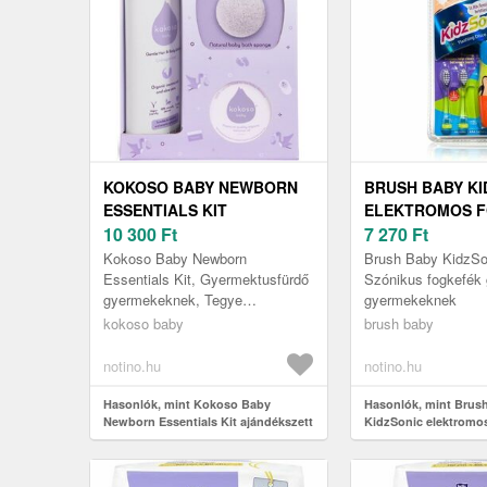
KOKOSO BABY NEWBORN
BRUSH BABY KI
ESSENTIALS KIT
ELEKTROMOS F
AJÁNDÉKSZETT
10 300
Ft
TARTALÉK FEJ 
7 270
Ft
GYERMEKEKNEK
Kokoso Baby Newborn
Brush Baby KidzSon
SZÜLETÉSTŐL
Essentials Kit, Gyermektusfürdő
Szónikus fogkefék
gyermekeknek, Tegye
gyermekeknek
KEZDŐDŐEN
egyszerűbbé és kényelmesebbé
kokoso baby
brush baby
a kisbaba gondozását – saját
maga vagy egy ism...
notino.hu
notino.hu
Hasonlók, mint Kokoso Baby
Hasonlók, mint Brus
Newborn Essentials Kit ajándékszett
KidzSonic elektromos
gyermekeknek születéstől
tartalék fej 1 db
kezdődően