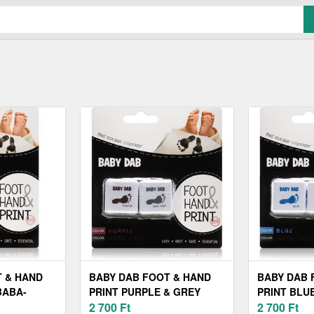
T & HAND
BABY DAB FOOT & HAND
BABY DAB 
BABA-
PRINT PURPLE & GREY
PRINT BLU
ESTÉK 1 DB
BABA-
2 700
Ft
UJJLENYOM
2 700
Ft