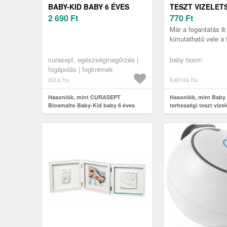
BABY-KID BABY 6 ÉVES
TESZT VIZELE
KORIG EPER 50 ML
2 690
Ft
770
Ft
Már a fogantatás 8.
kimutatható vele a 
curasept, egészségmegőrzés |
baby boom
fogápolás | fogkrémek
alza.hu
kalmia.hu
Hasonlók, mint CURASEPT
Hasonlók, mint Bab
Biosmalto Baby-Kid baby 6 éves
terhességi teszt vize
korig Eper 50 ml