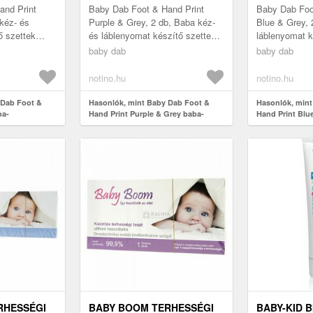
UJJLENYOMATFESTÉK 2 DB
and Print
Baby Dab Foot & Hand Print
Baby Dab Foo
 kéz- és
Purple & Grey, 2 db, Baba kéz-
Blue & Grey, 
ő szettek
és láblenyomat készítő szettek
láblenyomat k
zon létre
gyermekeknek, Őrizze meg a
gyermekeknek
baby dab
baby dab
űen tökéletes
babával töltött első percek eml...
babával töltöt
emlék...
notino.hu
notino.hu
 Dab Foot &
Hasonlók, mint Baby Dab Foot &
Hasonlók, mint
ba-
Hand Print Purple & Grey baba-
Hand Print Blu
db
ujjlenyomatfesték 2 db
ujjlenyomatfes
RHESSÉGI
BABY BOOM TERHESSÉGI
BABY-KID 