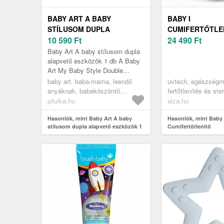
BABY ART A BABY
BABY I
STÍLUSOM DUPLA
CUMIFERTŐTLE
ALAPVETŐ ESZKÖZÖK 1 DB
10 590
Ft
24 490
Ft
Baby Art A baby stílusom dupla
alapvető eszközök 1 db A Baby
Art My Baby Style Double
Essentials keret három különálló
baby art, baba-mama, leendő
uvtech, egészségm
teret kínál a baba fényképéh...
anyáknak, babaköszöntő
fertőtlenítés és ster
ajándékok
sterilizálók
pilulka.hu
alza.hu
Hasonlók, mint Baby Art A baby
Hasonlók, mint Baby 
stílusom dupla alapvető eszközök 1
Cumifertőtlenítő
db