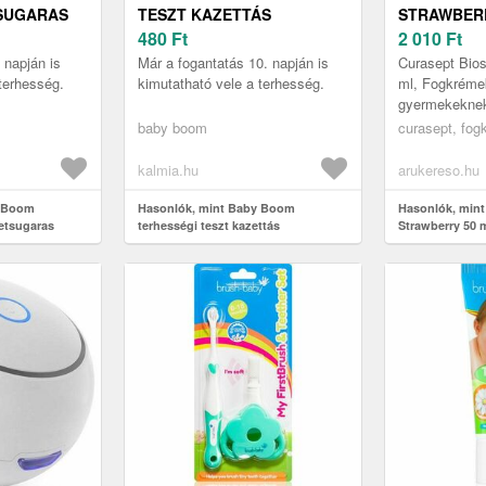
TSUGARAS
TESZT KAZETTÁS
STRAWBERR
480
Ft
2 010
Ft
 napján is
Már a fogantatás 10. napján is
Curasept Bios
terhesség.
kimutatható vele a terhesség.
ml, Fogkrém
gyermekeknek,
gyermekeknek 
baby boom
curasept, fog
Curasept Bio
fogk...
kalmia.hu
arukereso.hu
y Boom
Hasonlók, mint Baby Boom
Hasonlók, mint
letsugaras
terhességi teszt kazettás
Strawberry 50 