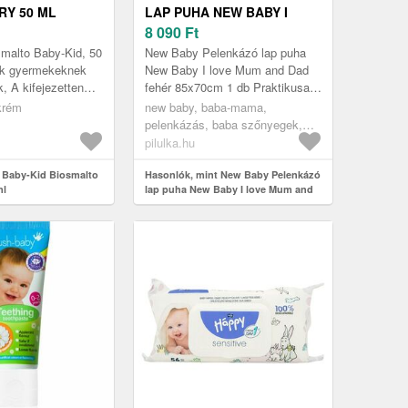
Y 50 ML
LAP PUHA NEW BABY I
LOVE MUM AND DAD
8 090
Ft
FEHÉR 85X70CM 1 DB
malto Baby-Kid, 50
New Baby Pelenkázó lap puha
ek gyermekeknek
New Baby I love Mum and Dad
 A kifejezetten
fehér 85x70cm 1 db Praktikusan
kifejlesztett
formázott, vízálló, műanyag
krém
new baby, baba-mama,
smalto Baby-Kid
pelenkázó lap. Csillagokkal és
pelenkázás, baba szőnyegek,
f...
pelenkázólapok pelenkázó
pilulka.hu
komódhoz
 Baby-Kid Biosmalto
Hasonlók, mint New Baby Pelenkázó
ml
lap puha New Baby I love Mum and
Dad fehér 85x70cm 1 db