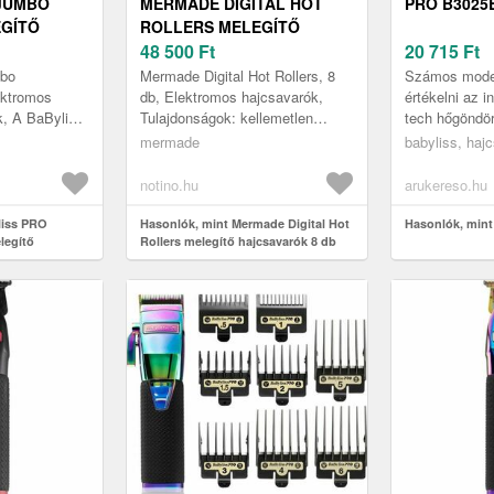
 JUMBO
MERMADE DIGITAL HOT
PRO B3025
EGÍTŐ
ROLLERS MELEGÍTŐ
2 X ⌀ 38
HAJCSAVARÓK 8 DB
48 500
Ft
20 715
Ft
bo
Mermade Digital Hot Rollers, 8
Számos mode
ektromos
db, Elektromos hajcsavarók,
értékelni az i
k, A BaByliss
Tulajdonságok: kellemetlen
tech hőgöndör
25E melegítő
húzás nélkül formázza a hajat
melyek jogosa
mermade
babyliss, haj
zi
minden hajtípusra gyors feltölt...
fontos helyet
íthe...
profes...
notino.hu
arukereso.hu
liss PRO
Hasonlók, mint Mermade Digital Hot
Hasonlók, min
egítő
Rollers melegítő hajcsavarók 8 db
8 mm db