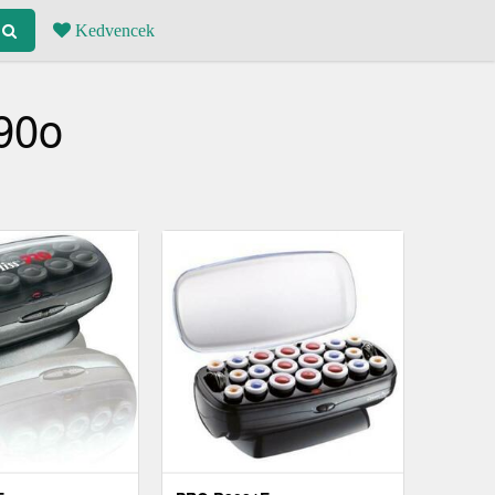
Kedvencek
 90o