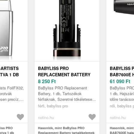
4ARTISTS
BABYLISS PRO
BABYLISS 
TVA 1 DB
REPLACEMENT BATTERY
BAB7600E 
TARTALÉKELEMEK 1 DB
8 250
Ft
DB
61 090
Ft
sts FoilFX02,
BaByliss PRO Replacement
BaByliss PR
orotvák
Battery, 1 db, Tartozékok
1 db, Hajszárí
esen precíz,
férfiaknak, Szeretné tökéletesen
időre tanácso
edményeket
ápolt megjelenésével lenyűgözni
hagyni a haja
férfi, babyliss pro
női, babyliss 
 PRO 4Art...
a környezetét? Nem kell rögtön
megszáradni, 
...
v...
notino.hu
notino.hu
liss PRO
Hasonlók, mint BaByliss PRO
Hasonlók, mint
otva 1 db
Replacement Battery tartalékelemek
BAB7600E hajsz