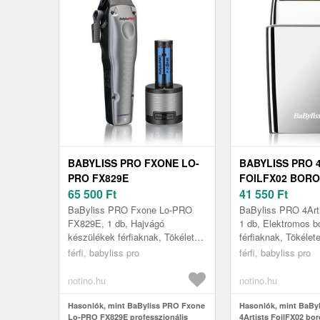
BABYLISS PRO FXONE LO-
BABYLISS PRO 
PRO FX829E
FOILFX02 BORO
PROFESSZIONÁLIS
65 500
Ft
41 550
Ft
HAJFORMÁZÓ GREY 1 DB
BaByliss PRO Fxone Lo-PRO
BaByliss PRO 4Arti
FX829E, 1 db, Hajvágó
1 db, Elektromos b
készülékek férfiaknak, Tökéletes
férfiaknak, Tökélet
precizitás és stílus (nemcsak)
professzionális er
férfi, babyliss pro
férfi, babyliss pro
profiknak A BaByliss PRO Fxone
biztosít a BaByliss
Lo-P...
notino.hu
notino.hu
Hasonlók, mint BaByliss PRO Fxone
Hasonlók, mint BaBy
Lo-PRO FX829E professzionális
4Artists FoilFX02 bor