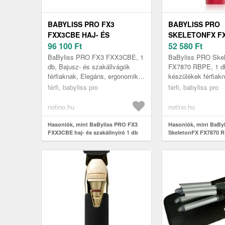
BABYLISS PRO FX3
BABYLISS PRO
FXX3CBE HAJ- ÉS
SKELETONFX FX
SZAKÁLLNYÍRÓ 1 DB
96 100
Ft
PROFESSZIONÁ
52 580
Ft
MŰSZER HAJRA 
BaByliss PRO FX3 FXX3CBE, 1
BaByliss PRO Ske
db, Bajusz- és szakállvágók
FX7870 RBPE, 1 d
férfiaknak, Elegáns, ergonomikus
készülékek férfiak
kialakítású, az erő, dizájn és a
Professzionális ha
férfi, babyliss pro
férfi, babyliss pro
tökéletes vágási teljesít...
karnyújtásnyira. A
SkeletonFX FX787.
notino.hu
notino.hu
Hasonlók, mint BaByliss PRO FX3
Hasonlók, mint BaBy
FXX3CBE haj- és szakállnyíró 1 db
SkeletonFX FX7870 
professzionális műsz