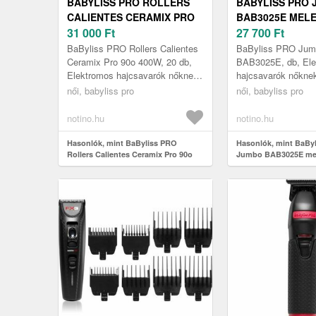
BABYLISS PRO ROLLERS
BABYLISS PRO
CALIENTES CERAMIX PRO
BAB3025E MEL
90O 400W MELEGÍTŐ
31 000
Ft
HAJCSAVARÓK 1
27 700
Ft
HAJCSAVARÓK HAJRA 20
MM DB
BaByliss PRO Rollers Calientes
BaByliss PRO Jum
DB
Ceramix Pro 90o 400W, 20 db,
BAB3025E, db, El
Elektromos hajcsavarók nőknek,
hajcsavarók nőkne
Tökéletesen göndör, nagy
PRO Jumbo BAB30
női, babyliss pro
női, babyliss pro
volumenű frizura egyszerűen,
hajcsavarókkal játs
ot...
könnyedséggel kész
notino.hu
notino.hu
Hasonlók, mint BaByliss PRO
Hasonlók, mint BaBy
Rollers Calientes Ceramix Pro 90o
Jumbo BAB3025E mel
400W melegítő hajcsavarók hajra 20
hajcsavarók 12 x ⌀ 3
db