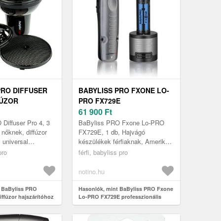
PRO DIFFUSER
BABYLISS PRO FXONE LO-
FÚZOR
PRO FX729E
ÓHOZ BABD05E
PROFESSZIONÁLIS
61 900
Ft
HAJFORMÁZÓ GREY 1 DB
Diffuser Pro 4, 3
BaByliss PRO Fxone Lo-PRO
 nőknek, diffúzor
FX729E, 1 db, Hajvágó
 universal
készülékek férfiaknak, Amerikai
)
stílusú precíziós hajvágó A
pro
férfi, babyliss pro
tökéletes hajvágáshoz olyan
eszközre va...
notino.hu
 BaByliss PRO
Hasonlók, mint BaByliss PRO Fxone
diffúzor hajszárítóhoz
Lo-PRO FX729E professzionális
hajformázó Grey 1 db