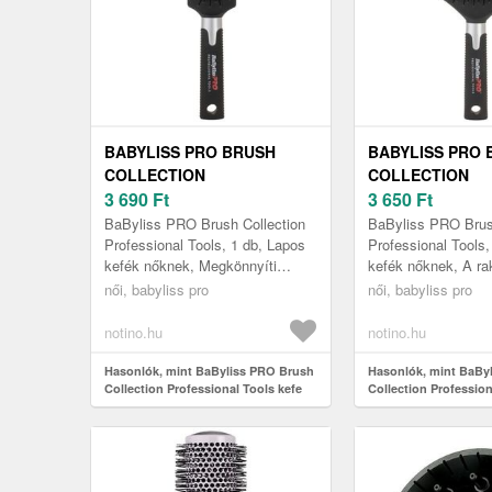
BABYLISS PRO BRUSH
BABYLISS PRO 
COLLECTION
COLLECTION
PROFESSIONAL TOOLS
3 690
Ft
PROFESSIONAL
3 650
Ft
KEFE KÖZEPES
KEFE A HOSSZÚ
BaByliss PRO Brush Collection
BaByliss PRO Brus
HOSSZÚSÁGÚ HAJRA
BABNB2E 1 DB
Professional Tools, 1 db, Lapos
Professional Tools,
kefék nőknek, Megkönnyíti
kefék nőknek, A ra
BABNB1E 1 DB
tincsei kifésülését, és segít
tincsekkel is megbi
női, babyliss pro
női, babyliss pro
megőrizni frizurája egészsége...
segít kifésülésükbe
notino.hu
notino.hu
Hasonlók, mint BaByliss PRO Brush
Hasonlók, mint BaBy
Collection Professional Tools kefe
Collection Profession
közepes hosszúságú hajra
hosszú hajra BABNB
BABNB1E 1 db