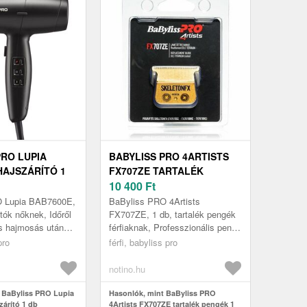
PRO LUPIA
BABYLISS PRO 4ARTISTS
HAJSZÁRÍTÓ 1
FX707ZE TARTALÉK
PENGÉK 1 DB
10 400
Ft
O Lupia BAB7600E,
BaByliss PRO 4Artists
tók nőknek, Időről
FX707ZE, 1 db, tartalék pengék
s hajmosás után
férfiaknak, Professzionális penge
t levegőn
a maximális pontosság és tiszta
pro
férfi, babyliss pro
de erre nem mindig
vágás érdekében A BaByliss P...
notino.hu
 BaByliss PRO Lupia
Hasonlók, mint BaByliss PRO
árító 1 db
4Artists FX707ZE tartalék pengék 1