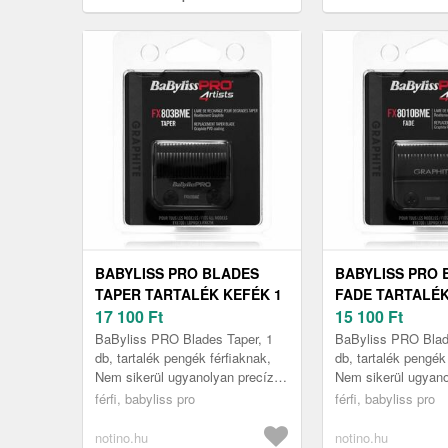
hajformázó Grey 1 db
BABYLISS PRO BLADES
BABYLISS PRO 
TAPER TARTALÉK KEFÉK 1
FADE TARTALÉK
DB
17 100
Ft
DB
15 100
Ft
BaByliss PRO Blades Taper, 1
BaByliss PRO Blad
db, tartalék pengék férfiaknak,
db, tartalék pengék
Nem sikerül ugyanolyan precíz
Nem sikerül ugyano
eredményt elérnie a borotvájával,
eredményt elérnie a
férfi, babyliss pro
férfi, babyliss pro
mint korábban? Itt az ...
mint korábban? Itt a
notino.hu
notino.hu