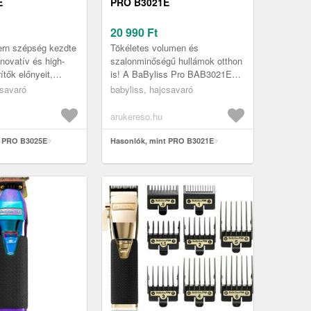
E
PRO B3021E
20 990
Ft
rn szépség kezdte
Tökéletes volumen és
nnovatív és high-
szalonminőségű hullámok otthon
ítők előnyeit,
is! A BaByliss Pro BAB3021E
n foglalnak el
elektromos hajcsavaró készlet a
csavaró
babyliss, hajcsavaró
 nem csak a
modern technológiát ötvözi a haj
kí...
arukereso.hu
t PRO B3025E
Hasonlók, mint PRO B3021E