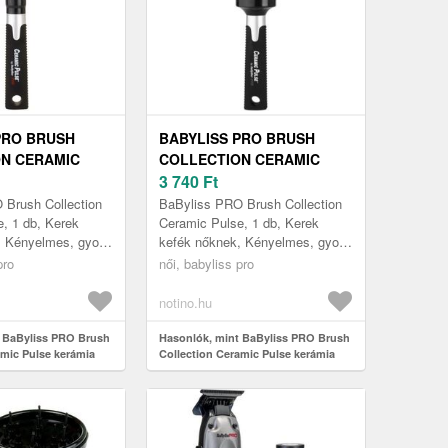
PRO BRUSH
BABYLISS PRO BRUSH
N CERAMIC
COLLECTION CERAMIC
ÁMIA KEFE
PULSE KERÁMIA KEFE
3 740
Ft
CB1E Ø 22 MM 1
HAJRA BABCB4E Ø 42 MM 1
 Brush Collection
BaByliss PRO Brush Collection
DB
, 1 db, Kerek
Ceramic Pulse, 1 db, Kerek
, Kényelmes, gyors
kefék nőknek, Kényelmes, gyors
ajszárítás
és egyszerű hajszárítás
pro
női, babyliss pro
dménnyel. A
tökéletes eredménnyel. A
BaByliss P...
notino.hu
t BaByliss PRO Brush
Hasonlók, mint BaByliss PRO Brush
amic Pulse kerámia
Collection Ceramic Pulse kerámia
BCB1E Ø 22 mm 1 db
kefe hajra BABCB4E Ø 42 mm 1 db