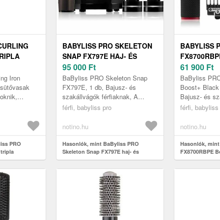
CURLING
BABYLISS PRO SKELETON
BABYLISS 
RIPLA
SNAP FX797E HAJ- ÉS
FX8700RBP
AJRA
SZAKÁLLNYÍRÓ
95 000
Ft
BLACK CLI
61 900
Ft
DB
TÖLTŐÁLLVÁNNYAL 1 DB
SZAKÁLLNY
ng Iron
BaByliss PRO Skeleton Snap
BaByliss PR
jsütővasak
FX797E, 1 db, Bajusz- és
Boost+ Black 
oknik,
szakállvágók férfiaknak, A
Bajusz- és sz
árná. A
pontosság és az innováció
férfiaknak, M
férfi, babyliss pro
férfi, babyliss
g Iron
találkozása. A BaByliss PRO
professzionáli
Skeleton Snap ...
tervezve a Ba
notino.hu
notino.hu
liss PRO
Hasonlók, mint BaByliss PRO
Hasonlók, mint
tripla
Skeleton Snap FX797E haj- és
FX8700RBPE Bo
B2269TTE 1 db
szakállnyíró töltőállvánnyal 1 db
haj- és szakáll