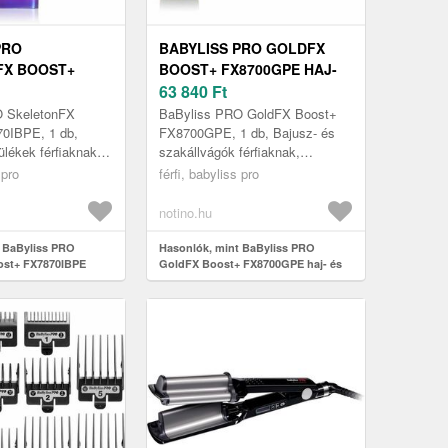
PRO
BABYLISS PRO GOLDFX
FX BOOST+
BOOST+ FX8700GPE HAJ-
E
ÉS SZAKÁLLNYÍRÓ 1 DB
63 840
Ft
ONÁLIS
O SkeletonFX
BaByliss PRO GoldFX Boost+
JRA 1 DB
0IBPE, 1 db,
FX8700GPE, 1 db, Bajusz- és
lékek férfiaknak,
szakállvágók férfiaknak,
meg a
Szeretné tökéletesen ápolt
 pro
férfi, babyliss pro
is hajvágást, amely
megjelenésével lenyűgözni a
a ...
környezetét?...
notino.hu
 BaByliss PRO
Hasonlók, mint BaByliss PRO
ost+ FX7870IBPE
GoldFX Boost+ FX8700GPE haj- és
 műszer hajra 1 db
szakállnyíró 1 db