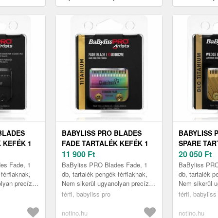
1 db
BLADES
BABYLISS PRO BLADES
BABYLISS 
 KEFÉK 1
FADE TARTALÉK KEFÉK 1
SPARE TAR
DB
11 900
Ft
DB
20 050
Ft
es Fade, 1
BaByliss PRO Blades Fade, 1
BaByliss PRO
 férfiaknak,
db, tartalék pengék férfiaknak,
db, tartalék p
lyan precíz
Nem sikerül ugyanolyan precíz
Nem sikerül u
 borotvájával,
eredményt elérnie a borotvájával,
eredményt elé
férfi, babyliss pro
férfi, babyliss
z i...
mint korábban? Itt az i...
mint korábban?
notino.hu
notino.hu