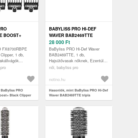
PRO
BABYLISS PRO HI-DEF
E BOOST+
WAVER BAB2469TTE
PPER HAJ- ÉS
TRIPLA HAJSÜTŐVAS
28 000
Ft
ÍRÓ 1 DB
HAJRA IONIZÁTORRAL 1 DB
O FX8700RBPE
BaByliss PRO Hi-Def Waver
Clipper, 1 db,
BAB2469TTE, 1 db,
akállvágók
Hajsütővasak nőknek, Ezentúl
aximális és
nem kell az egész éjszakát
 pro
női, babyliss pro
s használatra lett
kényelmetlen hajcsavarókban
...
töltenie az álomfri...
notino.hu
 BaByliss PRO
Hasonlók, mint BaByliss PRO Hi-Def
ost+ Black Clipper
Waver BAB2469TTE tripla
nyíró 1 db
hajsütővas hajra ionizátorral 1 db