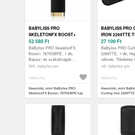
BABYLISS PRO
BABYLISS PRO 
SKELETONFX BOOST+
IRON 2269TTE T
7870GBPE HAJ- ÉS
52 580
Ft
HAJSÜTŐVAS H
27 100
Ft
SZAKÁLLNYÍRÓ 1 DB
BAB2269TTE 1 
BaByliss PRO SkeletonFX
BaByliss PRO Curli
Boost+ 7870GBPE, 1 db,
2269TTE, 1 db, Ha
Bajusz- és szakállvágók
nőknek, Tökéletes l
férfiaknak, Bármilyen is a
gyorsabban, mint v
férfi, babyliss pro
női, babyliss pro
hajtípusa, válassza a határozott,
Babyliss Pro Curlin
precíz hajvágás...
2269TTE profess...
notino.hu
notino.hu
Hasonlók, mint BaByliss PRO
Hasonlók, mint BaBy
SkeletonFX Boost+ 7870GBPE haj-
Curling Iron 2269TTE 
és szakállnyíró 1 db
hajsütővas hajra BA