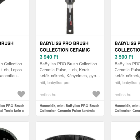
BRUSH
BABYLISS PRO BRUSH
BABYLISS 
COLLECTION CERAMIC
COLLECTIO
 TOOLS
PULSE KERÁMIA KEFE
3 940
Ft
PULSE KER
3 590
Ft
 HAJRA
HAJRA BABCB2E Ø 32 MM 1
HAJRA BAB
h Collection
BaByliss PRO Brush Collection
BaByliss PRO
DB
DB
 1 db, Lapos
Ceramic Pulse, 1 db, Kerek
Ceramic Pulse
koncátlan
kefék nőknek, Kényelmes, gyors
kefék nőknek
rkózik, és
és egyszerű hajszárítás
és egyszerű h
női, babyliss pro
női, babyliss 
n a vadd...
tökéletes eredménnyel. A
tökéletes ere
BaByliss P...
BaByliss P...
notino.hu
notino.hu
liss PRO Brush
Hasonlók, mint BaByliss PRO Brush
Hasonlók, min
al Tools kefe a
Collection Ceramic Pulse kerámia
Collection Cer
2E 1 db
kefe hajra BABCB2E Ø 32 mm 1 db
kefe hajra BA