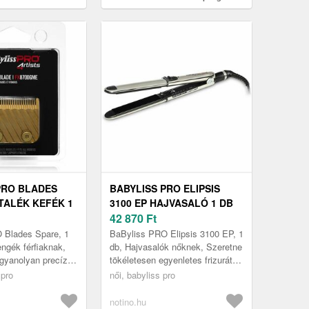
db
PRO BLADES
BABYLISS PRO ELIPSIS
TALÉK KEFÉK 1
3100 EP HAJVASALÓ 1 DB
42 870
Ft
 Blades Spare, 1
BaByliss PRO Elipsis 3100 EP, 1
engék férfiaknak,
db, Hajvasalók nőknek, Szeretne
gyanolyan precíz
tökéletesen egyenletes frizurát
rnie a borotvájával,
készíteni, és a hajsimító
 pro
női, babyliss pro
 Itt az ...
krémekkel, zselékkel és e...
notino.hu