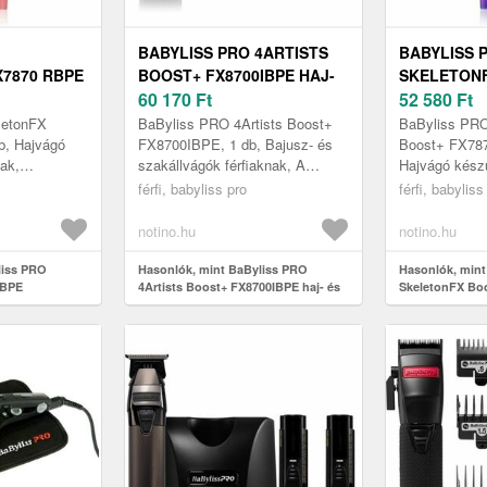
BABYLISS PRO 4ARTISTS
BABYLISS 
7870 RBPE
BOOST+ FX8700IBPE HAJ-
SKELETON
LIS
ÉS SZAKÁLLNYÍRÓ 1 DB
60 170
Ft
FX7870IBP
52 580
Ft
1 DB
PROFESSZI
letonFX
BaByliss PRO 4Artists Boost+
BaByliss PR
MŰSZER HA
b, Hajvágó
FX8700IBPE, 1 db, Bajusz- és
Boost+ FX787
nak,
szakállvágók férfiaknak, A
Hajvágó készü
jvágás
gyémántkeménységű pengével
Tapasztalja 
férfi, babyliss pro
férfi, babyliss
 BaByliss PRO
pontosan és tisztán dolgozhat. A
professzionál
..
Ba...
karnyújtásnyir
notino.hu
notino.hu
liss PRO
Hasonlók, mint BaByliss PRO
Hasonlók, mint
RBPE
4Artists Boost+ FX8700IBPE haj- és
SkeletonFX Bo
er hajra 1 db
szakállnyíró 1 db
professzionális