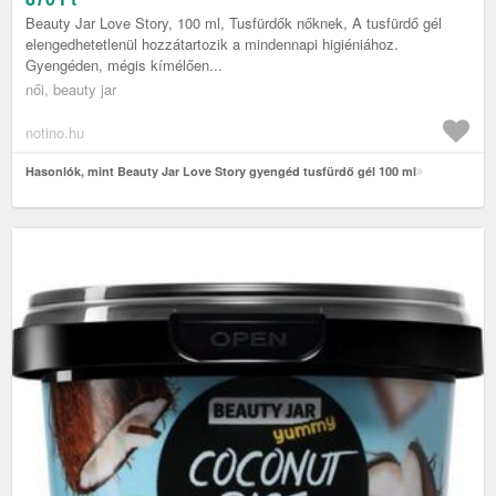
Beauty Jar Love Story, 100 ml, Tusfürdők nőknek, A tusfürdő gél
elengedhetetlenül hozzátartozik a mindennapi higiéniához.
Gyengéden, mégis kímélően...
női, beauty jar
notino.hu
Hasonlók, mint Beauty Jar Love Story gyengéd tusfürdő gél 100 ml