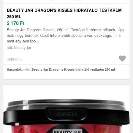
BEAUTY JAR DRAGON'S KISSES HIDRATÁLÓ TESTKRÉM
250 ML
2 170
Ft
Beauty Jar Dragon's Kisses, 250 ml, Testápoló krémek nőknek, Úgy
érzi, hogy bőrének kicsit intenzívebb ápolásra van szüksége, mint
amit egy testápo...
női, beauty jar
notino.hu
Hasonlók, mint Beauty Jar Dragon's Kisses hidratáló testkrém 250 ml