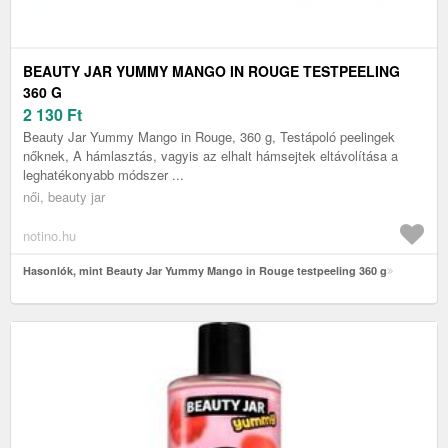
BEAUTY JAR YUMMY MANGO IN ROUGE TESTPEELING
360 G
2 130
Ft
Beauty Jar Yummy Mango in Rouge, 360 g, Testápoló peelingek
nőknek, A hámlasztás, vagyis az elhalt hámsejtek eltávolítása a
leghatékonyabb módszer ...
női, beauty jar
notino.hu
Hasonlók, mint Beauty Jar Yummy Mango in Rouge testpeeling 360 g