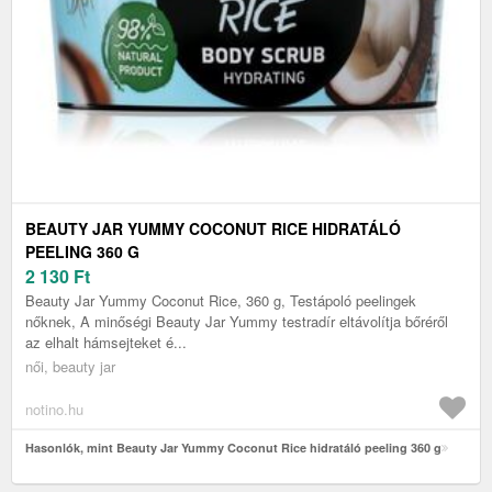
BEAUTY JAR YUMMY COCONUT RICE HIDRATÁLÓ
PEELING 360 G
2 130
Ft
Beauty Jar Yummy Coconut Rice, 360 g, Testápoló peelingek
nőknek, A minőségi Beauty Jar Yummy testradír eltávolítja bőréről
az elhalt hámsejteket é...
női, beauty jar
notino.hu
Hasonlók, mint Beauty Jar Yummy Coconut Rice hidratáló peeling 360 g