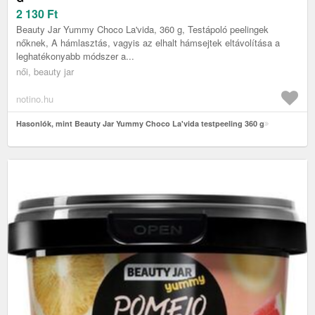
2 130
Ft
Beauty Jar Yummy Choco La'vida, 360 g, Testápoló peelingek
nőknek, A hámlasztás, vagyis az elhalt hámsejtek eltávolítása a
leghatékonyabb módszer a...
női, beauty jar
notino.hu
Hasonlók, mint Beauty Jar Yummy Choco La'vida testpeeling 360 g