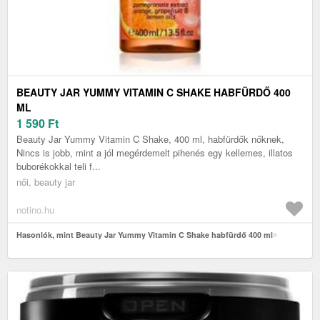
BEAUTY JAR YUMMY VITAMIN C SHAKE HABFÜRDŐ 400
ML
1 590
Ft
Beauty Jar Yummy Vitamin C Shake, 400 ml, habfürdők nőknek,
Nincs is jobb, mint a jól megérdemelt pihenés egy kellemes, illatos
buborékokkal teli f...
női, beauty jar
notino.hu
Hasonlók, mint Beauty Jar Yummy Vitamin C Shake habfürdő 400 ml