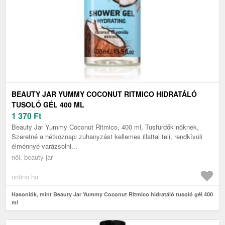
BEAUTY JAR YUMMY COCONUT RITMICO HIDRATÁLÓ
TUSOLÓ GÉL 400 ML
1 370
Ft
Beauty Jar Yummy Coconut Ritmico, 400 ml, Tusfürdők nőknek,
Szeretné a hétköznapi zuhanyzást kellemes illattal teli, rendkívüli
élménnyé varázsolni...
női, beauty jar
notino.hu
Hasonlók, mint Beauty Jar Yummy Coconut Ritmico hidratáló tusoló gél 400
ml