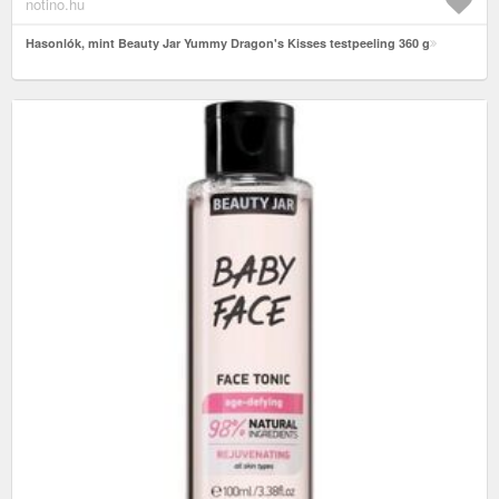
notino.hu
Hasonlók, mint Beauty Jar Yummy Dragon's Kisses testpeeling 360 g