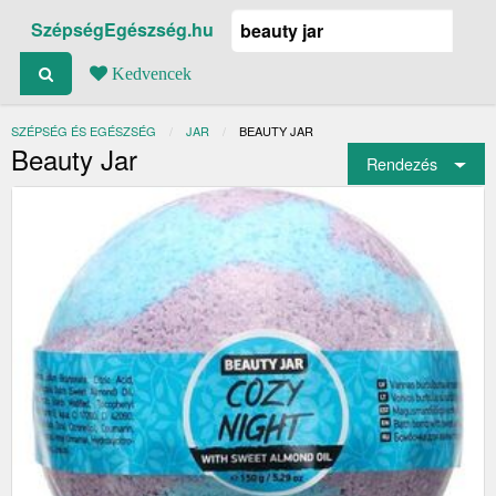
SzépségEgészség.hu
Kedvencek
SZÉPSÉG ÉS EGÉSZSÉG
JAR
JELENLEGI:
BEAUTY JAR
Beauty Jar
Rendezés