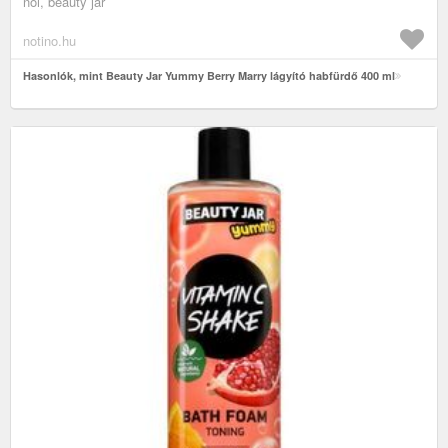
női, beauty jar
notino.hu
Hasonlók, mint Beauty Jar Yummy Berry Marry lágyító habfürdő 400 ml