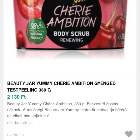
BEAUTY JAR YUMMY CHÉRIE AMBITION GYENGÉD
TESTPEELING 360 G
2 130
Ft
Beauty Jar Yummy Chérie Ambition, 360 g, Feszesítő ápolás
nőknek, A minőségi Beauty Jar Yummy testradír eltávolítja bőréről
az elhalt hámsejteket é...
női, beauty jar
notino.hu