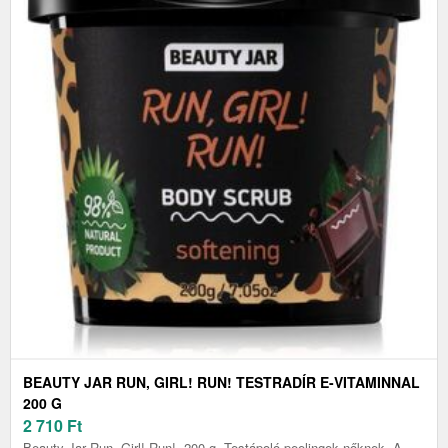
BEAUTY JAR RUN, GIRL! RUN! TESTRADÍR E-VITAMINNAL
200 G
2 710
Ft
Beauty Jar Run, Girl! Run!, 200 g, Testápoló peelingek nőknek, A