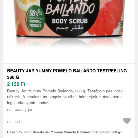
BEAUTY JAR YUMMY POMELO BAILANDO TESTPEELING
360 G
2 130
Ft
Beauty Jar Yummy Pomelo Bailando, 360 g, Testápoló peelingek
nőknek, A hámlasztás, vagyis az elhalt hámsejtek eltávolítása a
leghatékonyabb módszer...
női, beauty jar
notino.hu
Hasonlók, mint Beauty Jar Yummy Pomelo Bailando testpeeling 360 g