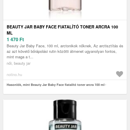
BEAUTY JAR BABY FACE FIATALÍTÓ TONER ARCRA 100
ML
1 470
Ft
Beauty Jar Baby Face, 100 ml, arctonikok nőknek, Az arctisztítás és
az azt követő bőrápolási rutin közötti átmenet ugyanolyan fontos,
mint maga a t...
női, beauty jar
notino.hu
Hasonlók, mint Beauty Jar Baby Face fiatalító toner arcra 100 ml