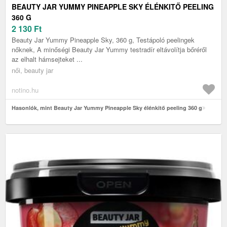
BEAUTY JAR YUMMY PINEAPPLE SKY ÉLÉNKITŐ PEELING
360 G
2 130
Ft
Beauty Jar Yummy Pineapple Sky, 360 g, Testápoló peelingek
nőknek, A minőségi Beauty Jar Yummy testradír eltávolítja bőréről
az elhalt hámsejteket ...
női, beauty jar
notino.hu
Hasonlók, mint Beauty Jar Yummy Pineapple Sky élénkitő peeling 360 g