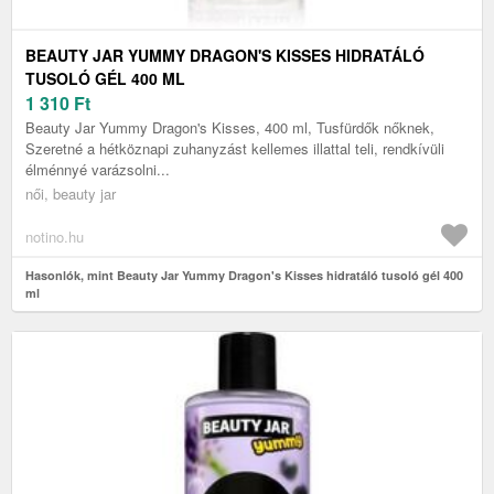
BEAUTY JAR YUMMY DRAGON'S KISSES HIDRATÁLÓ
TUSOLÓ GÉL 400 ML
1 310
Ft
Beauty Jar Yummy Dragon's Kisses, 400 ml, Tusfürdők nőknek,
Szeretné a hétköznapi zuhanyzást kellemes illattal teli, rendkívüli
élménnyé varázsolni...
női, beauty jar
notino.hu
Hasonlók, mint Beauty Jar Yummy Dragon's Kisses hidratáló tusoló gél 400
ml