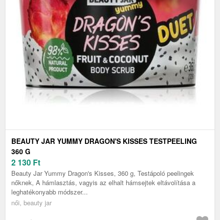
BEAUTY JAR YUMMY DRAGON'S KISSES TESTPEELING
360 G
2 130
Ft
Beauty Jar Yummy Dragon's Kisses, 360 g, Testápoló peelingek
nőknek, A hámlasztás, vagyis az elhalt hámsejtek eltávolítása a
leghatékonyabb módszer...
női, beauty jar