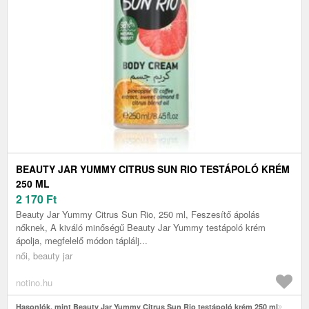
BEAUTY JAR YUMMY CITRUS SUN RIO TESTÁPOLÓ KRÉM
250 ML
2 170
Ft
Beauty Jar Yummy Citrus Sun Rio, 250 ml, Feszesítő ápolás
nőknek, A kiváló minőségű Beauty Jar Yummy testápoló krém
ápolja, megfelelő módon táplálj...
női, beauty jar
notino.hu
Hasonlók, mint Beauty Jar Yummy Citrus Sun Rio testápoló krém 250 ml