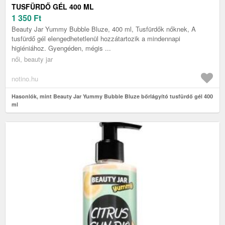
TUSFÜRDŐ GÉL 400 ML
1 350
Ft
Beauty Jar Yummy Bubble Bluze, 400 ml, Tusfürdők nőknek, A
tusfürdő gél elengedhetetlenül hozzátartozik a mindennapi
higiéniához. Gyengéden, mégis ...
női, beauty jar
notino.hu
Hasonlók, mint Beauty Jar Yummy Bubble Bluze bőrlágyító tusfürdő gél 400
ml