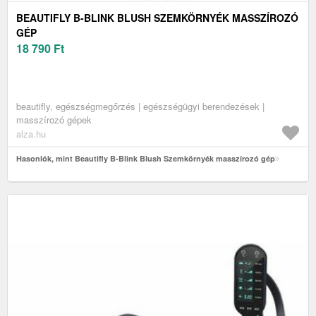
BEAUTIFLY B-BLINK BLUSH SZEMKÖRNYÉK MASSZÍROZÓ
GÉP
18 790
Ft
beautifly, egészségmegőrzés | egészségügyi berendezések |
masszírozó gépek
alza.hu
Hasonlók, mint Beautifly B-Blink Blush Szemkörnyék masszírozó gép