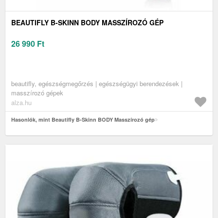
BEAUTIFLY B-SKINN BODY MASSZÍROZÓ GÉP
26 990
Ft
beautifly, egészségmegőrzés | egészségügyi berendezések |
masszírozó gépek
alza.hu
Hasonlók, mint Beautifly B-Skinn BODY Masszírozó gép