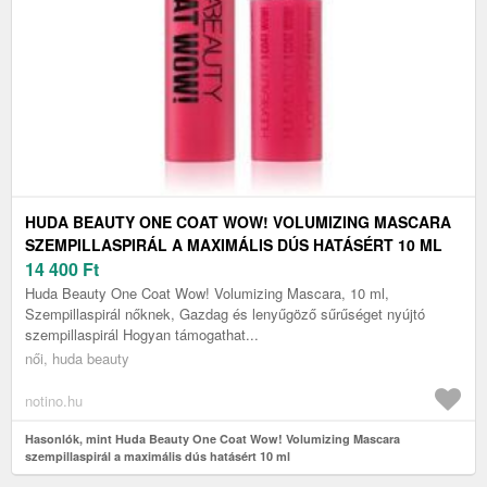
HUDA BEAUTY ONE COAT WOW! VOLUMIZING MASCARA
SZEMPILLASPIRÁL A MAXIMÁLIS DÚS HATÁSÉRT 10 ML
14 400
Ft
Huda Beauty One Coat Wow! Volumizing Mascara, 10 ml,
Szempillaspirál nőknek, Gazdag és lenyűgöző sűrűséget nyújtó
szempillaspirál Hogyan támogathat...
női, huda beauty
notino.hu
Hasonlók, mint Huda Beauty One Coat Wow! Volumizing Mascara
szempillaspirál a maximális dús hatásért 10 ml