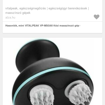
vitalpeak, egészségmegőrzés | egészségügyi berendezések |
masszírozó gépek
alza.hu
Hasonlók, mint VITALPEAK VP-MSG60 Kézi masszírozó gép