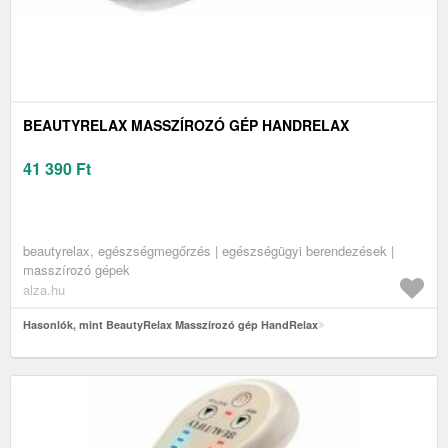
BEAUTYRELAX MASSZÍROZÓ GÉP HANDRELAX
41 390
Ft
beautyrelax, egészségmegőrzés | egészségügyi berendezések |
masszírozó gépek
alza.hu
Hasonlók, mint BeautyRelax Masszírozó gép HandRelax