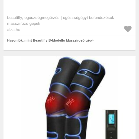
beautifly, egészségmegőrzés | egészségügyi berendezések |
masszírozó gépek
alza.hu
Hasonlók, mint Beautifly B-Modello Masszírozó gép