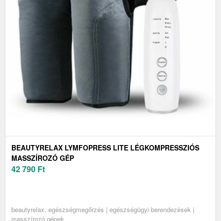
BEAUTYRELAX LYMFOPRESS LITE LÉGKOMPRESSZIÓS
MASSZÍROZÓ GÉP
42 790
Ft
beautyrelax, egészségmegőrzés | egészségügyi berendezések |
masszírozó gépek