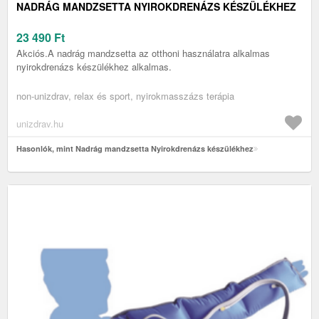
NADRÁG MANDZSETTA NYIROKDRENÁZS KÉSZÜLÉKHEZ
23 490
Ft
Akciós.A nadrág mandzsetta az otthoni használatra alkalmas
nyirokdrenázs készülékhez alkalmas.
non-unizdrav, relax és sport, nyirokmasszázs terápia
unizdrav.hu
Hasonlók, mint Nadrág mandzsetta Nyirokdrenázs készülékhez