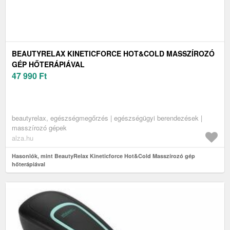
BEAUTYRELAX KINETICFORCE HOT&COLD MASSZÍROZÓ
GÉP HŐTERÁPIÁVAL
47 990
Ft
beautyrelax, egészségmegőrzés | egészségügyi berendezések |
masszírozó gépek
alza.hu
Hasonlók, mint BeautyRelax Kineticforce Hot&Cold Masszírozó gép
hőterápiával