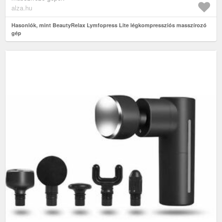
alza.hu
Hasonlók, mint BeautyRelax Lymfopress Lite légkompressziós masszírozó
gép