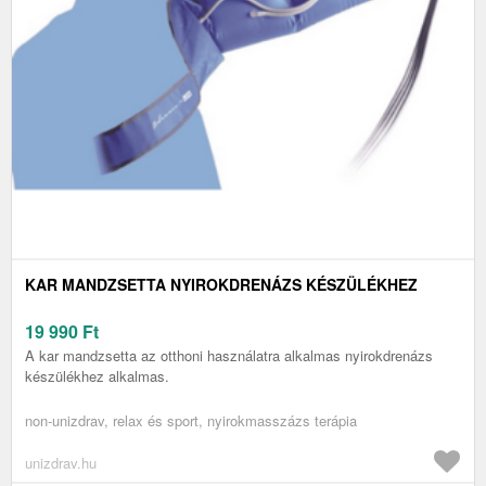
KAR MANDZSETTA NYIROKDRENÁZS KÉSZÜLÉKHEZ
19 990
Ft
A kar mandzsetta az otthoni használatra alkalmas nyirokdrenázs
készülékhez alkalmas.
non-unizdrav, relax és sport, nyirokmasszázs terápia
unizdrav.hu