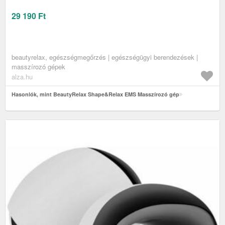
29 190
Ft
beautyrelax, egészségmegőrzés | egészségügyi berendezések |
masszírozó gépek
alza.hu
Hasonlók, mint BeautyRelax Shape&Relax EMS Masszírozó gép