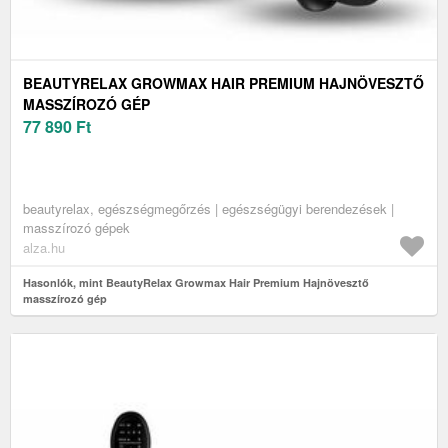
BEAUTYRELAX GROWMAX HAIR PREMIUM HAJNÖVESZTŐ
MASSZÍROZÓ GÉP
77 890
Ft
beautyrelax, egészségmegőrzés | egészségügyi berendezések |
masszírozó gépek
alza.hu
Hasonlók, mint BeautyRelax Growmax Hair Premium Hajnövesztő
masszírozó gép