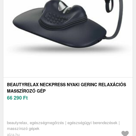
BEAUTYRELAX NECKPRESS NYAKI GERINC RELAXÁCIÓS
MASSZÍROZÓ GÉP
66 290
Ft
beautyrelax, egészségmegőrzés | egészségügyi berendezések |
masszírozó gépek
alza.hu