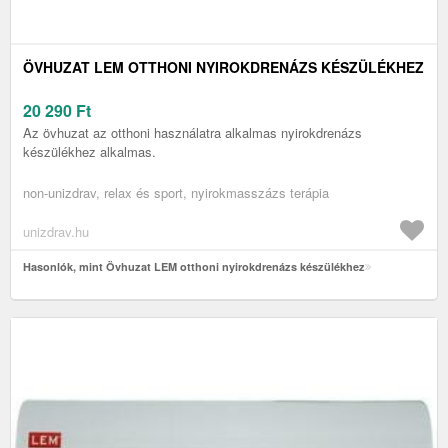
ÖVHUZAT LEM OTTHONI NYIROKDRENÁZS KÉSZÜLÉKHEZ
20 290
Ft
Az övhuzat az otthoni használatra alkalmas nyirokdrenázs
készülékhez alkalmas.
non-unizdrav, relax és sport, nyirokmasszázs terápia
unizdrav.hu
Hasonlók, mint Övhuzat LEM otthoni nyirokdrenázs készülékhez