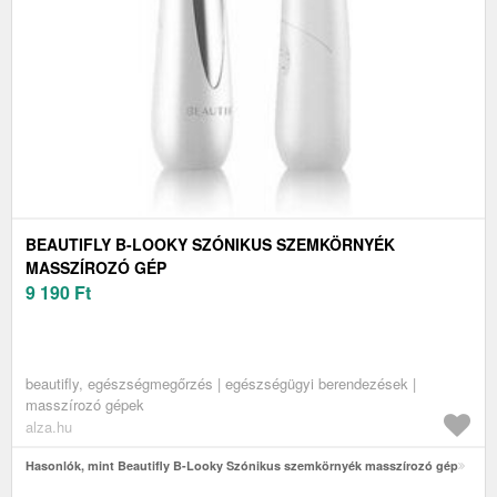
BEAUTIFLY B-LOOKY SZÓNIKUS SZEMKÖRNYÉK
MASSZÍROZÓ GÉP
9 190
Ft
beautifly, egészségmegőrzés | egészségügyi berendezések |
masszírozó gépek
alza.hu
Hasonlók, mint Beautifly B-Looky Szónikus szemkörnyék masszírozó gép