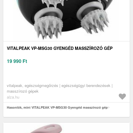
VITALPEAK VP-MSG30 GYENGÉD MASSZÍROZÓ GÉP
19 990
Ft
vitalpeak, egészségmegőrzés | egészségügyi berendezések |
masszírozó gépek
alza.hu
Hasonlók, mint VITALPEAK VP-MSG30 Gyengéd masszírozó gép