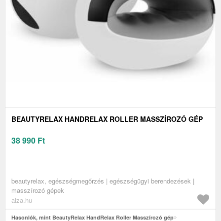
BEAUTYRELAX HANDRELAX ROLLER MASSZÍROZÓ GÉP
38 990
Ft
beautyrelax, egészségmegőrzés | egészségügyi berendezések |
masszírozó gépek
alza.hu
Hasonlók, mint BeautyRelax HandRelax Roller Masszírozó gép