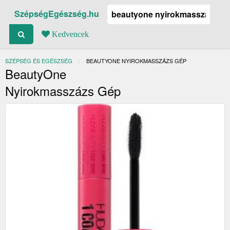
SzépségEgészség.hu
Kedvencek
SZÉPSÉG ÉS EGÉSZSÉG
JELENLEGI:
BEAUTYONE NYIROKMASSZÁZS GÉP
BeautyOne
Nyirokmasszázs Gép