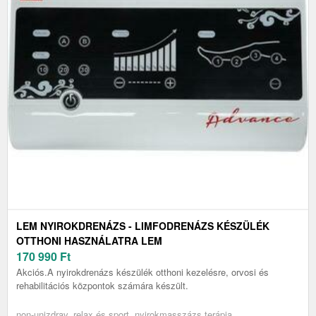
LEM NYIROKDRENÁZS - LIMFODRENÁZS KÉSZÜLÉK
OTTHONI HASZNÁLATRA LEM
170 990
Ft
Akciós.A nyirokdrenázs készülék otthoni kezelésre, orvosi és
rehabilitációs központok számára készült.
non-unizdrav, relax és sport, nyirokmasszázs terápia