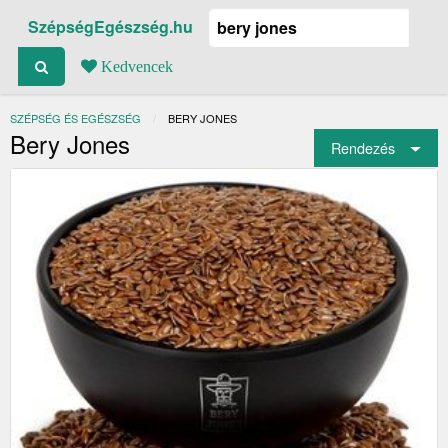
SzépségEgészség.hu
Kedvencek
SZÉPSÉG ÉS EGÉSZSÉG
JELENLEGI:
BERY JONES
Bery Jones
Rendezés