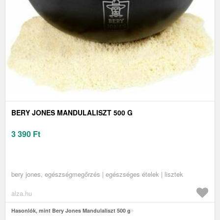
BERY JONES MANDULALISZT 500 G
3 390
Ft
bery jones, egészségmegőrzés | egészséges ételek | lisztek
alza.hu
Hasonlók, mint Bery Jones Mandulaliszt 500 g