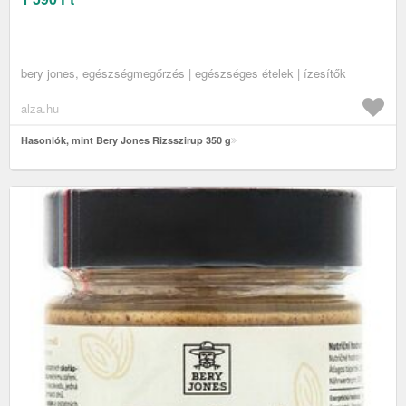
bery jones, egészségmegőrzés | egészséges ételek | ízesítők
alza.hu
Hasonlók, mint Bery Jones Rizsszirup 350 g