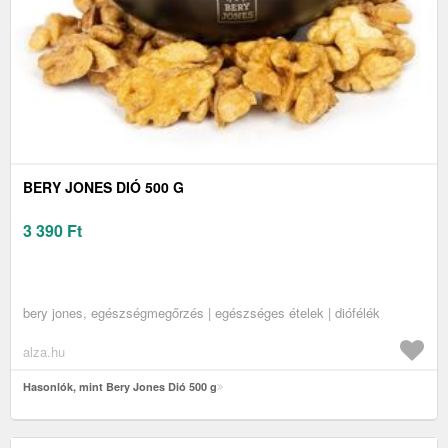
BERY JONES DIÓ 500 G
3 390
Ft
bery jones, egészségmegőrzés | egészséges ételek | diófélék
alza.hu
Hasonlók, mint Bery Jones Dió 500 g