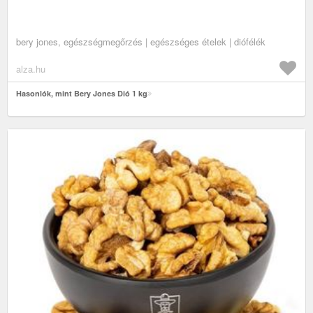
bery jones, egészségmegőrzés | egészséges ételek | diófélék
alza.hu
Hasonlók, mint Bery Jones Dió 1 kg