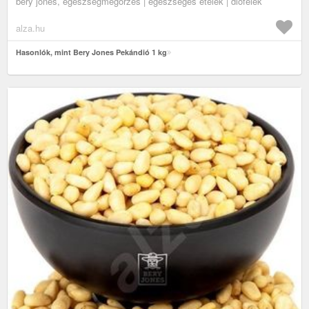
bery jones, egészségmegőrzés | egészséges ételek | diófélék
alza.hu
Hasonlók, mint Bery Jones Pekándió 1 kg