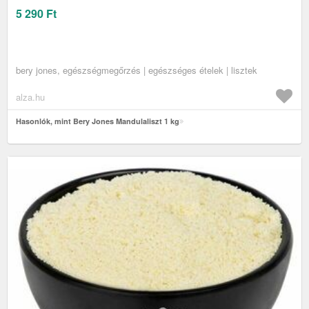
5 290
Ft
bery jones, egészségmegőrzés | egészséges ételek | lisztek
alza.hu
Hasonlók, mint Bery Jones Mandulaliszt 1 kg