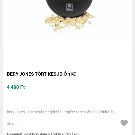
BERY JONES TÖRT KESUDIÓ 1KG
4 490
Ft
bery jones, egészségmegőrzés | egészséges ételek | diófélék
alza.hu
Hasonlók, mint Bery Jones Tört kesudió 1kg