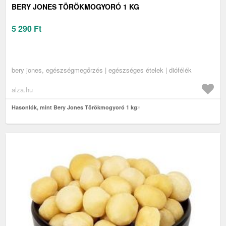
BERY JONES TÖRÖKMOGYORÓ 1 KG
5 290
Ft
bery jones, egészségmegőrzés | egészséges ételek | diófélék
alza.hu
Hasonlók, mint Bery Jones Törökmogyoró 1 kg