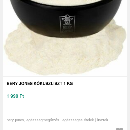
BERY JONES KÓKUSZLISZT 1 KG
1 990
Ft
bery jones, egészségmegőrzés | egészséges ételek | lisztek