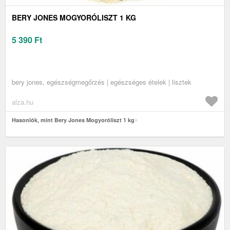
BERY JONES MOGYORÓLISZT 1 KG
5 390
Ft
bery jones, egészségmegőrzés | egészséges ételek | lisztek
alza.hu
Hasonlók, mint Bery Jones Mogyoróliszt 1 kg