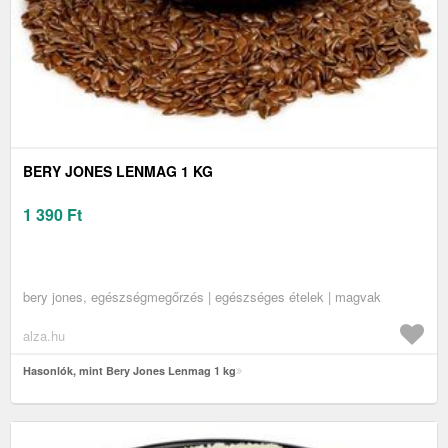
BERY JONES LENMAG 1 KG
1 390
Ft
bery jones, egészségmegőrzés | egészséges ételek | magvak
alza.hu
Hasonlók, mint Bery Jones Lenmag 1 kg