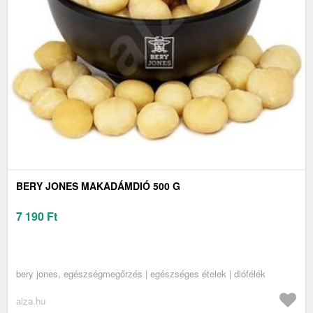
BERY JONES MAKADÁMDIÓ 500 G
7 190
Ft
bery jones, egészségmegőrzés | egészséges ételek | diófélék
alza.hu