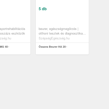
5 db
 sportrehabilitációs
beurer, egészségmegőrzés |
asszázs eszközök
otthoni tesztek és diagnosztika |
gyógyászati kellékek |
zség.hu
SzépségEgészség.hu
hallókészülék
 MG 40
Összes Beurer HA 20