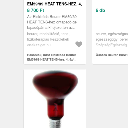
EM59/89 HEAT TENS-HEZ, 4,
5X4, 5CM, 8DB
8 700
Ft
6 db
Az Elektróda Beurer EM59/89
HEAT TENS-hez öntapadó gél
tapadópárna kifejezetten az
EM59 és EM89 készülékekhez
beurer, rehabilitáció, tens,
beurer, egészségme
készült, hogy Ön mindig a lehető
fizikoterápiás készülékek
egészségügyi bere
legk...
fényterápia | infral
erteksziget.hu
SzépségEgészség.
izzók
Hasonlók, mint Elektróda Beurer
Összes Beurer 100W
EM59/89 HEAT TENS-hez, 4, 5x4,
5cm, 8db