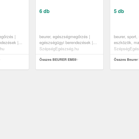
6 db
5 db
gőrzés |
beurer, egészségmegőrzés |
beurer, sport,
ndezések |
egészségügyi berendezések |
eszközök, m
ámpák | infra
masszírozó gépek
hu
SzépségEgészség.hu
SzépségEgés
Összes BEURER EM59
Összes Beurer