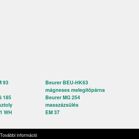
 93
Beurer BEU-HK63
mágneses melegítőpárna
 185
Beurer MG 254
ztoly
masszázsülés
01 WH
EM 37
kie kezelési szabályzat
Trend
További információ