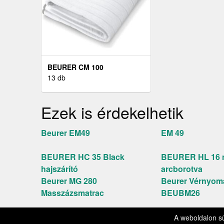
BEURER CM 100
13 db
Ezek is érdekelhetik
Beurer EM49
EM 49
BEURER HC 35 Black
BEURER HL 16 
hajszárító
arcborotva
Beurer MG 280
Beurer Vérnyo
Masszázsmatrac
BEUBM26
Kapcsolat
Impre
© 2026 SzépségEgészség.hu
A weboldalon s