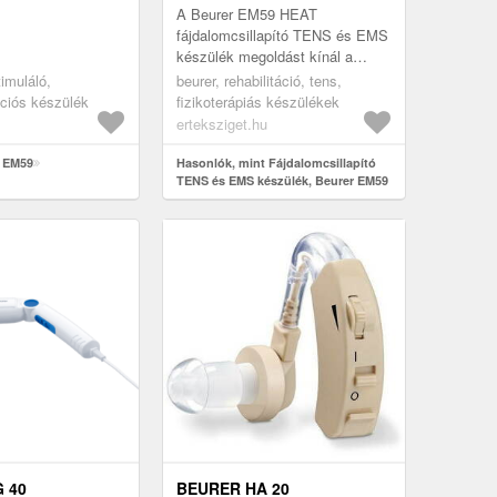
A Beurer EM59 HEAT
fájdalomcsillapító TENS és EMS
készülék megoldást kínál a
mindennapokban jelentkező
imuláló,
beurer, rehabilitáció, tens,
fájdalmak hatékony és
ációs készülék
fizikoterápiás készülékek
kényelmes csillapításá...
erteksziget.hu
t EM59
Hasonlók, mint Fájdalomcsillapító
TENS és EMS készülék, Beurer EM59
HEAT
 40
BEURER HA 20