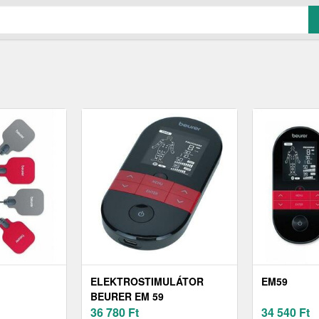
ELEKTROSTIMULÁTOR
EM59
BEURER EM 59
36 780
Ft
34 540
Ft