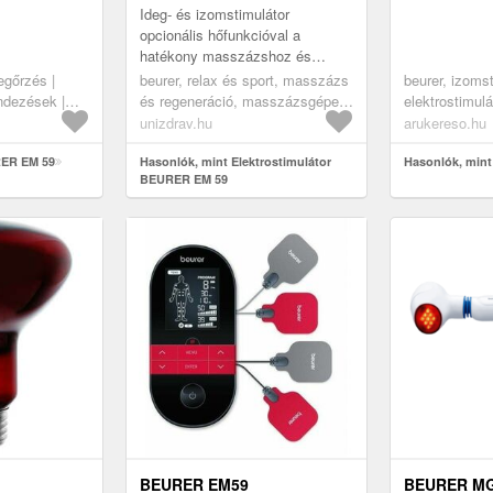
Ideg- és izomstimulátor
opcionális hőfunkcióval a
hatékony masszázshoz és
fájdalomcsillapításhoz.
gőrzés |
beurer, relax és sport, masszázs
beurer, izomst
ndezések |
és regeneráció, masszázsgépek
elektrostimul
és eszközök
unizdrav.hu
arukereso.hu
RER EM 59
Hasonlók, mint Elektrostimulátor
Hasonlók, min
BEURER EM 59
BEURER EM59
BEURER MG