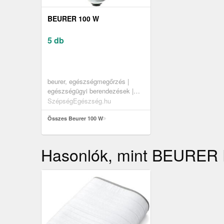
BEURER 100 W
5 db
beurer, egészségmegőrzés |
egészségügyi berendezések |
fényterápia | infralámpák | infra
SzépségEgészség.hu
izzók
Összes Beurer 100 W
Hasonlók, mint BEURER