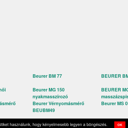
Beurer BM 77
BEURER BM
női
Beurer MG 150
BEURER MG
nyakmasszírozó
masszázspis
másmérő
Beurer Vérnyomásmérő
Beurer MS 
BEUBM49
sszum
Felhasználási feltételek
Adatkezelési tájékoztató
Coo
ütiket használunk, hogy kényelmesebb legyen a böngészés.
OK