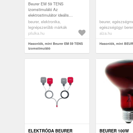
Beurer EM 59 TENS
izomstimuláló Az
elektrostimulátor ideális
fájdalomcsillapításra vagy
beurer, elektronika,
beurer, egészségme
izomstimulációra. Garantáltan
legnépszerűbb márkák
egészségügyi bere
megkönnyebbülést és
masszírozó gépek
pilulka.hu
alza.hu
regenerál...
Hasonlók, mint Beurer EM 59 TENS
Hasonlók, mint BEU
izomstimuláló
ELEKTRÓDA BEURER
BEURER 100W