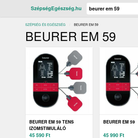
SzépségEgészség.hu
SZÉPSÉG ÉS EGÉSZSÉG
JELENLEGI:
BEURER EM 59
BEURER EM 59
BEURER EM 59 TENS
BEURER EM 59
IZOMSTIMULÁLÓ
45 590
Ft
45 990
Ft