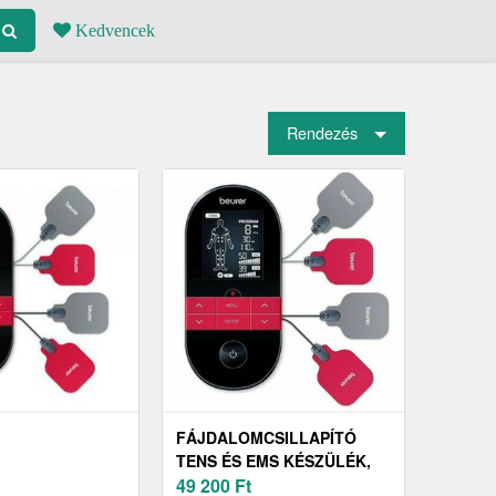
Kedvencek
Rendezés
FÁJDALOMCSILLAPÍTÓ
TENS ÉS EMS KÉSZÜLÉK,
BEURER EM59 HEAT
49 200
Ft