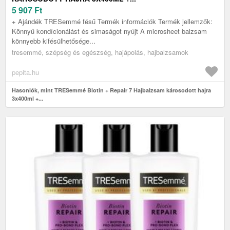
5 907
Ft
+ Ajándék TRESemmé fésű Termék információk Termék jellemzők:
Könnyű kondícionálást és simaságot nyújt A microsheet balzsam
könnyebb kifésülhetősége...
tresemmé, szépség és egészség, hajápolás, hajbalzsamok
pepita.hu
Hasonlók, mint TRESemmé Biotin + Repair 7 Hajbalzsam károsodott hajra
3x400ml +...