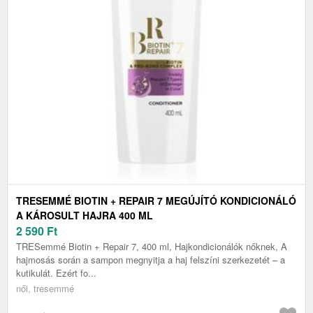
TRESEMMÉ BIOTIN + REPAIR 7 MEGÚJÍTÓ KONDICIONÁLÓ
A KÁROSULT HAJRA 400 ML
2 590
Ft
TRESemmé Biotin + Repair 7, 400 ml, Hajkondicionálók nőknek, A
hajmosás során a sampon megnyitja a haj felszíni szerkezetét – a
kutikulát. Ezért fo...
női, tresemmé