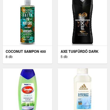
COCONUT SAMPON 400
AXE TUSFÜRDŐ DARK
ML
8 db
TEMPTATION 400ML
5 db