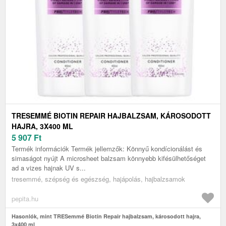
TRESEMMÉ BIOTIN REPAIR HAJBALZSAM, KÁROSODOTT
HAJRA, 3X400 ML
5 907
Ft
Termék információk Termék jellemzők: Könnyű kondícionálást és
simaságot nyújt A microsheet balzsam könnyebb kifésülhetőséget
ad a vizes hajnak UV s...
tresemmé, szépség és egészség, hajápolás, hajbalzsamok
pepita.hu
Hasonlók, mint TRESemmé Biotin Repair hajbalzsam, károsodott hajra,
3x400 ml