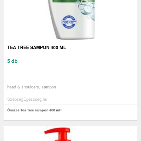
TEA TREE SAMPON 400 ML
5 db
head & shoulders, sampon
SzépségEgészség.hu
Összes Tea Tree sampon 400 ml