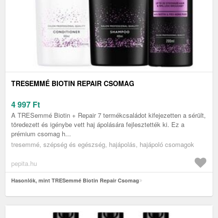
TRESEMMÉ BIOTIN REPAIR CSOMAG
4 997
Ft
A TRESemmé Biotin + Repair 7 termékcsaládot kifejezetten a sérült,
töredezett és igénybe vett haj ápolására fejlesztették ki. Ez a
prémium csomag h...
tresemmé, szépség és egészség, hajápolás, hajápoló csomagok
pepita.hu
Hasonlók, mint TRESemmé Biotin Repair Csomag