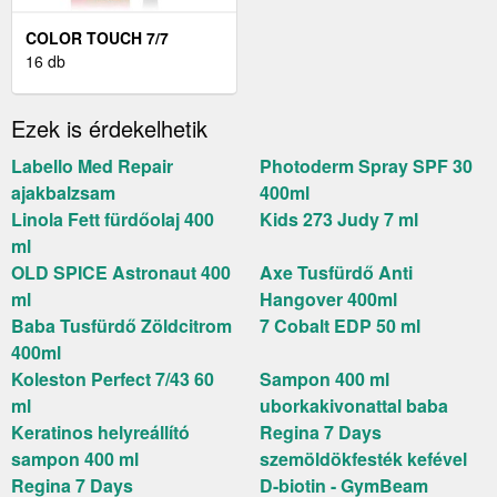
COLOR TOUCH 7/7
16 db
Ezek is érdekelhetik
Labello Med Repair
Photoderm Spray SPF 30
ajakbalzsam
400ml
Linola Fett fürdőolaj 400
Kids 273 Judy 7 ml
ml
OLD SPICE Astronaut 400
Axe Tusfürdő Anti
ml
Hangover 400ml
Baba Tusfürdő Zöldcitrom
7 Cobalt EDP 50 ml
400ml
Koleston Perfect 7/43 60
Sampon 400 ml
ml
uborkakivonattal baba
Keratinos helyreállító
Regina 7 Days
sampon 400 ml
szemöldökfesték kefével
Regina 7 Days
D-biotin - GymBeam