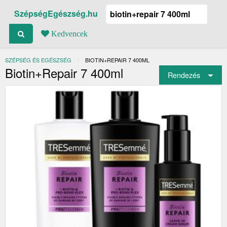
SzépségEgészség.hu
Kedvencek
SZÉPSÉG ÉS EGÉSZSÉG
JELENLEGI:
BIOTIN+REPAIR 7 400ML
Biotin+Repair 7 400ml
Rendezés