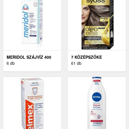
MERIDOL SZÁJVÍZ 400
7 KÖZÉPSZŐKE
ML
6 db
61 db