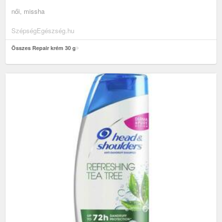
női, missha
SzépségEgészség.hu
Összes Repair krém 30 g