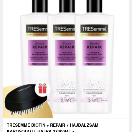
TRESEMMÉ BIOTIN + REPAIR 7 HAJBALZSAM
KÁROSODOTT HAJRA 3X400ML +...