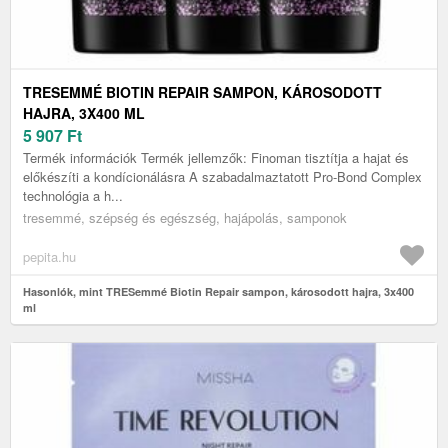
TRESEMMÉ BIOTIN REPAIR SAMPON, KÁROSODOTT
HAJRA, 3X400 ML
5 907
Ft
Termék információk Termék jellemzők: Finoman tisztítja a hajat és
előkészíti a kondícionálásra A szabadalmaztatott Pro-Bond Complex
technológia a h...
tresemmé, szépség és egészség, hajápolás, samponok
pepita.hu
Hasonlók, mint TRESemmé Biotin Repair sampon, károsodott hajra, 3x400
ml