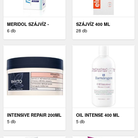
MERIDOL SZÁJVÍZ -
SZÁJVÍZ 400 ML
400ML
6 db
28 db
INTENSIVE REPAIR 200ML
OIL INTENSE 400 ML
5 db
5 db