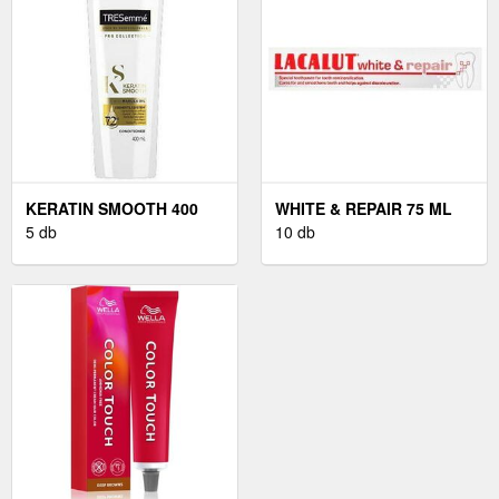
KERATIN SMOOTH 400
WHITE & REPAIR 75 ML
ML
5 db
10 db