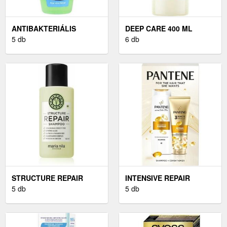
ANTIBAKTERIÁLIS
DEEP CARE 400 ML
TUSFÜRDŐ 400 ML
5 db
6 db
STRUCTURE REPAIR
INTENSIVE REPAIR
SAMPON 100 ML
5 db
SAMPON 400 ML
5 db