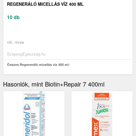
REGENERÁLÓ MICELLÁS VÍZ 400 ML
10 db
női, nivea
SzépségEgészség.hu
Összes Regeneráló micellás víz 400 ml
Hasonlók, mint Biotin+Repair 7 400ml