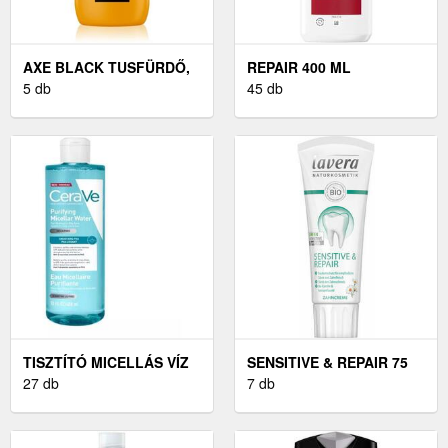
AXE BLACK TUSFÜRDŐ,
REPAIR 400 ML
400 ML
5 db
45 db
TISZTÍTÓ MICELLÁS VÍZ
SENSITIVE & REPAIR 75
400 ML
27 db
ML
7 db