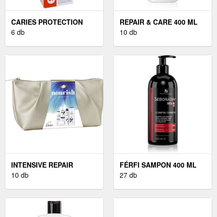
CARIES PROTECTION
REPAIR & CARE 400 ML
SZÁJVÍZ 400 ML
6 db
10 db
INTENSIVE REPAIR
FÉRFI SAMPON 400 ML
SAMPON 250 ML
10 db
27 db