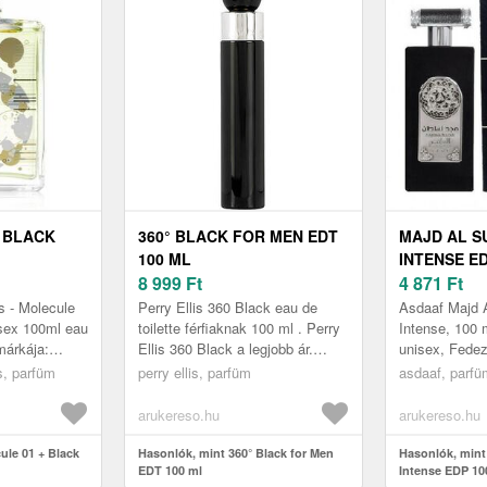
 BLACK
360° BLACK FOR MEN EDT
MAJD AL S
100 ML
INTENSE ED
8 999
Ft
4 871
Ft
s - Molecule
Perry Ellis 360 Black eau de
Asdaaf Majd A
sex 100ml eau
toilette férfiaknak 100 ml . Perry
Intense, 100 
márkája:
Ellis 360 Black a legjobb ár.
unisex, Fedezz
es Termék
Perry Ellis.
melyet nem le
s, parfüm
perry ellis, parfüm
asdaaf, parfü
Illatcso...
és ugyanakkor
arukereso.hu
arukereso.hu
ule 01 + Black
Hasonlók, mint 360° Black for Men
Hasonlók, mint
EDT 100 ml
Intense EDP 10