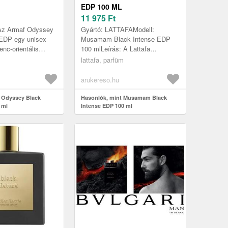
EDP 100 ML
11 975
Ft
Az Armaf Odyssey
Gyártó: LATTAFAModell:
 EDP egy unisex
Musamam Black Intense EDP
enc-orientális
100 mlLeírás: A Lattafa
z arab Armaf márka
Musamam Black Intense egy
lattafa, parfüm
kciójából. Ez az ...
modern, fűszeres–fás
kompozíció, amely a levendu...
arukereso.hu
 Odyssey Black
Hasonlók, mint Musamam Black
 ml
Intense EDP 100 ml