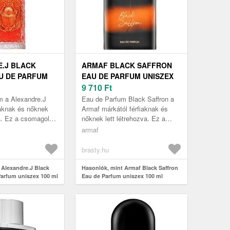
.J BLACK
ARMAF BLACK SAFFRON
U DE PARFUM
EAU DE PARFUM UNISZEX
0 ML
100 ML
9 710
Ft
m a Alexandre.J
Eau de Parfum Black Saffron a
iaknak és nőknek
Armaf márkától férfiaknak és
va. Ez a csomagolás
nőknek lett létrehozva. Ez a
asztott illatot
csomagolás az Ön által
armaf
100 ml .
választott illatot tartalmazza, 100
...
brasty.hu
 Alexandre.J Black
Hasonlók, mint Armaf Black Saffron
Parfum uniszex 100 ml
Eau de Parfum uniszex 100 ml