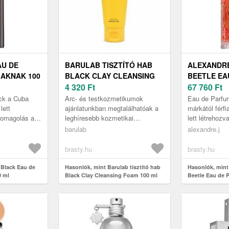
AU DE
BARULAB TISZTÍTÓ HAB
ALEXANDRE
IAKNAK 100
BLACK CLAY CLEANSING
BEETLE EA
FOAM 100 ML
4 320
Ft
UNISZEX 10
67 760
Ft
ack a Cuba
Arc- és testkozmetikumok
Eau de Parfu
lett
ajánlatunkban megtalálhatóak a
márkától férf
somagolás az
leghíresebb kozmetikai
lett létrehoz
llatot
márkanevek Ez a/az Barulab
az Ön által vál
barulab
alexandre.j
 .
termék is tisztító gélek, habok
tartalmazza, 
kategóriá...
brasty.hu
brasty.hu
 Black Eau de
Hasonlók, mint Barulab tisztító hab
Hasonlók, mint
0 ml
Black Clay Cleansing Foam 100 ml
Beetle Eau de 