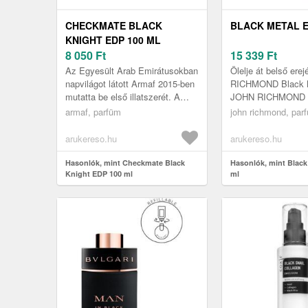
CHECKMATE BLACK
BLACK METAL E
KNIGHT EDP 100 ML
8 050
Ft
15 339
Ft
Az Egyesült Arab Emirátusokban
Ölelje át belső ere
napvilágot látott Armaf 2015-ben
RICHMOND Black M
mutatta be első illatszerét. A
JOHN RICHMOND B
márka szorgalmáról tanúskodik
egy Eau de Parfum
armaf, parfüm
john richmond, par
az a tény is, hogy jel...
bátor és magabizt
készítet...
arukereso.hu
arukereso.hu
Hasonlók, mint Checkmate Black
Hasonlók, mint Black
Knight EDP 100 ml
ml