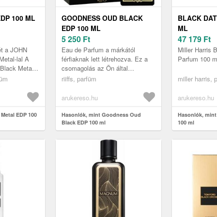
DP 100 ML
GOODNESS OUD BLACK
BLACK DAT
EDP 100 ML
ML
5 250
Ft
47 179
Ft
jét a JOHN
Eau de Parfum a márkától
Miller Harris
etal-lal A
férfiaknak lett létrehozva. Ez a
Parfum 100 m
lack Metal
csomagolás az Ön által
, amelyet a
választott illatot tartalmazza, 100
füm
riiffs, parfüm
miller harris,
os nőknek
ml .
arukereso.hu
arukereso.hu
 Metal EDP 100
Hasonlók, mint Goodness Oud
Hasonlók, mint
Black EDP 100 ml
100 ml