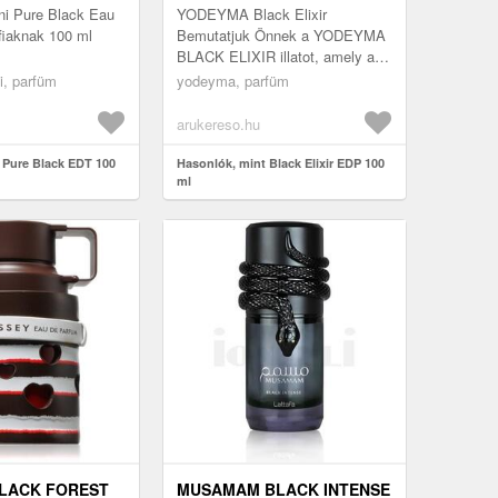
ni Pure Black Eau
YODEYMA Black Elixir
rfiaknak 100 ml
Bemutatjuk Önnek a YODEYMA
BLACK ELIXIR illatot, amely a
titokzatosság és az erő
i, parfüm
yodeyma, parfüm
egyesülése. Ez az illat olyan,
mint egy sötét...
arukereso.hu
 Pure Black EDT 100
Hasonlók, mint Black Elixir EDP 100
ml
LACK FOREST
MUSAMAM BLACK INTENSE