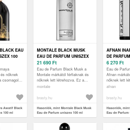
 BLACK EAU
MONTALE BLACK MUSK
AFNAN INA
SZEX 100
EAU DE PARFUM UNISZEX
DE PARFUM
100 ML
21 690
Ft
ML
6 270
Ft
imaya
Eau de Parfum Black Musk a
Eau de Parfum
k és nőknek
Montale márkától férfiaknak és
Afnan márkátó
z a csomagolás
nőknek lett létrehozva. Ez a
nőknek lett l
t illatot
csomagolás az Ön által
csomagolás az
montale
afnan
 .
választott illatot tartalmazza, 100
választott ill
ml .
ml .
brasty.hu
brasty.hu
a Awatif Black
Hasonlók, mint Montale Black Musk
Hasonlók, mint
x 100 ml
Eau de Parfum uniszex 100 ml
Eau de Parfum 