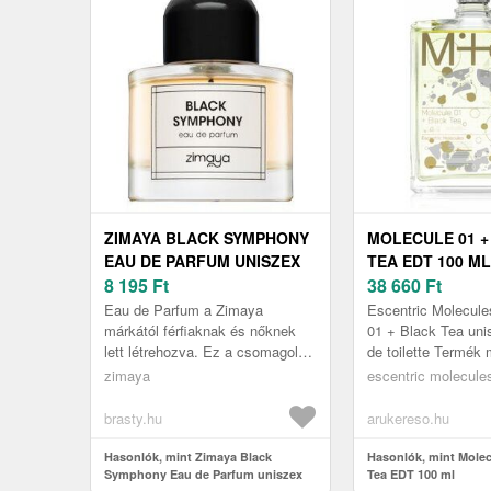
ZIMAYA BLACK SYMPHONY
MOLECULE 01 +
EAU DE PARFUM UNISZEX
TEA EDT 100 ML
100 ML
8 195
Ft
38 660
Ft
Eau de Parfum a Zimaya
Escentric Molecule
márkától férfiaknak és nőknek
01 + Black Tea uni
lett létrehozva. Ez a csomagolás
de toilette Termék 
az Ön által választott illatot
Escentric Molecul
zimaya
escentric molecule
tartalmazza, 100 ml .
gyártója: nincs adat 
brasty.hu
arukereso.hu
Hasonlók, mint Zimaya Black
Hasonlók, mint Molec
Symphony Eau de Parfum uniszex
Tea EDT 100 ml