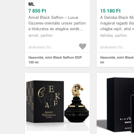
ML
7 850
Ft
15 180
Ft
Armaf Black Saffron – Luxus
A Delroba Black M
fűszeres-orientális unisex parfüm
magával ragadó illa
a titokzatos és elegáns esték
világba repít, ahol
védjegyekéntLépj be a folyékony
párosul a szeretett
armaf, parfüm
delroba, parfüm
luxus és a csábítás bir...
összetartozás érzés
arukereso.hu
arukereso.hu
Hasonlók, mint Black Saffron EDP
Hasonlók, mint Blac
100 ml
ml