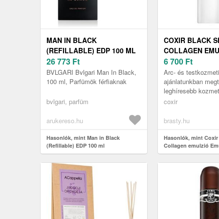
MAN IN BLACK
COXIR BLACK S
(REFILLABLE) EDP 100 ML
COLLAGEN EMU
26 773
Ft
EMULSION 100 
6 700
Ft
BVLGARI Bvlgari Man In Black,
Arc- és testkozme
100 ml, Parfümök férfiaknak
ajánlatunkban megt
leghíresebb kozmet
márkanevek Ez a/a
bvlgari, parfüm
coxir
termék is tisztítitó
kategóriáb...
arukereso.hu
brasty.hu
Hasonlók, mint Man in Black
Hasonlók, mint Coxir 
(Refillable) EDP 100 ml
Collagen emulzió Em