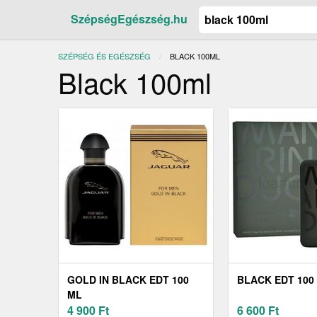
SzépségEgészség.hu
SZÉPSÉG ÉS EGÉSZSÉG
JELENLEGI:
BLACK 100ML
Black 100ml
GOLD IN BLACK EDT 100
BLACK EDT 100
ML
4 900
Ft
6 600
Ft