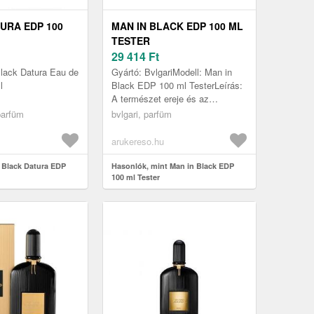
URA EDP 100
MAN IN BLACK EDP 100 ML
TESTER
29 414
Ft
 Black Datura Eau de
Gyártó: BvlgariModell: Man in
l
Black EDP 100 ml TesterLeírás:
A természet ereje és az
érzékiség rejtőzik a Bvlgari Man
 parfüm
bvlgari, parfüm
In Black a férfi illatban. A ...
arukereso.hu
 Black Datura EDP
Hasonlók, mint Man in Black EDP
100 ml Tester