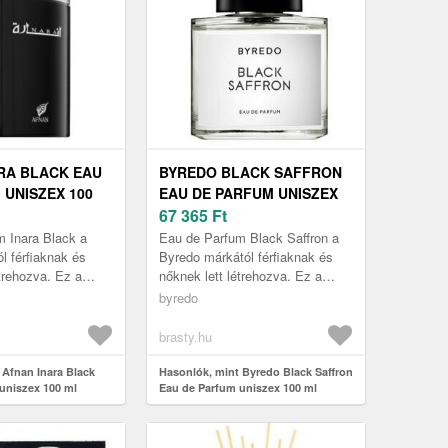
RA BLACK EAU
BYREDO BLACK SAFFRON
 UNISZEX 100
EAU DE PARFUM UNISZEX
100 ML
67 365
Ft
 Inara Black a
Eau de Parfum Black Saffron a
l férfiaknak és
Byredo márkától férfiaknak és
étrehozva. Ez a
nőknek lett létrehozva. Ez a
 Ön által
csomagolás az Ön által
byredo
atot tartalmazza, 100
választott illatot tartalmazza,
100...
brasty.hu
 Afnan Inara Black
Hasonlók, mint Byredo Black Saffron
uniszex 100 ml
Eau de Parfum uniszex 100 ml