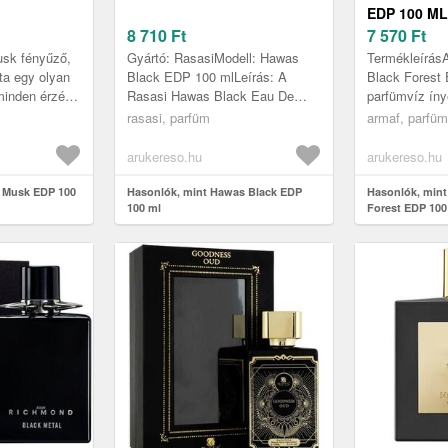
EDP 100 ML
8 710
Ft
7 570
Ft
usk fényűző,
Gyártó: RasasiModell: Hawas
Termékleírás
ta egy olyan
Black EDP 100 mlLeírás: A
Black Forest
 minden érzék
Rasasi Hawas Black Eau De
parfümvíz íny
el és az
Parfum egy lenyűgöző illat,
karakterrel a
rasasi, parfüm
armaf, parfüm
ével....
amely a kifinomultság és a
Odyssey kolle
vonzalom ess...
arukereso.hu
arukereso.hu
k Musk EDP 100
Hasonlók, mint Hawas Black EDP
Hasonlók, mint
100 ml
Forest EDP 100