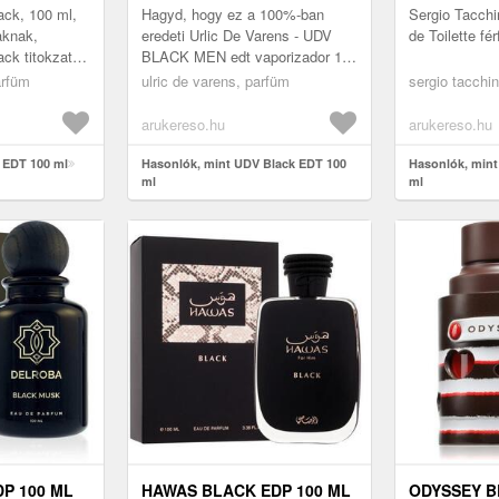
ck, 100 ml,
Hagyd, hogy ez a 100%-ban
Sergio Tacchi
iaknak,
eredeti Urlic De Varens - UDV
de Toilette fé
ck titokzatos
BLACK MEN edt vaporizador 100
data az
ml meglepjen téged, és határozd
arfüm
ulric de varens, parfüm
sergio tacchin
 és a
meg egyéniségedet azzal,
hogy...
arukereso.hu
arukereso.hu
 EDT 100 ml
Hasonlók, mint UDV Black EDT 100
Hasonlók, mint
ml
ml
P 100 ML
HAWAS BLACK EDP 100 ML
ODYSSEY B