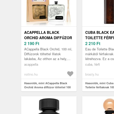
ACAPPELLA BLACK
CUBA BLACK E
ORCHID AROMA DIFFÚZOR
TOILETTE FÉRF
TÖLTETTEL 100 ML
2 190
Ft
ML
2 210
Ft
ACappella Black Orchid, 100 ml,
Eau de Toilette Bl
Diffúzorok töltettel Illatok
márkától férfiaknak 
lakásba, Az otthon az a hely,
létrehozva. Ez a c
ahol időnk nagy részét töltjük,
Ön által választott i
acappella
cuba, férfi
ezért kellemes és harmon...
tartalmazza, 100 ml
notino.hu
brasty.hu
Hasonlók, mint ACappella Black
Hasonlók, mint Cuba
Orchid Aroma diffúzor töltettel 100
Toilette férfiaknak 10
ml