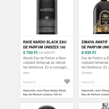
RAVE NARDO BLACK EAU
ZIMAYA AWATIF
DE PARFUM UNISZEX 100
DE PARFUM UNI
ML
5 700
Ft
10 400 Ft
ML
8 935
Ft
Akciós.Eau de Parfum a Rave
Eau de Parfum a Z
márkától férfiaknak és nőknek
márkától férfiakna
lett létrehozva. Ez a csomagolás
lett létrehozva. E
az Ön által választott illatot
az Ön által választot
rave
zimaya
tartalmazza, 100 ml .
tartalmazza, 100 ml
brasty.hu
brasty.hu
Hasonlók, mint Rave Nardo Black
Hasonlók, mint Zimay
Eau de Parfum uniszex 100 ml
Eau de Parfum unisze