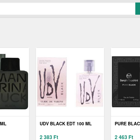
 ML
UDV BLACK EDT 100 ML
PURE BLAC
2 383
Ft
2 463
Ft