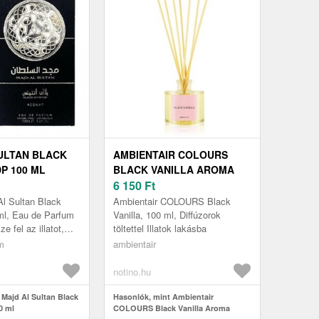
ULTAN BLACK
AMBIENTAIR COLOURS
P 100 ML
BLACK VANILLA AROMA
DIFFÚZOR TÖLTETTEL 100
6 150
Ft
ML
l Sultan Black
Ambientair COLOURS Black
ml, Eau de Parfum
Vanilla, 100 ml, Diffúzorok
e fel az illatot,
töltettel Illatok lakásba
het beskatulyázni
m
ambientair
 mesteri fok...
notino.hu
 Majd Al Sultan Black
Hasonlók, mint Ambientair
0 ml
COLOURS Black Vanilla Aroma