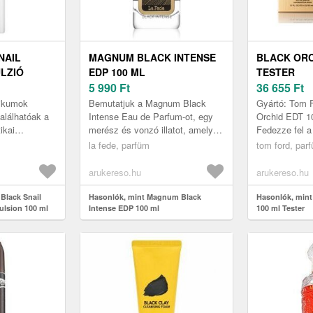
NAIL
MAGNUM BLACK INTENSE
BLACK ORC
LZIÓ
EDP 100 ML
TESTER
ML
5 990
Ft
36 655
Ft
tikumok
Bemutatjuk a Magnum Black
Gyártó: Tom 
alálhatóak a
Intense Eau de Parfum-ot, egy
Orchid EDT 10
ikai
merész és vonzó illatot, amelyet
Fedezze fel 
z Coxir
a magabiztos férfiak számára
Orchid luxus é
la fede, parfüm
tom ford, par
 arc emulzió
terveztek. Ez az intenzív ill...
Ez a kivételes
arukereso.hu
arukereso.hu
Black Snail
Hasonlók, mint Magnum Black
Hasonlók, mint
ulsion 100 ml
Intense EDP 100 ml
100 ml Tester