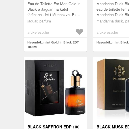
Eau de Toilette For Men Gold in
Mandarina Duck Bla
Black a Jaguar márkától
eau de toilette férf
férfiaknak let t létrehozva. Ez a
Mandarina Duck Bla
csomagolás az Ön által
Eau de Parfum fela
jaguar, parfüm
mandarina duck, p
választott illatot tartalmazza,
izgalom, a bujaság
10...
provoká...
arukereso.hu
arukereso.hu
Hasonlók, mint Gold in Black EDT
Hasonlók, mint Black
100 ml
BLACK SAFFRON EDP 100
BLACK MUSK ED