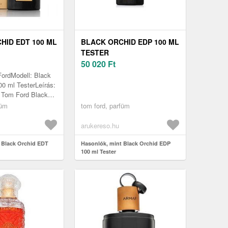
HID EDT 100 ML
BLACK ORCHID EDP 100 ML
TESTER
50 020
Ft
FordModell: Black
0 ml TesterLeírás:
a Tom Ford Black
s titokzatos illatát.
füm
tom ford, parfüm
 parfü...
arukereso.hu
 Black Orchid EDT
Hasonlók, mint Black Orchid EDP
100 ml Tester