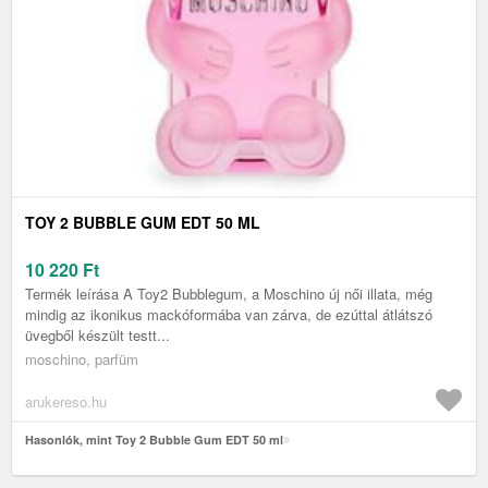
TOY 2 BUBBLE GUM EDT 50 ML
10 220
Ft
Termék leírása A Toy2 Bubblegum, a Moschino új női illata, még
mindig az ikonikus mackóformába van zárva, de ezúttal átlátszó
üvegből készült testt...
moschino, parfüm
arukereso.hu
Hasonlók, mint Toy 2 Bubble Gum EDT 50 ml