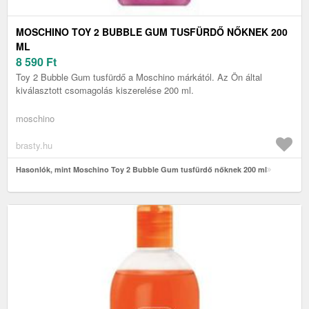
MOSCHINO TOY 2 BUBBLE GUM TUSFÜRDŐ NŐKNEK 200
ML
8 590
Ft
Toy 2 Bubble Gum tusfürdő a Moschino márkától. Az Ön által
kiválasztott csomagolás kiszerelése 200 ml.
moschino
brasty.hu
Hasonlók, mint Moschino Toy 2 Bubble Gum tusfürdő nőknek 200 ml