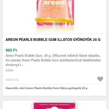
AREON PEARLS BUBBLE GUM ILLATOS GYÖNGYÖK 25 G
960
Ft
Areon Pearls Bubble Gum, 25 g, Diffúzorok töltettel Illatok lakásba,
Az utazást Areon Pearls Bubble Gum autóillatosítóval felejthetetlen
élménnyé t...
areon
notino.hu
Hasonlók, mint Areon Pearls Bubble Gum illatos gyöngyök 25 g