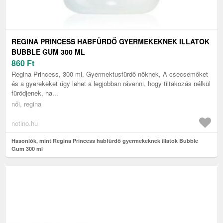
REGINA PRINCESS HABFÜRDŐ GYERMEKEKNEK ILLATOK
BUBBLE GUM 300 ML
860
Ft
Regina Princess, 300 ml, Gyermektusfürdő nőknek, A csecsemőket
és a gyerekeket úgy lehet a legjobban rávenni, hogy tiltakozás nélkül
fürödjenek, ha...
női, regina
notino.hu
Hasonlók, mint Regina Princess habfürdő gyermekeknek illatok Bubble
Gum 300 ml