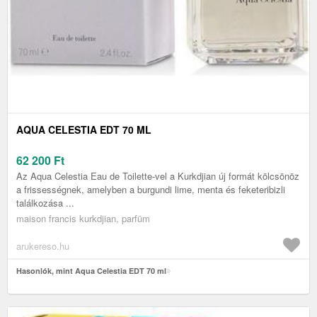
AQUA CELESTIA EDT 70 ML
62 200
Ft
Az Aqua Celestia Eau de Toilette-vel a Kurkdjian új formát kölcsönöz
a frissességnek, amelyben a burgundi lime, menta és feketeribizli
találkozása ...
maison francis kurkdjian, parfüm
arukereso.hu
Hasonlók, mint Aqua Celestia EDT 70 ml