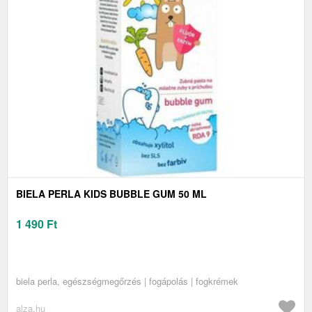
BIELA PERLA KIDS BUBBLE GUM 50 ML
1 490
Ft
biela perla, egészségmegőrzés | fogápolás | fogkrémek
alza.hu