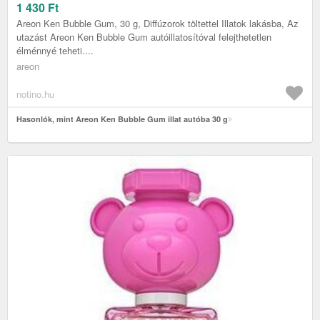
1 430
Ft
Areon Ken Bubble Gum, 30 g, Diffúzorok töltettel Illatok lakásba, Az
utazást Areon Ken Bubble Gum autóillatosítóval felejthetetlen
élménnyé teheti....
areon
notino.hu
Hasonlók, mint Areon Ken Bubble Gum illat autóba 30 g