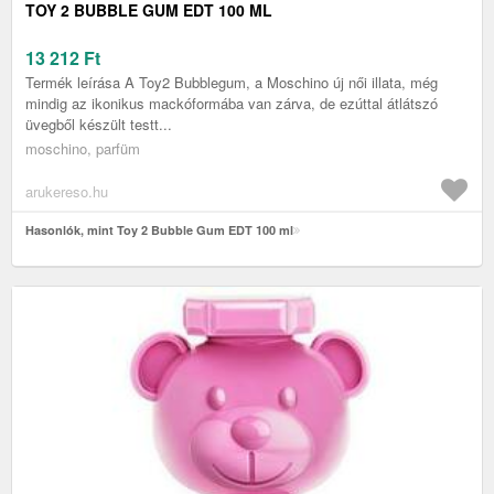
TOY 2 BUBBLE GUM EDT 100 ML
13 212
Ft
Termék leírása A Toy2 Bubblegum, a Moschino új női illata, még
mindig az ikonikus mackóformába van zárva, de ezúttal átlátszó
üvegből készült testt...
moschino, parfüm
arukereso.hu
Hasonlók, mint Toy 2 Bubble Gum EDT 100 ml