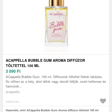
ACAPPELLA BUBBLE GUM AROMA DIFFÚZOR
TÖLTETTEL 100 ML
3 090
Ft
ACappella Bubble Gum, 100 ml, Diffúzorok töltettel Illatok lakásba,
Az otthon az a hely, ahol időnk nagy részét töltjük, ezért kellemes és
harmonik...
acappella
notino.hu
Hasonlók, mint ACappella Bubble Gum Aroma diffúzor töltettel 100 ml