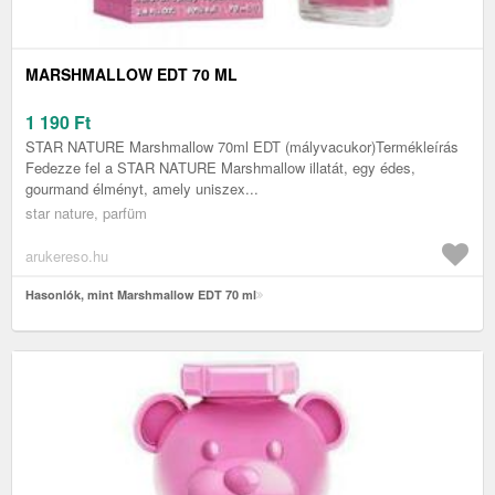
MARSHMALLOW EDT 70 ML
1 190
Ft
STAR NATURE Marshmallow 70ml EDT (mályvacukor)Termékleírás
Fedezze fel a STAR NATURE Marshmallow illatát, egy édes,
gourmand élményt, amely uniszex...
star nature, parfüm
arukereso.hu
Hasonlók, mint Marshmallow EDT 70 ml