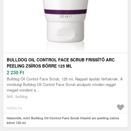
BULLDOG OIL CONTROL FACE SCRUB FRISSÍTŐ ARC
PEELING ZSÍROS BŐRRE 125 ML
2 230
Ft
Bulldog Oil Control Face Scrub, 125 ml, Nappali ápolás férfiaknak, A
minőségi Bulldog Oil Control Face Scrub arcápoló minden reggel
megad mindent a...
férfi, bulldog
notino.hu
Hasonlók, mint Bulldog Oil Control Face Scrub frissítő arc peeling zsíros
bőrre 125 ml