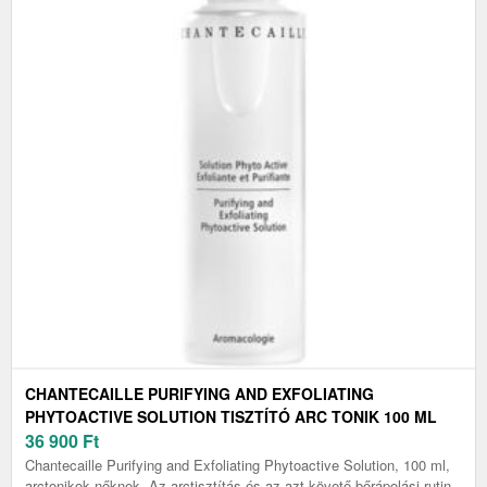
CHANTECAILLE PURIFYING AND EXFOLIATING
PHYTOACTIVE SOLUTION TISZTÍTÓ ARC TONIK 100 ML
36 900
Ft
Chantecaille Purifying and Exfoliating Phytoactive Solution, 100 ml,
arctonikok nőknek, Az arctisztítás és az azt követő bőrápolási rutin