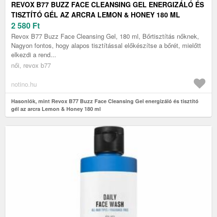
REVOX B77 BUZZ FACE CLEANSING GEL ENERGIZÁLÓ ÉS
TISZTÍTÓ GÉL AZ ARCRA LEMON & HONEY 180 ML
2 580
Ft
Revox B77 Buzz Face Cleansing Gel, 180 ml, Bőrtisztítás nőknek,
Nagyon fontos, hogy alapos tisztítással előkészítse a bőrét, mielőtt
elkezdi a rend...
női, revox b77
notino.hu
Hasonlók, mint Revox B77 Buzz Face Cleansing Gel energizáló és tisztító
gél az arcra Lemon & Honey 180 ml