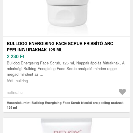
BULLDOG ENERGISING FACE SCRUB FRISSÍTŐ ARC
PEELING URAKNAK 125 ML
2 230
Ft
Bulldog Energising Face Scrub, 125 ml, Nappali ápolás férfiaknak, A
minőségi Bulldog Energising Face Scrub arcápoló minden reggel
megad mindent az ...
férfi, bulldog
notino.hu
Hasonlók, mint Bulldog Energising Face Scrub frissítő arc peeling uraknak
125 ml