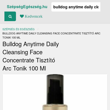
SzépségEgészség.hu
Kedvencek
SZÉPSÉG ÉS EGÉSZSÉG
JELENLEGI:
BULLDOG ANYTIME DAILY CLEANSING FACE CONCENTRATE TISZTÍTÓ ARC
TONIK 100 ML
Bulldog Anytime Daily
Cleansing Face
Concentrate Tisztító
Arc Tonik 100 Ml