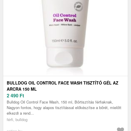
BULLDOG OIL CONTROL FACE WASH TISZTÍTÓ GÉL AZ
ARCRA 150 ML
2 490
Ft
Bulldog Oil Control Face Wash, 150 ml, Bőrtisztítás férfiaknak,
Nagyon fontos, hogy alapos tisztítással előkészítse a bőrét, mielőtt
elkezdi a rend...
férfi, bulldog
notino.hu