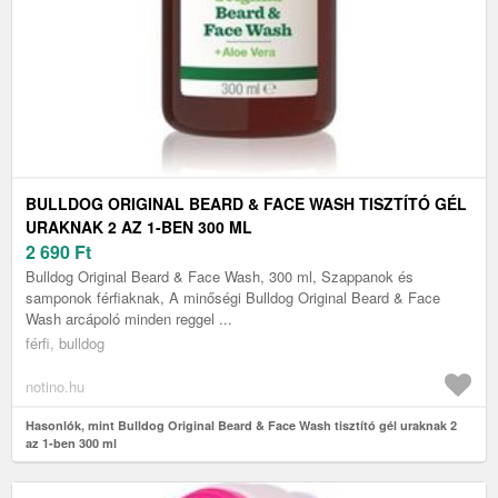
BULLDOG ORIGINAL BEARD & FACE WASH TISZTÍTÓ GÉL
URAKNAK 2 AZ 1-BEN 300 ML
2 690
Ft
Bulldog Original Beard & Face Wash, 300 ml, Szappanok és
samponok férfiaknak, A minőségi Bulldog Original Beard & Face
Wash arcápoló minden reggel ...
férfi, bulldog
notino.hu
Hasonlók, mint Bulldog Original Beard & Face Wash tisztító gél uraknak 2
az 1-ben 300 ml