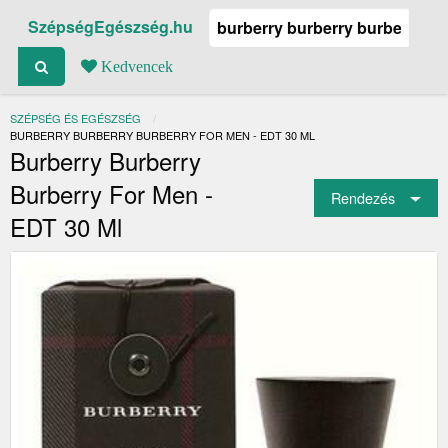
SzépségEgészség.hu
Kedvencek
SZÉPSÉG ÉS EGÉSZSÉG
JELENLEGI:
BURBERRY BURBERRY BURBERRY FOR MEN - EDT 30 ML
Burberry Burberry
Burberry For Men -
Rendezés
EDT 30 Ml