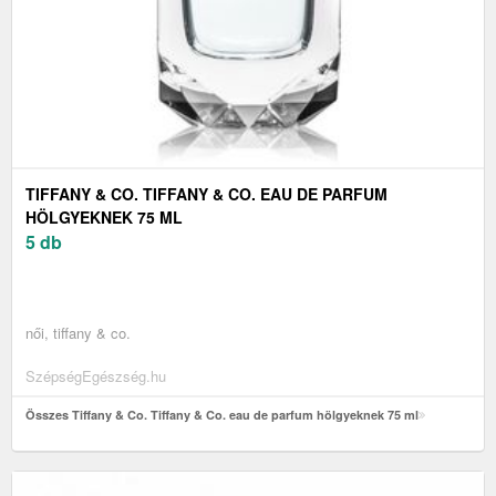
TIFFANY & CO. TIFFANY & CO. EAU DE PARFUM
HÖLGYEKNEK 75 ML
5 db
női, tiffany & co.
SzépségEgészség.hu
Összes Tiffany & Co. Tiffany & Co. eau de parfum hölgyeknek 75 ml