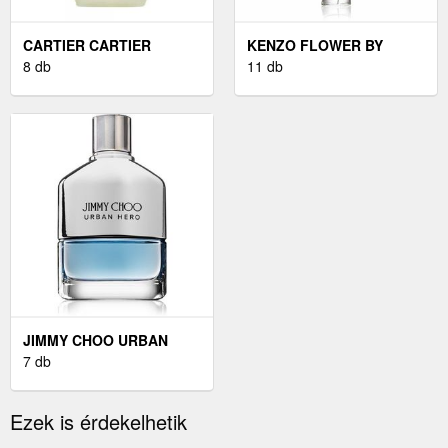
CARTIER CARTIER
KENZO FLOWER BY
PASHA PARFUM -
8 db
KENZO EAU DE PARFUM
11 db
PARFÜM 100 ML
NŐKNEK 100 ML
JIMMY CHOO URBAN
HERO EAU DE PARFUM
7 db
URAKNAK 100 ML
Ezek is érdekelhetik