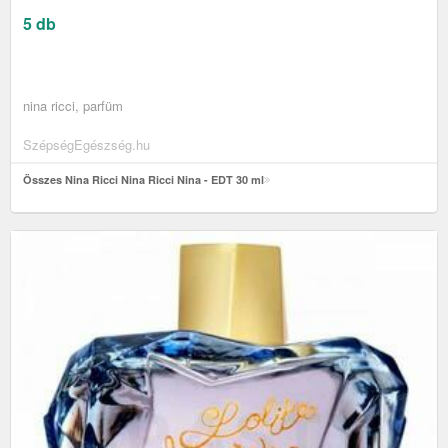
5 db
nina ricci, parfüm
SzépségEgészség.hu
Összes Nina Ricci Nina Ricci Nina - EDT 30 ml