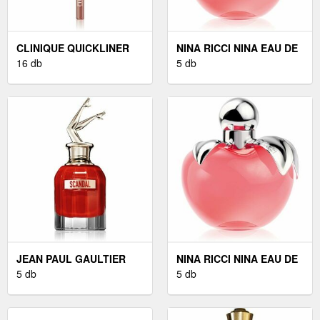
CLINIQUE QUICKLINER
NINA RICCI NINA EAU DE
FOR LIPS
16 db
TOILETTE HÖLGYEKNEK
5 db
SZÁJKONTÚRCERUZA
30 ML
ÁRNYALAT 0, 3 G
JEAN PAUL GAULTIER
NINA RICCI NINA EAU DE
SCANDAL EAU DE
5 db
TOILETTE HÖLGYEKNEK
5 db
PARFUM HÖLGYEKNEK
50 ML
50 ML