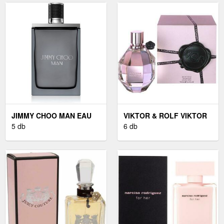
JIMMY CHOO MAN EAU
VIKTOR & ROLF VIKTOR
DE TOILETTE URAKNAK
5 db
& ROLF FLOWERBOMB -
6 db
100 ML
EDP 100 ML