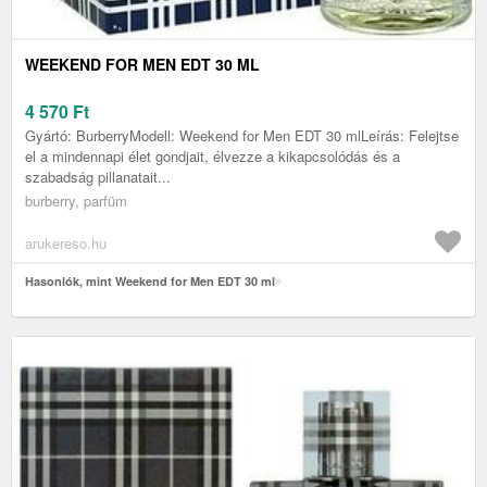
WEEKEND FOR MEN EDT 30 ML
4 570
Ft
Gyártó: BurberryModell: Weekend for Men EDT 30 mlLeírás: Felejtse
el a mindennapi élet gondjait, élvezze a kikapcsolódás és a
szabadság pillanatait...
burberry, parfüm
arukereso.hu
Hasonlók, mint Weekend for Men EDT 30 ml