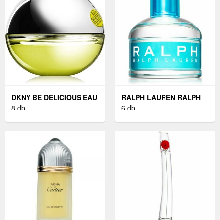
DKNY BE DELICIOUS EAU
RALPH LAUREN RALPH
DE PARFUM NŐKNEK 30
8 db
EAU DE TOILETTE
6 db
ML
NŐKNEK 100 ML