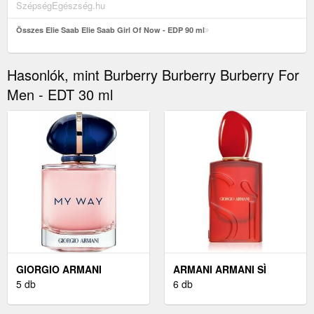
SzépségEgészség.hu
Összes Elie Saab Elie Saab Girl Of Now - EDP 90 ml
Hasonlók, mint Burberry Burberry Burberry For
Men - EDT 30 ml
GIORGIO ARMANI
ARMANI ARMANI SÌ
GIORGIO ARMANI MY
5 db
PASSIONE - EDP 50 ML
6 db
WAY - EDP 30 ML