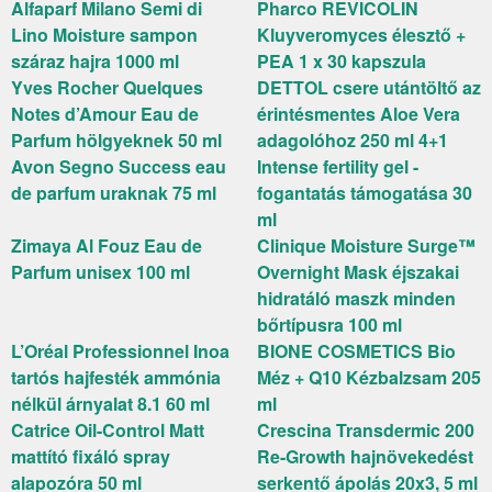
Alfaparf Milano Semi di
Pharco REVICOLIN
Lino Moisture sampon
Kluyveromyces élesztő +
száraz hajra 1000 ml
PEA 1 x 30 kapszula
Yves Rocher Quelques
DETTOL csere utántöltő az
Notes d’Amour Eau de
érintésmentes Aloe Vera
Parfum hölgyeknek 50 ml
adagolóhoz 250 ml 4+1
Avon Segno Success eau
Intense fertility gel -
de parfum uraknak 75 ml
fogantatás támogatása 30
ml
Zimaya Al Fouz Eau de
Clinique Moisture Surge™
Parfum unisex 100 ml
Overnight Mask éjszakai
hidratáló maszk minden
bőrtípusra 100 ml
L’Oréal Professionnel Inoa
BIONE COSMETICS Bio
tartós hajfesték ammónia
Méz + Q10 Kézbalzsam 205
nélkül árnyalat 8.1 60 ml
ml
Catrice Oil-Control Matt
Crescina Transdermic 200
mattító fixáló spray
Re-Growth hajnövekedést
alapozóra 50 ml
serkentő ápolás 20x3, 5 ml