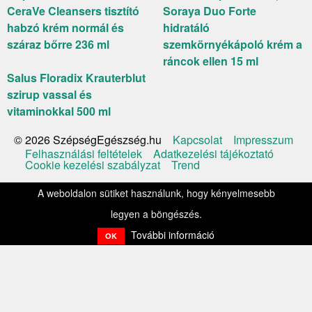
CeraVe Cleansers tisztító
Soraya Duo Forte
habzó krém normál és
hidratáló
száraz bőrre 236 ml
szemkörnyékápoló krém a
ráncok ellen 15 ml
Salus Floradix Krauterblut
szirup vassal és
vitaminokkal 500 ml
Kapcsolat
Impresszum
© 2026 SzépségEgészség.hu
Felhasználási feltételek
Adatkezelési tájékoztató
Cookie kezelési szabályzat
Trend
A weboldalon sütiket használunk, hogy kényelmesebb
legyen a böngészés.
További információ
OK