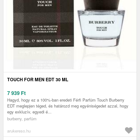
TOUCH FOR MEN EDT 30 ML
7 939
Ft
Hagyd, hogy ez a 100%-ban eredeti Férfi Parfüm Touch Burberry
EDT meglepjen téged, és határozd meg egyéniségedet azzal, hogy
egy exkluzív, egyedi é...
burberry, parfüm
arukereso.hu