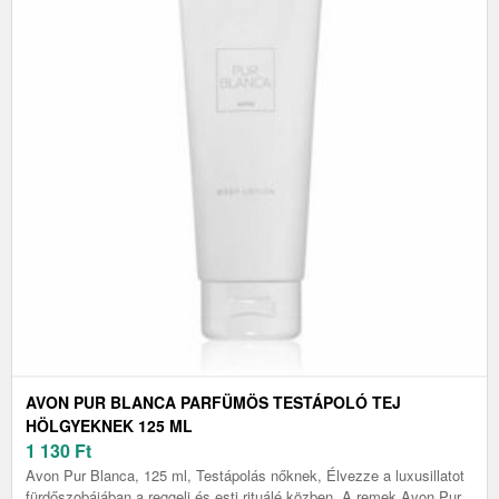
AVON PUR BLANCA PARFÜMÖS TESTÁPOLÓ TEJ
HÖLGYEKNEK 125 ML
1 130
Ft
Avon Pur Blanca, 125 ml, Testápolás nőknek, Élvezze a luxusillatot
fürdőszobájában a reggeli és esti rituálé közben. A remek Avon Pur