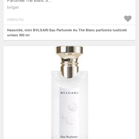
Parfumée Thé Blanc S...
bvlgari
notino.hu
Hasonlók, mint BVLGARI Eau Parfumée Au Thé Blanc parfümös tusfürdő
unisex 300 ml