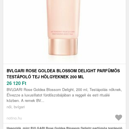
BVLGARI ROSE GOLDEA BLOSSOM DELIGHT PARFÜMÖS
TESTÁPOLÓ TEJ HÖLGYEKNEK 200 ML
26 120
Ft
BVLGARI Rose Goldea Blossom Delight, 200 ml, Testápolás nőknek,
Élvezze a luxusillatot fürdőszobájában a reggeli és esti rituálé
közben. A remek BV...
női, bvlgari
notino.hu
Hasonlók, mint BVLGARI Rose Goldea Blossom Delight parfümös testápoló