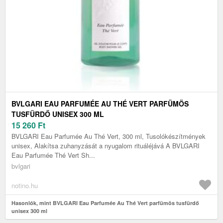
BVLGARI EAU PARFUMÉE AU THÉ VERT PARFÜMÖS
TUSFÜRDŐ UNISEX 300 ML
15 260
Ft
BVLGARI Eau Parfumée Au Thé Vert, 300 ml, Tusolókészítmények
unisex, Alakítsa zuhanyzását a nyugalom rituáléjává A BVLGARI
Eau Parfumée Thé Vert Sh...
bvlgari
notino.hu
Hasonlók, mint BVLGARI Eau Parfumée Au Thé Vert parfümös tusfürdő
unisex 300 ml