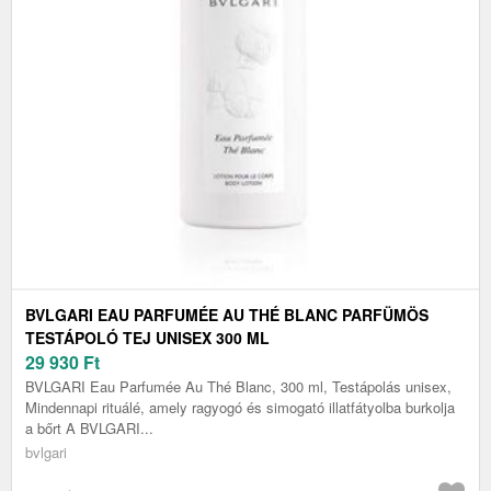
BVLGARI EAU PARFUMÉE AU THÉ BLANC PARFÜMÖS
TESTÁPOLÓ TEJ UNISEX 300 ML
29 930
Ft
BVLGARI Eau Parfumée Au Thé Blanc, 300 ml, Testápolás unisex,
Mindennapi rituálé, amely ragyogó és simogató illatfátyolba burkolja
a bőrt A BVLGARI...
bvlgari