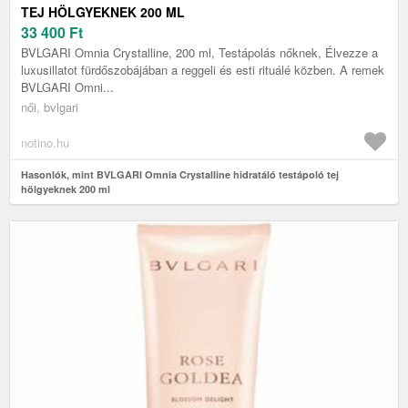
TEJ HÖLGYEKNEK 200 ML
33 400
Ft
BVLGARI Omnia Crystalline, 200 ml, Testápolás nőknek, Élvezze a
luxusillatot fürdőszobájában a reggeli és esti rituálé közben. A remek
BVLGARI Omni...
női, bvlgari
notino.hu
Hasonlók, mint BVLGARI Omnia Crystalline hidratáló testápoló tej
hölgyeknek 200 ml