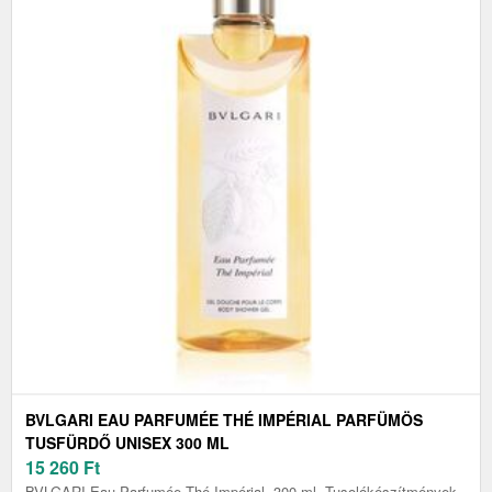
BVLGARI EAU PARFUMÉE THÉ IMPÉRIAL PARFÜMÖS
TUSFÜRDŐ UNISEX 300 ML
15 260
Ft
BVLGARI Eau Parfumée Thé Impérial, 300 ml, Tusolókészítmények