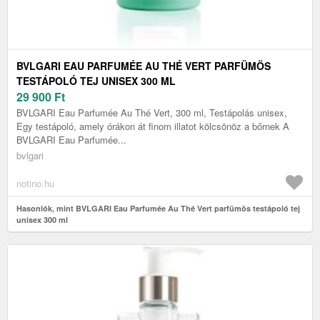
BVLGARI EAU PARFUMÉE AU THÉ VERT PARFÜMÖS
TESTÁPOLÓ TEJ UNISEX 300 ML
29 900
Ft
BVLGARI Eau Parfumée Au Thé Vert, 300 ml, Testápolás unisex,
Egy testápoló, amely órákon át finom illatot kölcsönöz a bőrnek A
BVLGARI Eau Parfumée...
bvlgari
notino.hu
Hasonlók, mint BVLGARI Eau Parfumée Au Thé Vert parfümös testápoló tej
unisex 300 ml