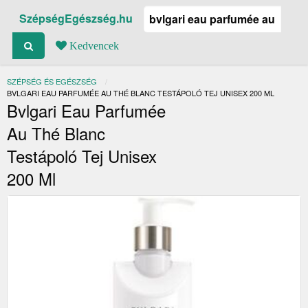
SzépségEgészség.hu
Kedvencek
SZÉPSÉG ÉS EGÉSZSÉG
JELENLEGI:
BVLGARI EAU PARFUMÉE AU THÉ BLANC TESTÁPOLÓ TEJ UNISEX 200 ML
Bvlgari Eau Parfumée
Au Thé Blanc
Testápoló Tej Unisex
200 Ml