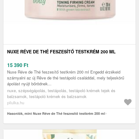
NUXE RÉVE DE THÉ FESZESÍTŐ TESTKRÉM 200 ML
15 390
Ft
Nuxe Réve de Thé feszesítő testkrém 200 ml Engedd érzékeid
szárnyalni az új Rêve de thé testápoló családdal, mely teljeskörű
ápolást nyújt bőrödnek...
nuxe, szépségápolás, testápolás, testápoló krémek tejek és
balzsamok, testápoló krémek és balzsamok
pilulka.hu
Hasonlók, mint Nuxe Réve de Thé feszesítő testkrém 200 ml