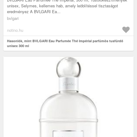
unisex, Selymes, kellemes hab, amely leöblítéssel tisztaságot
eredményez A BVLGARI Ea...
bvlgari
notino.hu
Hasonlók, mint BVLGARI Eau Parfumée Thé Impérial parfümös tusfürdő
unisex 300 ml