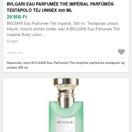
BVLGARI EAU PARFUMÉE THÉ IMPÉRIAL PARFÜMÖS
TESTÁPOLÓ TEJ UNISEX 300 ML
29 900
Ft
BVLGARI Eau Parfumée Thé Impérial, 300 ml, Testápolás unisex,
Hűsítő, frissítő érintés fürdés után A BVLGARI Eau Parfumée Thé
Impérial Body Lotion ...
bvlgari
notino.hu
Hasonlók, mint BVLGARI Eau Parfumée Thé Impérial parfümös testápoló tej
unisex 300 ml