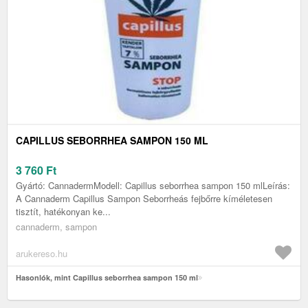
CAPILLUS SEBORRHEA SAMPON 150 ML
3 760
Ft
Gyártó: CannadermModell: Capillus seborrhea sampon 150 mlLeírás:
A Cannaderm Capillus Sampon Seborrheás fejbőrre kíméletesen
tisztít, hatékonyan ke...
cannaderm, sampon
arukereso.hu
Hasonlók, mint Capillus seborrhea sampon 150 ml