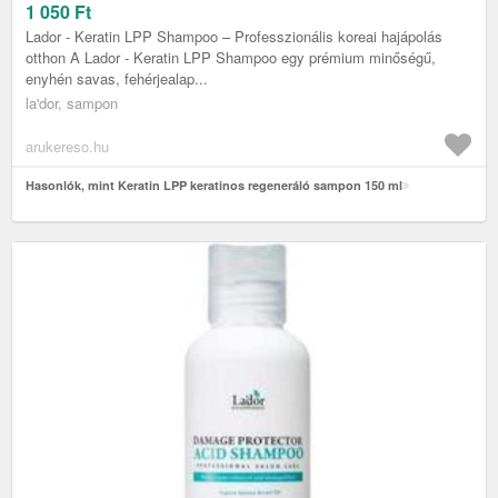
1 050
Ft
Lador - Keratin LPP Shampoo – Professzionális koreai hajápolás
otthon A Lador - Keratin LPP Shampoo egy prémium minőségű,
enyhén savas, fehérjealap...
la'dor, sampon
arukereso.hu
Hasonlók, mint Keratin LPP keratinos regeneráló sampon 150 ml