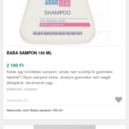
BABA SAMPON 150 ML
2 190
Ft
Keres egy kíméletes sampont, amely nem szárítja ki gyermeke
fejbőrét? Olyan sampont keres, amelyre gyermeke nem reagál
allergiával, ekcémával vagy ...
sebamed, sampon
arukereso.hu
Hasonlók, mint Baba sampon 150 ml