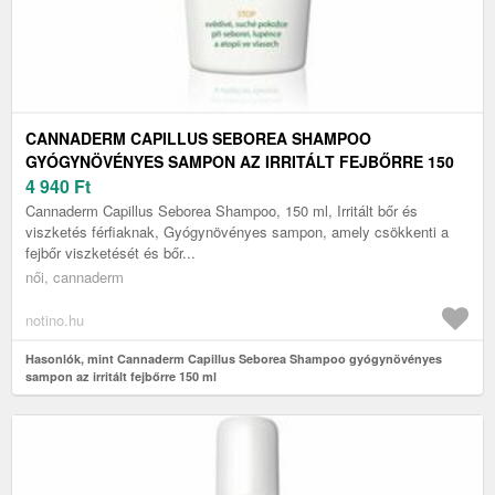
CANNADERM CAPILLUS SEBOREA SHAMPOO
GYÓGYNÖVÉNYES SAMPON AZ IRRITÁLT FEJBŐRRE 150
ML
4 940
Ft
Cannaderm Capillus Seborea Shampoo, 150 ml, Irritált bőr és
viszketés férfiaknak, Gyógynövényes sampon, amely csökkenti a
fejbőr viszketését és bőr...
női, cannaderm
notino.hu
Hasonlók, mint Cannaderm Capillus Seborea Shampoo gyógynövényes
sampon az irritált fejbőrre 150 ml