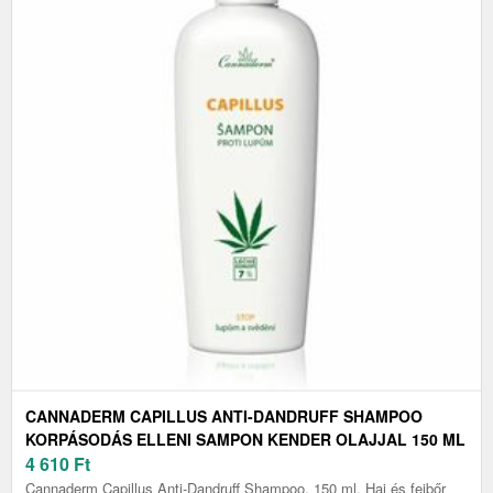
CANNADERM CAPILLUS ANTI-DANDRUFF SHAMPOO
KORPÁSODÁS ELLENI SAMPON KENDER OLAJJAL 150 ML
4 610
Ft
Cannaderm Capillus Anti-Dandruff Shampoo, 150 ml, Haj és fejbőr