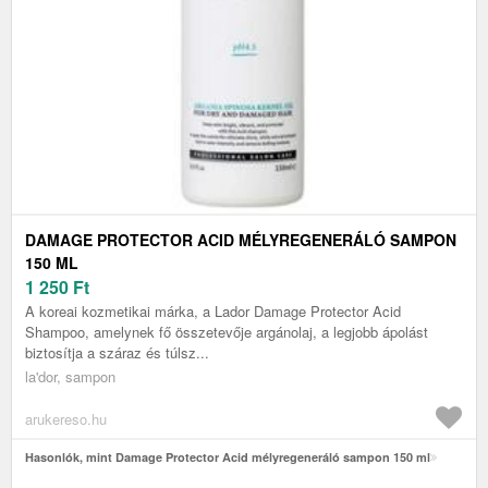
DAMAGE PROTECTOR ACID MÉLYREGENERÁLÓ SAMPON
150 ML
1 250
Ft
A koreai kozmetikai márka, a Lador Damage Protector Acid
Shampoo, amelynek fő összetevője argánolaj, a legjobb ápolást
biztosítja a száraz és túlsz...
la'dor, sampon
arukereso.hu
Hasonlók, mint Damage Protector Acid mélyregeneráló sampon 150 ml