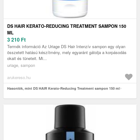
DS HAIR KERATO-REDUCING TREATMENT SAMPON 150
ML
3 210
Ft
Termék információ Az Uriage DS Hair Intenzív sampon egy olyan
összetett hatású készítmény, mely egyaránt gátolja a korpásodás
okait és tüneteit. Mi...
uriage, sampon
arukereso.hu
Hasonlók, mint DS HAIR Kerato-Reducing Treatment sampon 150 ml