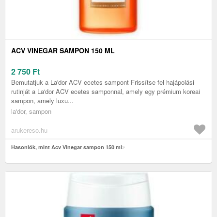
ACV VINEGAR SAMPON 150 ML
2 750
Ft
Bemutatjuk a La'dor ACV ecetes sampont Frissítse fel hajápolási
rutinját a La'dor ACV ecetes samponnal, amely egy prémium koreai
sampon, amely luxu...
la'dor, sampon
arukereso.hu
Hasonlók, mint Acv Vinegar sampon 150 ml