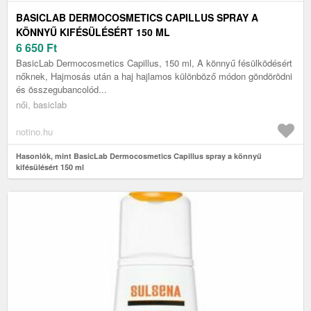
BASICLAB DERMOCOSMETICS CAPILLUS SPRAY A
KÖNNYŰ KIFÉSÜLÉSÉRT 150 ML
6 650
Ft
BasicLab Dermocosmetics Capillus, 150 ml, A könnyű fésülködésért
nőknek, Hajmosás után a haj hajlamos különböző módon göndörödni
és összegubancolód...
női, basiclab
notino.hu
Hasonlók, mint BasicLab Dermocosmetics Capillus spray a könnyű
kifésülésért 150 ml