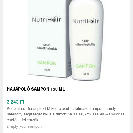
HAJÁPOLÓ SAMPON 150 ML
3 243
Ft
Koffeint és DensoplexTM komplexet tartalmazó sampon, amely
hatékony segítséget nyújt a túlzott hajhullás, -ritkulás és -károsodás
esetén. Jellemzők...
simply you, sampon