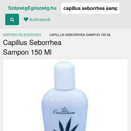
SzépségEgészség.hu
Kedvencek
SZÉPSÉG ÉS EGÉSZSÉG
JELENLEGI:
CAPILLUS SEBORRHEA SAMPON 150 ML
Capillus Seborrhea
Sampon 150 Ml