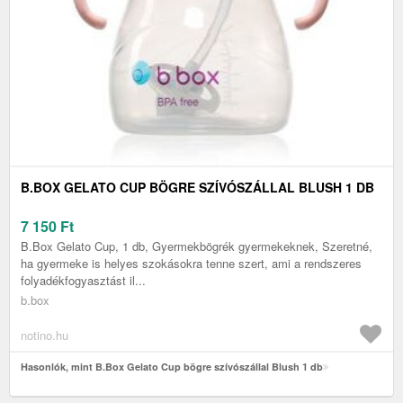
B.BOX GELATO CUP BÖGRE SZÍVÓSZÁLLAL BLUSH 1 DB
7 150
Ft
B.Box Gelato Cup, 1 db, Gyermekbögrék gyermekeknek, Szeretné,
ha gyermeke is helyes szokásokra tenne szert, ami a rendszeres
folyadékfogyasztást il...
b.box
notino.hu
Hasonlók, mint B.Box Gelato Cup bögre szívószállal Blush 1 db