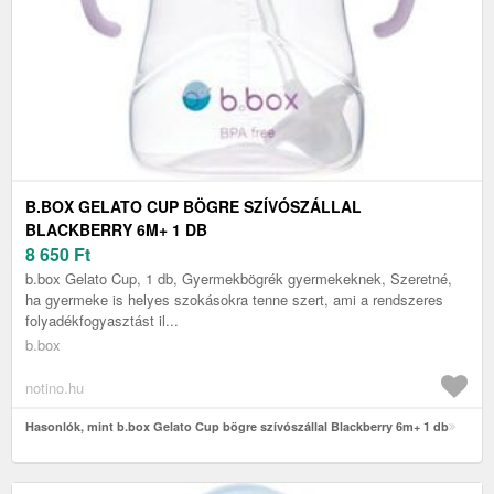
B.BOX GELATO CUP BÖGRE SZÍVÓSZÁLLAL
BLACKBERRY 6M+ 1 DB
8 650
Ft
b.box Gelato Cup, 1 db, Gyermekbögrék gyermekeknek, Szeretné,
ha gyermeke is helyes szokásokra tenne szert, ami a rendszeres
folyadékfogyasztást il...
b.box
notino.hu
Hasonlók, mint b.box Gelato Cup bögre szívószállal Blackberry 6m+ 1 db