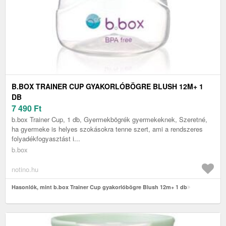
B.BOX TRAINER CUP GYAKORLÓBÖGRE BLUSH 12M+ 1
DB
7 490
Ft
b.box Trainer Cup, 1 db, Gyermekbögrék gyermekeknek, Szeretné,
ha gyermeke is helyes szokásokra tenne szert, ami a rendszeres
folyadékfogyasztást i...
b.box
notino.hu
Hasonlók, mint b.box Trainer Cup gyakorlóbögre Blush 12m+ 1 db