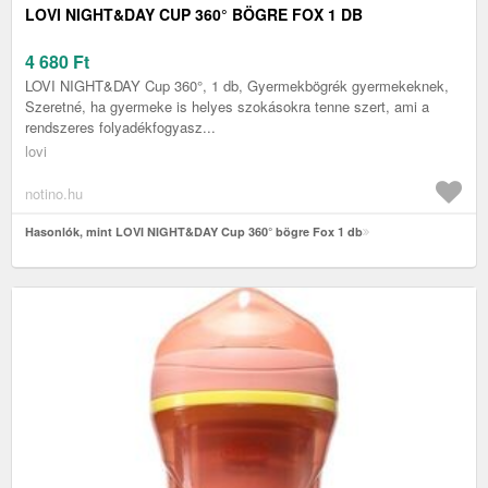
LOVI NIGHT&DAY CUP 360° BÖGRE FOX 1 DB
4 680
Ft
LOVI NIGHT&DAY Cup 360°, 1 db, Gyermekbögrék gyermekeknek,
Szeretné, ha gyermeke is helyes szokásokra tenne szert, ami a
rendszeres folyadékfogyasz...
lovi
notino.hu
Hasonlók, mint LOVI NIGHT&DAY Cup 360° bögre Fox 1 db