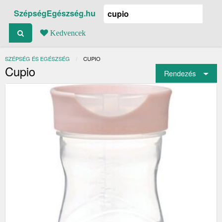
SzépségEgészség.hu
Kedvencek
SZÉPSÉG ÉS EGÉSZSÉG
JELENLEGI:
CUPIO
Cupio
Rendezés