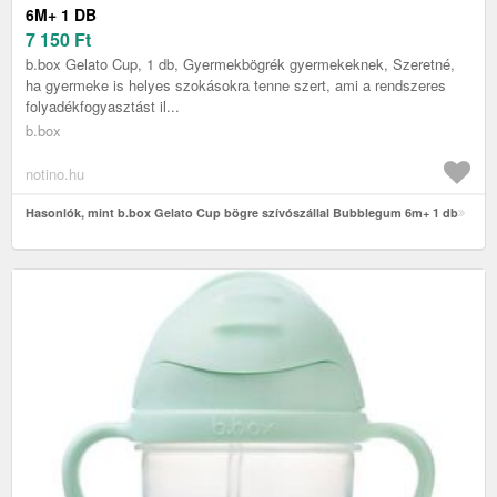
6M+ 1 DB
7 150
Ft
b.box Gelato Cup, 1 db, Gyermekbögrék gyermekeknek, Szeretné,
ha gyermeke is helyes szokásokra tenne szert, ami a rendszeres
folyadékfogyasztást il...
b.box
notino.hu
Hasonlók, mint b.box Gelato Cup bögre szívószállal Bubblegum 6m+ 1 db