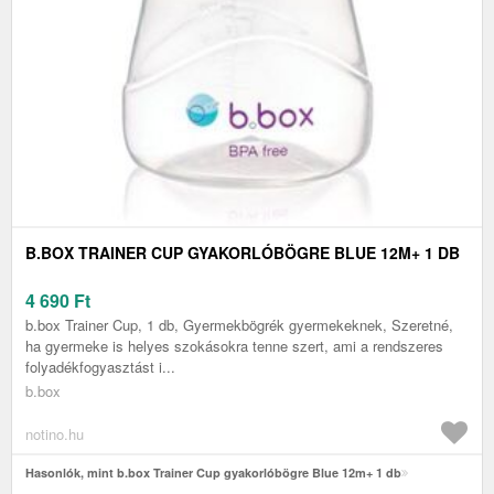
B.BOX TRAINER CUP GYAKORLÓBÖGRE BLUE 12M+ 1 DB
4 690
Ft
b.box Trainer Cup, 1 db, Gyermekbögrék gyermekeknek, Szeretné,
ha gyermeke is helyes szokásokra tenne szert, ami a rendszeres
folyadékfogyasztást i...
b.box
notino.hu
Hasonlók, mint b.box Trainer Cup gyakorlóbögre Blue 12m+ 1 db