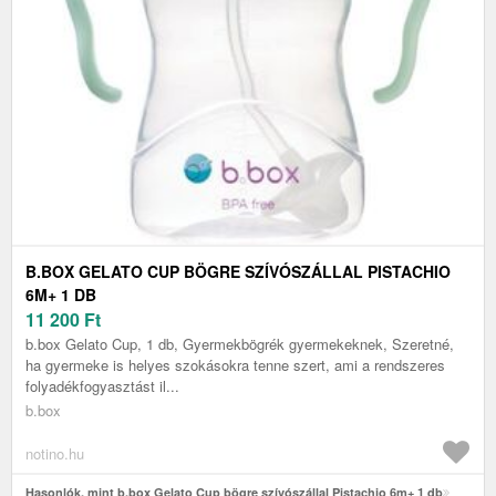
B.BOX GELATO CUP BÖGRE SZÍVÓSZÁLLAL PISTACHIO
6M+ 1 DB
11 200
Ft
b.box Gelato Cup, 1 db, Gyermekbögrék gyermekeknek, Szeretné,
ha gyermeke is helyes szokásokra tenne szert, ami a rendszeres
folyadékfogyasztást il...
b.box
notino.hu
Hasonlók, mint b.box Gelato Cup bögre szívószállal Pistachio 6m+ 1 db