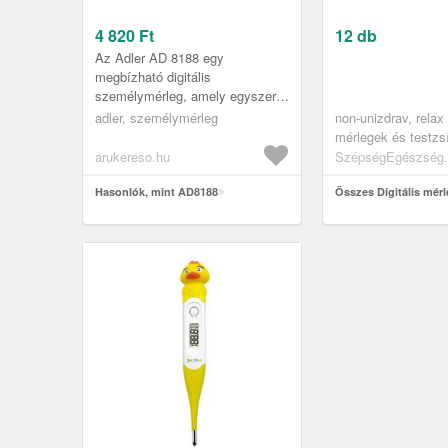
4 820
Ft
12 db
Az Adler AD 8188 egy
megbízható digitális
személymérleg, amely egyszerű,
pontos testsúly‑mérést nyújt
adler, személymérleg
non-unizdrav, relax
otthoni használatra. A fehér
mérlegek és testzs
kivitel modern é...
arukereso.hu
SzépségEgészség.
Hasonlók, mint AD8188
Összes Digitális mér