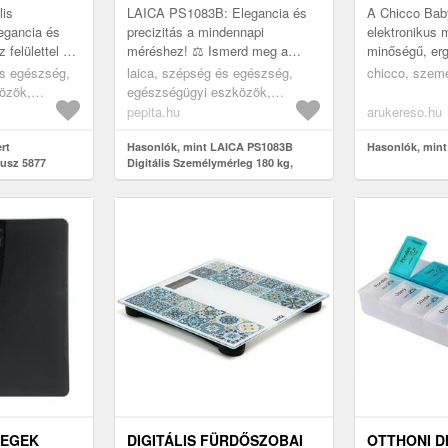
lis
LAICA PS1083B: Elegancia és
A Chicco Baby
egancia és
precizitás a mindennapi
elektronikus 
felülettel ✨
méréshez! ⚖️ Ismerd meg a
minőségű, er
igitális
LAICA PS1083B Digitális
tervezett esz
s egészség,
laica, szépség és egészség,
chicco, szem
életes
Személymérleget, amely ötvözi a
baba életének 
özök,
egészségügyi eszközök,
modern olasz ...
kek,
testelemző készülékek,
pepita.hu
arukereso.hu
személymérlegek
rt
Hasonlók, mint LAICA PS1083B
Hasonlók, min
usz 5877
Digitális Személymérleg 180 kg,
Mediterán kék
LEGEK
DIGITÁLIS FÜRDŐSZOBAI
OTTHONI D