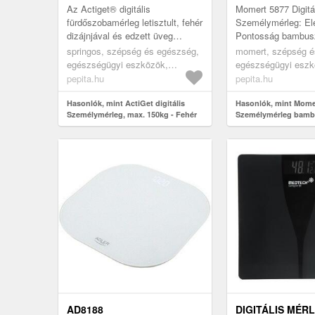
Az Actiget® digitális
Momert 5877 Digitá
fürdőszobamérleg letisztult, fehér
Személymérleg: El
dizájnjával és edzett üveg
Pontosság bambusz 
felületével stílusos és
Ez a Momert 5877 d
springos, szépség és egészség,
momert, szépség é
megbízható választás a
személymérleg tök
egészségügyi eszközök,
egészségügyi eszk
mindennapi súlym...
választás azokn...
testelemző készülékek,
testelemző készülé
pepita.hu
pepita.hu
személymérlegek
személymérlegek
Hasonlók, mint ActiGet digitális
Hasonlók, mint Mome
Személymérleg, max. 150kg - Fehér
Személymérleg bamb
AD8188
DIGITÁLIS MÉR