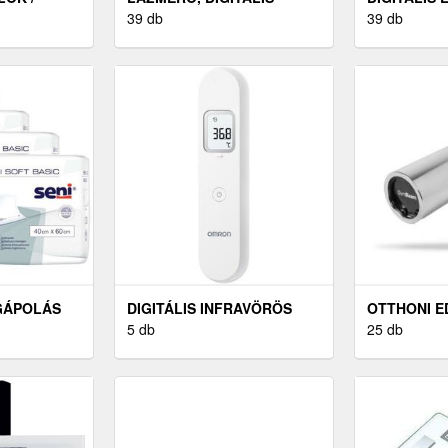
S
39 db
39 db
GÁPOLÁS
DIGITÁLIS INFRAVÖRÖS
OTTHONI E
LÁZMÉRŐ
5 db
25 db