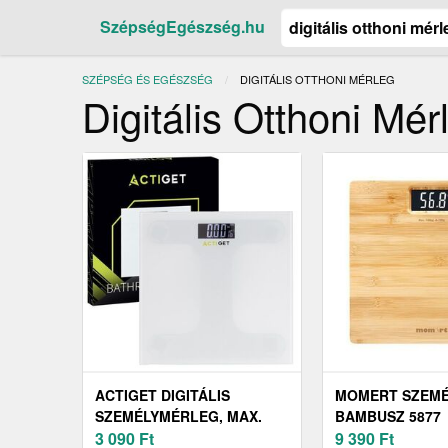
SzépségEgészség.hu
SZÉPSÉG ÉS EGÉSZSÉG
JELENLEGI:
DIGITÁLIS OTTHONI MÉRLEG
Digitális Otthoni Mér
ACTIGET DIGITÁLIS
MOMERT SZEM
SZEMÉLYMÉRLEG, MAX.
BAMBUSZ 5877
150KG - FEHÉR
3 090
Ft
9 390
Ft