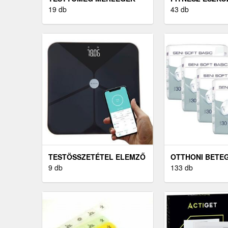
19 db
OTTHONI EDZÉ
43 db
TESTÖSSZETÉTEL ELEMZŐ
OTTHONI BETE
MÉRLEG
9 db
133 db