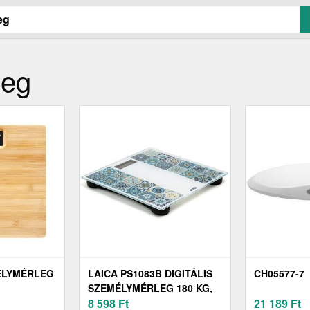
leg
ÉLYMÉRLEG
LAICA PS1083B DIGITÁLIS
CH05577-7
SZEMÉLYMÉRLEG 180 KG,
MEDITERÁN KÉK
8 598
Ft
21 189
Ft