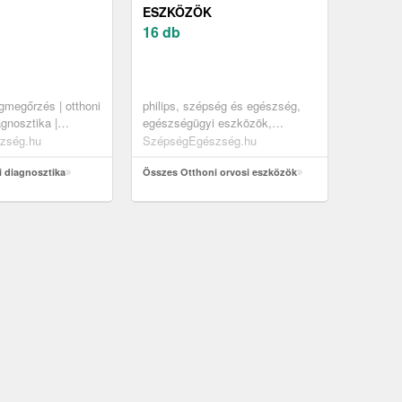
ESZKÖZÖK
16 db
gmegőrzés | otthoni
philips, szépség és egészség,
agnosztika |
egészségügyi eszközök,
ellékek |
levegőkezelés, légtisztító szűrők
zség.hu
SzépségEgészség.hu
ozott
 diagnosztika
Összes Otthoni orvosi eszközök