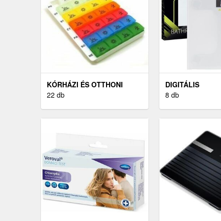
KÓRHÁZI ÉS OTTHONI
DIGITÁLIS
ÁPOLÁS
22 db
SZEMÉLYMÉRLE
8 db