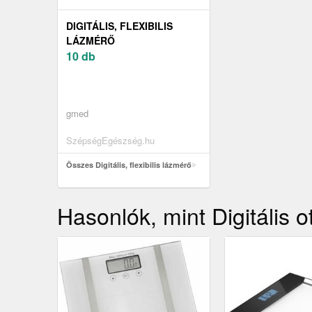
DIGITÁLIS, FLEXIBILIS
LÁZMÉRŐ
10 db
gmed
SzépségEgészség.hu
Összes Digitális, flexibilis lázmérő
Hasonlók, mint Digitális o