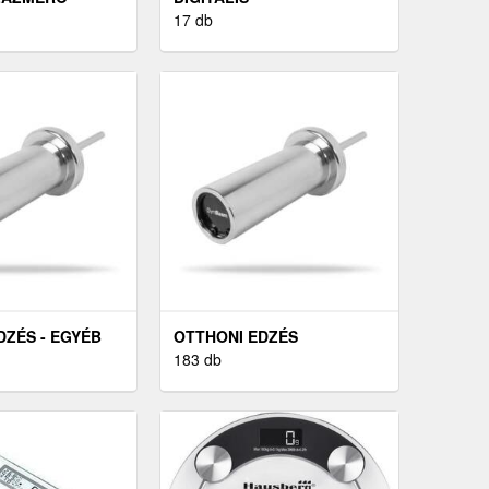
SZEMÉLYMÉRLEG 180KG
17 db
DZÉS - EGYÉB
OTTHONI EDZÉS
183 db