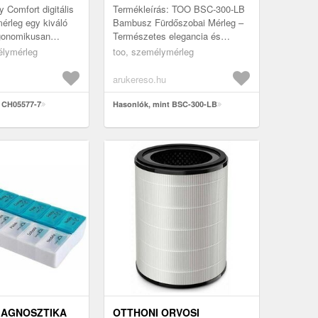
 Comfort digitális
Termékleírás: TOO BSC-300-LB
mérleg egy kiváló
Bambusz Fürdőszobai Mérleg –
gonomikusan
Természetes elegancia és
köz, amely már a
pontos mérés Tartsd szemmel a
élymérleg
too, személymérleg
első napjaitól k...
súlyodat stílusosan a TOO BSC-
300-...
arukereso.hu
t CH05577-7
Hasonlók, mint BSC-300-LB
IAGNOSZTIKA
OTTHONI ORVOSI