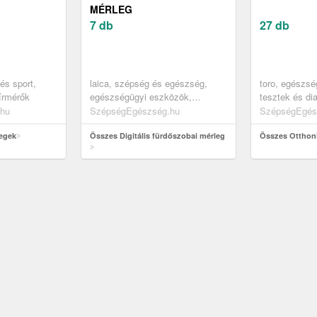
MÉRLEG
7 db
27 db
 és sport,
laica, szépség és egészség,
toro, egészsé
írmérők
egészségügyi eszközök,
tesztek és di
testelemző készülékek,
gyógyászati k
hu
SzépségEgészség.hu
SzépségEgés
személymérlegek
mozgáskorlát
legek
Összes Digitális fürdőszobai mérleg
Összes Otthoni