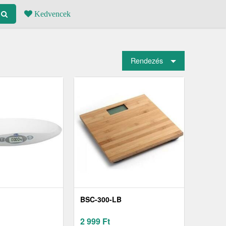
Kedvencek
Rendezés
BSC-300-LB
2 999
Ft