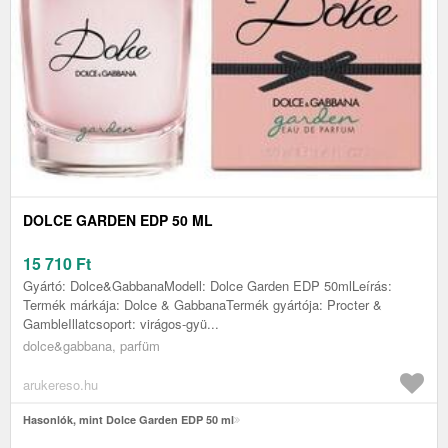
DOLCE GARDEN EDP 50 ML
15 710
Ft
Gyártó: Dolce&GabbanaModell: Dolce Garden EDP 50mlLeírás:
Termék márkája: Dolce & GabbanaTermék gyártója: Procter &
GambleIllatcsoport: virágos-gyü...
dolce&gabbana, parfüm
arukereso.hu
Hasonlók, mint Dolce Garden EDP 50 ml