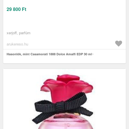
29 800
Ft
xerjoff, parfüm
arukereso.hu
Hasonlók, mint Casamorati 1888 Dolce Amalfi EDP 30 ml