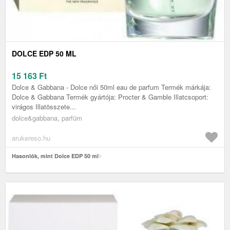
DOLCE EDP 50 ML
15 163
Ft
Dolce & Gabbana - Dolce női 50ml eau de parfum Termék márkája:
Dolce & Gabbana Termék gyártója: Procter & Gamble Illatcsoport:
virágos Illatösszete...
dolce&gabbana, parfüm
arukereso.hu
Hasonlók, mint Dolce EDP 50 ml