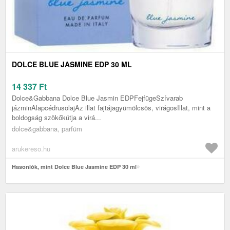
DOLCE BLUE JASMINE EDP 30 ML
14 337
Ft
Dolce&Gabbana Dolce Blue Jasmin EDPFejfügeSzívarab
jázminAlapcédrusolajAz illat fajtájagyümölcsös, virágosIllat, mint a
boldogság szökőkútja a virá...
dolce&gabbana, parfüm
arukereso.hu
Hasonlók, mint Dolce Blue Jasmine EDP 30 ml