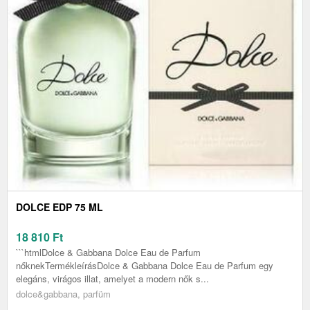
DOLCE EDP 75 ML
18 810
Ft
```htmlDolce & Gabbana Dolce Eau de Parfum
nőknekTermékleírásDolce & Gabbana Dolce Eau de Parfum egy
elegáns, virágos illat, amelyet a modern nők s...
dolce&gabbana, parfüm