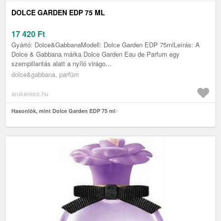
DOLCE GARDEN EDP 75 ML
17 420
Ft
Gyártó: Dolce&GabbanaModell: Dolce Garden EDP 75mlLeírás: A
Dolce & Gabbana márka Dolce Garden Eau de Parfum egy
szempillantás alatt a nyíló virágo...
dolce&gabbana, parfüm
arukereso.hu
Hasonlók, mint Dolce Garden EDP 75 ml