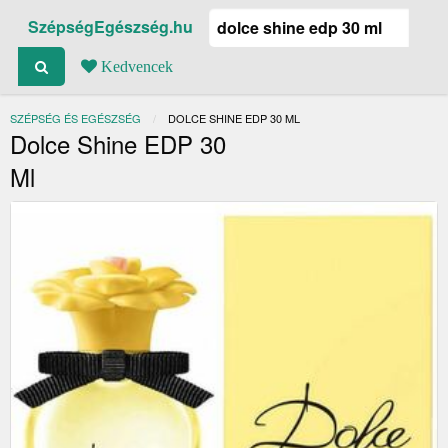
SzépségEgészség.hu
Kedvencek
SZÉPSÉG ÉS EGÉSZSÉG
JELENLEGI:
DOLCE SHINE EDP 30 ML
Dolce Shine EDP 30
Ml