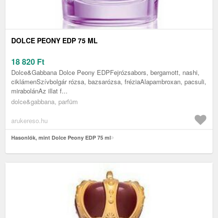
DOLCE PEONY EDP 75 ML
18 820
Ft
Dolce&Gabbana Dolce Peony EDPFejrózsabors, bergamott, nashi,
ciklámenSzívbolgár rózsa, bazsarózsa, fréziaAlapambroxan, pacsuli,
mirabolánAz illat f...
dolce&gabbana, parfüm
arukereso.hu
Hasonlók, mint Dolce Peony EDP 75 ml