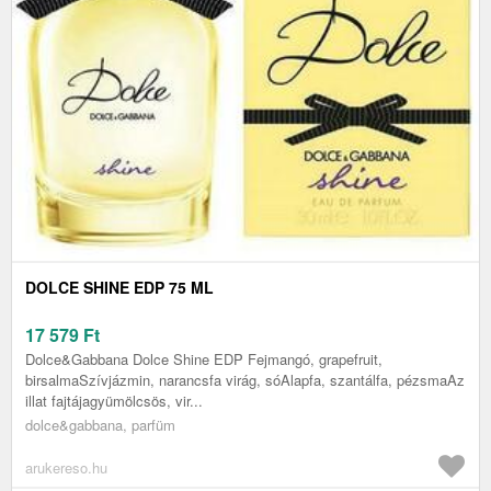
DOLCE SHINE EDP 75 ML
17 579
Ft
Dolce&Gabbana Dolce Shine EDP Fejmangó, grapefruit,
birsalmaSzívjázmin, narancsfa virág, sóAlapfa, szantálfa, pézsmaAz
illat fajtájagyümölcsös, vir...
dolce&gabbana, parfüm
arukereso.hu