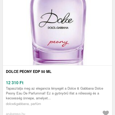
DOLCE PEONY EDP 50 ML
12 310
Ft
Tapasztalja meg az elegancia lényegét a Dolce & Gabbana Dolce
Peony Eau De Parfummal! Ez a gyönyörű illat a nőiesség és a
kecsesség ünnepe, amelyet...
dolce&gabbana, parfüm
arukereso.hu