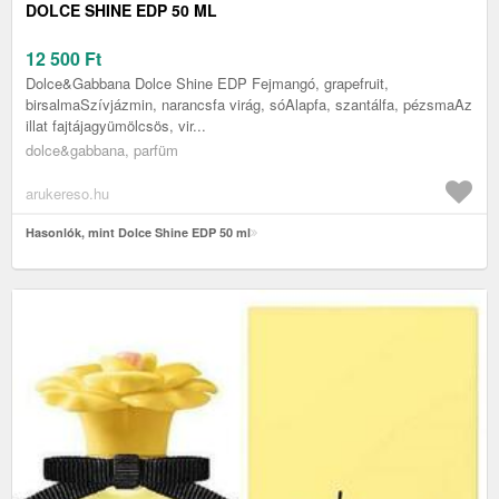
DOLCE SHINE EDP 50 ML
12 500
Ft
Dolce&Gabbana Dolce Shine EDP Fejmangó, grapefruit,
birsalmaSzívjázmin, narancsfa virág, sóAlapfa, szantálfa, pézsmaAz
illat fajtájagyümölcsös, vir...
dolce&gabbana, parfüm
arukereso.hu
Hasonlók, mint Dolce Shine EDP 50 ml