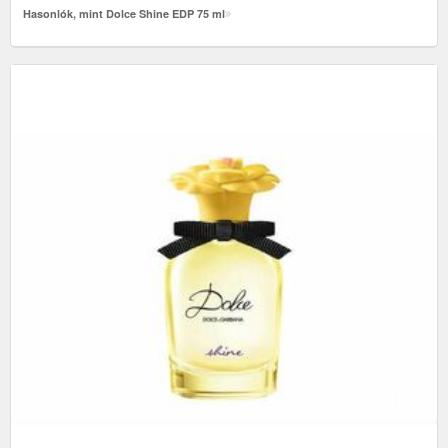
Hasonlók, mint Dolce Shine EDP 75 ml