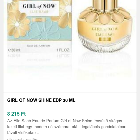
GIRL OF NOW SHINE EDP 30 ML
8 215
Ft
Az Elie Saab Eau de Parfum Girl of Now Shine fényűző virágos-
keleti illat egy modern nő számára, aki – legalábbis gondolataiban –
távoli vidékekre ...
elie saab, parfüm