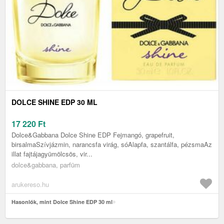
DOLCE SHINE EDP 30 ML
17 220
Ft
Dolce&Gabbana Dolce Shine EDP Fejmangó, grapefruit,
birsalmaSzívjázmin, narancsfa virág, sóAlapfa, szantálfa, pézsmaAz
illat fajtájagyümölcsös, vir...
dolce&gabbana, parfüm
arukereso.hu
Hasonlók, mint Dolce Shine EDP 30 ml