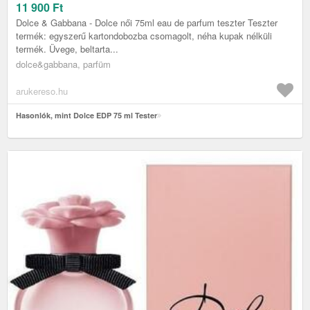
11 900
Ft
Dolce & Gabbana - Dolce női 75ml eau de parfum teszter Teszter
termék: egyszerű kartondobozba csomagolt, néha kupak nélküli
termék. Üvege, beltarta...
dolce&gabbana, parfüm
arukereso.hu
Hasonlók, mint Dolce EDP 75 ml Tester