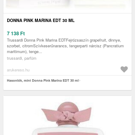
DONNA PINK MARINA EDT 30 ML
7 138
Ft
Trussardi Donna Pink Marina EDTFejrózsaszín grapefruit, dinnye,
szorbet, citromSzívkeserűnarancs, tengerparti nárcisz (Pancratium
maritimum), tenge...
trussardi, parfüm
arukereso.hu
Hasonlók, mint Donna Pink Marina EDT 30 ml