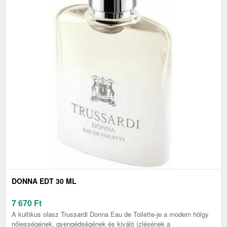
DONNA EDT 30 ML
7 670
Ft
A kultikus olasz Trussardi Donna Eau de Toilette-je a modern hölgy
nőiességének, gyengédségének és kiváló ízlésének a