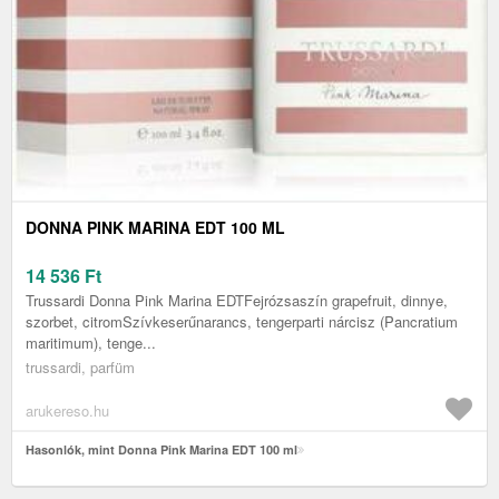
DONNA PINK MARINA EDT 100 ML
14 536
Ft
Trussardi Donna Pink Marina EDTFejrózsaszín grapefruit, dinnye,
szorbet, citromSzívkeserűnarancs, tengerparti nárcisz (Pancratium
maritimum), tenge...
trussardi, parfüm
arukereso.hu
Hasonlók, mint Donna Pink Marina EDT 100 ml