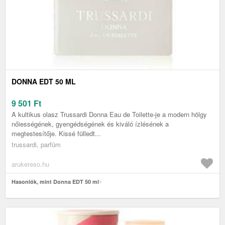
DONNA EDT 50 ML
9 501
Ft
A kultikus olasz Trussardi Donna Eau de Toilette-je a modern hölgy
nőiességének, gyengédségének és kiváló ízlésének a
megtestesítője. Kissé fülledt...
trussardi, parfüm
arukereso.hu
Hasonlók, mint Donna EDT 50 ml