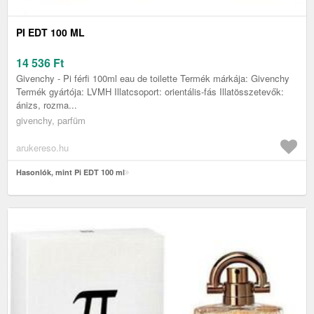
PI EDT 100 ML
14 536
Ft
Givenchy - Pi férfi 100ml eau de toilette Termék márkája: Givenchy
Termék gyártója: LVMH Illatcsoport: orientális-fás Illatösszetevők:
ánizs, rozma...
givenchy, parfüm
arukereso.hu
Hasonlók, mint Pi EDT 100 ml