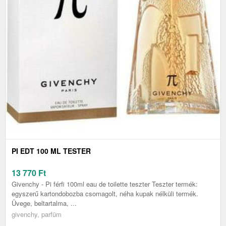
PI EDT 100 ML TESTER
13 770
Ft
Givenchy - Pi férfi 100ml eau de toilette teszter Teszter termék:
egyszerű kartondobozba csomagolt, néha kupak nélküli termék.
Üvege, beltartalma, ...
givenchy, parfüm