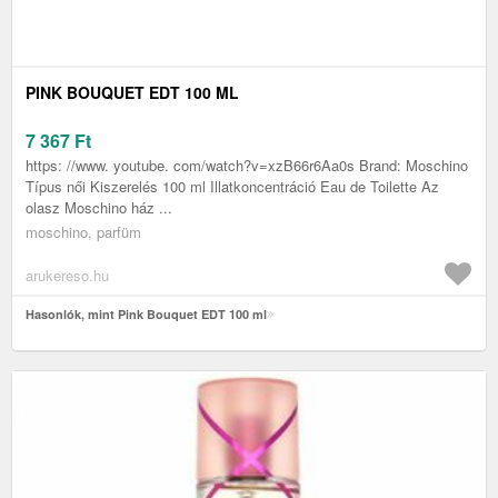
PINK BOUQUET EDT 100 ML
7 367
Ft
https: //www. youtube. com/watch?v=xzB66r6Aa0s Brand: Moschino
Típus női Kiszerelés 100 ml Illatkoncentráció Eau de Toilette Az
olasz Moschino ház ...
moschino, parfüm
arukereso.hu
Hasonlók, mint Pink Bouquet EDT 100 ml