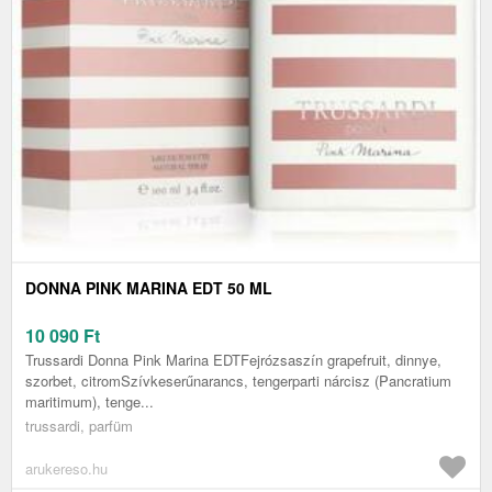
DONNA PINK MARINA EDT 50 ML
10 090
Ft
Trussardi Donna Pink Marina EDTFejrózsaszín grapefruit, dinnye,
szorbet, citromSzívkeserűnarancs, tengerparti nárcisz (Pancratium
maritimum), tenge...
trussardi, parfüm
arukereso.hu