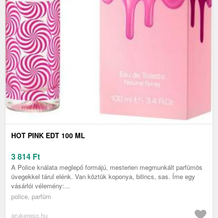
HOT PINK EDT 100 ML
3 814
Ft
A Police knálata meglepő formájú, mesterien megmunkált parfümös
üvegekkel tárul elénk. Van köztük koponya, bilincs, sas. Íme egy
vásárlói vélemény:...
police, parfüm
arukereso.hu