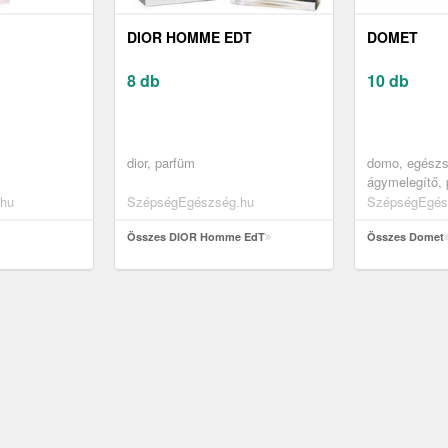
DIOR HOMME EDT
DOMET
8 db
10 db
dior, parfüm
domo, egészs
ágymelegítő, 
lábmelegítők
hu
SzépségEgészség.hu
SzépségEgés
Összes DIOR Homme EdT
Összes Domet