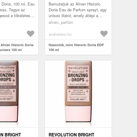
c Doria, 100 ml, Eau
Bemutatjuk az Afnan Historic
isex, Tegye az
Doria Eau de Parfum sprayt, egy
egessé a tökéletesen
unisex illatot, amely átlépi a
ott, erős, mégis
határokat és ünnepli az
afnan, parfüm
storic Do...
egyéniséget. Ez a 100 ml-es
spr...
arukereso.hu
 Afnan Historic Doria
Hasonlók, mint Historic Doria EDP
unisex 100 ml
100 ml
N BRIGHT
REVOLUTION BRIGHT