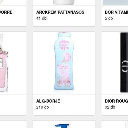
BŐRRE
ARCKRÉM PATTANÁSOS
BŐR VITAM
BŐRRE
41 db
5 db
ALG-BÖRJE
DIOR ROUG
210 db
92 db