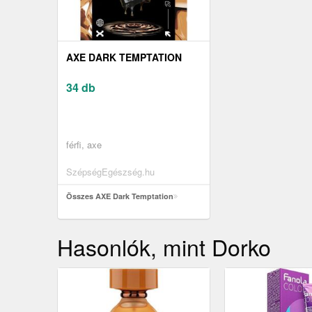
AXE DARK TEMPTATION
34 db
férfi, axe
SzépségEgészség.hu
Összes AXE Dark Temptation
Hasonlók, mint Dorko