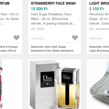
ARFUM
STRAWBERRY FACE WASH
LIGHT BRO
HÁMLASZTÓ TISZTÍTÓ GÉL
15 500
Ft
FOLYÉKON
2 150
Ft
125 ML
ÁRNYALAT 
 Rien, 100 ml,
fresh Sugar Strawberry Face
Revolution Br
SPICE 23 M
ex, Az illatok
Wash, 125 ml, Bőrtisztítás
Drops, 23 ml,
s
nőknek, A peeling hidratált és
nőknek, Szere
rait
rugalmas bőrt eredményez
olyan napokon
női, fresh
női, revolution
 illatával az
Távolítsa el a szennyeződéseket
tűnne, amikor
és a...
a...
notino.hu
notino.hu
Libre d’Orange
Hasonlók, mint fresh Sugar
Hasonlók, mint
nisex 100 ml
Strawberry Face Wash hámlasztó
Light Bronzing
tisztító gél 125 ml
bronzosító árn
Spice 23 ml