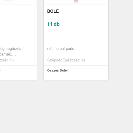
DOLE
11 db
égmegőrzés |
női, l’oréal paris
párnák,
zség.hu
SzépségEgészség.hu
Összes Dole