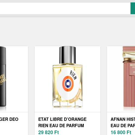
GER DEO
ETAT LIBRE D’ORANGE
AFNAN HIS
RIEN EAU DE PARFUM
EAU DE PA
UNISEX 50 ML
29 820
Ft
100 ML
16 800
Ft