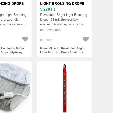
NZING DROPS
LIGHT BRONZING DROPS
Y BRONZOSÍTÓ
FOLYÉKONY BRONZOSÍTÓ
5 270
Ft
DEEP BRONZE
ÁRNYALAT BRONZE
ight Light Bronzing
Revolution Bright Light Bronzing
L
SCORCHED 23 ML
 Bronzosítók
Drops, 23 ml, Bronzosítók
tné, ha az arca
nőknek, Szeretné, ha az arca
 is barnultnak
olyan napokon is barnultnak
női, revolution
 nem tartózkodik
tűnne, amikor nem tartózkodik
a...
notino.hu
 Revolution Bright
Hasonlók, mint Revolution Bright
 Drops folyékony
Light Bronzing Drops folyékony
yalat Deep Bronze
bronzosító árnyalat Bronze
Scorched 23 ml