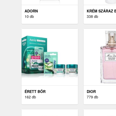
ADORN
KRÉM SZÁRAZ 
10 db
338 db
ÉRETT BŐR
DIOR
162 db
779 db