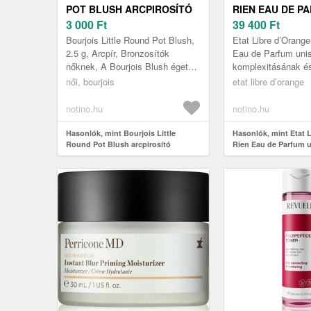
POT BLUSH ARCPIROSÍTÓ
RIEN EAU DE P
ÁRNYALAT 34 ROSE D´OR 2,
3 000
Ft
UNISEX 100 ML
39 400
Ft
5 G
Bourjois Little Round Pot Blush,
Etat Libre d’Orange
2.5 g, Arcpír, Bronzosítók
Eau de Parfum unis
nőknek, A Bourjois Blush égetett
komplexitásának é
arcpirosító textúrája selymes és
gazdagságának hatá
női, bourjois
etat libre d’orange
enyhén csillogó, így ...
feszegeti különleges
Etat...
notino.hu
notino.hu
Hasonlók, mint Bourjois Little
Hasonlók, mint Etat 
Round Pot Blush arcpirosító
Rien Eau de Parfum u
árnyalat 34 Rose D´Or 2, 5 g