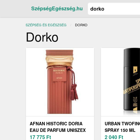
SzépségEgészség.hu
SZÉPSÉG ÉS EGÉSZSÉG
JELENLEGI:
DORKO
Dorko
AFNAN HISTORIC DORIA
URBAN TWOFIN
EAU DE PARFUM UNISZEX
SPRAY 150 ML
100 ML
17 775
Ft
2 040
Ft