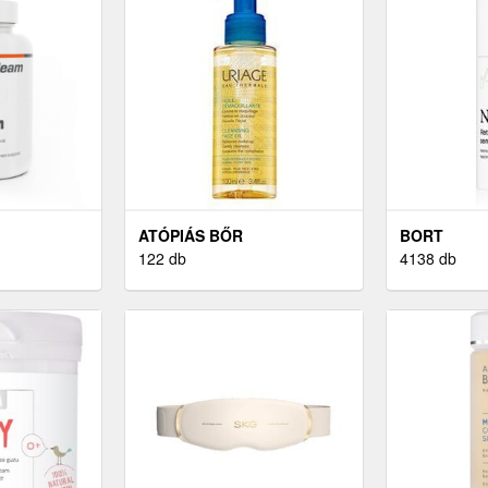
ATÓPIÁS BŐR
BORT
122 db
4138 db