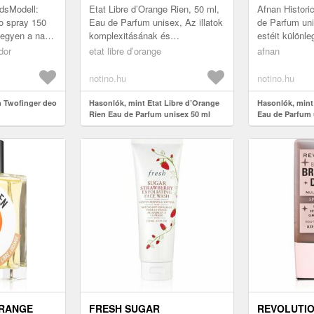
dsModell:
Etat Libre d’Orange Rien, 50 ml,
Afnan Histori
o spray 150
Eau de Parfum unisex, Az illatok
de Parfum un
legyen a napi
komplexitásának és
estéit különl
t ruhákat
gazdagságának határait
kiegyensúlyoz
dor
etat libre d’orange
afnan
tja. A ha...
feszegeti különleges illatával az
édes Afnan Hi
Etat ...
notino.hu
notino.hu
n Twofinger deo
Hasonlók, mint Etat Libre d’Orange
Hasonlók, mint
Rien Eau de Parfum unisex 50 ml
Eau de Parfum 
ORANGE
FRESH SUGAR
REVOLUTIO