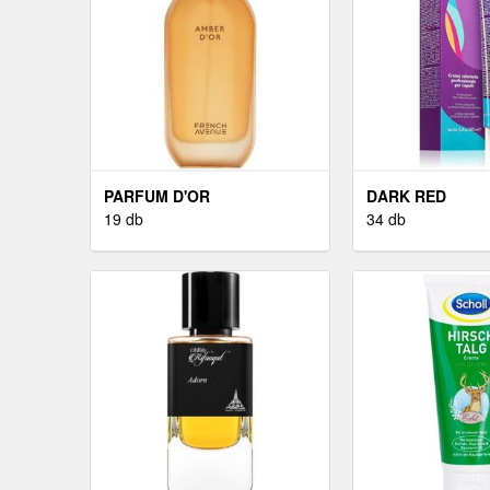
PARFUM D'OR
DARK RED
19 db
34 db