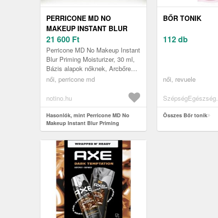
PERRICONE MD NO
BŐR TONIK
MAKEUP INSTANT BLUR
PRIMING MOISTURIZER
21 600
Ft
112 db
ALAPOZÓ HIDRATÁLÓ
Perricone MD No Makeup Instant
BÁZIS 30 ML
Blur Priming Moisturizer, 30 ml,
Bázis alapok nőknek, Arcbőre
egész nap tartó tökéletes
női, perricone md
női, revuele
megjelenéséről nem csak az a...
notino.hu
SzépségEgészség.
Hasonlók, mint Perricone MD No
Összes Bőr tonik
Makeup Instant Blur Priming
Moisturizer alapozó hidratáló bázis
30 ml