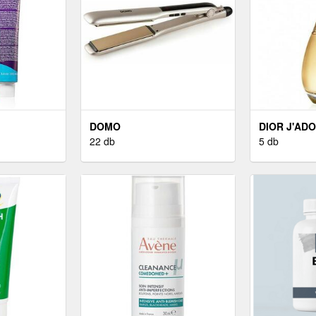
DOMO
DIOR J'AD
22 db
5 db