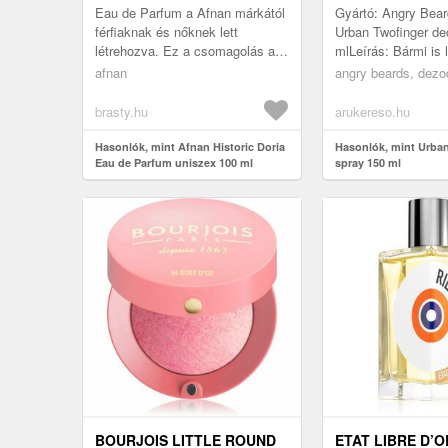
Eau de Parfum a Afnan márkától
Gyártó: Angry Bear
férfiaknak és nőknek lett
Urban Twofinger de
létrehozva. Ez a csomagolás az
mlLeírás: Bármi is 
Ön által választott illatot
programja, az izzad
afnan
angry beards, dezo
tartalmazza, 100 ml .
maga mögött hagyha
brasty.hu
arukereso.hu
Hasonlók, mint Afnan Historic Doria
Hasonlók, mint Urba
Eau de Parfum uniszex 100 ml
spray 150 ml
BOURJOIS LITTLE ROUND
ETAT LIBRE D’