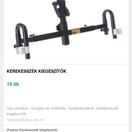
KEREKESSZÉK KIEGÉSZÍTŐK
16 db
non-unizdrav, mozgás és mobilitás, kerekesszékek, kerekesszék
kiegészítők
SzépségEgészség.hu
Összes Kerekesszék kiegészítők