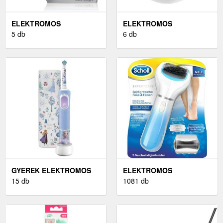
ELEKTROMOS
ELEKTROMOS
MITESSZER ELTÁVOLÍTÓ
5 db
MASSZÍROZÓ KÉSZÜLÉK
6 db
GYEREK ELEKTROMOS
ELEKTROMOS
FOGKEFE
15 db
1081 db