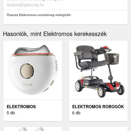
SzépségEgészség.hu
Összes Elektromos cumisüveg melegítők
Hasonlók, mint Elektromos kerekesszék
ELEKTROMOS
ELEKTROMOS ROBOGÓK
ARCMASSZÍROZÓ
5 db
6 db