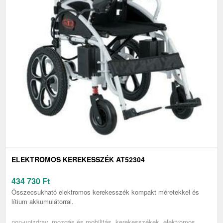
ELEKTROMOS KEREKESSZÉK AT52304
434 730
Ft
Összecsukható elektromos kerekesszék kompakt méretekkel és
lítium akkumulátorral.
non-unizdrav, mozgás és mobilitás, kerekesszékek, elektromos