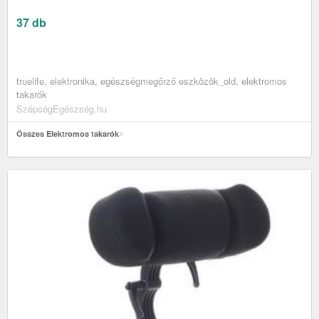
37 db
truelife, elektronika, egészségmegőrző eszközök_old, elektromos
takarók
SzépségEgészség.hu
Összes Elektromos takarók