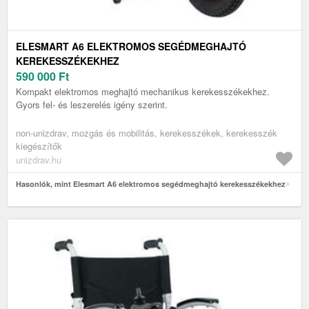
ELESMART A6 ELEKTROMOS SEGÉDMEGHAJTÓ
KEREKESSZÉKEKHEZ
590 000
Ft
Kompakt elektromos meghajtó mechanikus kerekesszékekhez.
Gyors fel- és leszerelés igény szerint.
non-unizdrav, mozgás és mobilitás, kerekesszékek, kerekesszék
kiegészítők
unizdrav.hu
Hasonlók, mint Elesmart A6 elektromos segédmeghajtó kerekesszékekhez