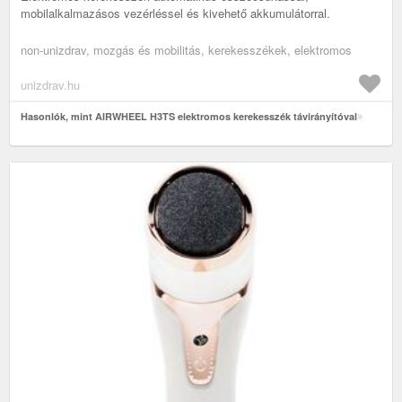
mobilalkalmazásos vezérléssel és kivehető akkumulátorral.
non-unizdrav, mozgás és mobilitás, kerekesszékek, elektromos
unizdrav.hu
Hasonlók, mint AIRWHEEL H3TS elektromos kerekesszék távirányítóval