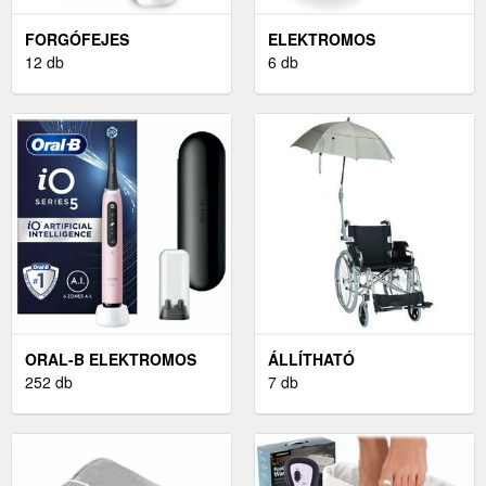
FORGÓFEJES
ELEKTROMOS
ELEKTROMOS
12 db
STIMULÁCIÓ
6 db
FOGKEFÉK
ORAL-B ELEKTROMOS
ÁLLÍTHATÓ
FOGKEFÉK
252 db
KEREKESSZÉK
7 db