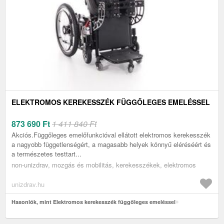
ELEKTROMOS KEREKESSZÉK FÜGGŐLEGES EMELÉSSEL
873 690
Ft
1 411 840 Ft
Akciós.Függőleges emelőfunkcióval ellátott elektromos kerekesszék
a nagyobb függetlenségért, a magasabb helyek könnyű eléréséért és
a természetes testtart...
non-unizdrav, mozgás és mobilitás, kerekesszékek, elektromos
unizdrav.hu
Hasonlók, mint Elektromos kerekesszék függőleges emeléssel