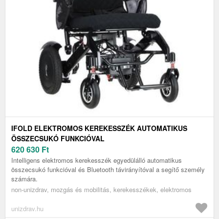
IFOLD ELEKTROMOS KEREKESSZÉK AUTOMATIKUS
ÖSSZECSUKÓ FUNKCIÓVAL
620 630
Ft
Intelligens elektromos kerekesszék egyedülálló automatikus
összecsukó funkcióval és Bluetooth távirányítóval a segítő személy
számára.
non-unizdrav, mozgás és mobilitás, kerekesszékek, elektromos
unizdrav.hu