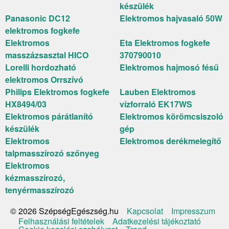
készülék
Panasonic DC12
Elektromos hajvasaló 50W
elektromos fogkefe
Elektromos
Eta Elektromos fogkefe
masszázsasztal HICO
370790010
Lorelli hordozható
Elektromos hajmosó fésű
elektromos Orrszívó
Philips Elektromos fogkefe
Lauben Elektromos
HX8494/03
vízforraló EK17WS
Elektromos párátlanító
Elektromos körömcsiszoló
készülék
gép
Elektromos
Elektromos derékmelegítő
talpmasszírozó szőnyeg
Elektromos
kézmasszírozó,
tenyérmasszírozó
Kapcsolat
Impresszum
© 2026 SzépségEgészség.hu
Felhasználási feltételek
Adatkezelési tájékoztató