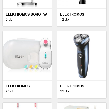
ELEKTROMOS BOROTVA
ELEKTROMOS
KIEGÉSZÍTŐK
5 db
FOGKEFÉK ÉS
12 db
SZÁJZUHANYOK
ELEKTROMOS
ELEKTROMOS
KÖRÖMRESZELŐK
25 db
BOROTVÁK
55 db