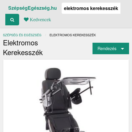
SzépségEgészség.hu
Kedvencek
SZÉPSÉG ÉS EGÉSZSÉG
JELENLEGI:
ELEKTROMOS KEREKESSZÉK
Elektromos
Rendezés
Kerekesszék