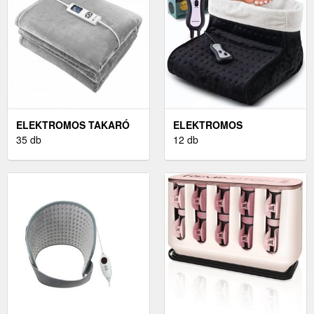
ELEKTROMOS TAKARÓ
ELEKTROMOS
35 db
LÁBMELEGÍTŐK
12 db