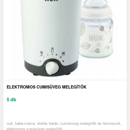
ELEKTROMOS CUMISÜVEG MELEGÍTŐK
5 db
nuk, baba-mama, etetés itatás, cumisüveg melegítők és termoszok,
elektromos cumisüveg melegítők