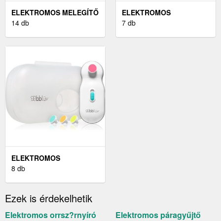
ELEKTROMOS MELEGÍTŐ
ELEKTROMOS
PÁRNA
14 db
HAJSÜTŐVAS
7 db
ELEKTROMOS
RESZELŐK
8 db
Ezek is érdekelhetik
Elektromos orrsz?rnyíró
Elektromos páragyűjtő