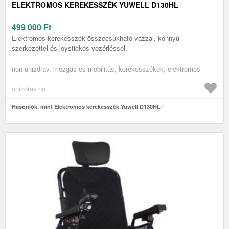
ELEKTROMOS KEREKESSZÉK YUWELL D130HL
499 000
Ft
Elektromos kerekesszék összecsukható vázzal, könnyű
szerkezettel és joystickos vezérléssel.
non-unizdrav, mozgás és mobilitás, kerekesszékek, elektromos
unizdrav.hu
Hasonlók, mint Elektromos kerekesszék Yuwell D130HL