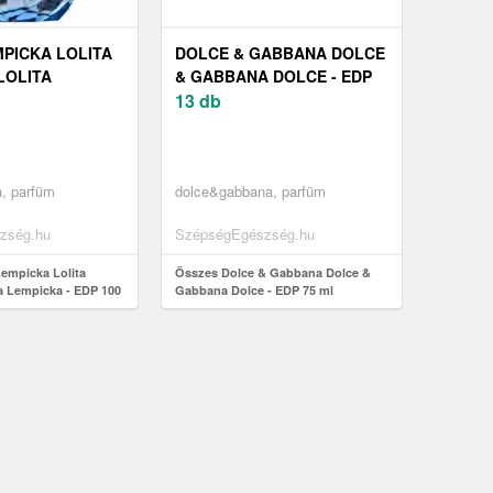
MPICKA LOLITA
DOLCE & GABBANA DOLCE
LOLITA
& GABBANA DOLCE - EDP
 EDP 100 ML
75 ML
13 db
a, parfüm
dolce&gabbana, parfüm
zség.hu
SzépségEgészség.hu
Lempicka Lolita
Összes Dolce & Gabbana Dolce &
a Lempicka - EDP 100
Gabbana Dolce - EDP 75 ml