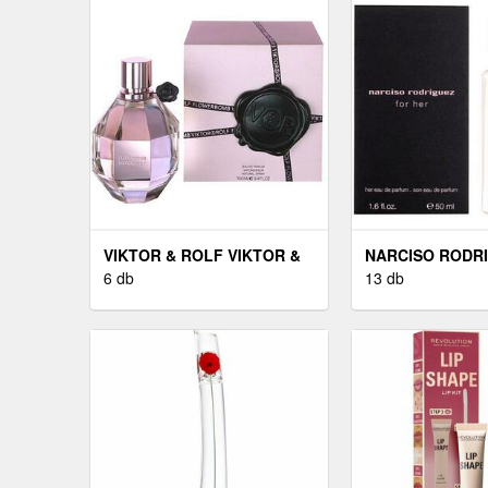
VIKTOR & ROLF VIKTOR &
NARCISO RODR
ROLF FLOWERBOMB - EDP
6 db
NARCISO RODR
13 db
100 ML
HER - EDP 100 