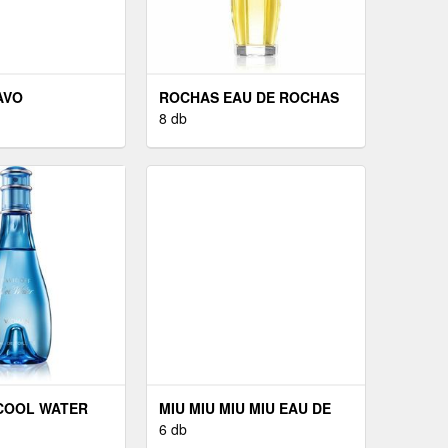
AVO
ROCHAS EAU DE ROCHAS
R KORREKTOR
EAU DE TOILETTE
8 db
. 5 3, 5 ML
HÖLGYEKNEK 100 ML
COOL WATER
MIU MIU MIU MIU EAU DE
 DE TOILETTE
PARFUM NŐKNEK 50 ML
6 db