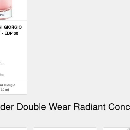
I GIORGIO
- EDP 30
füm
hu
ni Giorgio
 30 ml
der Double Wear Radiant Concea