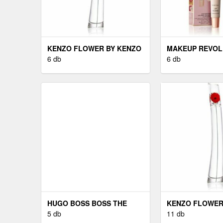
KENZO FLOWER BY KENZO
MAKEUP REVOLU
EAU DE PARFUM
6 db
SHAPE KIT AJ
6 db
HÖLGYEKNEK 100 ML
KÉSZLET ÁRNY
NUDE 1 DB
HUGO BOSS BOSS THE
KENZO FLOWER
SCENT EAU DE TOILETTE
5 db
EAU DE PARFU
11 db