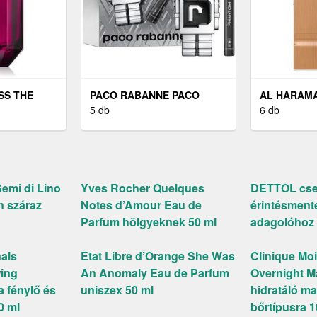
SS THE
PACO RABANNE PACO
AL HARAMA
 PARFUM
RABANNE PHANTOM - EDT
5 db
EAU DE PA
6 db
100 ML
60 ML
Semi di Lino
Yves Rocher Quelques
DETTOL cser
n száraz
Notes d’Amour Eau de
érintésment
Parfum hölgyeknek 50 ml
adagolóhoz 
nals
Etat Libre d’Orange She Was
Clinique Mo
ing
An Anomaly Eau de Parfum
Overnight M
a fénylő és
uniszex 50 ml
hidratáló m
0 ml
bőrtípusra 1