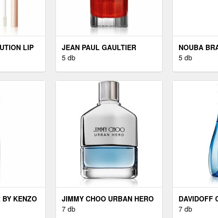
TION LIP
JEAN PAUL GAULTIER
NOUBA BR
AKÁPOLÓ
SCANDAL EAU DE PARFUM
5 db
CONCEALE
5 db
ALAT WARM
HÖLGYEKNEK 50 ML
ÁRNYALAT N
 BY KENZO
JIMMY CHOO URBAN HERO
DAVIDOFF 
M NŐKNEK
EAU DE PARFUM URAKNAK
7 db
WOMAN EAU
7 db