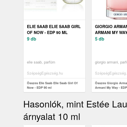
ELIE SAAB ELIE SAAB GIRL
GIORGIO ARMAN
OF NOW - EDP 90 ML
ARMANI MY WAY 
9 db
ML
5 db
elie saab, parfüm
giorgio armani, par
SzépségEgészség.hu
SzépségEgészség.
Összes Elie Saab Elie Saab Girl Of
Összes Giorgio Arma
Now - EDP 90 ml
Armani My Way - EDP
Hasonlók, mint Estée Lau
árnyalat 10 ml