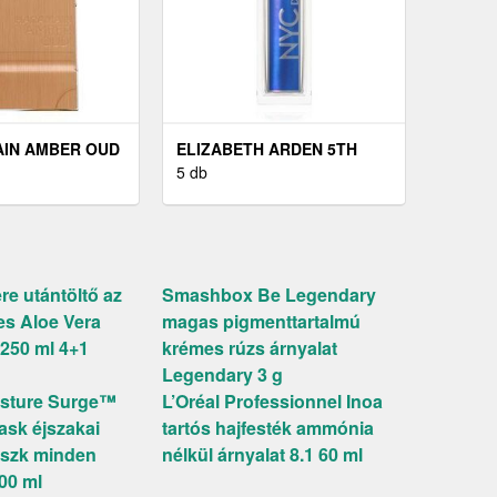
IN AMBER OUD
ELIZABETH ARDEN 5TH
RFUM UNISZEX
AVENUE EAU DE PARFUM
5 db
HÖLGYEKNEK 75 ML
e utántöltő az
Smashbox Be Legendary
es Aloe Vera
magas pigmenttartalmú
250 ml 4+1
krémes rúzs árnyalat
Legendary 3 g
isture Surge™
L’Oréal Professionnel Inoa
ask éjszakai
tartós hajfesték ammónia
aszk minden
nélkül árnyalat 8.1 60 ml
00 ml