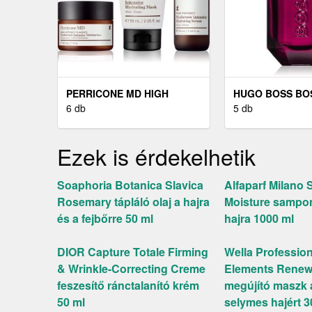
PERRICONE MD HIGH
HUGO BOSS BO
POTENCY INTENSIVE
6 db
SCENT EAU DE
5 db
HYDRATING SERUM
NŐKNEK 30 ML
INTENZÍV HIDRATÁLÓ
Ezek is érdekelhetik
SZÉRUM HIALURONSAVVAL
59 ML
Soaphoria Botanica Slavica
Alfaparf Milano 
Rosemary tápláló olaj a hajra
Moisture sampo
és a fejbőrre 50 ml
hajra 1000 ml
DIOR Capture Totale Firming
Wella Professio
& Wrinkle-Correcting Creme
Elements Renew
feszesítő ránctalanító krém
megújító maszk 
50 ml
selymes hajért 3