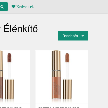
Kedvencek
 Élénkítő
Rendezés