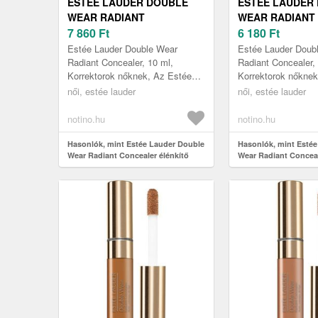
ESTÉE LAUDER DOUBLE
ESTÉE LAUDER
WEAR RADIANT
WEAR RADIANT
CONCEALER ÉLÉNKÍTŐ
7 860
Ft
CONCEALER ÉL
6 180
Ft
KORREKTOR ÁRNYALAT 5C
KORREKTOR ÁR
Estée Lauder Double Wear
Estée Lauder Doub
DEEP 10 ML
ULTRA DEEP 10
Radiant Concealer, 10 ml,
Radiant Concealer,
Korrektorok nőknek, Az Estée
Korrektorok nőknek
Lauder Double Wear Radiant
Lauder Double Wea
női, estée lauder
női, estée lauder
élénkítő korrektor könnyedén
élénkítő korrektor
elfedi bőrh...
elfedi bőrh...
notino.hu
notino.hu
Hasonlók, mint Estée Lauder Double
Hasonlók, mint Esté
Wear Radiant Concealer élénkítő
Wear Radiant Conceal
korrektor árnyalat 5C Deep 10 ml
korrektor árnyalat 7N
ml