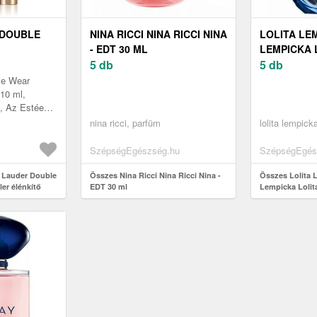
 DOUBLE
NINA RICCI NINA RICCI NINA
LOLITA LE
- EDT 30 ML
LEMPICKA 
ÉNKÍTŐ
5 db
LEMPICKA -
5 db
NYALAT 6W
le Wear
 ML
 10 ml,
, Az Estée
r Radiant
nina ricci, parfüm
lolita lempick
 könnyedén
SzépségEgészség.hu
SzépségEgés
e Lauder Double
Összes Nina Ricci Nina Ricci Nina -
Összes Lolita 
er élénkítő
EDT 30 ml
Lempicka Lolit
 Extra Deep 10
ml