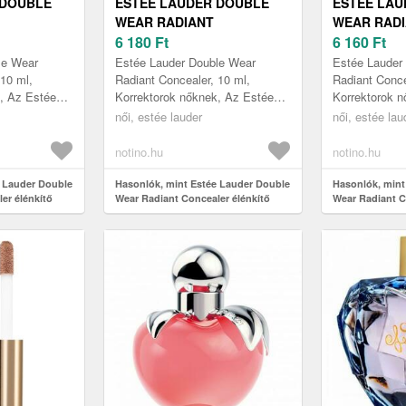
 DOUBLE
ESTÉE LAUDER DOUBLE
ESTÉE LAU
WEAR RADIANT
WEAR RAD
ÉNKÍTŐ
CONCEALER ÉLÉNKÍTŐ
6 180
Ft
CONCEALE
6 160
Ft
NYALAT 7N
KORREKTOR ÁRNYALAT 7C
KORREKTO
le Wear
Estée Lauder Double Wear
Estée Lauder
 ML
ULTRA DEEP 10 ML
VERY DEEP
 10 ml,
Radiant Concealer, 10 ml,
Radiant Conce
, Az Estée
Korrektorok nőknek, Az Estée
Korrektorok 
r Radiant
Lauder Double Wear Radiant
Lauder Doubl
női, estée lauder
női, estée lau
 könnyedén
élénkítő korrektor könnyedén
élénkítő korr
elfedi bőrh...
elfedi bőrh...
notino.hu
notino.hu
e Lauder Double
Hasonlók, mint Estée Lauder Double
Hasonlók, mint
er élénkítő
Wear Radiant Concealer élénkítő
Wear Radiant C
 Ultra Deep 10
korrektor árnyalat 7C Ultra Deep 10
korrektor árnya
ml
ml