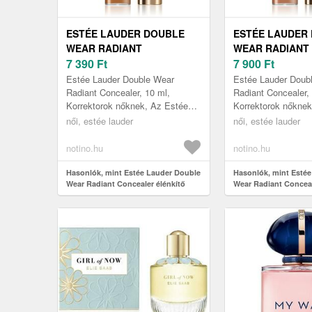
ESTÉE LAUDER DOUBLE
ESTÉE LAUDER
WEAR RADIANT
WEAR RADIANT
CONCEALER ÉLÉNKÍTŐ
7 390
Ft
CONCEALER ÉL
7 900
Ft
KORREKTOR ÁRNYALAT 6N
KORREKTOR ÁR
Estée Lauder Double Wear
Estée Lauder Doub
EXTRA DEEP 10 ML
EXTRA DEEP 10
Radiant Concealer, 10 ml,
Radiant Concealer,
Korrektorok nőknek, Az Estée
Korrektorok nőknek
Lauder Double Wear Radiant
Lauder Double Wea
női, estée lauder
női, estée lauder
élénkítő korrektor könnyedén
élénkítő korrektor
elfedi bőrh...
elfedi bőrh...
notino.hu
notino.hu
Hasonlók, mint Estée Lauder Double
Hasonlók, mint Esté
Wear Radiant Concealer élénkítő
Wear Radiant Conceal
korrektor árnyalat 6N Extra Deep 10
korrektor árnyalat 6W
ml
ml