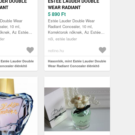
DER DOUBLE
ESTÉE LAUDER DOUBLE
IANT
WEAR RADIANT
R ÉLÉNKÍTŐ
CONCEALER ÉLÉNKÍTŐ
5 890
Ft
R ÁRNYALAT 8N
KORREKTOR ÁRNYALAT 6C
 Double Wear
Estée Lauder Double Wear
 10 ML
EXTRA DEEP 10 ML
aler, 10 ml,
Radiant Concealer, 10 ml,
nőknek, Az Estée
Korrektorok nőknek, Az Estée
e Wear Radiant
Lauder Double Wear Radiant
der
női, estée lauder
ektor könnyedén
élénkítő korrektor könnyedén
elfedi bőrh...
notino.hu
 Estée Lauder Double
Hasonlók, mint Estée Lauder Double
oncealer élénkítő
Wear Radiant Concealer élénkítő
lat 8N Very Deep 10
korrektor árnyalat 6C Extra Deep 10
ml