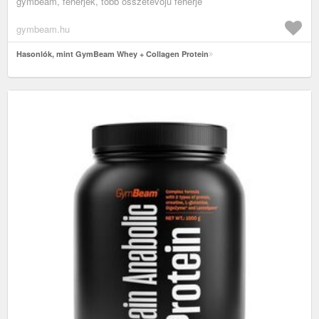
gymbeam, fehérjék, több összetevőjű fehérje
gymbeam.hu
Hasonlók, mint GymBeam Whey + Collagen Protein