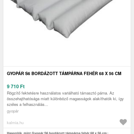
GYOPÁR S6 BORDÁZOTT TÁMPÁRNA FEHÉR 68 X 56 CM
9 710
Ft
Rögzítő fektetésre használatos variálható támasztó párna. Az
összehajthatósága miatt különböző magasságok alakíthatók ki, így
széles a felhasználás...
gyopár
kalmia.hu
Hasonlók, mint Gyopár S6 bordázott támpárna fehér 68 x 56 cm