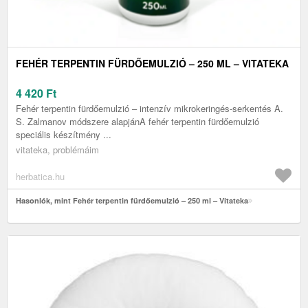
FEHÉR TERPENTIN FÜRDŐEMULZIÓ – 250 ML – VITATEKA
4 420
Ft
Fehér terpentin fürdőemulzió – intenzív mikrokeringés-serkentés A.
S. Zalmanov módszere alapjánA fehér terpentin fürdőemulzió
speciális készítmény ...
vitateka, problémáim
herbatica.hu
Hasonlók, mint Fehér terpentin fürdőemulzió – 250 ml – Vitateka