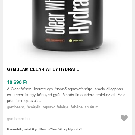
GYMBEAM CLEAR WHEY HYDRATE
10 690
Ft
A Clear Whey Hydrate egy frissítő tejsavófehérje, amely állagában
és ízében is egy könnyed gyümölcsös limonádéra emlékeztet. Ez a
prémium tejsavóiz...
gymbeam, fehérjék, tejsavó fehérje, fehérje izolátum
gymbeam.hu
Hasonlók, mint GymBeam Clear Whey Hydrate