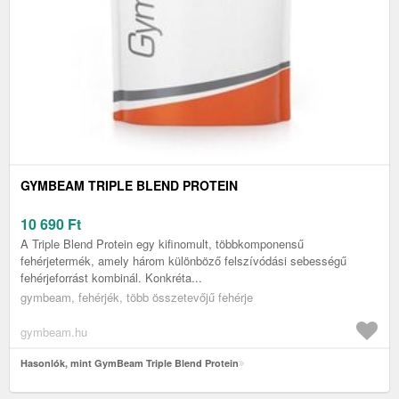
GYMBEAM TRIPLE BLEND PROTEIN
10 690
Ft
A Triple Blend Protein egy kifinomult, többkomponensű
fehérjetermék, amely három különböző felszívódási sebességű
fehérjeforrást kombinál. Konkréta...
gymbeam, fehérjék, több összetevőjű fehérje
gymbeam.hu
Hasonlók, mint GymBeam Triple Blend Protein