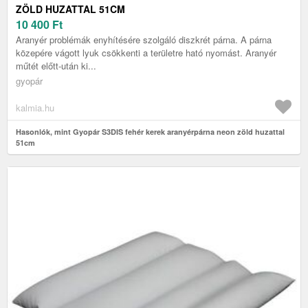
ZÖLD HUZATTAL 51CM
10 400
Ft
Aranyér problémák enyhítésére szolgáló diszkrét párna. A párna
közepére vágott lyuk csökkenti a területre ható nyomást. Aranyér
műtét előtt-után ki...
gyopár
kalmia.hu
Hasonlók, mint Gyopár S3DIS fehér kerek aranyérpárna neon zöld huzattal
51cm