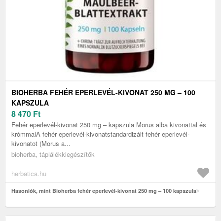
BIOHERBA FEHÉR EPERLEVÉL-KIVONAT 250 MG – 100
KAPSZULA
8 470
Ft
Fehér eperlevél-kivonat 250 mg – kapszula Morus alba kivonattal és
krómmalA fehér eperlevél-kivonatstandardizált fehér eperlevél-
kivonatot (Morus a...
bioherba, táplálékkiegészítők
herbatica.hu
Hasonlók, mint Bioherba fehér eperlevél-kivonat 250 mg – 100 kapszula