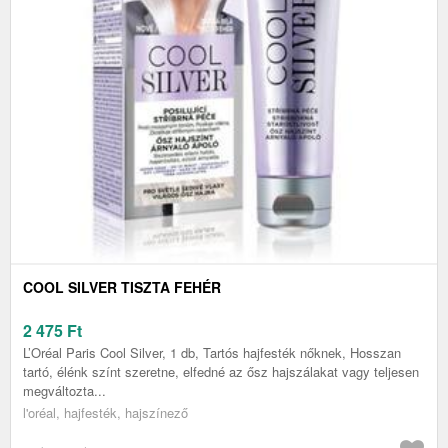
COOL SILVER TISZTA FEHÉR
2 475
Ft
L’Oréal Paris Cool Silver, 1 db, Tartós hajfesték nőknek, Hosszan
tartó, élénk színt szeretne, elfedné az ősz hajszálakat vagy teljesen
megváltozta...
l'oréal, hajfesték, hajszínező