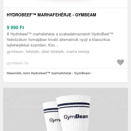
HYDROBEEF™ MARHAFEHÉRJE - GYMBEAM
9 990
Ft
A Hydrobeef™ marhafehérje a szabadalmaztatott HydroBeef™
hidrolizátum formájában kiváló alternatívát nyújt a klasszikus
tejfehérjékkel szemben. Kim...
gymbeam, fehérjék, állati fehérjék, marha fehérje
gymbeam.hu
Hasonlók, mint Hydrobeef™ marhafehérje - GymBeam