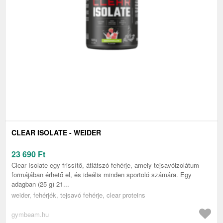
CLEAR ISOLATE - WEIDER
23 690
Ft
Clear Isolate egy frissítő, átlátszó fehérje, amely tejsavóizolátum
formájában érhető el, és ideális minden sportoló számára. Egy
adagban (25 g) 21...
weider, fehérjék, tejsavó fehérje, clear proteins
gymbeam.hu