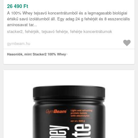
26 490
Ft
A 100% Whey tejsavó koncentrátumból és a legmagasabb biológiai
értékű savó izolátumból áll. Egy adag 24 g fehérjét és 8 esszenciális
aminosavat tar...
stacker2, fehérjék, tejsavó fehérje, fehérje koncentrátumok
gymbeam.hu
Hasonlók, mint Stacker2 100% Whey