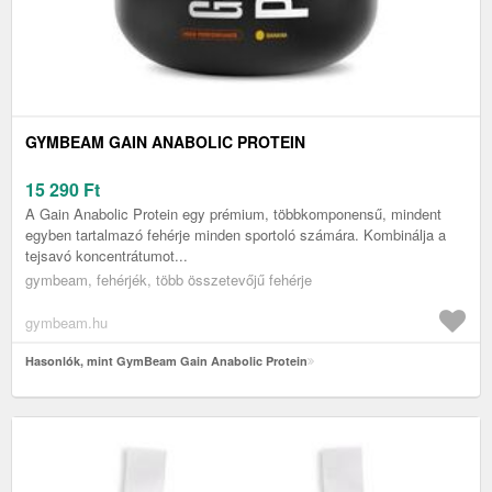
GYMBEAM GAIN ANABOLIC PROTEIN
15 290
Ft
A Gain Anabolic Protein egy prémium, többkomponensű, mindent
egyben tartalmazó fehérje minden sportoló számára. Kombinálja a
tejsavó koncentrátumot...
gymbeam, fehérjék, több összetevőjű fehérje
gymbeam.hu
Hasonlók, mint GymBeam Gain Anabolic Protein