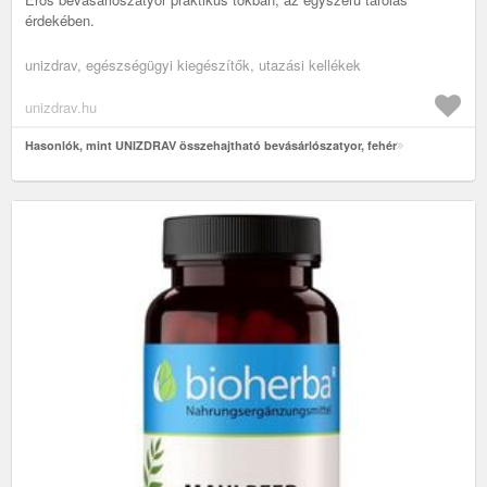
érdekében.
unizdrav, egészségügyi kiegészítők, utazási kellékek
unizdrav.hu
Hasonlók, mint UNIZDRAV összehajtható bevásárlószatyor, fehér