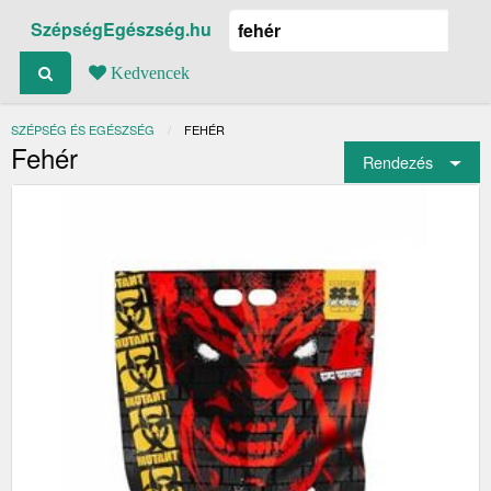
SzépségEgészség.hu
Kedvencek
SZÉPSÉG ÉS EGÉSZSÉG
JELENLEGI:
FEHÉR
Fehér
Rendezés