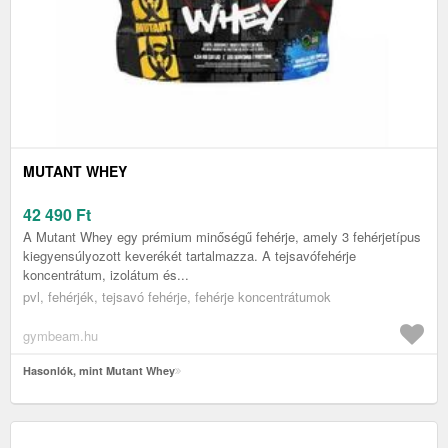
MUTANT WHEY
42 490
Ft
A Mutant Whey egy prémium minőségű fehérje, amely 3 fehérjetípus
kiegyensúlyozott keverékét tartalmazza. A tejsavófehérje
koncentrátum, izolátum és...
pvl, fehérjék, tejsavó fehérje, fehérje koncentrátumok
gymbeam.hu
Hasonlók, mint Mutant Whey