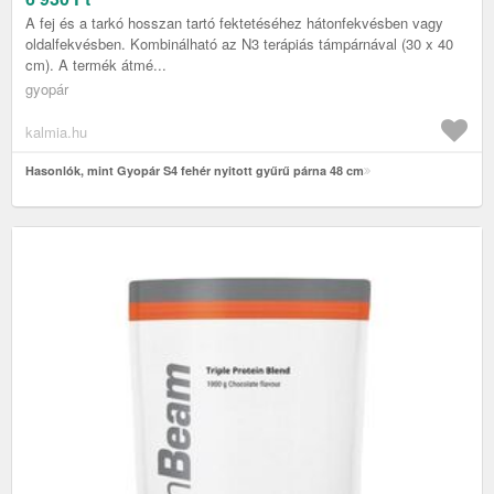
A fej és a tarkó hosszan tartó fektetéséhez hátonfekvésben vagy
oldalfekvésben. Kombinálható az N3 terápiás támpárnával (30 x 40
cm). A termék átmé...
gyopár
kalmia.hu
Hasonlók, mint Gyopár S4 fehér nyitott gyűrű párna 48 cm