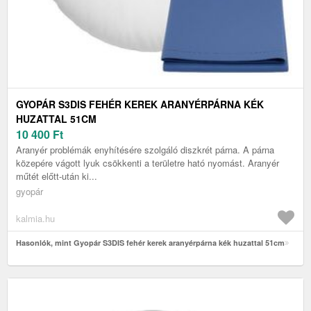
GYOPÁR S3DIS FEHÉR KEREK ARANYÉRPÁRNA KÉK
HUZATTAL 51CM
10 400
Ft
Aranyér problémák enyhítésére szolgáló diszkrét párna. A párna
közepére vágott lyuk csökkenti a területre ható nyomást. Aranyér
műtét előtt-után ki...
gyopár
kalmia.hu
Hasonlók, mint Gyopár S3DIS fehér kerek aranyérpárna kék huzattal 51cm