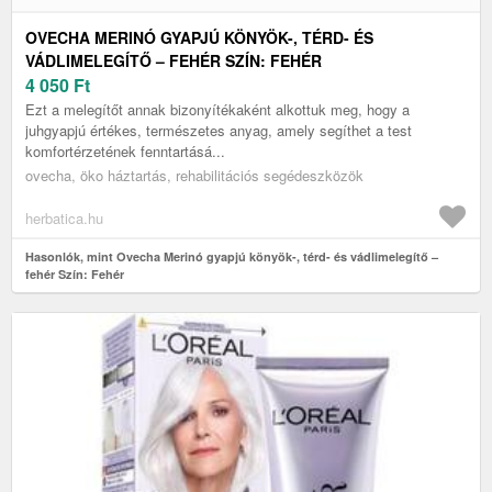
OVECHA MERINÓ GYAPJÚ KÖNYÖK-, TÉRD- ÉS
VÁDLIMELEGÍTŐ – FEHÉR SZÍN: FEHÉR
4 050
Ft
Ezt a melegítőt annak bizonyítékaként alkottuk meg, hogy a
juhgyapjú értékes, természetes anyag, amely segíthet a test
komfortérzetének fenntartásá...
ovecha, öko háztartás, rehabilitációs segédeszközök
herbatica.hu
Hasonlók, mint Ovecha Merinó gyapjú könyök-, térd- és vádlimelegítő –
fehér Szín: Fehér