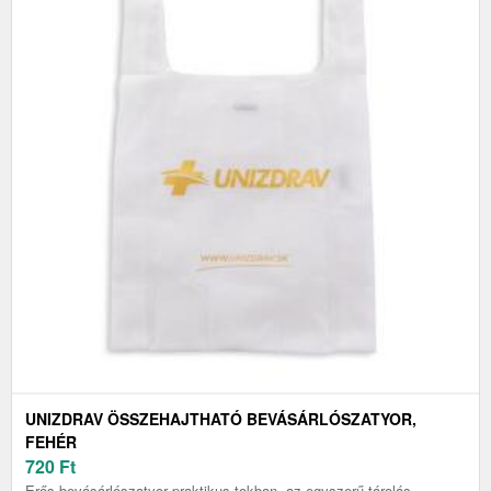
UNIZDRAV ÖSSZEHAJTHATÓ BEVÁSÁRLÓSZATYOR,
FEHÉR
720
Ft
Erős bevásárlószatyor praktikus tokban, az egyszerű tárolás