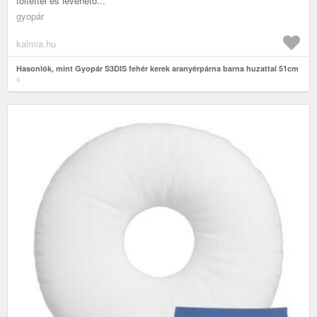
töltettel és levehető...
gyopár
kalmia.hu
Hasonlók, mint Gyopár S3DIS fehér kerek aranyérpárna barna huzattal 51cm