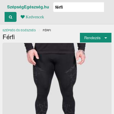
SzépségEgészség.hu
Kedvencek
SZÉPSÉG ÉS EGÉSZSÉG
JELENLEGI:
FÉRFI
Férfi
Rendezés