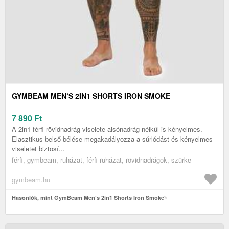
GYMBEAM MEN‘S 2IN1 SHORTS IRON SMOKE
7 890
Ft
A 2in1 férfi rövidnadrág viselete alsónadrág nélkül is kényelmes.
Elasztikus belső bélése megakadályozza a súrlódást és kényelmes
viseletet biztosí...
férfi, gymbeam, ruházat, férfi ruházat, rövidnadrágok, szürke
gymbeam.hu
Hasonlók, mint GymBeam Men‘s 2in1 Shorts Iron Smoke