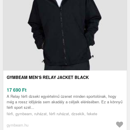
GYMBEAM MEN‘S RELAY JACKET BLACK
17 690
Ft
A Relay férfi dzseki egyértelmű üzenet minden sportolónak, hogy
még a rossz időjárás sem akadály a céljaik elérésében. Ez a könnyű
férfi sport szél...
férfi, gymbeam, ruházat, férfi ruházat, dzsekik, fekete
gymbeam.hu