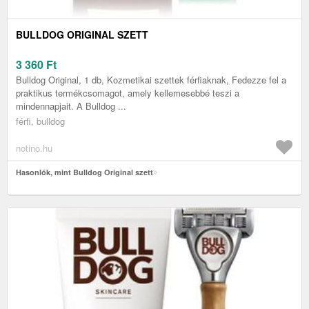
BULLDOG ORIGINAL SZETT
3 360
Ft
Bulldog Original, 1 db, Kozmetikai szettek férfiaknak, Fedezze fel a
praktikus termékcsomagot, amely kellemesebbé teszi a
mindennapjait. A Bulldog ...
férfi, bulldog
notino.hu
Hasonlók, mint Bulldog Original szett