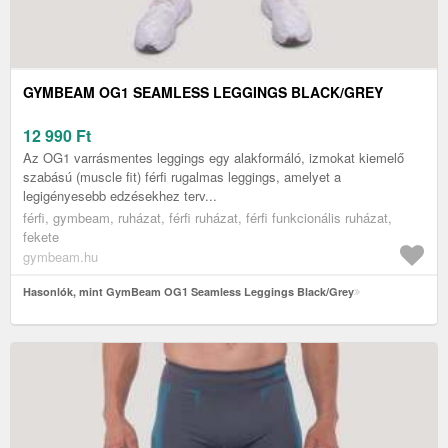
GYMBEAM OG1 SEAMLESS LEGGINGS BLACK/GREY
12 990
Ft
Az OG1 varrásmentes leggings egy alakformáló, izmokat kiemelő
szabású (muscle fit) férfi rugalmas leggings, amelyet a
legigényesebb edzésekhez terv...
férfi, gymbeam, ruházat, férfi ruházat, férfi funkcionális ruházat,
fekete
gymbeam.hu
Hasonlók, mint GymBeam OG1 Seamless Leggings Black/Grey