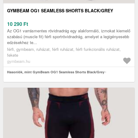
GYMBEAM OG1 SEAMLESS SHORTS BLACK/GREY
10 290
Ft
Az OG1 varrásmentes rövidnadrág egy alakformáló, izmokat kiemelő
szabású (muscle fit) férfi sportrövidnadrág, amelyet a legigényesebb
edzésekhez te...
férfi, gymbeam, ruházat, férfi ruházat, férfi funkcionális ruházat,
fekete
gymbeam.hu
Hasonlók, mint GymBeam OG1 Seamless Shorts Black/Grey