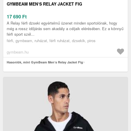
GYMBEAM MEN‘S RELAY JACKET FIG
17 690
Ft
A Relay férfi dzseki egyértelmű üzenet minden sportolónak, hogy
még a rossz időjárás sem akadály a céljaik elérésében. Ez a könnyű
férfi sport szél...
férfi, gymbeam, ruházat, férfi ruházat, dzsekik, piros
gymbeam.hu
Hasonlók, mint GymBeam Men‘s Relay Jacket Fig