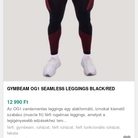
GYMBEAM OG1 SEAMLESS LEGGINGS BLACK/RED
12 990
Ft
Az OG1 varrásmentes leggings egy alakformáló, izmokat kiemelő
szabású (muscle fit) férfi rugalmas leggings, amelyet a
legigényesebb edzésekhez terv...
férfi, gymbeam, ruházat, férfi ruházat, férfi funkcionális ruházat,
fekete