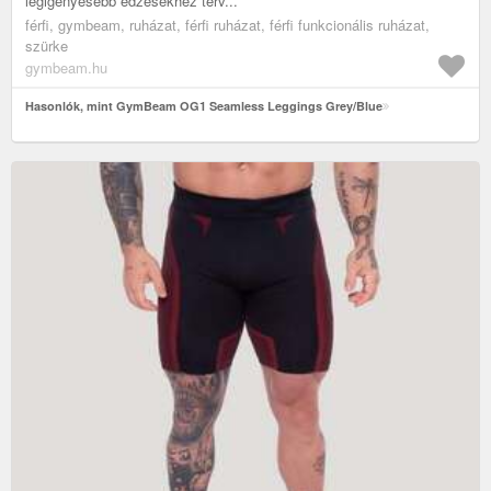
legigényesebb edzésekhez terv...
férfi, gymbeam, ruházat, férfi ruházat, férfi funkcionális ruházat,
szürke
gymbeam.hu
Hasonlók, mint GymBeam OG1 Seamless Leggings Grey/Blue