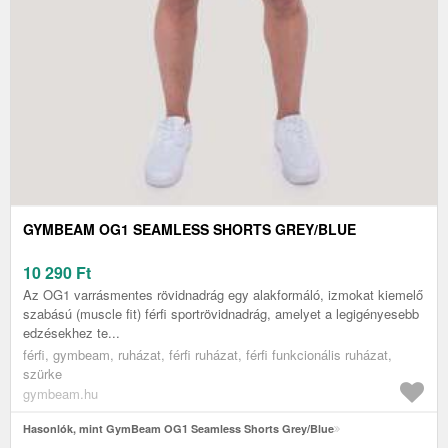
GYMBEAM OG1 SEAMLESS SHORTS GREY/BLUE
10 290
Ft
Az OG1 varrásmentes rövidnadrág egy alakformáló, izmokat kiemelő
szabású (muscle fit) férfi sportrövidnadrág, amelyet a legigényesebb
edzésekhez te...
férfi, gymbeam, ruházat, férfi ruházat, férfi funkcionális ruházat,
szürke
gymbeam.hu
Hasonlók, mint GymBeam OG1 Seamless Shorts Grey/Blue