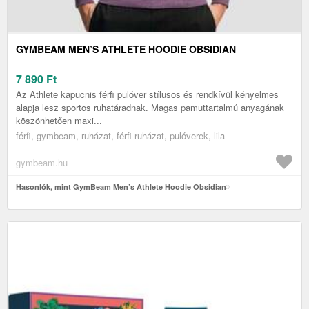
GYMBEAM MEN’S ATHLETE HOODIE OBSIDIAN
7 890
Ft
Az Athlete kapucnis férfi pulóver stílusos és rendkívül kényelmes
alapja lesz sportos ruhatáradnak. Magas pamuttartalmú anyagának
köszönhetően maxi...
férfi, gymbeam, ruházat, férfi ruházat, pulóverek, lila
gymbeam.hu
Hasonlók, mint GymBeam Men’s Athlete Hoodie Obsidian