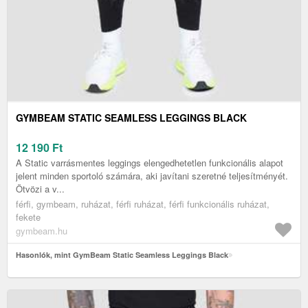
GYMBEAM STATIC SEAMLESS LEGGINGS BLACK
12 190
Ft
A Static varrásmentes leggings elengedhetetlen funkcionális alapot
jelent minden sportoló számára, aki javítani szeretné teljesítményét.
Ötvözi a v...
férfi, gymbeam, ruházat, férfi ruházat, férfi funkcionális ruházat,
fekete
gymbeam.hu
Hasonlók, mint GymBeam Static Seamless Leggings Black