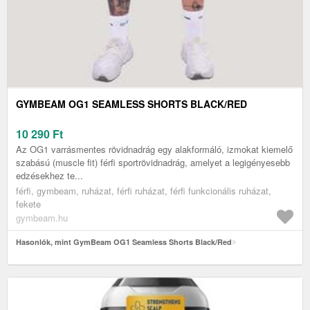
GYMBEAM OG1 SEAMLESS SHORTS BLACK/RED
10 290
Ft
Az OG1 varrásmentes rövidnadrág egy alakformáló, izmokat kiemelő
szabású (muscle fit) férfi sportrövidnadrág, amelyet a legigényesebb
edzésekhez te...
férfi, gymbeam, ruházat, férfi ruházat, férfi funkcionális ruházat,
fekete
gymbeam.hu
Hasonlók, mint GymBeam OG1 Seamless Shorts Black/Red