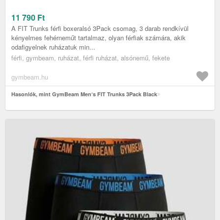
11 790
Ft
A FIT Trunks férfi boxeralsó 3Pack csomag, 3 darab rendkívül
kényelmes fehérneműt tartalmaz, olyan férfiak számára, akik
odafigyelnek ruházatuk min...
férfi, gymbeam, ruházat, férfi ruházat, alsónemű, fekete
gymbeam.hu
Hasonlók, mint GymBeam Men‘s FIT Trunks 3Pack Black