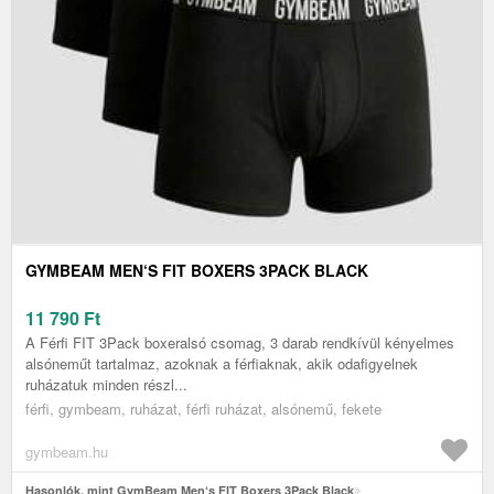
GYMBEAM MEN‘S FIT BOXERS 3PACK BLACK
11 790
Ft
A Férfi FIT 3Pack boxeralsó csomag, 3 darab rendkívül kényelmes
alsóneműt tartalmaz, azoknak a férfiaknak, akik odafigyelnek
ruházatuk minden részl...
férfi, gymbeam, ruházat, férfi ruházat, alsónemű, fekete
gymbeam.hu
Hasonlók, mint GymBeam Men‘s FIT Boxers 3Pack Black