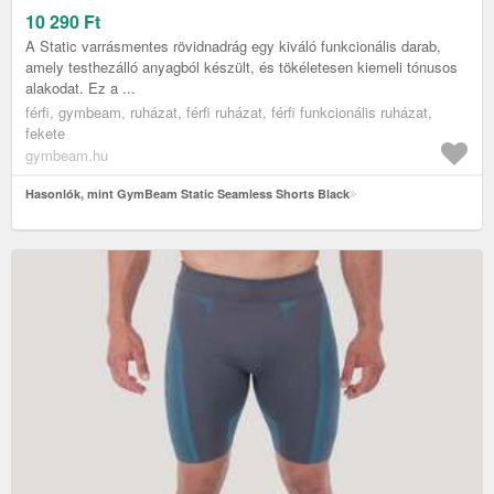
10 290
Ft
A Static varrásmentes rövidnadrág egy kiváló funkcionális darab,
amely testhezálló anyagból készült, és tökéletesen kiemeli tónusos
alakodat. Ez a ...
férfi, gymbeam, ruházat, férfi ruházat, férfi funkcionális ruházat,
fekete
gymbeam.hu
Hasonlók, mint GymBeam Static Seamless Shorts Black