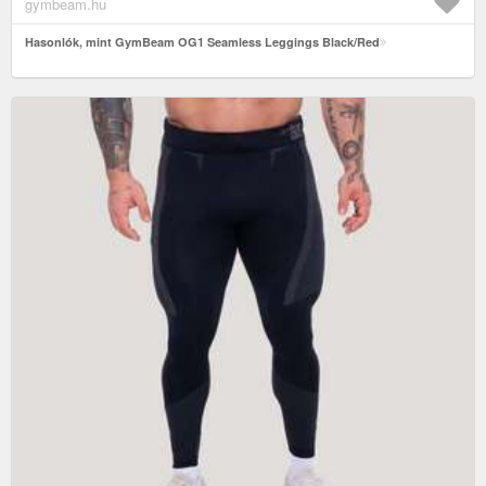
gymbeam.hu
Hasonlók, mint GymBeam OG1 Seamless Leggings Black/Red