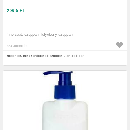
2 955
Ft
inno-sept, szappan, folyékony szappan
arukereso.hu
Hasonlók, mint Fertõtlenítõ szappan utántöltõ 1 l