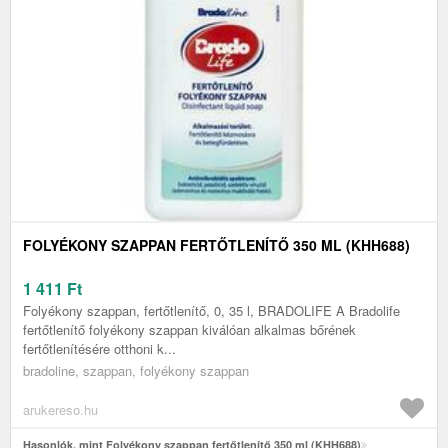
FOLYÉKONY SZAPPAN FERTŐTLENÍTŐ 350 ML (KHH688)
1 411
Ft
Folyékony szappan, fertőtlenítő, 0, 35 l, BRADOLIFE A Bradolife
fertőtlenítő folyékony szappan kiválóan alkalmas bőrének
fertőtlenítésére otthoni k...
bradoline, szappan, folyékony szappan
arukereso.hu
Hasonlók, mint Folyékony szappan fertőtlenítő 350 ml (KHH688)