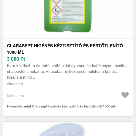
CLARASEPT HIGÉNÉS KÉZTISZTÍTÓ ÉS FERTŐTLENÍTŐ
1000 ML
3 080
Ft
Ez a kéztisztító és fertőtlenítő oldat gyorsan és hatékonyan távolítja
el a baktériumokat és vírusokat, miközben kíméletes a bőrhöz.
Ideális a mind...
clarasept
kalmia.hu
Hasonlók, mint Clarasept higénés kéztisztító és fertőtlenítő 1000 ml