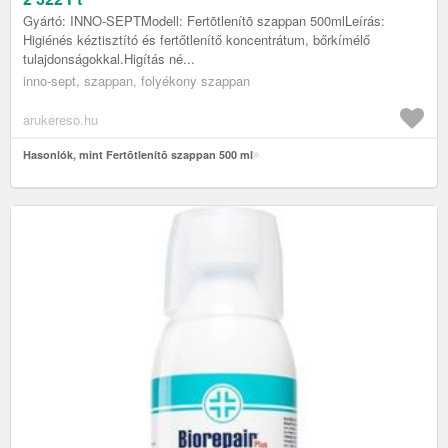
Gyártó: INNO-SEPTModell: Fertõtlenítõ szappan 500mlLeírás:
Higiénés kéztisztító és fertőtlenítő koncentrátum, bőrkímélő
tulajdonságokkal.Higítás né...
inno-sept, szappan, folyékony szappan
arukereso.hu
Hasonlók, mint Fertõtlenítõ szappan 500 ml