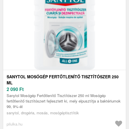
SANYTOL MOSÓGÉP FERTŐTLENÍTŐ TISZTÍTÓSZER 250
ML
2 090
Ft
Sanytol Mosógép Fertőtlenítő Tisztítószer 250 ml Mosógép
fertőtlenítő tisztítószert fejlesztett ki, mely elpusztítja a baktériumok
99, 9%-át
sanytol, drogéria, mosás, mosógéptisztítók
pilulka.hu