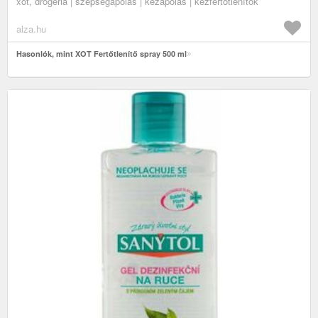
xot, drogéria | szépségápolás | kézápolás | kézfertőtlenítők
alza.hu
Hasonlók, mint XOT Fertőtlenítő spray 500 ml