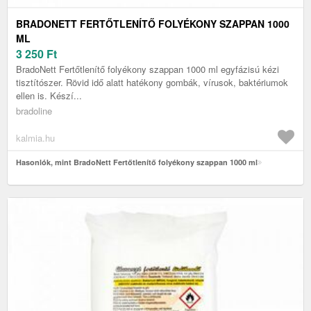
BRADONETT FERTŐTLENÍTŐ FOLYÉKONY SZAPPAN 1000
ML
3 250
Ft
BradoNett Fertőtlenítő folyékony szappan 1000 ml egyfázisú kézi
tisztítószer. Rövid idő alatt hatékony gombák, vírusok, baktériumok
ellen is. Készí...
bradoline
kalmia.hu
Hasonlók, mint BradoNett Fertőtlenítő folyékony szappan 1000 ml