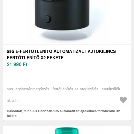
59S E-FERTŐTLENÍTŐ AUTOMATIZÁLT AJTÓKILINCS
FERTŐTLENÍTŐ X2 FEKETE
21 990
Ft
59s, egészségmegőrzés | fertőtlenítés és sterilizálás | sterilizálók
alza.hu
Hasonlók, mint 59s E-fertőtlenítő automatizált ajtókilincs fertőtlenítő X2
fekete