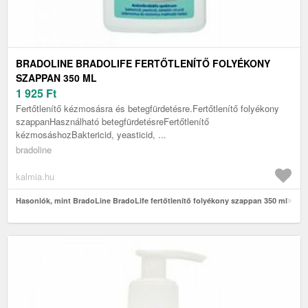
BRADOLINE BRADOLIFE FERTŐTLENÍTŐ FOLYÉKONY
SZAPPAN 350 ML
1 925
Ft
Fertőtlenítő kézmosásra és betegfürdetésre.Fertőtlenítő folyékony
szappanHasználható betegfürdetésreFertőtlenítő
kézmosáshozBaktericid, yeasticid, ...
bradoline
kalmia.hu
Hasonlók, mint BradoLine BradoLife fertőtlenítő folyékony szappan 350 ml