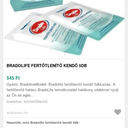
BRADOLIFE FERTŐTLENÍTŐ KENDŐ 5DB
545
Ft
Gyártó: BradolineModell: Bradolife fertőtlenítő kendő 5dbLeírás: A
fertőtlenítő hatású BradoLife termékcsalád hatékony védelmet nyújt
az Ön és egés...
bradoline, kézfertőtlenítő
arukereso.hu
Hasonlók, mint Bradolife fertőtlenítő kendő 5db