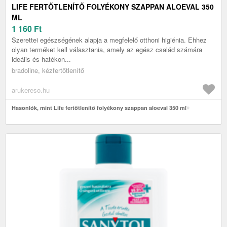
LIFE FERTŐTLENÍTŐ FOLYÉKONY SZAPPAN ALOEVAL 350
ML
1 160
Ft
Szerettei egészségének alapja a megfelelő otthoni higiénia. Ehhez
olyan terméket kell választania, amely az egész család számára
ideális és hatékon...
bradoline, kézfertőtlenítő
arukereso.hu
Hasonlók, mint Life fertőtlenítő folyékony szappan aloeval 350 ml