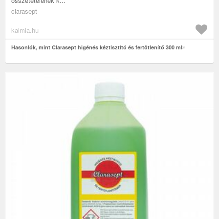
összetételének k...
clarasept
kalmia.hu
Hasonlók, mint Clarasept higénés kéztisztító és fertőtlenítő 300 ml