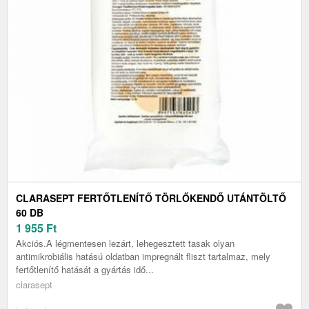
CLARASEPT FERTŐTLENÍTŐ TÖRLŐKENDŐ UTÁNTÖLTŐ
60 DB
1 955
Ft
Akciós.A légmentesen lezárt, lehegesztett tasak olyan
antimikrobiális hatású oldatban impregnált fliszt tartalmaz, mely
fertőtlenítő hatását a gyártás idő...
clarasept