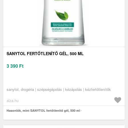
SANYTOL FERTŐTLENÍTŐ GÉL, 500 ML
3 390
Ft
sanytol, drogéria | szépségápolás | kézápolás | kézfertőtlenítők
alza.hu
Hasonlók, mint SANYTOL fertőtlenítő gél, 500 ml