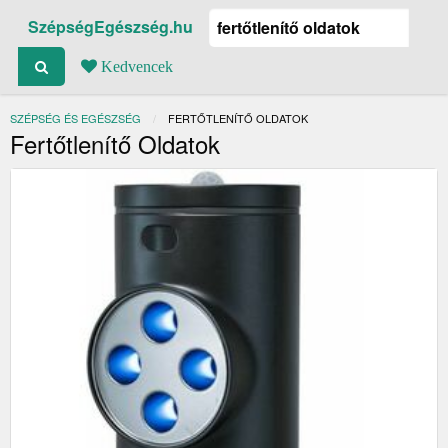
SzépségEgészség.hu
Kedvencek
SZÉPSÉG ÉS EGÉSZSÉG
JELENLEGI:
FERTŐTLENÍTŐ OLDATOK
Fertőtlenítő Oldatok