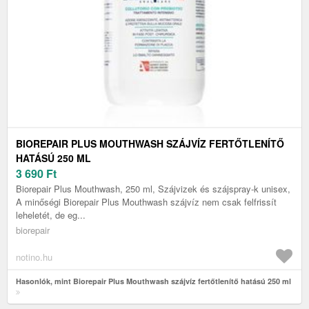
BIOREPAIR PLUS MOUTHWASH SZÁJVÍZ FERTŐTLENÍTŐ
HATÁSÚ 250 ML
3 690
Ft
Biorepair Plus Mouthwash, 250 ml, Szájvizek és szájspray-k unisex,
A minőségi Biorepair Plus Mouthwash szájvíz nem csak felfrissít
leheletét, de eg...
biorepair
notino.hu
Hasonlók, mint Biorepair Plus Mouthwash szájvíz fertőtlenítő hatású 250 ml