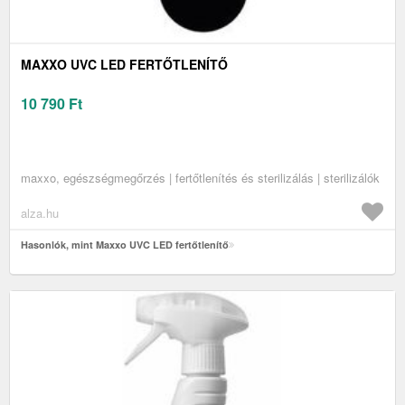
MAXXO UVC LED FERTŐTLENÍTŐ
10 790
Ft
maxxo, egészségmegőrzés | fertőtlenítés és sterilizálás | sterilizálók
alza.hu
Hasonlók, mint Maxxo UVC LED fertőtlenítő