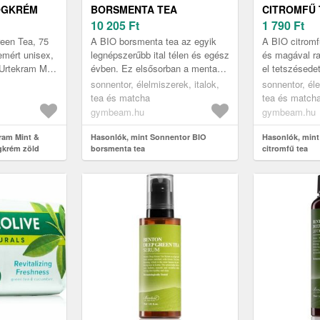
OGKRÉM
BORSMENTA TEA
CITROMFŰ 
5 ML
10 205
Ft
1 790
Ft
een Tea, 75
A BIO borsmenta tea az egyik
A BIO citromf
emért unisex,
legnépszerűbb ital télen és egész
és magával rag
Urtekram Mint
évben. Ez elsősorban a menta
el tetszésedet
rém nem
jellegzetes és friss ízének
vízben áztatt
sonnentor, élelmiszerek, italok,
sonnentor, éle
t és term...
köszönhető, amely például t...
közérzet és a 
tea és matcha
tea és match
gymbeam.hu
gymbeam.hu
ram Mint &
Hasonlók, mint Sonnentor BIO
Hasonlók, mint
gkrém zöld
borsmenta tea
citromfű tea