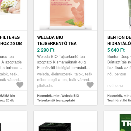
 FILTERES
WELEDA BIO
BENTON DE
HOZ 20 DB
TEJSERKENTŐ TEA
HIDRATÁLÓ
SZOPTATÓ KISMAMÁKNAK
2 290
Ft
ZÖLD TEÁV
5 640
Ft
40 G
eres tea
Weleda BIO Tejserkentő tea
Benton Deep 
 A szoptatós
szoptató Kismamáknak 40 g
Bőrtisztítás 
t a terhesség
Ellenőrzött biológiai forrásból
tisztítsuk az
tatási
származó, válogatott növényi
bőrt? A Bent
talok, teák,
weleda, élelmiszerek italok, teák,
női, benton
fogyasztani...
hozzávalók hatékony keveréke.
zöld tea tartal
 teák várandós
miben segít a tea, teák várandós
Az ...
mák számára
és szoptató kismamák számára
pilulka.hu
notino.hu
 MAMA bio
Hasonlók, mint Weleda BIO
Hasonlók, min
shoz 20 db
Tejserkentő tea szoptató
Tea hidratáló ti
Kismamáknak 40 g
120 g