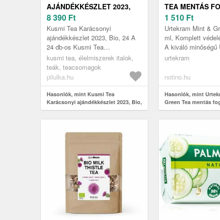
AJÁNDÉKKÉSZLET 2023,
TEA MENTÁS F
BIO, 24
8 390
Ft
ZÖLD TEÁVAL 7
1 510
Ft
Kusmi Tea Karácsonyi
Urtekram Mint & Gr
ajándékkészlet 2023, Bio, 24 A
ml, Komplett védel
24 db-os Kusmi Tea
A kiváló minőségű 
ajándékcsomag egyenként
& Green Tea fogk
kusmi tea, élelmiszerek italok,
urtekram
csomagolt teafiltert tartalmaz, 8
tartalmaz fluoridoka
teák, teacsomagok
ikonikus teakeveré...
pilulka.hu
notino.hu
Hasonlók, mint Kusmi Tea
Hasonlók, mint Urtek
Karácsonyi ajándékkészlet 2023, Bio,
Green Tea mentás fo
24
teával 75 ml