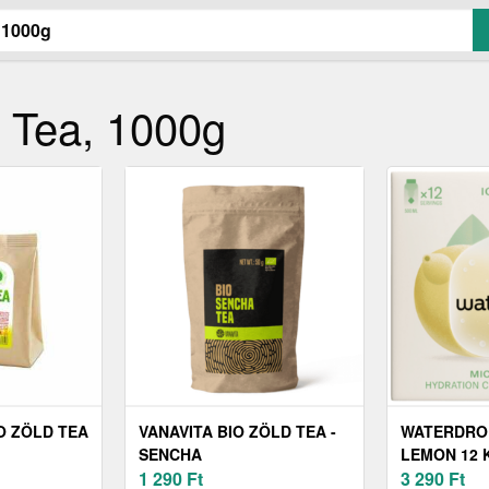
 Tea, 1000g
O ZÖLD TEA
VANAVITA BIO ZÖLD TEA -
WATERDROP
SENCHA
LEMON 12 
1 290
Ft
3 290
Ft