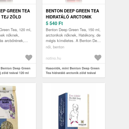
EP GREEN TEA
BENTON DEEP GREEN TEA
 TEJ ZÖLD
HIDRATÁLÓ ARCTONIK
0 ML
ZÖLD TEÁVAL 150 ML
5 540
Ft
Green Tea, 120 ml,
Benton Deep Green Tea, 150 ml,
mek nőknek,
arctonikok nőknek, Hatékony, de
lás arcbőrének,
mégis kíméletes. A Benton Deep
l megnyugtatja a
Green Tea hidratáló arctonik
női, benton
. A Benton Deep
igazán kímélő összetevők...
notino.hu
t Benton Deep Green
Hasonlók, mint Benton Deep Green
j zöld teával 120 ml
Tea hidratáló arctonik zöld teával
150 ml