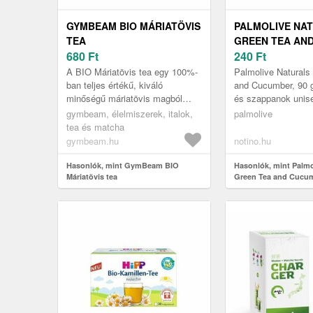
GYMBEAM BIO MÁRIATÖVIS
PALMOLIVE NA
TEA
GREEN TEA AN
680
Ft
CUCUMBER SZI
240
Ft
SZAPPAN ZÖLD 
A BIO Máriatövis tea egy 100%-
Palmolive Naturals
G
ban teljes értékű, kiváló
and Cucumber, 90 g
minőségű máriatövis magból
és szappanok unise
(Silybum marianum) készült,
rendszeres, alapos 
gymbeam, élelmiszerek, italok,
palmolive
szórt gyógytea. Karakteres ízű,
kulcsfontosságú a 
tea és matcha
fino...
hig...
gymbeam.hu
notino.hu
Hasonlók, mint GymBeam BIO
Hasonlók, mint Palmo
Máriatövis tea
Green Tea and Cucum
szappan zöld teával 