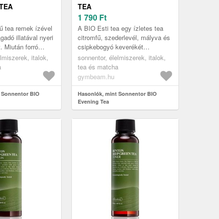
TEA
TEA
1 790
Ft
ű tea remek ízével
A BIO Esti tea egy ízletes tea
adó illatával nyeri
citromfű, szederlevél, mályva és
. Miután forró
csipkebogyó keverékét
ad, élvezheted a jó
tartalmazó praktikus filterben.
lmiszerek, italok,
sonnentor, élelmiszerek, italok,
kikap...
Ideális körülbelül egy órával...
a
tea és matcha
gymbeam.hu
 Sonnentor BIO
Hasonlók, mint Sonnentor BIO
Evening Tea