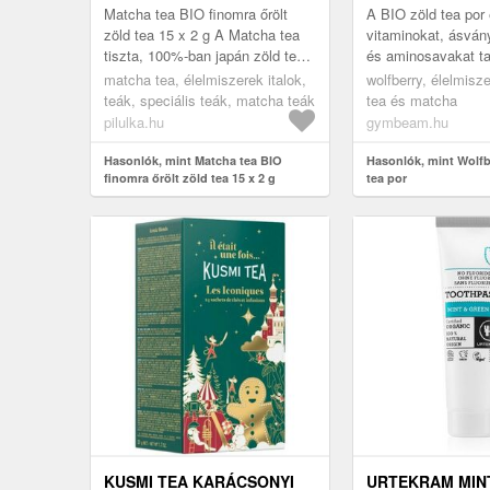
Matcha tea BIO finomra őrölt
A BIO zöld tea por 
zöld tea 15 x 2 g A Matcha tea
vitaminokat, ásván
tiszta, 100%-ban japán zöld tea –
és aminosavakat ta
finomra őrölt. A matcha tea 10-
típus. Finom por, e
matcha tea, élelmiszerek italok,
wolfberry, élelmisze
szer erősebb, mint egy...
színnel, amelyet víz
teák, speciális teák, matcha teák
tea és matcha
pilulka.hu
gymbeam.hu
Hasonlók, mint Matcha tea BIO
Hasonlók, mint Wolfb
finomra őrölt zöld tea 15 x 2 g
tea por
KUSMI TEA KARÁCSONYI
URTEKRAM MIN