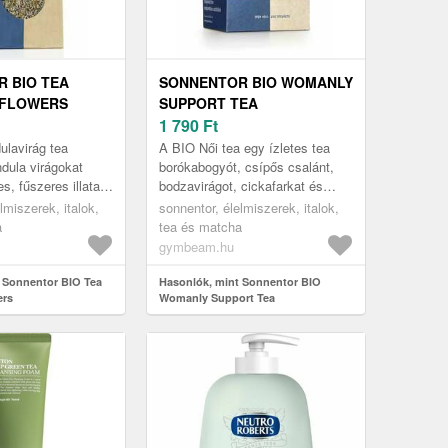
 BIO TEA
SONNENTOR BIO WOMANLY
 FLOWERS
SUPPORT TEA
1 790
Ft
lavirág tea
A BIO Női tea egy ízletes tea
ndula virágokat
borókabogyót, csípős csalánt,
s, fűszeres illata
bodzavirágot, cickafarkat és
l és mentával. Az
zsályát tartalmazó praktikus
lmiszerek, italok,
sonnentor, élelmiszerek, italok,
édes, enyhén ke...
teafilterekben. Finom az íze ...
a
tea és matcha
gymbeam.hu
 Sonnentor BIO Tea
Hasonlók, mint Sonnentor BIO
ers
Womanly Support Tea