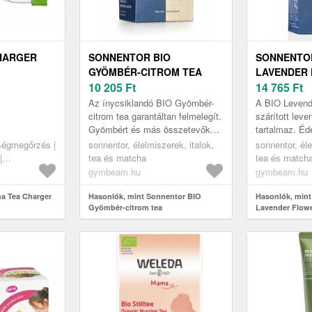
HARGER
SONNENTOR BIO
SONNENTOR
GYÖMBÉR-CITROM TEA
LAVENDER
10 205
Ft
14 765
Ft
Az ínycsiklandó BIO Gyömbér-
A BIO Levendu
citrom tea garantáltan felmelegít.
szárított leve
Gyömbért és más összetevőket
tartalmaz. Éde
is tartalmaz, mint például
van, citromma
ségmegőrzés |
sonnentor, élelmiszerek, italok,
sonnentor, éle
citromhéjat, édesgyökeret, b...
íze virágos, 
|
tea és matcha
tea és match
gymbeam.hu
gymbeam.hu
ha Tea Charger
Hasonlók, mint Sonnentor BIO
Hasonlók, mint
Gyömbér-citrom tea
Lavender Flow