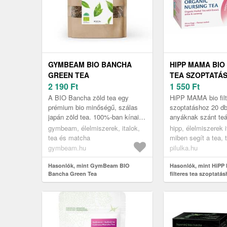
GYMBEAM BIO BANCHA
HIPP MAMA BIO
GREEN TEA
TEA SZOPTATÁS
2 190
Ft
1 550
Ft
A BIO Bancha zöld tea egy
HiPP MAMA bio filt
prémium bio minőségű, szálas
szoptatáshoz 20 db
japán zöld tea. 100%-ban kínai
anyáknak szánt teá
teacserje levelekből (Camellia
vége felé és a szop
gymbeam, élelmiszerek, italok,
hipp, élelmiszerek i
sinensis) áll, amelyek egy kés...
időszak alatt lehet 
tea és matcha
miben segít a tea,
és szoptató kisma
gymbeam.hu
pilulka.hu
Hasonlók, mint GymBeam BIO
Hasonlók, mint HiPP
Bancha Green Tea
filteres tea szoptatá