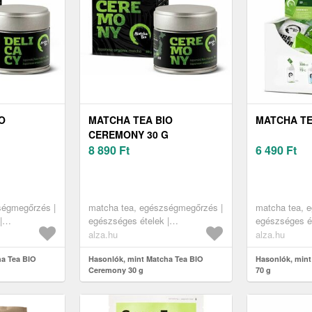
O
MATCHA TEA BIO
MATCHA TEA
CEREMONY 30 G
8 890
Ft
6 490
Ft
ségmegőrzés |
matcha tea, egészségmegőrzés |
matcha tea, 
|
egészséges ételek |
egészséges ét
szuperélelmiszerek
szuperélelmis
alza.hu
alza.hu
ha Tea BIO
Hasonlók, mint Matcha Tea BIO
Hasonlók, mint
Ceremony 30 g
70 g