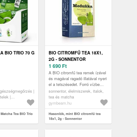
 BIO TRIO 70 G
BIO CITROMFŰ TEA 18X1,
2G - SONNENTOR
1 690
Ft
A BIO citromfű tea remek ízével
és magával ragadó illatával nyeri
el a tetszésedet. Forró vízbe
áztatás után élvezheted a jó
egészségmegőrzés |
sonnentor, élelmiszerek, italok,
közérzet és a kikapcso...
elek |
tea és matcha
zerek
gymbeam.hu
 Matcha Tea BIO Trio
Hasonlók, mint BIO citromfű tea
18x1, 2g - Sonnentor