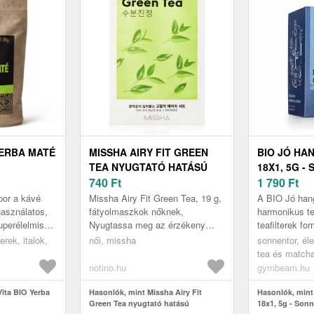
YERBA MATÉ
MISSHA AIRY FIT GREEN
BIO JÓ HA
TEA NYUGTATÓ HATÁSÚ
18X1, 5G -
GÉZMASZK ZÖLD TEÁVAL
740
Ft
1 790
Ft
19 G
por a kávé
Missha Airy Fit Green Tea, 19 g,
A BIO Jó hang
használatos,
fátyolmaszkok nőknek,
harmonikus te
perélelmiszer
Nyugtassa meg az érzékeny
teafilterek fo
olásában és a
arcbőrét és biztosítsa számára a
szeder és eper
rek, italok,
női, missha
sonnentor, éle
sban...
bőséges hidratálást. A zöldtea-
melyeket fin
tea és match
ki...
körömvir...
notino.hu
gymbeam.hu
ita BIO Yerba
Hasonlók, mint Missha Airy Fit
Hasonlók, mint
Green Tea nyugtató hatású
18x1, 5g - Son