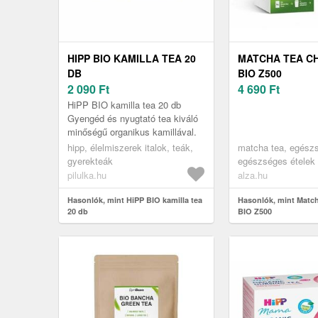
HIPP BIO KAMILLA TEA 20
MATCHA TEA C
DB
BIO Z500
2 090
Ft
4 690
Ft
HiPP BIO kamilla tea 20 db
Gyengéd és nyugtató tea kiváló
minőségű organikus kamillával.
hipp, élelmiszerek italok, teák,
matcha tea, egész
gyerekteák
egészséges ételek 
szuperélelmiszerek
pilulka.hu
alza.hu
Hasonlók, mint HiPP BIO kamilla tea
Hasonlók, mint Matc
20 db
BIO Z500