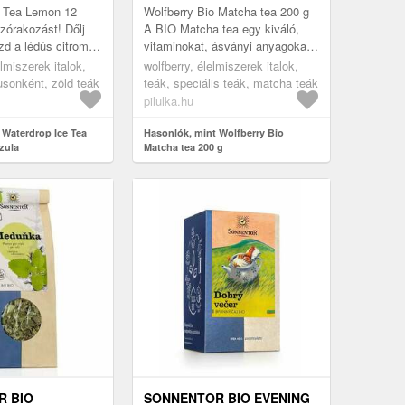
e Tea Lemon 12
Wolfberry Bio Matcha tea 200 g
zórakozást! Dőlj
A BIO Matcha tea egy kiváló,
zd a lédús citrom
vitaminokat, ásványi anyagokat
jéghideg
és aminosavakat tartalmazó tea
lmiszerek italok,
wolfberry, élelmiszerek italok,
 Egyszerűen oldd
típus. Finom por, erős zö...
pusonként, zöld teák
teák, speciális teák, matcha teák
pilulka.hu
 Waterdrop Ice Tea
Hasonlók, mint Wolfberry Bio
zula
Matcha tea 200 g
R BIO
SONNENTOR BIO EVENING