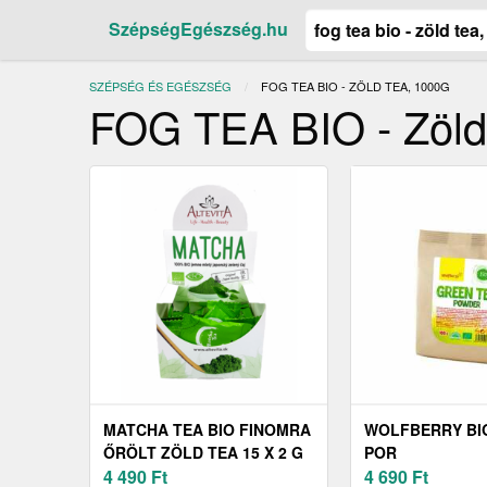
SzépségEgészség.hu
SZÉPSÉG ÉS EGÉSZSÉG
JELENLEGI:
FOG TEA BIO - ZÖLD TEA, 1000G
FOG TEA BIO - Zöld
MATCHA TEA BIO FINOMRA
WOLFBERRY BI
ŐRÖLT ZÖLD TEA 15 X 2 G
POR
4 490
Ft
4 690
Ft