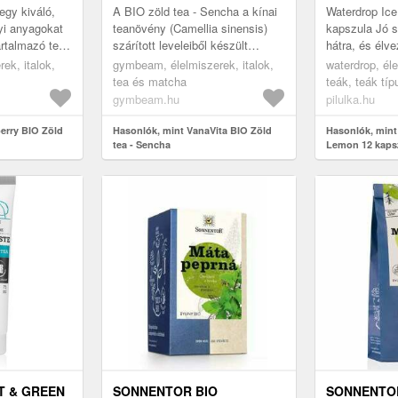
egy kiváló,
A BIO zöld tea - Sencha a kínai
Waterdrop Ic
yi anyagokat
teanövény (Camellia sinensis)
kapszula Jó s
rtalmazó tea
szárított leveleiből készült
hátra, és élve
rős zöld
ízletes és magával ragadó tea.
és a zöld tea 
rek, italok,
gymbeam, élelmiszerek, italok,
waterdrop, éle
zel le...
Elvarázsol jellegzetes ar...
klasszikusát.
tea és matcha
teák, teák tí
fel v...
gymbeam.hu
pilulka.hu
erry BIO Zöld
Hasonlók, mint VanaVita BIO Zöld
Hasonlók, mint
tea - Sencha
Lemon 12 kaps
T & GREEN
SONNENTOR BIO
SONNENTO