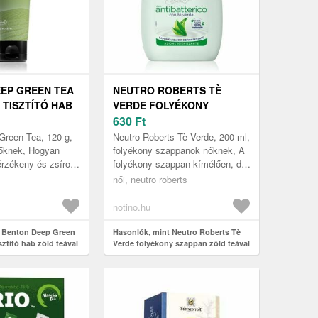
EP GREEN TEA
NEUTRO ROBERTS TÈ
 TISZTÍTÓ HAB
VERDE FOLYÉKONY
AL 120 G
SZAPPAN ZÖLD TEÁVAL
630
Ft
200 ML
Green Tea, 120 g,
Neutro Roberts Tè Verde, 200 ml,
nőknek, Hogyan
folyékony szappanok nőknek, A
 érzékeny és zsíros
folyékony szappan kímélően, de
on Deep Green Tea
hatékonyan tisztítja a kezét,
női, neutro roberts
mú hidratál...
egyben biztosítja számá...
notino.hu
t Benton Deep Green
Hasonlók, mint Neutro Roberts Tè
sztító hab zöld teával
Verde folyékony szappan zöld teával
200 ml