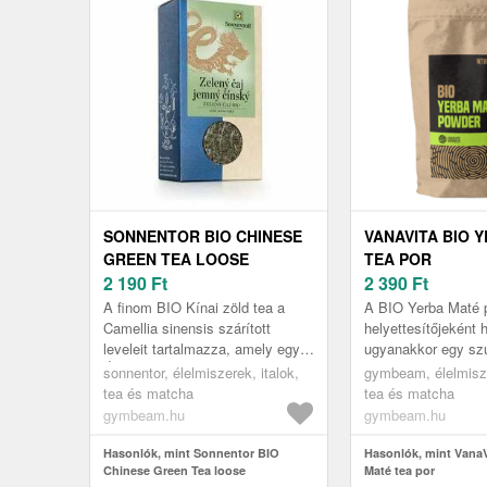
SONNENTOR BIO CHINESE
VANAVITA BIO 
GREEN TEA LOOSE
TEA POR
2 190
Ft
2 390
Ft
A finom BIO Kínai zöld tea a
A BIO Yerba Maté 
Camellia sinensis szárított
helyettesítőjeként 
leveleit tartalmazza, amely egy
ugyanakkor egy szu
Ázsiában évezredek óta
is. Segít a szív áp
sonnentor, élelmiszerek, italok,
gymbeam, élelmisze
termesztett növény. Ideális
testsúlyszabályozá
tea és matcha
tea és matcha
önmagáb...
gymbeam.hu
gymbeam.hu
Hasonlók, mint Sonnentor BIO
Hasonlók, mint VanaV
Chinese Green Tea loose
Maté tea por