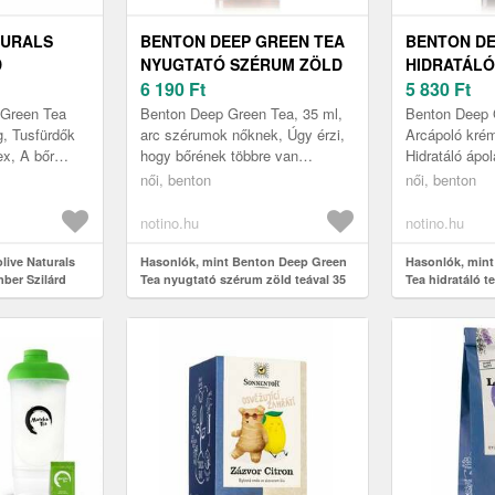
TURALS
BENTON DEEP GREEN TEA
BENTON DE
D
NYUGTATÓ SZÉRUM ZÖLD
HIDRATÁLÓ
LÁRD
TEÁVAL 35 ML
6 190
Ft
TEÁVAL 12
5 830
Ft
TEÁVAL 90
 Green Tea
Benton Deep Green Tea, 35 ml,
Benton Deep 
, Tusfürdők
arc szérumok nőknek, Úgy érzi,
Arcápoló kré
x, A bőr
hogy bőrének többre van
Hidratáló ápo
tisztítása
szüksége, mint amit a krémek
amely azonna
női, benton
női, benton
megfelelő
nyújtanak? A kiváló Benton Deep
szomjas bőrt
G...
Green ...
notino.hu
notino.hu
live Naturals
Hasonlók, mint Benton Deep Green
Hasonlók, min
ber Szilárd
Tea nyugtató szérum zöld teával 35
Tea hidratáló te
90 g
ml