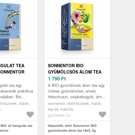
NGULAT TEA
SONNENTOR BIO
 SONNENTOR
GYÜMÖLCSÖS ÁLOM TEA
18X2, 5G
1 790
Ft
ulat tea egy
A BIO gyümölcsös álom tea egy
akeverék praktikus
ízletes gyümölcstea, amely
rmájában. Bio
hibiszkuszt, csipkebogyót, almát
 leveleiből áll,
és málnát tartalmaz, vanília
lmiszerek, italok,
sonnentor, élelmiszerek, italok,
om menta,
kivonattal kiegészítve. Sava...
a
tea és matcha
gymbeam.hu
 BIO Jó hangulat tea
Hasonlók, mint Sonnentor BIO
nentor
gyümölcsös álom tea 18x2, 5g