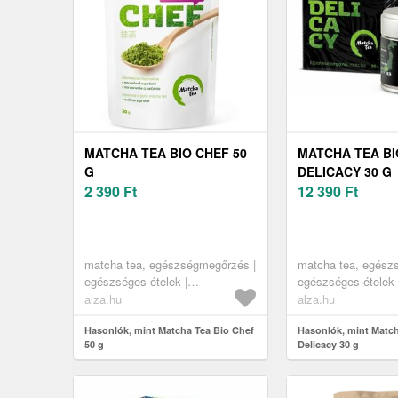
MATCHA TEA BIO CHEF 50
MATCHA TEA BI
G
DELICACY 30 G
2 390
Ft
12 390
Ft
matcha tea, egészségmegőrzés |
matcha tea, egész
egészséges ételek |
egészséges ételek 
szuperélelmiszerek
szuperélelmiszerek
alza.hu
alza.hu
Hasonlók, mint Matcha Tea Bio Chef
Hasonlók, mint Matc
50 g
Delicacy 30 g