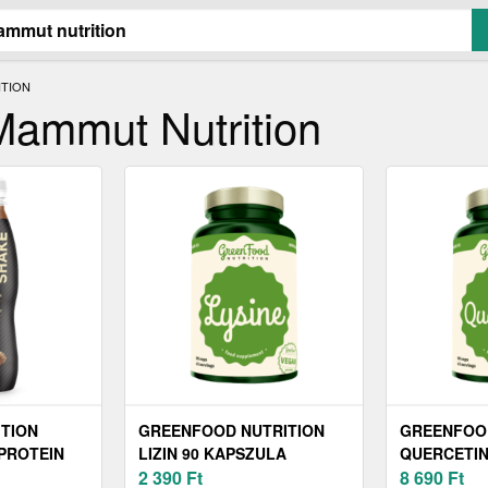
ITION
 Mammut Nutrition
ITION
GREENFOOD NUTRITION
GREENFOOD
PROTEIN
LIZIN 90 KAPSZULA
QUERCETIN
2 390
Ft
DB
8 690
Ft