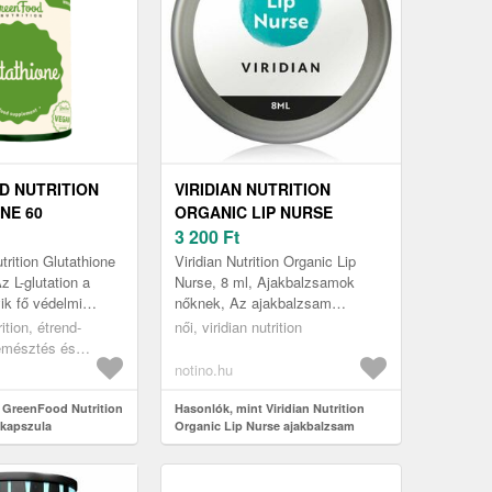
 NUTRITION
VIRIDIAN NUTRITION
NE 60
ORGANIC LIP NURSE
AJAKBALZSAM
3 200
Ft
CITROMFŰVEL 8 ML
rition Glutathione
Viridian Nutrition Organic Lip
z L-glutation a
Nurse, 8 ml, Ajakbalzsamok
ik fő védelmi
nőknek, Az ajakbalzsam
lutation hatásai
nélkülözhetetlen segítség az
ition, étrend-
női, viridian nutrition
 az ún. szabad ...
ajkak érzékeny bőrének minden
 emésztés és
évszakb...
ámogatása
notino.hu
 GreenFood Nutrition
Hasonlók, mint Viridian Nutrition
 kapszula
Organic Lip Nurse ajakbalzsam
citromfűvel 8 ml