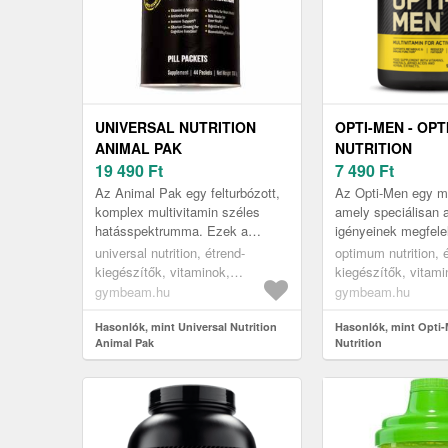
UNIVERSAL NUTRITION
OPTI-MEN - OP
ANIMAL PAK
NUTRITION
19 490
Ft
7 490
Ft
Az Animal Pak egy felturbózott,
Az Opti-Men egy mu
komplex multivitamin széles
amely speciálisan a
hatásspektrumma. Ezek a
igényeinek megfelel
tablettás csomagok összetevők
kifejlesztve. A vit
universal nutrition, étrend-
optimum nutrition, 
sokaságát tartalmazzák, melyek
azonban fontos ásv
kiegészítők, vitaminok,
kiegészítők, vitami
kö...
multivitaminok
multivitaminok
gymbeam.hu
gymbeam.hu
Hasonlók, mint Universal Nutrition
Hasonlók, mint Opti
Animal Pak
Nutrition