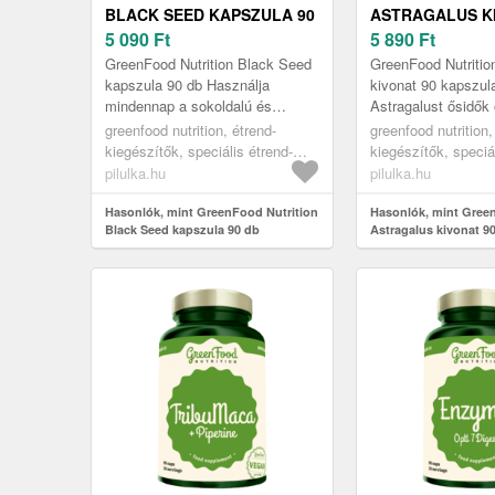
BLACK SEED KAPSZULA 90
ASTRAGALUS K
DB
5 090
Ft
KAPSZULA
5 890
Ft
GreenFood Nutrition Black Seed
GreenFood Nutritio
kapszula 90 db Használja
kivonat 90 kapszul
mindennap a sokoldalú és
Astragalust ősidők
tápanyagban gazdag fekete
értékelték a hagyo
greenfood nutrition, étrend-
greenfood nutrition,
köményt! A fekete kömény egy
orvoslásban tonizá
kiegészítők, speciális étrend-
kiegészítők, speciá
olyan növén...
adaptogé...
kiegészítők, antioxidánsok
kiegészítők, vegán 
pilulka.hu
pilulka.hu
kiegészítők
Hasonlók, mint GreenFood Nutrition
Hasonlók, mint Gree
Black Seed kapszula 90 db
Astragalus kivonat 9