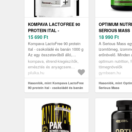
KOMPAVA LACTOFREE 90
OPTIMUM NUTR
PROTEIN ITAL -
SERIOUS MASS
CSOKOLÁDÉ ÉS BANÁN
15 690
Ft
18 990
Ft
1000 G
Kompava LactoFree 90 protein
A Serious Mass eg
ital - csokoládé és banán 1000 g
izomtömeg, izomm
Az egy összetevőből álló,
erőnövelő. Minden 
laktózmentes fehérjeital 90%
Mass 1260 kalóriát
kompava, étrend-kiegészítők,
optimum nutrition, f
fehérjét tartalmaz, amely 97%-...
komplex szénhidrát
emésztés és anyagcsere
tömegnövelők
minős...
támogatása, pre- és
pilulka.hu
gymbeam.hu
probiotikumok, lactobacillusok
Hasonlók, mint Kompava LactoFree
Hasonlók, mint Opti
90 protein ital - csokoládé és banán
Serious Mass
1000 g