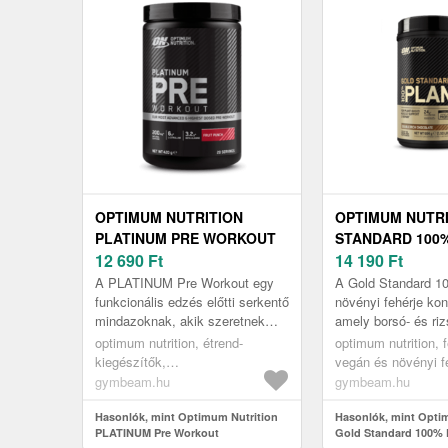
OPTIMUM NUTRITION
OPTIMUM NUTR
PLATINUM PRE WORKOUT
STANDARD 100
12 690
Ft
14 190
Ft
A PLATINUM Pre Workout egy
A Gold Standard 1
funkcionális edzés előtti serkentő
növényi fehérje ko
mindazoknak, akik szeretnek
amely borsó- és riz
meghódítani új kihívásokat.
komplexe. Nagysze
optimum nutrition, étrend-
optimum nutrition, f
Válogatott B3, B5, B6 és B12 ...
vegetáriánusok, ve
kiegészítők,
vegán és növényi f
teljesítményfokozók, edzés előtti
gymbeam.hu
gymbeam.hu
stimulánsok
Hasonlók, mint Optimum Nutrition
Hasonlók, mint Opti
PLATINUM Pre Workout
Gold Standard 100% 