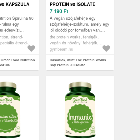
 90 KAPSZULA
PROTEIN 90 ISOLATE
7 190
Ft
rition Spirulina 90
A vegán szójafehérje egy
irulina egy
szójafehérje-izolátum, amely egy
us édesvízi
jól oldódó por formában van.
um, amely
Magas fehérjetartalommal
ition, étrend-
the protein works, fehérjék,
n nagy
büszkélkedhet, amely hozzájárul
peciális étrend-
vegán és növényi fehérjék,
tartalmaz f...
az ...
természetes étrend-
szójafehérje
gymbeam.hu
pirulina
 GreenFood Nutrition
Hasonlók, mint The Protein Works
pszula
Soy Protein 90 Isolate