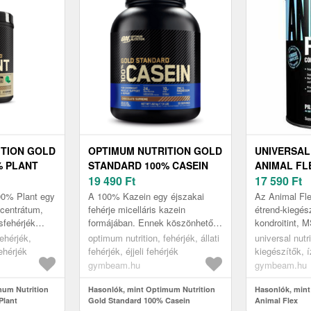
ITION GOLD
OPTIMUM NUTRITION GOLD
UNIVERSAL
% PLANT
STANDARD 100% CASEIN
ANIMAL FL
19 490
Ft
17 590
Ft
00% Plant egy
A 100% Kazein egy éjszakai
Az Animal Fle
ncentrátum,
fehérje micelláris kazein
étrend-kiegés
sfehérjék
formájában. Ennek köszönhetően
kondroitint, 
rű választás
lassan emésztődő fehérjékkel
hialuronsavat,
ehérjék,
optimum nutrition, fehérjék, állati
universal nutri
gánok és ...
látja el szervezetet, amelyek
vitaminokat, 
ehérjék
fehérjék, éjjeli fehérjék
kiegészítők, í
hozz...
bioakt...
komplex ízüle
gymbeam.hu
gymbeam.hu
mum Nutrition
Hasonlók, mint Optimum Nutrition
Hasonlók, mint 
Plant
Gold Standard 100% Casein
Animal Flex