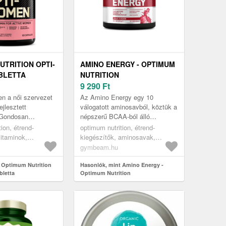
UTRITION OPTI-
AMINO ENERGY - OPTIMUM
BLETTA
NUTRITION
9 290
Ft
n a női szervezet
Az Amino Energy egy 10
ejlesztett
válogatott aminosavból, köztük a
 Gondosan
népszerű BCAA-ból álló
vitaminokat, ásványi
komplex. A formula tartalmaz
ion, étrend-
optimum nutrition, étrend-
 egyéb
továbbá koffeint, zöld tea
vitaminok,
kiegészítők, aminosavak,
ar...
kivonatot, z...
k
komplex aminosavak
gymbeam.hu
 Optimum Nutrition
Hasonlók, mint Amino Energy -
bletta
Optimum Nutrition