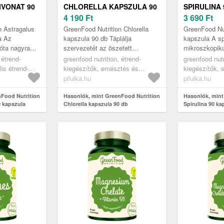
IVONAT 90
CHLORELLA KAPSZULA 90
SPIRULINA
DB
4 190
Ft
3 690
Ft
n Astragalus
GreenFood Nutrition Chlorella
GreenFood Nut
a Az
kapszula 90 db Táplálja
kapszula A sp
 óta nagyra
szervezetét az öszetett
mikroszkopik
mányos kínai
tápanyagforrású édesvízi
cianobaktéri
 étrend-
greenfood nutrition, étrend-
greenfood nutr
ló és
algával! A chlorella egy édesvízi
természetese
lis étrend-
kiegészítők, emésztés és
kiegészítők, s
alga, és a...
mennyiségben 
étrend-
anyagcsere támogatása,
kiegészítők, 
pilulka.hu
pilulka.hu
béltisztítók méregtelenítők
kiegészítők, s
nFood Nutrition
Hasonlók, mint GreenFood Nutrition
Hasonlók, mint
0 kapszula
Chlorella kapszula 90 db
Spirulina 90 ka