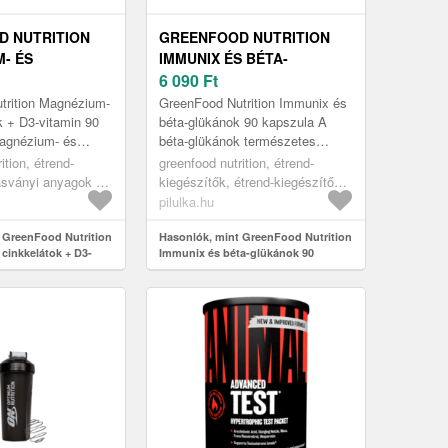
 NUTRITION
GREENFOOD NUTRITION
- ÉS
IMMUNIX ÉS BÉTA-
OK + D3-
GLÜKÁNOK 90 KAPSZULA
6 090
Ft
0 KAPSZULA
trition Magnézium-
GreenFood Nutrition Immunix és
k + D3-vitamin 90
béta-glükánok 90 kapszula A
agnézium- és
béta-glükánok természetes
 D3-vitamin
poliszacharidok, amelyek
ition, étrend-
greenfood nutrition, étrend-
nyi anyagok kelát
tulajdonságai az immunsejtekhez
ásványi anyagok és
kiegészítők, étrend-kiegészítők
kapcs...
 magnézium
cél szerint, idegrendszer
pilulka.hu
támogatása stressz csökkentése
 GreenFood Nutrition
Hasonlók, mint GreenFood Nutrition
cinkkelátok + D3-
Immunix és béta-glükánok 90
szula
kapszula