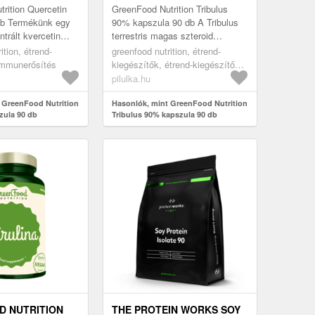
rition Quercetin
GreenFood Nutrition Tribulus
db Termékünk egy
90% kapszula 90 db A Tribulus
trált kvercetin
terrestris magas szteroid
talmaz, 95%-os
szaponinokban bővelkedő
ition, étrend-
greenfood nutrition, étrend-
al, melynek
kivonata. Javítja a regenerációt,
immunerősítés
kiegészítők, étrend-kiegészítők
foko...
cél szerint, fáradtság és
pilulka.hu
kimerültség csökkentése
 GreenFood Nutrition
Hasonlók, mint GreenFood Nutrition
zula 90 db
Tribulus 90% kapszula 90 db
 NUTRITION
THE PROTEIN WORKS SOY