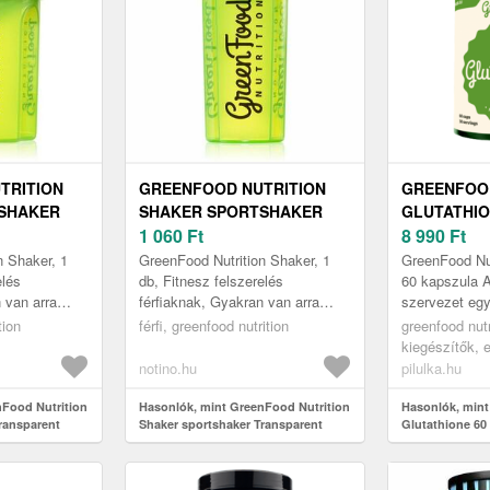
TRITION
GREENFOOD NUTRITION
GREENFOOD
SHAKER
SHAKER SPORTSHAKER
GLUTATHIO
GREEN 1 DB
TRANSPARENT GREEN 1 DB
1 060
Ft
KAPSZULA
8 990
Ft
n Shaker, 1
GreenFood Nutrition Shaker, 1
GreenFood Nut
elés
db, Fitnesz felszerelés
60 kapszula A
 van arra
férfiaknak, Gyakran van arra
szervezet egy
nnal ellássa
szüksége, hogy azonnal ellássa
vonala. Az L-g
tion
férfi, greenfood nutrition
greenfood nutr
kséges
szervezetét a szükséges
összefüggenek
kiegészítők,
fehérjéve...
anyagcsere t
notino.hu
pilulka.hu
nFood Nutrition
Hasonlók, mint GreenFood Nutrition
Hasonlók, mint
ransparent
Shaker sportshaker Transparent
Glutathione 60
Green 1 db