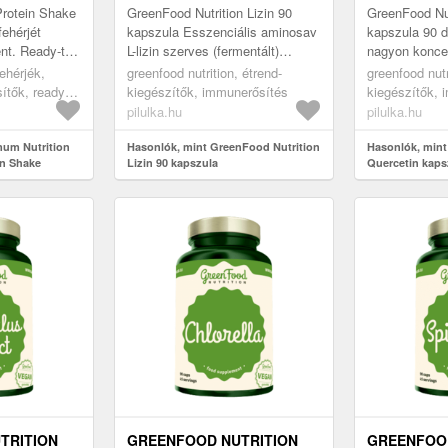
rotein Shake
GreenFood Nutrition Lizin 90
GreenFood Nut
fehérjét
kapszula Esszenciális aminosav
kapszula 90 
nt. Ready-to-
L-lizin szerves (fermentált)
nagyon koncen
fehérje
formában. Ez a fehérjék fontos
kivonatot tar
ehérjék,
greenfood nutrition, étrend-
greenfood nutr
dzés után v...
építőköve a szervezetben. N...
koncentrációv
sítők, ready-
kiegészítők, immunerősítés
kiegészítők, 
forrás...
k
pilulka.hu
pilulka.hu
mum Nutrition
Hasonlók, mint GreenFood Nutrition
Hasonlók, mint
n Shake
Lizin 90 kapszula
Quercetin kaps
TRITION
GREENFOOD NUTRITION
GREENFOOD