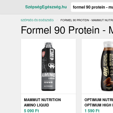
SzépségEgészség.hu
SZÉPSÉG ÉS EGÉSZSÉG
JELENLEGI:
FORMEL 90 PROTEIN - MAMMUT NUTR
Formel 90 Protein -
MAMMUT NUTRITION
OPTIMUM NUTR
AMINO LIQUID
OPTIMUM HIGH 
5 090
Ft
SHAKE
1 590
Ft