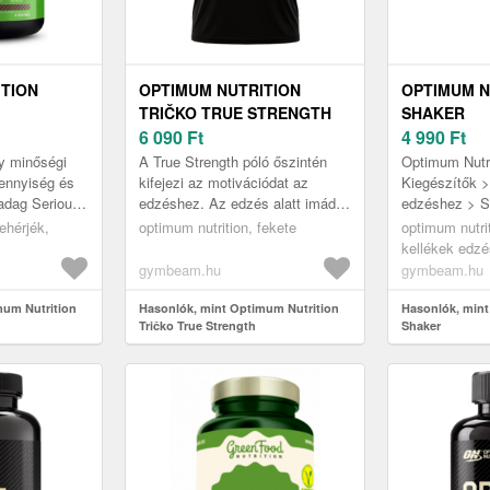
ITION
OPTIMUM NUTRITION
OPTIMUM N
TRIČKO TRUE STRENGTH
SHAKER
6 090
Ft
4 990
Ft
y minőségi
A True Strength póló őszintén
Optimum Nutr
ennyiség és
kifejezi az motivációdat az
Kiegészítők >
adag Serious
edzéshez. Az edzés alatt imádni
edzéshez > S
, 250 g
fogod kiváló minőségű anyaga
ehérjék,
optimum nutrition, fekete
optimum nutrit
ot és 50 g
(100% pamut) és kényelmes
kellékek edzé
sz...
gymbeam.hu
gymbeam.hu
mum Nutrition
Hasonlók, mint Optimum Nutrition
Hasonlók, mint
Tričko True Strength
Shaker