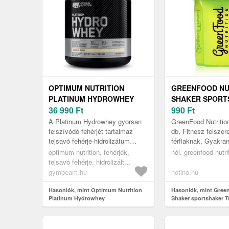
OPTIMUM NUTRITION
GREENFOOD NU
PLATINUM HYDROWHEY
SHAKER SPORT
36 990
Ft
TRANSPARENT 
990
Ft
A Platinum Hydrowhey gyorsan
GreenFood Nutritio
felszívódó fehérjét tartalmaz
db, Fitnesz felszer
tejsavó fehérje-hidrolizátum
férfiaknak, Gyakran
(WPH) formájában. Ez BCAA-val
szüksége, hogy azo
optimum nutrition, fehérjék,
női, greenfood nutri
is dúsított. Ezáltal ideális ...
szervezetét a szü
tejsavó fehérje, hidrolizált
fehérjéve...
fehérjék
gymbeam.hu
notino.hu
Hasonlók, mint Optimum Nutrition
Hasonlók, mint Gree
Platinum Hydrowhey
Shaker sportshaker T
Green 1 db