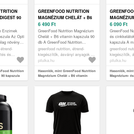
TRITION
GREENFOOD NUTRITION
GREENFOOD
DIGEST 90
MAGNÉZIUM CHELÁT + B6
MAGNÉZIUM
VITAMIN KAPSZULA 90 DB
6 490
Ft
CINKKELÁT
6 090
Ft
VITAMIN 9
on Enzimek
GreenFood Nutrition Magnézium
GreenFood Nu
pszula Az Opti
Chelát + B6 vitamin kapszula 90
és cinkkeláto
ólag növényi
db A GreenFood Nutrition
kapszula A m
zim komplex
Magnesium Chelate
cinkkelátok +
 étrend-
greenfood nutrition, étrend-
greenfood nutr
éke, me...
magnéziumot tartalmaz, a
alapvető ásvá
tés és
kiegészítők, ásványi anyagok és
kiegészítők, 
magnézium-biszgli...
form...
tása,
nyomelemek, magnézium
nyomelemek,
pilulka.hu
pilulka.hu
ák kezelése
nFood Nutrition
Hasonlók, mint GreenFood Nutrition
Hasonlók, mint
 90 kapszula
Magnézium Chelát + B6 vitamin
Magnézium- és 
kapszula 90 db
vitamin 90 kap