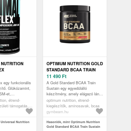
 NUTRITION
OPTIMUM NUTRITION GOLD
EX
STANDARD BCAA TRAIN
SUSTAIN
11 490
Ft
x egy funkcionális
A Gold Standard BCAA Train
zítő. Glükózamint,
Sustain egy egyedülálló
MSM-et,
készítmény, amely elágazó láncú
 válogatott
aminosavakat (BCAA), Rhodiola
tion, étrend-
optimum nutrition, étrend-
szelént és egyéb
rosea kivonatot, C-vitamint és
zületi támogatás,
kiegészítők, aminosavak, bcaa
mag...
ti támogatás
gymbeam.hu
Universal Nutrition
Hasonlók, mint Optimum Nutrition
Gold Standard BCAA Train Sustain