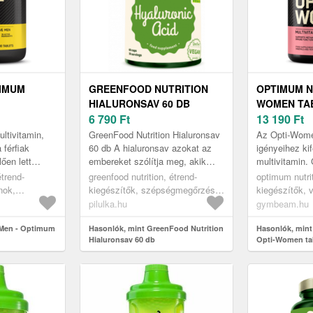
TIMUM
GREENFOOD NUTRITION
OPTIMUM N
HIALURONSAV 60 DB
WOMEN TA
6 790
Ft
13 190
Ft
ltivitamin,
GreenFood Nutrition Hialuronsav
Az Opti-Wome
 férfiak
60 db A hialuronsav azokat az
igényeihez kif
ően lett
embereket szólítja meg, akik
multivitamin.
aminokon kívül
különösen érdeklődnek a
kiválasztott 
étrend-
greenfood nutrition, étrend-
optimum nutrit
ányi anya...
bőrápolás iránt. Azoknak
anyagokat és
nok,
kiegészítők, szépségmegőrzés,
kiegészítők, 
ajánlha...
összetevőket t
hialuronsav
multivitamino
pilulka.hu
gymbeam.hu
-Men - Optimum
Hasonlók, mint GreenFood Nutrition
Hasonlók, mint
Hialuronsav 60 db
Opti-Women ta