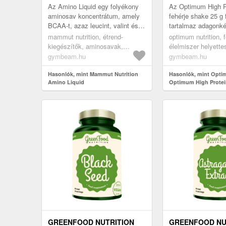
Az Amino Liquid egy folyékony
Az Optimum High P
aminosav koncentrátum, amely
fehérje shake 25 g 
BCAA-t, azaz leucint, valint és
tartalmaz adagonké
izoleucint is tartalmaz. Olyan
drink ital, amely a 
mammut nutrition, étrend-
optimum nutrition, f
magas fehérjetartalma van...
pótlására szolgál e
kiegészítők, aminosavak,
élelmiszer helyette
komplex aminosavak
to-drink fehérjeitalo
gymbeam.hu
gymbeam.hu
Hasonlók, mint Mammut Nutrition
Hasonlók, mint Opti
Amino Liquid
Optimum High Protei
GREENFOOD NUTRITION
GREENFOOD NU