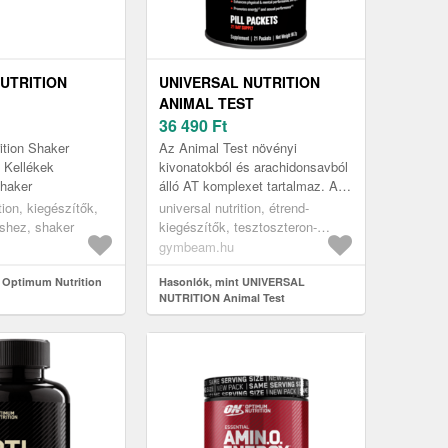
UTRITION
UNIVERSAL NUTRITION
ANIMAL TEST
36 490
Ft
ition Shaker
Az Animal Test növényi
 Kellékek
kivonatokból és arachidonsavból
haker
álló AT komplexet tartalmaz. A
cink is kiemelkedik az
ion, kiegészítők,
universal nutrition, étrend-
összetételből, amely hozzájárul a
shez, shaker
kiegészítők, tesztoszteron-
vér ...
menedzsment
gymbeam.hu
 Optimum Nutrition
Hasonlók, mint UNIVERSAL
NUTRITION Animal Test