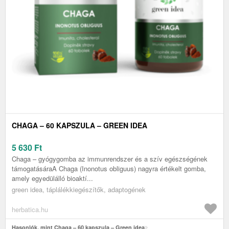
CHAGA – 60 KAPSZULA – GREEN IDEA
5 630
Ft
Chaga – gyógygomba az immunrendszer és a szív egészségének
támogatásáraA Chaga (Inonotus obliguus) nagyra értékelt gomba,
amely egyedülálló bioaktí...
green idea, táplálékkiegészítők, adaptogének
herbatica.hu
Hasonlók, mint Chaga – 60 kapszula – Green idea