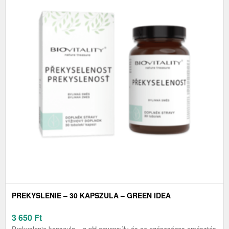
PREKYSLENIE – 30 KAPSZULA – GREEN IDEA
3 650
Ft
Prekyslenie kapszula – a pH-egyensúly és az egészséges emésztés