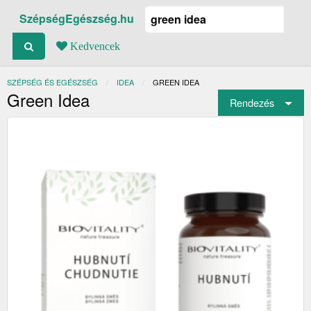
SzépségEgészség.hu
Kedvencek
SZÉPSÉG ÉS EGÉSZSÉG
IDEA
JELENLEGI:
GREEN IDEA
Green Idea
Rendezés