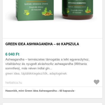
GREEN IDEA ASHWAGANDHA – 60 KAPSZULA
6 040
Ft
Ashwagandha – természetes támogatás a lelki egyensúlyhoz,
vitalitáshoz és nyugodt alváshozAz ashwagandha (Withania
somnifera), más néven indiai gin...
green idea, táplálékkiegészítők, adaptogének
herbatica.hu
Hasonlók, mint Green idea Ashwagandha – 60 kapszula