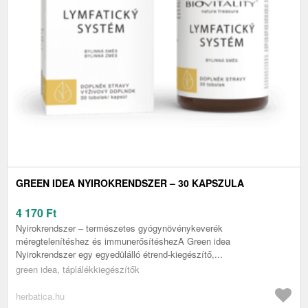
GREEN IDEA NYIROKRENDSZER – 30 KAPSZULA
4 170
Ft
Nyirokrendszer – természetes gyógynövénykeverék
méregtelenítéshez és immunerősítéshezA Green idea
Nyirokrendszer egy egyedülálló étrend-kiegészítő,...
green idea, táplálékkiegészítők
herbatica.hu