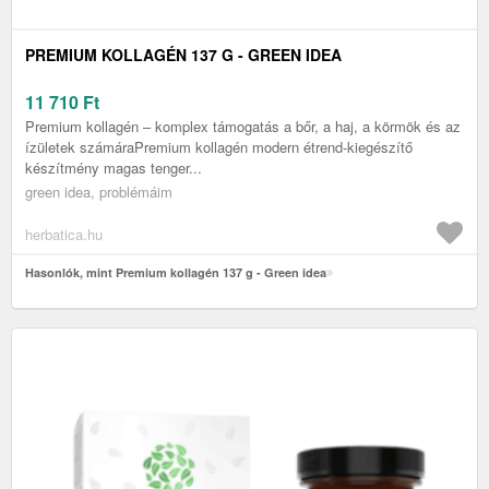
PREMIUM KOLLAGÉN 137 G - GREEN IDEA
11 710
Ft
Premium kollagén – komplex támogatás a bőr, a haj, a körmök és az
ízületek számáraPremium kollagén modern étrend-kiegészítő
készítmény magas tenger...
green idea, problémáim
herbatica.hu
Hasonlók, mint Premium kollagén 137 g - Green idea