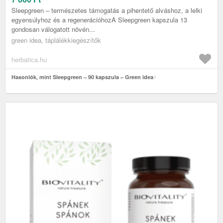
Sleepgreen – természetes támogatás a pihentető alváshoz, a lelki
egyensúlyhoz és a regenerációhozA Sleepgreen kapszula 13
gondosan válogatott növén...
green idea, táplálékkiegészítők
herbatica.hu
Hasonlók, mint Sleepgreen – 90 kapszula – Green idea