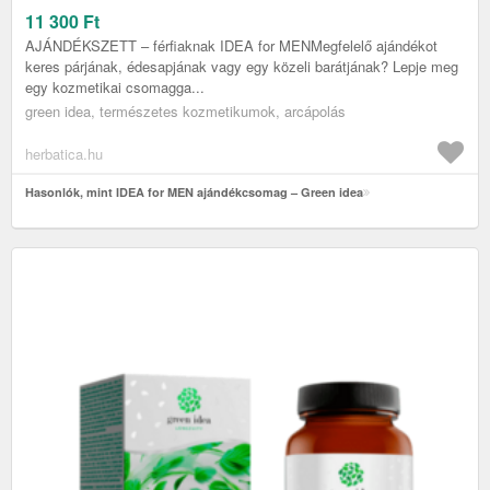
11 300
Ft
AJÁNDÉKSZETT – férfiaknak IDEA for MENMegfelelő ajándékot
keres párjának, édesapjának vagy egy közeli barátjának? Lepje meg
egy kozmetikai csomagga...
green idea, természetes kozmetikumok, arcápolás
herbatica.hu
Hasonlók, mint IDEA for MEN ajándékcsomag – Green idea