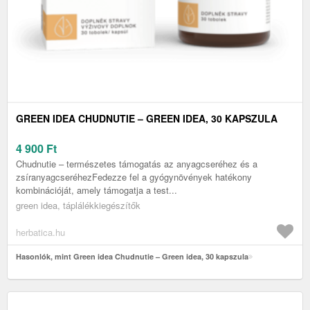
GREEN IDEA CHUDNUTIE – GREEN IDEA, 30 KAPSZULA
4 900
Ft
Chudnutie – természetes támogatás az anyagcseréhez és a
zsíranyagcseréhezFedezze fel a gyógynövények hatékony
kombinációját, amely támogatja a test...
green idea, táplálékkiegészítők
herbatica.hu
Hasonlók, mint Green idea Chudnutie – Green idea, 30 kapszula