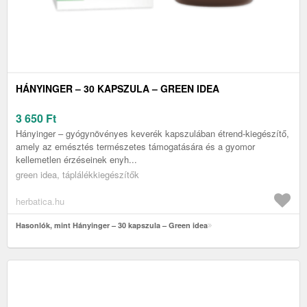
HÁNYINGER – 30 KAPSZULA – GREEN IDEA
3 650
Ft
Hányinger – gyógynövényes keverék kapszulában étrend-kiegészítő,
amely az emésztés természetes támogatására és a gyomor
kellemetlen érzéseinek enyh...
green idea, táplálékkiegészítők
herbatica.hu
Hasonlók, mint Hányinger – 30 kapszula – Green idea