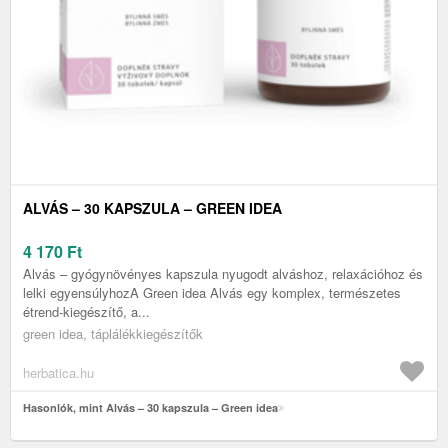
ALVÁS – 30 KAPSZULA – GREEN IDEA
4 170
Ft
Alvás – gyógynövényes kapszula nyugodt alváshoz, relaxációhoz és
lelki egyensúlyhozA Green idea Alvás egy komplex, természetes
étrend-kiegészítő, a...
green idea, táplálékkiegészítők
herbatica.hu
Hasonlók, mint Alvás – 30 kapszula – Green idea