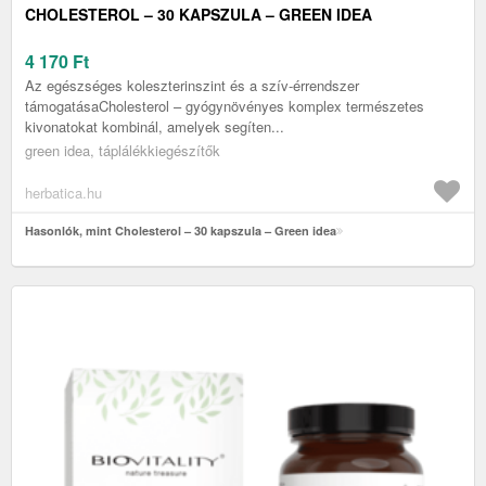
CHOLESTEROL – 30 KAPSZULA – GREEN IDEA
4 170
Ft
Az egészséges koleszterinszint és a szív-érrendszer
támogatásaCholesterol – gyógynövényes komplex természetes
kivonatokat kombinál, amelyek segíten...
green idea, táplálékkiegészítők
herbatica.hu
Hasonlók, mint Cholesterol – 30 kapszula – Green idea