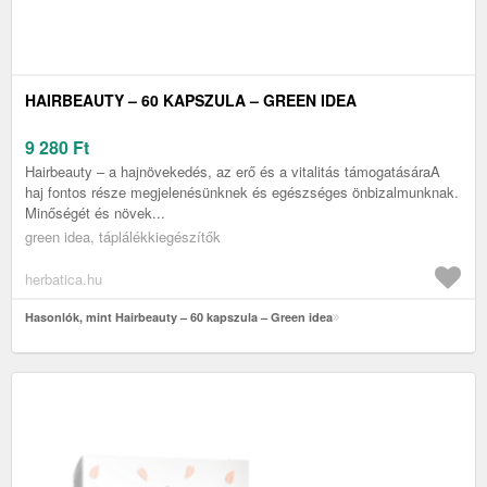
HAIRBEAUTY – 60 KAPSZULA – GREEN IDEA
9 280
Ft
Hairbeauty – a hajnövekedés, az erő és a vitalitás támogatásáraA
haj fontos része megjelenésünknek és egészséges önbizalmunknak.
Minőségét és növek...
green idea, táplálékkiegészítők
herbatica.hu
Hasonlók, mint Hairbeauty – 60 kapszula – Green idea