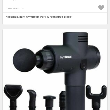
gymbeam.hu
Hasonlók, mint GymBeam Férfi fürdőnadrág Black