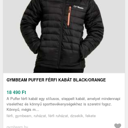
GYMBEAM PUFFER FÉRFI KABÁT BLACK/ORANGE
18 490
Ft
A Puffer férfi kabát egy stílusos, steppelt kabát, amelyet mindennapi
viselethez és könnyű sporttevékenységekhez is szeretni fogsz.
Könnyű, mégis m...
férfi, gymbeam, ruházat, férfi ruházat, dzsekik, fekete
gymbeam.hu