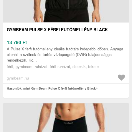
GYMBEAM PULSE X FÉRFI FUTÓMELLÉNY BLACK
13 790
Ft
A Pulse X férfi futómellény ideális futótárs hidegebb időben. Anyaga
ellenáll a szélnek és tartós vízlepergető (DWR) tulajdonsággal
rendelkezik. Kö...
férfi, gymbeam, ruházat, férfi ruházat, dzsekik, fekete
gymbeam.hu
Hasonlók, mint GymBeam Pulse X férfi futómellény Black