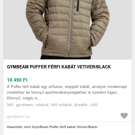
GYMBEAM PUFFER FÉRFI KABÁT VETIVER/BLACK
18 490
Ft
A Puffer férfi kabát egy stílusos, steppelt kabát, amelyet mindennapi
viselethez és könnyű sporttevékenységekhez is szeretni fogsz.
Könnyű, mégis m...
férfi, gymbeam, ruházat, férfi ruházat, dzsekik, zöld
gymbeam.hu
Hasonlók, mint GymBeam Puffer férfi kabát Vetiver/Black