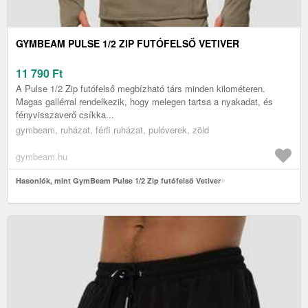
GYMBEAM PULSE 1/2 ZIP FUTÓFELSŐ VETIVER
11 790
Ft
A Pulse 1/2 Zip futófelső megbízható társ minden kilométeren.
Magas gallérral rendelkezik, hogy melegen tartsa a nyakadat, és
fényvisszaverő csíkka...
gymbeam, ruházat, férfi ruházat, pulóverek, zöld
gymbeam.hu
Hasonlók, mint GymBeam Pulse 1/2 Zip futófelső Vetiver