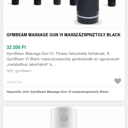
GYMBEAM MASSAGE GUN VI MASSZÁZSPISZTOLY BLACK
32 200
Ft
GymBeam Massage Gun VI, Fitnesz felszerelés férfiaknak, A
GymBeam VI Black masszázspisztoly gondoskodik az úgynevezett
„metabolikus takarításról” a...
férfi, gymbeam
notino.hu
Hasonlók, mint GymBeam Massage Gun VI masszázspisztoly Black