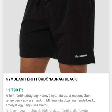
GYMBEAM FÉRFI FÜRDŐNADRÁG BLACK
11 790
Ft
A férfi fürdőnadrág egy könnyű nyári darab, a medencében,
tengerben vagy a strandon. Minimalista dizájnnal rendelkezik,
amelyet egy fényvisszaverő ...
férfi, gymbeam, ruházat, férfi ruházat, fürdőruhák, fekete