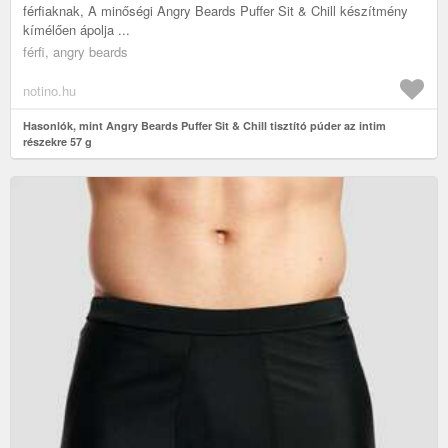
férfiaknak, A minőségi Angry Beards Puffer Sit & Chill készítmény
kímélően ápolja ...
férfi, angry beards
notino.hu
Hasonlók, mint Angry Beards Puffer Sit & Chill tisztító púder az intim
részekre 57 g