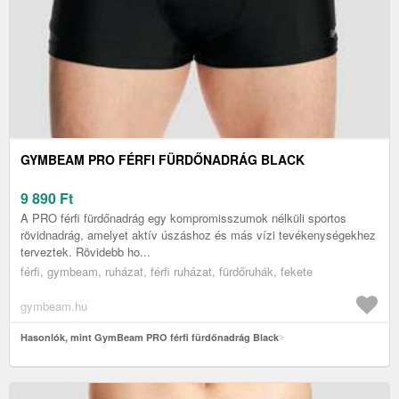
GYMBEAM PRO FÉRFI FÜRDŐNADRÁG BLACK
9 890
Ft
A PRO férfi fürdőnadrág egy kompromisszumok nélküli sportos
rövidnadrág, amelyet aktív úszáshoz és más vízi tevékenységekhez
terveztek. Rövidebb ho...
férfi, gymbeam, ruházat, férfi ruházat, fürdőruhák, fekete
gymbeam.hu
Hasonlók, mint GymBeam PRO férfi fürdőnadrág Black