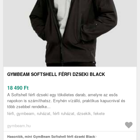
GYMBEAM SOFTSHELL FÉRFI DZSEKI BLACK
18 490
Ft
A Softshell férfi dzseki egy tökéletes darab, amelyre az esős
napokon is számíthatsz. Enyhén vízálló, praktikus kapucnival és
több zsebbel rendelke...
férfi, gymbeam, ruházat, férfi ruházat, dzsekik, fekete
gymbeam.hu
Hasonlók, mint GymBeam Softshell férfi dzseki Black