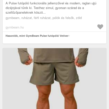
A Pulse futópóló funkcionális jellemzőivel és modern, raglan ujjú
dizájnjával tűnik ki. Testhez simul, gyorsan szárad és a
szellőzőpaneleknek köszö...
gymbeam, ruházat, férfi ruházat, pólók és felsők, zöld
gymbeam.hu
Hasonlók, mint GymBeam Pulse futópóló Vetiver