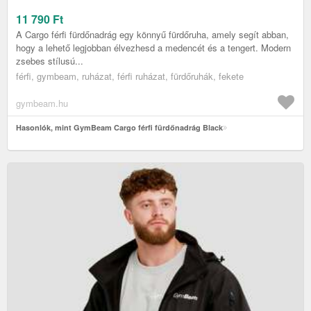
11 790
Ft
A Cargo férfi fürdőnadrág egy könnyű fürdőruha, amely segít abban,
hogy a lehető legjobban élvezhesd a medencét és a tengert. Modern
zsebes stílusú...
férfi, gymbeam, ruházat, férfi ruházat, fürdőruhák, fekete
gymbeam.hu
Hasonlók, mint GymBeam Cargo férfi fürdőnadrág Black