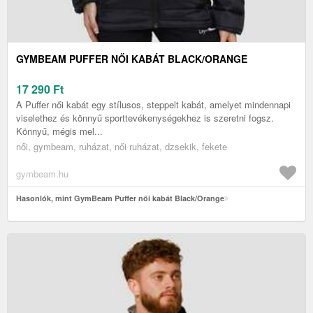
GYMBEAM PUFFER NŐI KABÁT BLACK/ORANGE
17 290
Ft
A Puffer női kabát egy stílusos, steppelt kabát, amelyet mindennapi
viselethez és könnyű sporttevékenységekhez is szeretni fogsz.
Könnyű, mégis mel...
női, gymbeam, ruházat, női ruházat, dzsekik, fekete
gymbeam.hu
Hasonlók, mint GymBeam Puffer női kabát Black/Orange