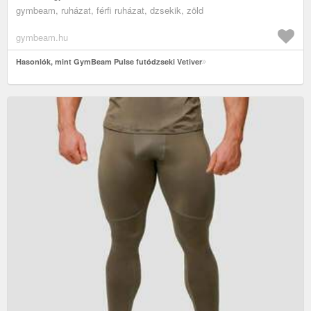
gymbeam, ruházat, férfi ruházat, dzsekik, zöld
gymbeam.hu
Hasonlók, mint GymBeam Pulse futódzseki Vetiver