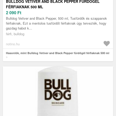
BULLDOG VETIVER AND BLACK PEPPER FÜRDŐGÉL
FÉRFIAKNAK 500 ML
2 090
Ft
Bulldog Vetiver and Black Pepper, 500 ml, Tusfürdők és szappanok
férfiaknak, Ezt a mentolos tusfürdőt férfiaknak úgy tervezték, hogy
gazdag habot k...
férfi, bulldog
notino.hu
Hasonlók, mint Bulldog Vetiver and Black Pepper fürdőgél férfiaknak 500 ml