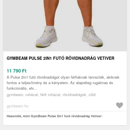
GYMBEAM PULSE 2IN1 FUTÓ RÖVIDNADRÁG VETIVER
11 790
Ft
A Pulse 2in1 futó rövidnadrágot olyan férfiaknak tervezték, akiknek
fontos a teljesítmény és a kényelem. Az alapréteg rugalmas és
funkcionális, elv...
gymbeam, ruházat, férfi ruházat, rövidnadrágok, zöld
gymbeam.hu
Hasonlók, mint GymBeam Pulse 2in1 futó rövidnadrág Vetiver