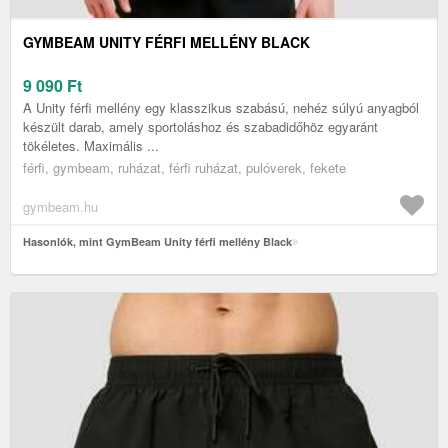
GYMBEAM UNITY FÉRFI MELLÉNY BLACK
9 090
Ft
A Unity férfi mellény egy klasszikus szabású, nehéz súlyú anyagból
készült darab, amely sportoláshoz és szabadidőhöz egyaránt
tökéletes. Maximális ...
férfi, gymbeam, ruházat, férfi ruházat, pulóverek, fekete
gymbeam.hu
Hasonlók, mint GymBeam Unity férfi mellény Black