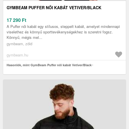
GYMBEAM PUFFER NŐI KABÁT VETIVER/BLACK
17 290
Ft
A Puffer női kabát egy stílusos, steppelt kabát, amelyet mindennapi
viselethez és könnyű sporttevékenységekhez is szeretni fogsz.
Könnyű, mégis mel...
gymbeam, zöld
gymbeam.hu
Hasonlók, mint GymBeam Puffer női kabát Vetiver/Black