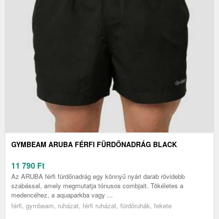
GYMBEAM ARUBA FÉRFI FÜRDŐNADRÁG BLACK
11 790
Ft
Az ARUBA férfi fürdőnadrág egy könnyű nyári darab rövidebb
szabással, amely megmutatja tónusos combjait. Tökéletes a
medencéhez, a aquaparkba vagy ...
férfi, gymbeam, ruházat, férfi ruházat, fürdőruhák, fekete