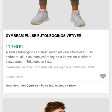
GYMBEAM PULSE FUTÓLEGGINGS VETIVER
11 790
Ft
A Pulse futóeggings kötelező darab minden elkötelezett futó
számára, aki a csúcsteljesítmény és a kényelem elérésére
összpontosít. Tökéletesen ille...
gymbeam, ruházat, férfi ruházat, melegítők & nadrágok, zöld
gymbeam.hu
Hasonlók, mint GymBeam Pulse futóleggings Vetiver