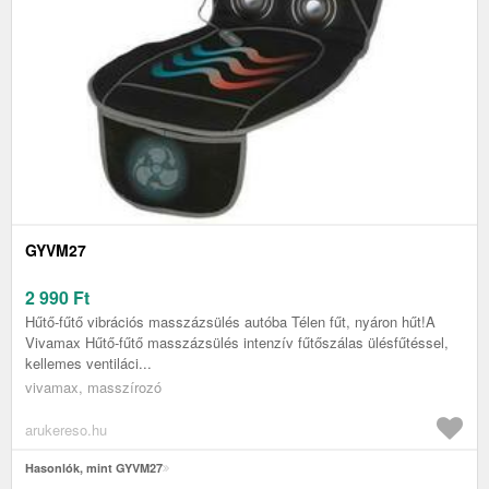
GYVM27
2 990
Ft
Hűtő-fűtő vibrációs masszázsülés autóba Télen fűt, nyáron hűt!A
Vivamax Hűtő-fűtő masszázsülés intenzív fűtőszálas ülésfűtéssel,
kellemes ventiláci...
vivamax, masszírozó
arukereso.hu
Hasonlók, mint GYVM27