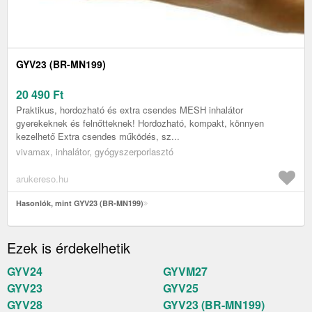
GYV23 (BR-MN199)
20 490
Ft
Praktikus, hordozható és extra csendes MESH inhalátor
gyerekeknek és felnőtteknek! Hordozható, kompakt, könnyen
kezelhető Extra csendes működés, sz...
vivamax, inhalátor, gyógyszerporlasztó
arukereso.hu
Hasonlók, mint GYV23 (BR-MN199)
Ezek is érdekelhetik
GYV24
GYVM27
GYV23
GYV25
GYV28
GYV23 (BR-MN199)