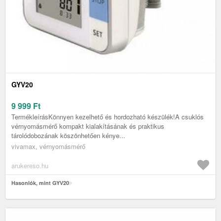
GYV20
9 999
Ft
TermékleírásKönnyen kezelhető és hordozható készülék!A csuklós
vérnyomásmérő kompakt kialakításának és praktikus
tárolódobozának köszönhetően kénye...
vivamax, vérnyomásmérő
arukereso.hu
Hasonlók, mint GYV20