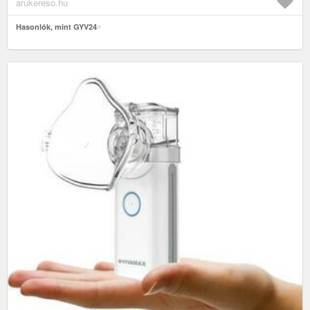
arukereso.hu
Hasonlók, mint GYV24