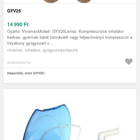
GYV25
14 990
Ft
Gyártó: VivamaxModell: GYV25Leírás: Kompresszoros inhalátor
kedves, gyermek barát formávalA nagy teljesítményű kompresszor a
folyékony gyógyszert v...
vivamax, inhalátor, gyógyszerporlasztó
arukereso.hu
Hasonlók, mint GYV25