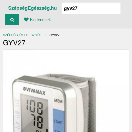
SzépségEgészség.hu
Kedvencek
SZÉPSÉG ÉS EGÉSZSÉG
JELENLEGI:
GYV27
GYV27