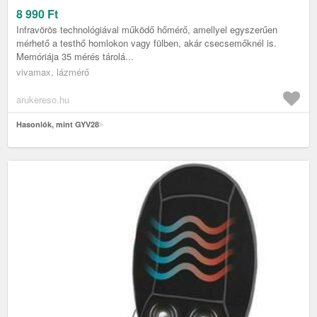
8 990
Ft
Infravörös technológiával működő hőmérő, amellyel egyszerűen
mérhető a testhő homlokon vagy fülben, akár csecsemőknél is.
Memóriája 35 mérés tárolá...
vivamax, lázmérő
arukereso.hu
Hasonlók, mint GYV28