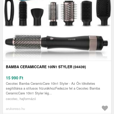
BAMBA CERAMICCARE 10IN1 STYLER (04439)
15 990
Ft
Cecotec Bamba CeramicCare 10in1 Styler - Az Ön tökéletes
segítőtársa a stílusos frizurákhozFedezze fel a Cecotec Bamba
CeramicCare 10in1 Styler lég...
cecotec, hajformázó
arukereso.hu