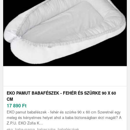
EKO PAMUT BABAFÉSZEK - FEHÉR ÉS SZÜRKE 90 X 60
CM
17 890
Ft
EKO pamut babafészek - fehér és szürke 90 x 60 cm Szeretnél egy
meleg és kényelmes helyet ahol a baba biztonságban érzi magát? A
Z.P.U. EKO Zofia K...
eko, baba-mama, babaszoba, babafészkek