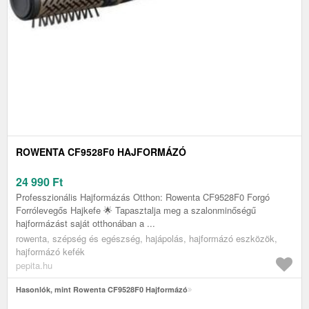
ROWENTA CF9528F0 HAJFORMÁZÓ
24 990
Ft
Professzionális Hajformázás Otthon: Rowenta CF9528F0 Forgó
Forrólevegős Hajkefe 🌟 Tapasztalja meg a szalonminőségű
hajformázást saját otthonában a ...
rowenta, szépség és egészség, hajápolás, hajformázó eszközök,
hajformázó kefék
pepita.hu
Hasonlók, mint Rowenta CF9528F0 Hajformázó