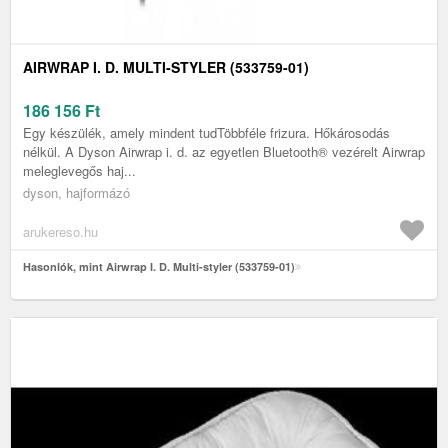
AIRWRAP I. D. MULTI-STYLER (533759-01)
186 156
Ft
Egy készülék, amely mindent tudTöbbféle frizura. Hőkárosodás
nélkül. A Dyson Airwrap i. d. az egyetlen Bluetooth® vezérelt Airwrap
meleglevegős haj...
dyson, hajformázó
arukereso.hu
Hasonlók, mint Airwrap I. D. Multi-styler (533759-01)