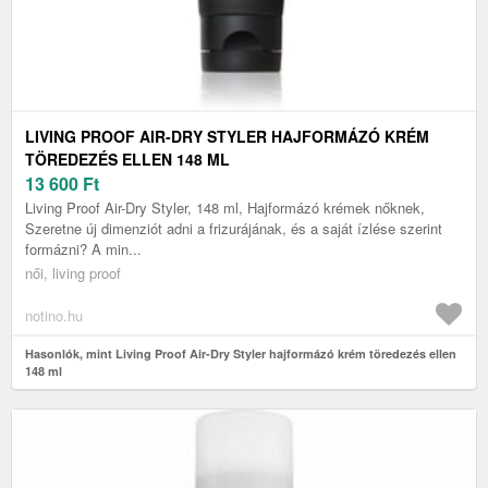
LIVING PROOF AIR-DRY STYLER HAJFORMÁZÓ KRÉM
TÖREDEZÉS ELLEN 148 ML
13 600
Ft
Living Proof Air-Dry Styler, 148 ml, Hajformázó krémek nőknek,
Szeretne új dimenziót adni a frizurájának, és a saját ízlése szerint
formázni? A min...
női, living proof
notino.hu
Hasonlók, mint Living Proof Air-Dry Styler hajformázó krém töredezés ellen
148 ml