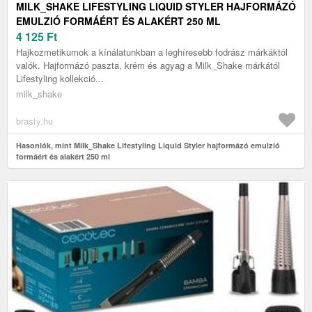
MILK_SHAKE LIFESTYLING LIQUID STYLER HAJFORMÁZÓ
EMULZIÓ FORMÁÉRT ÉS ALAKÉRT 250 ML
4 125
Ft
Hajkozmetikumok a kínálatunkban a leghíresebb fodrász márkáktól
valók. Hajformázó paszta, krém és agyag a Milk_Shake márkától
Lifestyling kollekció...
milk_shake
brasty.hu
Hasonlók, mint Milk_Shake Lifestyling Liquid Styler hajformázó emulzió
formáért és alakért 250 ml