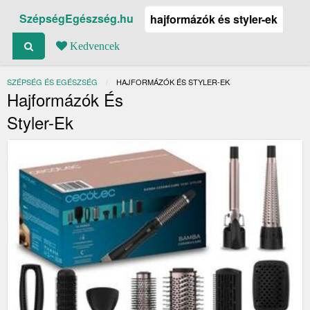
SzépségEgészség.hu
Kedvencek
SZÉPSÉG ÉS EGÉSZSÉG
JELENLEGI:
HAJFORMÁZÓK ÉS STYLER-EK
Hajformázók És
Styler-Ek