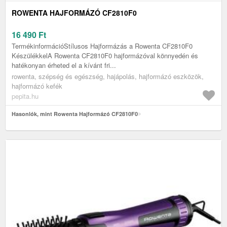
ROWENTA HAJFORMÁZÓ CF2810F0
16 490
Ft
TermékinformációStílusos Hajformázás a Rowenta CF2810F0
KészülékkelA Rowenta CF2810F0 hajformázóval könnyedén és
hatékonyan érheted el a kívánt fri...
rowenta, szépség és egészség, hajápolás, hajformázó eszközök,
hajformázó kefék
pepita.hu
Hasonlók, mint Rowenta Hajformázó CF2810F0