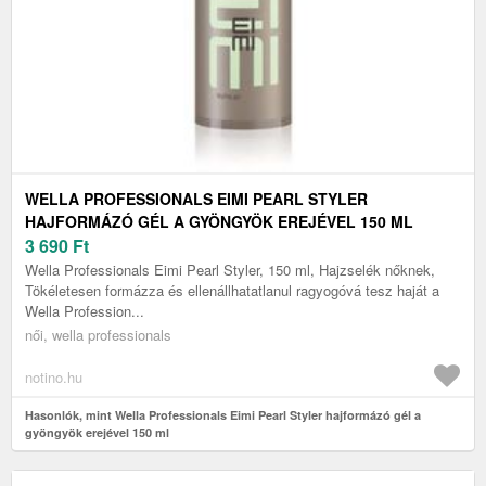
WELLA PROFESSIONALS EIMI PEARL STYLER
HAJFORMÁZÓ GÉL A GYÖNGYÖK EREJÉVEL 150 ML
3 690
Ft
Wella Professionals Eimi Pearl Styler, 150 ml, Hajzselék nőknek,
Tökéletesen formázza és ellenállhatatlanul ragyogóvá tesz haját a
Wella Profession...
női, wella professionals
notino.hu
Hasonlók, mint Wella Professionals Eimi Pearl Styler hajformázó gél a
gyöngyök erejével 150 ml