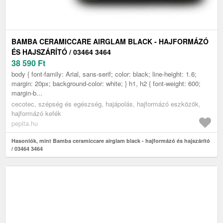
BAMBA CERAMICCARE AIRGLAM BLACK - HAJFORMÁZÓ
ÉS HAJSZÁRÍTÓ / 03464 3464
38 590
Ft
body { font-family: Arial, sans-serif; color: black; line-height: 1.6;
margin: 20px; background-color: white; } h1, h2 { font-weight: 600;
margin-b...
cecotec, szépség és egészség, hajápolás, hajformázó eszközök,
hajformázó kefék
pepita.hu
Hasonlók, mint Bamba ceramiccare airglam black - hajformázó és hajszárító
/ 03464 3464