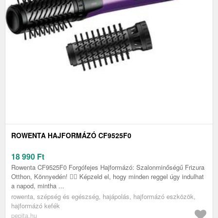
ROWENTA HAJFORMÁZÓ CF9525F0
18 990
Ft
Rowenta CF9525F0 Forgófejes Hajformázó: Szalonminőségű Frizura
Otthon, Könnyedén! 💁‍♀️ Képzeld el, hogy minden reggel úgy indulhat
a napod, mintha ...
rowenta, szépség és egészség, hajápolás, hajformázó eszközök,
hajformázó kefék
pepita.hu