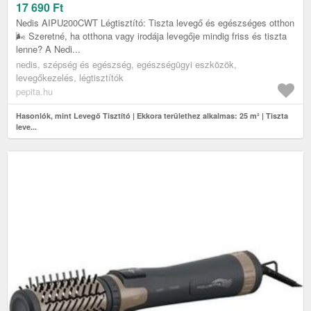
17 690
Ft
Nedis AIPU200CWT Légtisztító: Tiszta levegő és egészséges otthon
🌬️ Szeretné, ha otthona vagy irodája levegője mindig friss és tiszta
lenne? A Nedi...
nedis, szépség és egészség, egészségügyi eszközök,
levegőkezelés, légtisztítók
pepita.hu
Hasonlók, mint Levegő Tisztító | Ekkora területhez alkalmas: 25 m² | Tiszta
leve...