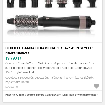
CECOTEC BAMBA CERAMICCARE 10AZ1-BEN STYLER
HAJFORMÁZÓ
19 790
Ft
Cecotec CeramicCare 10in1 Styler: A professzionális hajformázó
szett minden stílushoz! 💁‍♀️ Fedezze fel a Cecotec CeramicCare
10in1 Styler sokoldal...
cecotec, szépség és egészség, hajápolás, hajformázó eszközök,
hajformázó kefék
pepita.hu
Hasonlók, mint Cecotec Bamba CeramicCare 10az1-ben Styler hajformázó