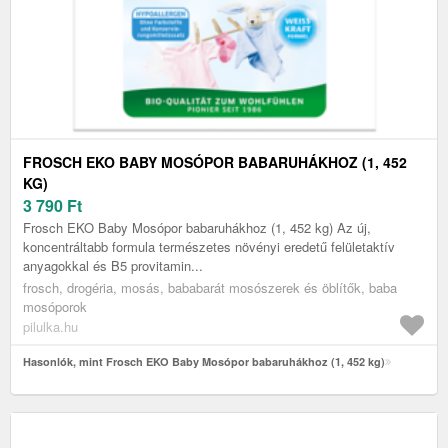
FROSCH EKO BABY MOSÓPOR BABARUHÁKHOZ (1, 452
KG)
3 790
Ft
Frosch EKO Baby Mosópor babaruhákhoz (1, 452 kg) Az új,
koncentráltabb formula természetes növényi eredetű felületaktív
anyagokkal és B5 provitamin...
frosch, drogéria, mosás, bababarát mosószerek és öblítők, baba
mosóporok
pilulka.hu
Hasonlók, mint Frosch EKO Baby Mosópor babaruhákhoz (1, 452 kg)