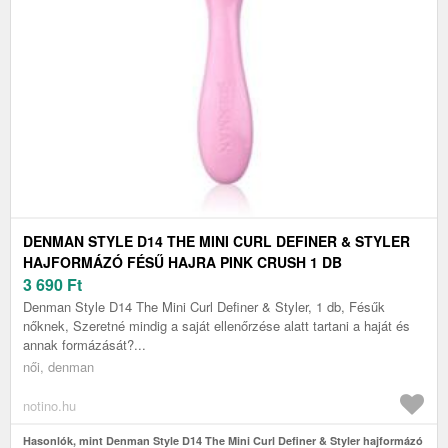
DENMAN STYLE D14 THE MINI CURL DEFINER & STYLER
HAJFORMÁZÓ FÉSŰ HAJRA PINK CRUSH 1 DB
3 690
Ft
Denman Style D14 The Mini Curl Definer & Styler, 1 db, Fésűk
nőknek, Szeretné mindig a saját ellenőrzése alatt tartani a haját és
annak formázását?...
női, denman
notino.hu
Hasonlók, mint Denman Style D14 The Mini Curl Definer & Styler hajformázó