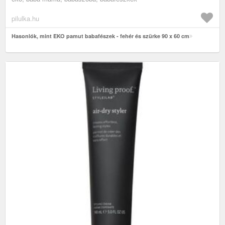
pilulka.hu
Hasonlók, mint EKO pamut babafészek - fehér és szürke 90 x 60 cm