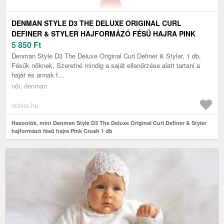
DENMAN STYLE D3 THE DELUXE ORIGINAL CURL
DEFINER & STYLER HAJFORMÁZÓ FÉSŰ HAJRA PINK
CRUSH 1 DB
5 850
Ft
Denman Style D3 The Deluxe Original Curl Definer & Styler, 1 db,
Fésűk nőknek, Szeretné mindig a saját ellenőrzése alatt tartani a
haját és annak f...
női, denman
notino.hu
Hasonlók, mint Denman Style D3 The Deluxe Original Curl Definer & Styler
hajformázó fésű hajra Pink Crush 1 db