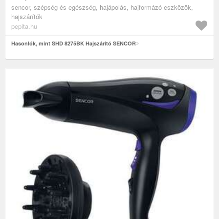
sencor, szépség és egészség, hajápolás, hajformázó eszközök,
hajszárítók
pepita.hu
Hasonlók, mint SHD 8275BK Hajszárító SENCOR