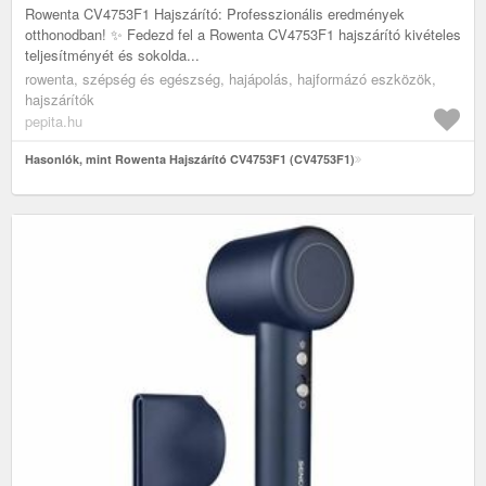
Rowenta CV4753F1 Hajszárító: Professzionális eredmények
otthonodban! ✨ Fedezd fel a Rowenta CV4753F1 hajszárító kivételes
teljesítményét és sokolda...
rowenta, szépség és egészség, hajápolás, hajformázó eszközök,
hajszárítók
pepita.hu
Hasonlók, mint Rowenta Hajszárító CV4753F1 (CV4753F1)