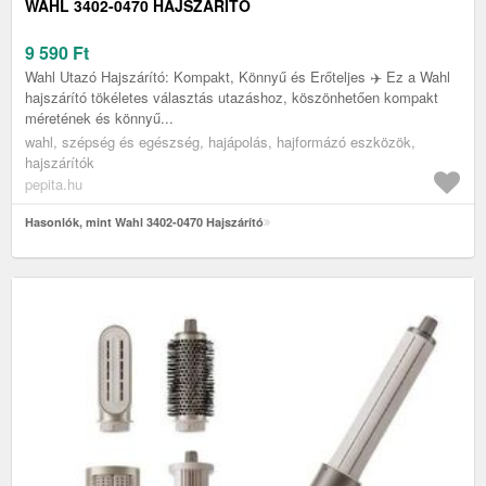
WAHL 3402-0470 HAJSZÁRÍTÓ
9 590
Ft
Wahl Utazó Hajszárító: Kompakt, Könnyű és Erőteljes ✈️ Ez a Wahl
hajszárító tökéletes választás utazáshoz, köszönhetően kompakt
méretének és könnyű...
wahl, szépség és egészség, hajápolás, hajformázó eszközök,
hajszárítók
pepita.hu
Hasonlók, mint Wahl 3402-0470 Hajszárító