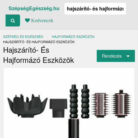
SzépségEgészség.hu
Kedvencek
SZÉPSÉG ÉS EGÉSZSÉG
HAJFORMÁZÓ ESZKÖZÖK
JELENLEGI:
HAJSZÁRÍTÓ- ÉS HAJFORMÁZÓ ESZKÖZÖK
Hajszárító- És
Rendezés
Hajformázó Eszközök