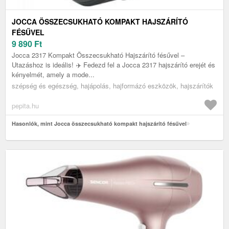
JOCCA ÖSSZECSUKHATÓ KOMPAKT HAJSZÁRÍTÓ
FÉSŰVEL
9 890
Ft
Jocca 2317 Kompakt Összecsukható Hajszárító fésűvel –
Utazáshoz is ideális! ✈️ Fedezd fel a Jocca 2317 hajszárító erejét és
kényelmét, amely a mode...
szépség és egészség, hajápolás, hajformázó eszközök, hajszárítók
pepita.hu
Hasonlók, mint Jocca összecsukható kompakt hajszárító fésűvel