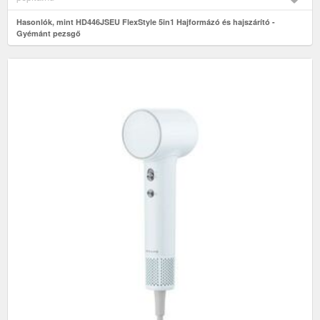
Hasonlók, mint HD446JSEU FlexStyle 5in1 Hajformázó és hajszárító -
Gyémánt pezsgő