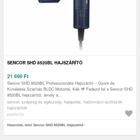
SENCOR SHD 8520BL HAJSZÁRÍTÓ
21 690
Ft
Sencor SHD 8520BL Professzionális Hajszárító – Gyors és
Kíméletes Szárítás BLDC Motorral, Kék 💙 Fedezd fel a Sencor SHD
8520BL hajszárítót, amely a...
sencor, szépség és egészség, hajápolás, hajformázó eszközök,
hajszárítók
pepita.hu
Hasonlók, mint Sencor SHD 8520BL Hajszárító