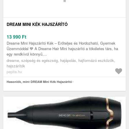
DREAM MINI KÉK HAJSZÁRÍTÓ
13 990
Ft
Dreame Mini Hajszárító Kék – Erőteljes és Hordozható, Gyermek
Üzemmóddal 💙 A Dreame Hair Mini hajszárító a tökéletes társ, ha
egy rendkívül könnyű,...
dreame, szépség és egészség, hajápolás, hajformázó eszközök,
hajszárítók
pepita.hu
Hasonlók, mint DREAM Mini Kék Hajszárító