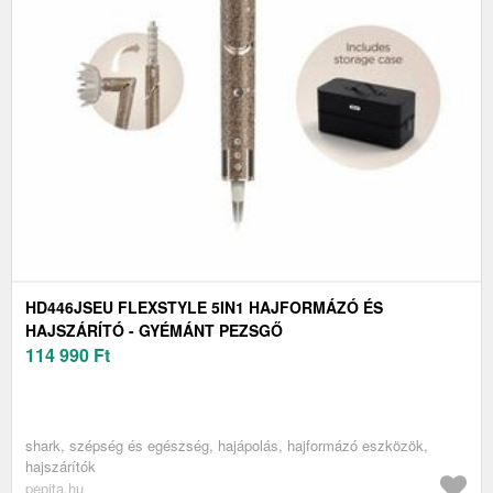
HD446JSEU FLEXSTYLE 5IN1 HAJFORMÁZÓ ÉS
HAJSZÁRÍTÓ - GYÉMÁNT PEZSGŐ
114 990
Ft
shark, szépség és egészség, hajápolás, hajformázó eszközök,
hajszárítók
pepita.hu