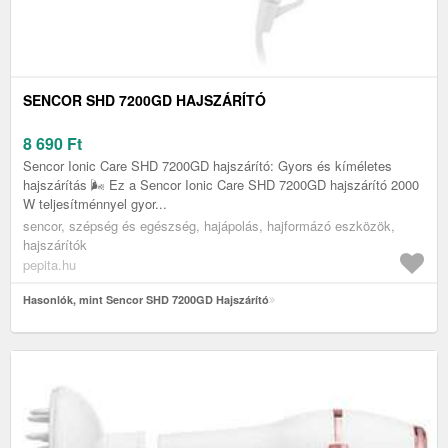
SENCOR SHD 7200GD HAJSZÁRÍTÓ
8 690
Ft
Sencor Ionic Care SHD 7200GD hajszárító: Gyors és kíméletes
hajszárítás 🌬️ Ez a Sencor Ionic Care SHD 7200GD hajszárító 2000
W teljesítménnyel gyor...
sencor, szépség és egészség, hajápolás, hajformázó eszközök,
hajszárítók
pepita.hu
Hasonlók, mint Sencor SHD 7200GD Hajszárító