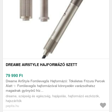
DREAME AIRSTYLE HAJFORMÁZÓ SZETT
79 990
Ft
Dreame AirStyle Forrólevegős Hajformázó: Tökéletes Frizura Percek
Alatt ✨ Forrólevegős hajformázóval könnyedén varázsolhatsz
magadnak gyönyörű friz...
dreame, szépség és egészség, hajápolás, hajformázó eszközök,
hajszárítók
pepita.hu