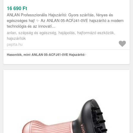
16 690
Ft
ANLAN Professzionális Hajszárító: Gyors szárítás, fényes és
egészséges haj! ✨ Az ANLAN 05-ACFJ41-0VE hajszárító a modern
technológia és az innovatí...
anlan, szépség és egészség, hajápolás, hajformázó eszközök,
hajszárítók
pepita.hu
Hasonlók, mint ANLAN 05-ACFJ41-0VE Hajszárító