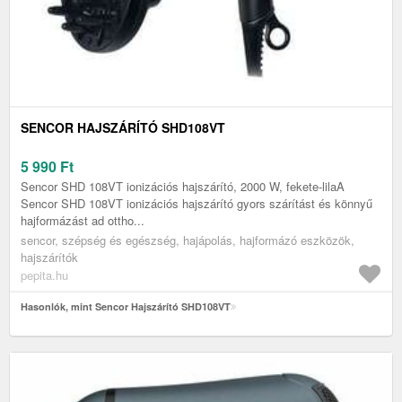
SENCOR HAJSZÁRÍTÓ SHD108VT
5 990
Ft
Sencor SHD 108VT ionizációs hajszárító, 2000 W, fekete-lilaA
Sencor SHD 108VT ionizációs hajszárító gyors szárítást és könnyű
hajformázást ad ottho...
sencor, szépség és egészség, hajápolás, hajformázó eszközök,
hajszárítók
pepita.hu
Hasonlók, mint Sencor Hajszárító SHD108VT