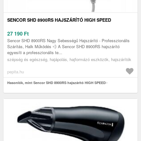
SENCOR SHD 8900RS HAJSZÁRÍTÓ HIGH SPEED
27 190
Ft
Sencor SHD 8900RS Nagy Sebességű Hajszárító - Professzionális
Szárítás, Halk Működés 💨 A Sencor SHD 8900RS hajszárító
egyesíti a professzionális te...
szépség és egészség, hajápolás, hajformázó eszközök, hajszárítók
pepita.hu
Hasonlók, mint Sencor SHD 8900RS hajszárító HIGH SPEED