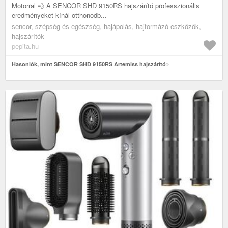
Motorral 💨 A SENCOR SHD 9150RS hajszárító professzionális
eredményeket kínál otthonodb...
sencor, szépség és egészség, hajápolás, hajformázó eszközök,
hajszárítók
pepita.hu
Hasonlók, mint SENCOR SHD 9150RS Artemiss hajszárító