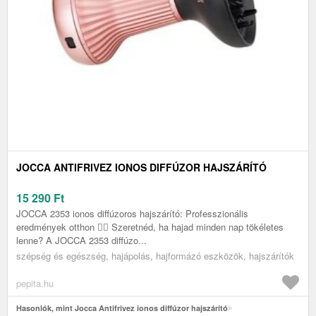
JOCCA ANTIFRIVEZ IONOS DIFFÚZOR HAJSZÁRÍTÓ
15 290
Ft
JOCCA 2353 ionos diffúzoros hajszárító: Professzionális
eredmények otthon 💆‍♀️ Szeretnéd, ha hajad minden nap tökéletes
lenne? A JOCCA 2353 diffúzo...
szépség és egészség, hajápolás, hajformázó eszközök, hajszárítók
pepita.hu
Hasonlók, mint Jocca Antifrivez ionos diffúzor hajszárító