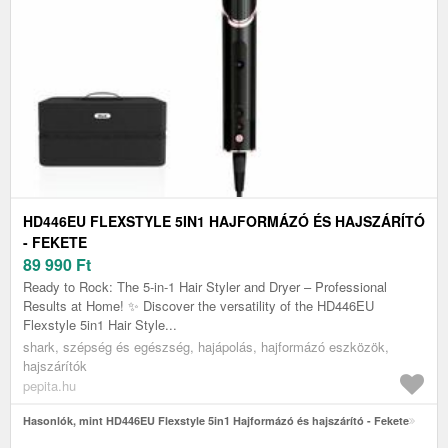
HD446EU FLEXSTYLE 5IN1 HAJFORMÁZÓ ÉS HAJSZÁRÍTÓ
- FEKETE
89 990
Ft
Ready to Rock: The 5-in-1 Hair Styler and Dryer – Professional
Results at Home! ✨ Discover the versatility of the HD446EU
Flexstyle 5in1 Hair Style...
shark, szépség és egészség, hajápolás, hajformázó eszközök,
hajszárítók
pepita.hu
Hasonlók, mint HD446EU Flexstyle 5in1 Hajformázó és hajszárító - Fekete