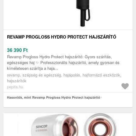
REVAMP PROGLOSS HYDRO PROTECT HAJSZÁRÍTÓ
36 390
Ft
Revamp Progloss Hydro Protect hajszárító: Gyors szárítás,
egészséges haj ✨ Professzionális hajszárító, amely gyorsan és
kíméletesen szárítja a haja...
revamp, szépség és egészség, hajápolás, hajformázó eszközök,
hajszárítók
pepita.hu
Hasonlók, mint Revamp Progloss Hydro Protect hajszárító