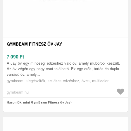
GYMBEAM FITNESZ ÖV JAY
7 090
Ft
A Jay öv egy minőségi edzéshez való öv, amely műbőrből készült.
Az öv végén egy nagy csat található. Ez egy erős, tartós és dupla
varrású öv, amely...
gymbeam, kiegészítők, kellékek edzéshez, övek, multicolor
gymbeam.hu
Hasonlók, mint GymBeam Fitnesz öv Jay