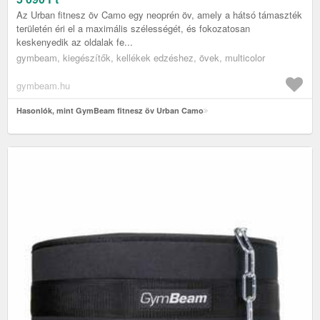
Az Urban fitnesz öv Camo egy neoprén öv, amely a hátsó támaszték
területén éri el a maximális szélességét, és fokozatosan
keskenyedik az oldalak fe...
gymbeam, kiegészítők, kellékek edzéshez, övek, multicolor
gymbeam.hu
Hasonlók, mint GymBeam fitnesz öv Urban Camo