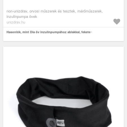
non-unizdrav, orvosi műszerek és tesztek, mérőműszerek,
inzulinpumpa övek
unizdrav.hu
Hasonlók, mint Dia öv inzulinpumpához ablakkal, fekete