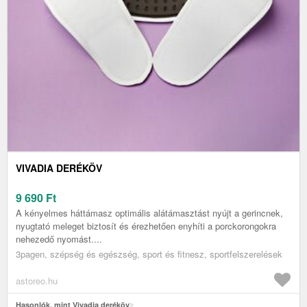
VIVADIA DERÉKÖV
9 690
Ft
A kényelmes háttámasz optimális alátámasztást nyújt a gerincnek,
nyugtató meleget biztosít és érezhetően enyhíti a porckorongokra
nehezedő nyomást....
3pagen, szépség és egészség, sport és fitnesz, sportfelszerelések
astoreo.hu
Hasonlók, mint Vivadia deréköv