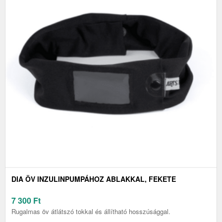
DIA ÖV INZULINPUMPÁHOZ ABLAKKAL, FEKETE
7 300
Ft
Rugalmas öv átlátszó tokkal és állítható hosszúsággal.