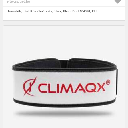
erteksziget.hu
Hasonlók, mint Köldöksérv öv, fehér, 13cm, Bort 104070, XL