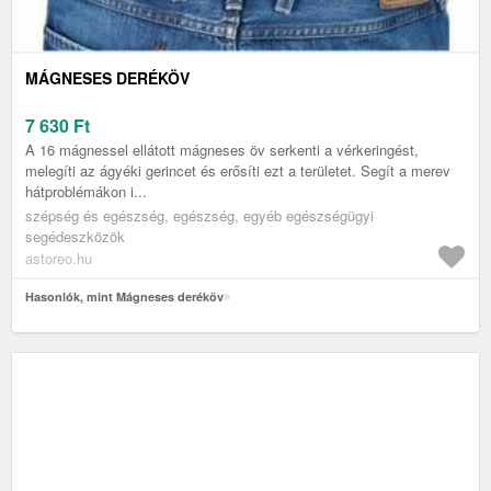
MÁGNESES DERÉKÖV
7 630
Ft
A 16 mágnessel ellátott mágneses öv serkenti a vérkeringést,
melegíti az ágyéki gerincet és erősíti ezt a területet. Segít a merev
hátproblémákon i...
szépség és egészség, egészség, egyéb egészségügyi
segédeszközök
astoreo.hu
Hasonlók, mint Mágneses deréköv