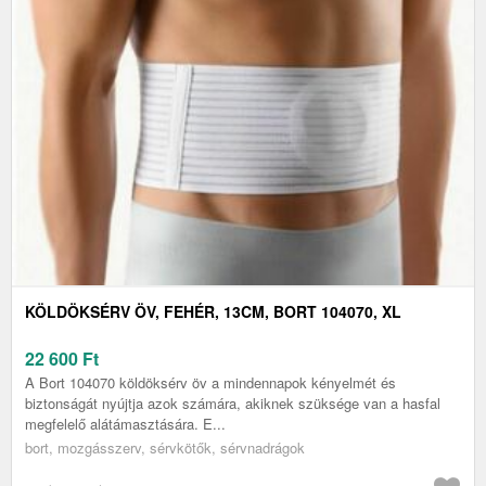
KÖLDÖKSÉRV ÖV, FEHÉR, 13CM, BORT 104070, XL
22 600
Ft
A Bort 104070 köldöksérv öv a mindennapok kényelmét és
biztonságát nyújtja azok számára, akiknek szüksége van a hasfal
megfelelő alátámasztására. E...
bort, mozgásszerv, sérvkötők, sérvnadrágok