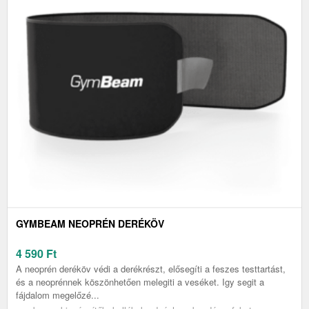
GYMBEAM NEOPRÉN DERÉKÖV
4 590
Ft
A neoprén deréköv védi a derékrészt, elősegíti a feszes testtartást,
és a neoprénnek köszönhetően melegiti a veséket. Igy segit a
fájdalom megelőzé...