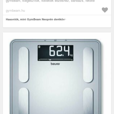
gymbeam, kiegészítők, kellékek edzéshez, bandázs, fekete
gymbeam.hu
Hasonlók, mint GymBeam Neoprén deréköv