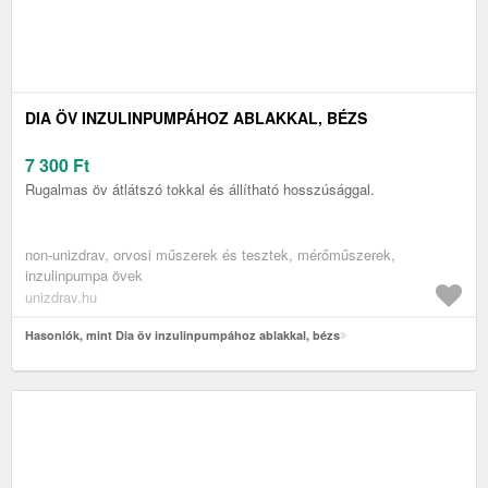
DIA ÖV INZULINPUMPÁHOZ ABLAKKAL, BÉZS
7 300
Ft
Rugalmas öv átlátszó tokkal és állítható hosszúsággal.
non-unizdrav, orvosi műszerek és tesztek, mérőműszerek,
inzulinpumpa övek
unizdrav.hu
Hasonlók, mint Dia öv inzulinpumpához ablakkal, bézs