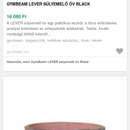
GYMBEAM LEVER SÚLYEMELŐ ÖV BLACK
16 090
Ft
A LEVER súlyemelő öv egy praktikus eszköz a törzs erősítésére,
amelyet különösen az erősportolók értékelnek. Tartós, kiváló
minőségű bőrből készült...
gymbeam, kiegészítők, kellékek edzéshez, övek, fekete
gymbeam.hu
Hasonlók, mint GymBeam LEVER súlyemelő öv Black