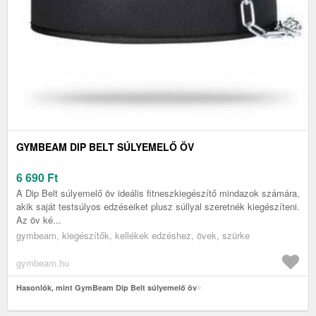
GYMBEAM DIP BELT SÚLYEMELŐ ÖV
6 690
Ft
A Dip Belt súlyemelő öv ideális fitneszkiegészítő mindazok számára,
akik saját testsúlyos edzéseiket plusz súllyal szeretnék kiegészíteni.
Az öv ké...
gymbeam, kiegészítők, kellékek edzéshez, övek, szürke
gymbeam.hu
Hasonlók, mint GymBeam Dip Belt súlyemelő öv