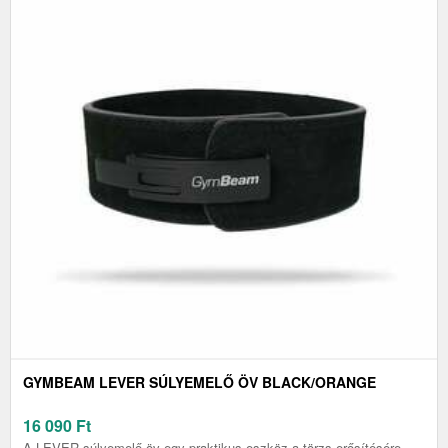
GYMBEAM LEVER SÚLYEMELŐ ÖV BLACK/ORANGE
16 090
Ft
A LEVER súlyemelő öv egy praktikus eszköz a törzs erősítésére,