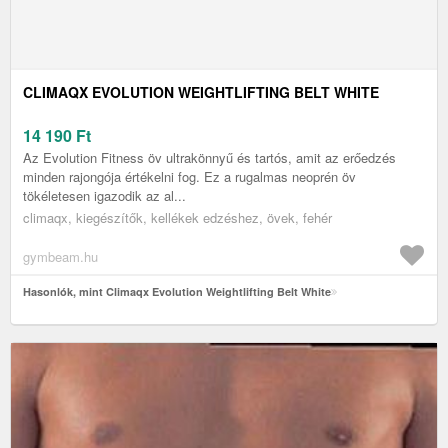
CLIMAQX EVOLUTION WEIGHTLIFTING BELT WHITE
14 190
Ft
Az Evolution Fitness öv ultrakönnyű és tartós, amit az erőedzés
minden rajongója értékelni fog. Ez a rugalmas neoprén öv
tökéletesen igazodik az al...
climaqx, kiegészítők, kellékek edzéshez, övek, fehér
gymbeam.hu
Hasonlók, mint Climaqx Evolution Weightlifting Belt White