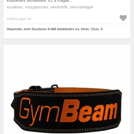
köldöksérv kezelésére. Ez a magas...
scudotex, mozgásszerv, sérvkötők, sérvnadrágok
erteksziget.hu
Hasonlók, mint Scudotex S-686 köldöksérv öv, fehér, 12cm, 3