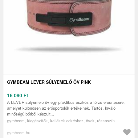
GYMBEAM LEVER SÚLYEMELŐ ÖV PINK
16 090
Ft
A LEVER súlyemelő öv egy praktikus eszköz a törzs erősítésére,
amelyet különösen az erősportolók értékelnek. Tartós, kiváló
minőségű bőrből készült...
gymbeam, kiegészítők, kellékek edzéshez, övek, rózsaszín
gymbeam.hu