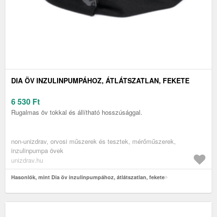
DIA ÖV INZULINPUMPÁHOZ, ÁTLÁTSZATLAN, FEKETE
6 530
Ft
Rugalmas öv tokkal és állítható hosszúsággal.
non-unizdrav, orvosi műszerek és tesztek, mérőműszerek,
inzulinpumpa övek
unizdrav.hu
Hasonlók, mint Dia öv inzulinpumpához, átlátszatlan, fekete