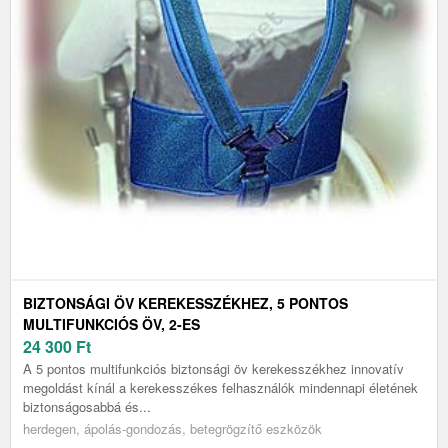
BIZTONSÁGI ÖV KEREKESSZÉKHEZ, 5 PONTOS
MULTIFUNKCIÓS ÖV, 2-ES
24 300
Ft
A 5 pontos multifunkciós biztonsági öv kerekesszékhez innovatív
megoldást kínál a kerekesszékes felhasználók mindennapi életének
biztonságosabbá és...
herdegen, ápolás-gondozás, betegrögzítő eszközök