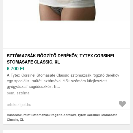
SZTÓMAZSÁK RÖGZÍTŐ DERÉKÖV, TYTEX CORSINEL
STOMASAFE CLASSIC, XL
6 700
Ft
A Tytex Corsinel Stomasafe Classic sztómazsák rögzítő deréköv
egy speciális, műtéti sztómával élők számára kifejlesztett
gyógyászati segédeszköz. E...
oem, sztóma
erteksziget.hu
Hasonlók, mint Sztómazsák rögzítő deréköv, Tytex Corsinel Stomasafe
Classic, XL