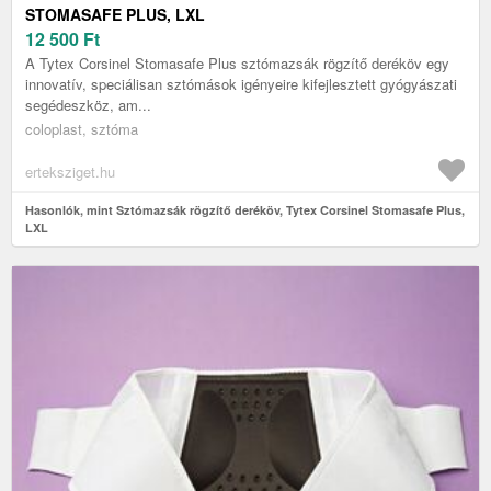
STOMASAFE PLUS, LXL
12 500
Ft
A Tytex Corsinel Stomasafe Plus sztómazsák rögzítő deréköv egy
innovatív, speciálisan sztómások igényeire kifejlesztett gyógyászati
segédeszköz, am...
coloplast, sztóma
erteksziget.hu
Hasonlók, mint Sztómazsák rögzítő deréköv, Tytex Corsinel Stomasafe Plus,
LXL