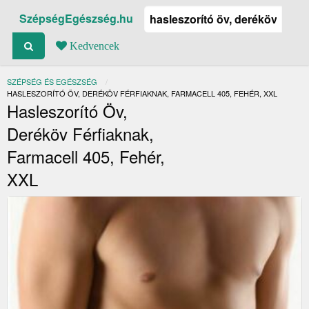
SzépségEgészség.hu
Kedvencek
SZÉPSÉG ÉS EGÉSZSÉG
JELENLEGI:
HASLESZORÍTÓ ÖV, DERÉKÖV FÉRFIAKNAK, FARMACELL 405, FEHÉR, XXL
Hasleszorító Öv,
Deréköv Férfiaknak,
Farmacell 405, Fehér,
XXL