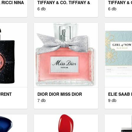
 RICCI NINA
TIFFANY & CO. TIFFANY &
TIFFANY & 
CO. EAU DE PARFUM
6 db
CO. EAU D
6 db
NŐKNEK 75 ML
NŐKNEK 50
URENT
DIOR DIOR MISS DIOR
ELIE SAAB 
EDP PARFÜM
PARFUM - PARFÜM 50 ML
7 db
OF NOW - E
9 db