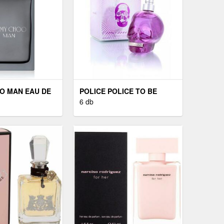
O MAN EAU DE
POLICE POLICE TO BE
URAKNAK 100
WOMAN - EDP 40 ML
6 db