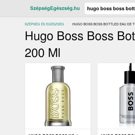
SzépségEgészség.hu
SZÉPSÉG ÉS EGÉSZSÉG
JELENLEGI:
HUGO BOSS BOSS BOTTLED EAU DE TO
Hugo Boss Boss Bott
200 Ml