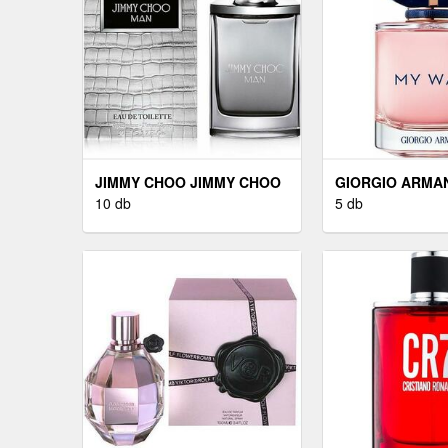
JIMMY CHOO JIMMY CHOO
GIORGIO ARMAN
MAN - EDT 100 ML
10 db
ARMANI MY WAY 
5 db
ML