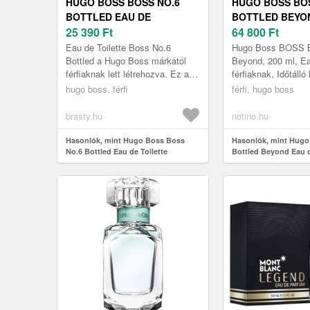
HUGO BOSS BOSS NO.6
HUGO BOSS BO
BOTTLED EAU DE
BOTTLED BEYO
TOILETTE FÉRFIAKNAK 200
25 390
Ft
TOILETTE UTÁ
64 800
Ft
ML
URAKNAK 200 
Eau de Toilette Boss No.6
Hugo Boss BOSS B
Bottled a Hugo Boss márkától
Beyond, 200 ml, Ea
férfiaknak lett létrehozva. Ez a
férfiaknak, Időtálló
csomagolás az Ön által
amely a férfias ele
hugo boss, férfi
férfi, hugo boss
választott illatot tartalmazza, 200
természetes kisugár
...
brasty.hu
notino.hu
Hasonlók, mint Hugo Boss Boss
Hasonlók, mint Hug
No.6 Bottled Eau de Toilette
Bottled Beyond Eau d
férfiaknak 200 ml
utántöltő uraknak 20