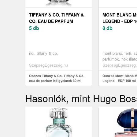
TIFFANY & CO. TIFFANY &
MONT BLANC M
CO. EAU DE PARFUM
LEGEND - EDP 1
HÖLGYEKNEK 30 ML
5 db
8 db
női, tiffany & co.
mont blanc, férfi, 
parfümök, nök illat
parfum nőknek (edp
SzépségEgészség.hu
SzépségEgészség.
Összes Tiffany & Co. Tiffany & Co.
Összes Mont Blanc M
eau de parfum hölgyeknek 30 ml
Legend - EDP 100 ml
Hasonlók, mint Hugo Boss 