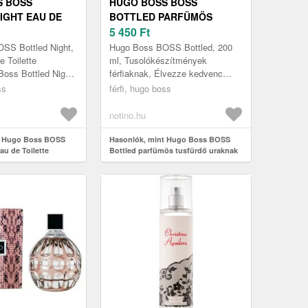
S BOSS
HUGO BOSS BOSS
IGHT EAU DE
BOTTLED PARFÜMÖS
URAKNAK 200
TUSFÜRDŐ URAKNAK 200
5 450
Ft
ML
SS Bottled Night,
Hugo Boss BOSS Bottled, 200
e Toilette
ml, Tusolókészítmények
 Boss Bottled Night
férfiaknak, Élvezze kedvenc
Toilette egyenesen
illatát tusolás közben is. A Hugo
ss
férfi, hugo boss
nált, hogy az ...
Boss BOSS Bottled parfümös
tusfürd...
notino.hu
t Hugo Boss BOSS
Hasonlók, mint Hugo Boss BOSS
au de Toilette
Bottled parfümös tusfürdő uraknak
200 ml