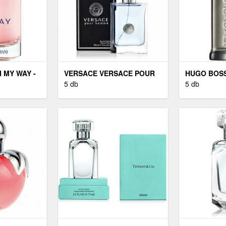
 MY WAY -
VERSACE VERSACE POUR
HUGO BOS
HOMME - EDT 100 ML
5 db
BOSS BOTT
5 db
ML