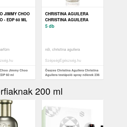
O JIMMY CHOO
CHRISTINA AGUILERA
 - EDP 60 ML
CHRISTINA AGUILERA
TESTÁPOLÓ SPRAY
5 db
NŐKNEK 236 ML
parfüm
női, christina aguilera
zség.hu
SzépségEgészség.hu
 Choo Jimmy Choo
Összes Christina Aguilera Christina
EDP 60 ml
Aguilera testápoló spray nőknek 236
ml
érfiaknak 200 ml