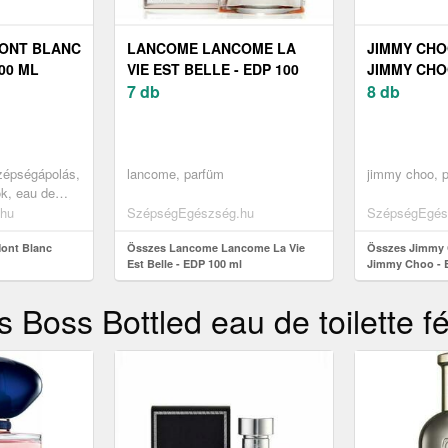
ONT BLANC
LANCOME LANCOME LA
JIMMY CHO
00 ML
VIE EST BELLE - EDP 100
JIMMY CHOO
ML
7 db
8 db
szépségápolás,
lancome, parfüm
jimmy choo, 
ok, eau de
)
hu
SzépségEgészség.hu
SzépségEgés
ont Blanc
Összes Lancome Lancome La Vie
Összes Jimmy
Est Belle - EDP 100 ml
Jimmy Choo - 
Boss Bottled eau de toilette f