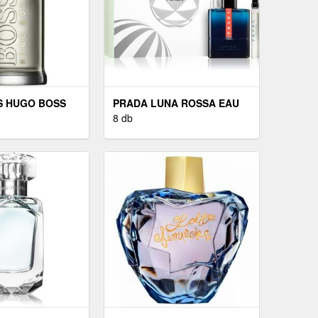
S HUGO BOSS
PRADA LUNA ROSSA EAU
LED - EDP 100
DE TOILETTE FÉRFIAKNAK
8 db
100 ML