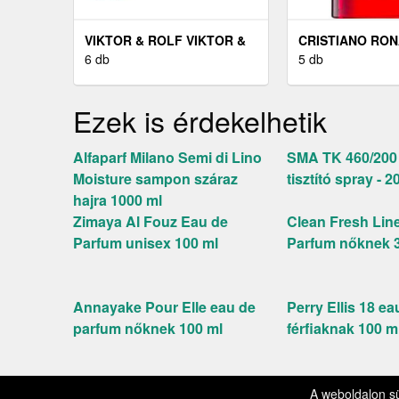
VIKTOR & ROLF VIKTOR &
CRISTIANO RO
ROLF FLOWERBOMB - EDP
6 db
EAU DE TOILET
5 db
100 ML
URAKNAK 30 M
Ezek is érdekelhetik
Alfaparf Milano Semi di Lino
SMA TK 460/200
Moisture sampon száraz
tisztító spray - 
hajra 1000 ml
Zimaya Al Fouz Eau de
Clean Fresh Lin
Parfum unisex 100 ml
Parfum nőknek 
Annayake Pour Elle eau de
Perry Ellis 18 eau
parfum nőknek 100 ml
férfiaknak 100 m
Kapcsolat
Impre
© 2026 SzépségEgészség.hu
A weboldalon s