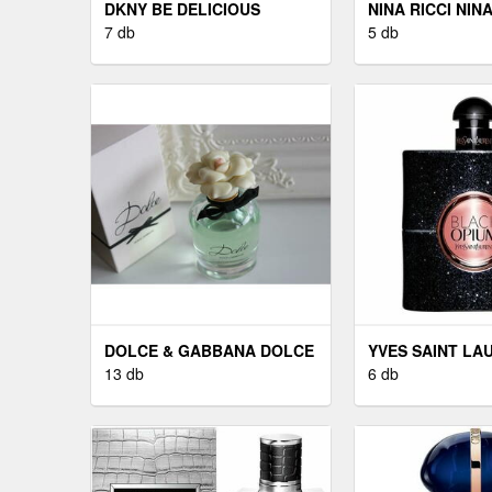
DKNY BE DELICIOUS
NINA RICCI NINA
PARFÜMÖZÖTT SPRAY A
7 db
- EDT 30 ML
5 db
TESTRE HÖLGYEKNEK 250
ML
DOLCE & GABBANA DOLCE
YVES SAINT LA
& GABBANA DOLCE - EDP
13 db
BLACK OPIUM 
6 db
75 ML
90 ML