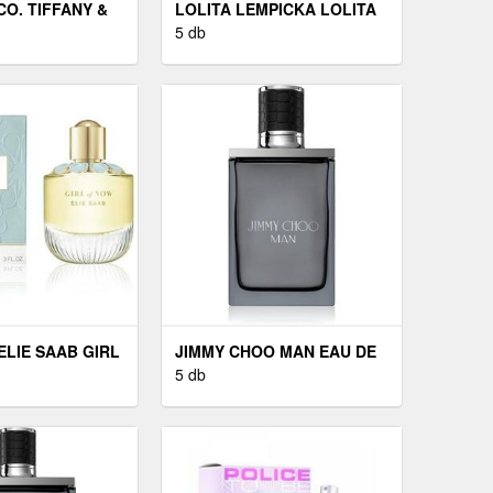
CO. TIFFANY &
LOLITA LEMPICKA LOLITA
E PARFUM
LEMPICKA LOLITA
5 db
 ML
LEMPICKA - EDP 100 ML
ELIE SAAB GIRL
JIMMY CHOO MAN EAU DE
DP 90 ML
TOILETTE URAKNAK 50 ML
5 db