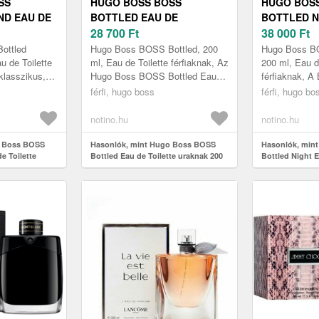
SS
HUGO BOSS BOSS
HUGO BOS
ND EAU DE
BOTTLED EAU DE
BOTTLED N
NTÖLTŐ
TOILETTE URAKNAK 200
28 700
Ft
TOILETTE 
38 000
Ft
ML
ML
ML
ottled
Hugo Boss BOSS Bottled, 200
Hugo Boss BO
u de Toilette
ml, Eau de Toilette férfiaknak, Az
200 ml, Eau d
 klasszikus,
Hugo Boss BOSS Bottled Eau
férfiaknak, A
gancia és a
de Toilette a 21. századi férfi
férfi Eau de 
férfi, hugo boss
férfi, hugo bo
zás előtt...
számára maga az ideális v...
arra predeszti
notino.hu
notino.hu
o Boss BOSS
Hasonlók, mint Hugo Boss BOSS
Hasonlók, min
e Toilette
Bottled Eau de Toilette uraknak 200
Bottled Night E
0 ml
ml
uraknak 200 ml