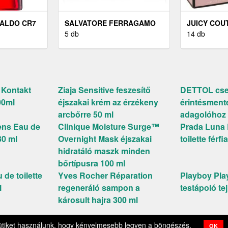
NALDO CR7
SALVATORE FERRAGAMO
JUICY COU
TE
SIGNORINA EAU DE
5 db
COUTURE J
14 db
L
PARFUM HÖLGYEKNEK 50
- EDP 100 
ML
 Kontakt
Ziaja Sensitive feszesítő
DETTOL cser
200ml
éjszakai krém az érzékeny
érintésment
arcbőrre 50 ml
adagolóhoz 
ens Eau de
Clinique Moisture Surge™
Prada Luna 
30 ml
Overnight Mask éjszakai
toilette férf
hidratáló maszk minden
bőrtípusra 100 ml
 de toilette
Yves Rocher Réparation
Playboy Play
l
regeneráló sampon a
testápoló te
károsult hajra 300 ml
sszum
Felhasználási feltételek
Adatkezelési tájékoztató
Coo
ütiket használunk, hogy kényelmesebb legyen a böngészés.
OK