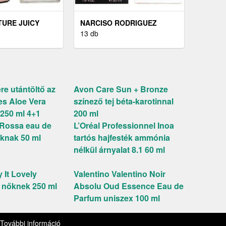
TURE JUICY
NARCISO RODRIGUEZ
UICY COUTURE
NARCISO RODRIGUEZ FOR
13 db
ML
HER - EDP 100 ML
e utántöltő az
Avon Care Sun + Bronze
es Aloe Vera
színező tej béta-karotinnal
250 ml 4+1
200 ml
Rossa eau de
L’Oréal Professionnel Inoa
iaknak 50 ml
tartós hajfesték ammónia
nélkül árnyalat 8.1 60 ml
 It Lovely
Valentino Valentino Noir
j nőknek 250 ml
Absolu Oud Essence Eau de
Parfum uniszex 100 ml
kie kezelési szabályzat
Trend
További információ