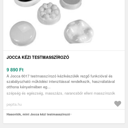
JOCCA KÉZI TESTMASSZÍROZÓ
9 890
Ft
A Jocca 6017 testmasszírozó kézikészülék rezgő funkcióval és
szabályozható működési intenzitással rendelkezik, használatával
otthona kényelmében eg...
szépség és egészség, masszázs, narancsbőr elleni masszírozók
pepita.hu
Hasonlók, mint Jocca kézi testmasszírozó