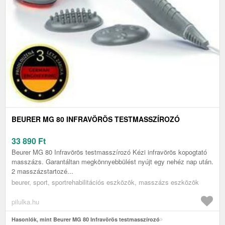
BEURER MG 80 INFRAVÖRÖS TESTMASSZÍROZÓ
33 890
Ft
Beurer MG 80 Infravörös testmasszírozó Kézi infravörös kopogtató
masszázs. Garantáltan megkönnyebbülést nyújt egy nehéz nap után.
2 masszázstartozé...
beurer, sport, sportrehabilitációs eszközök, masszázs eszközök
pilulka.hu
Hasonlók, mint Beurer MG 80 Infravörös testmasszírozó