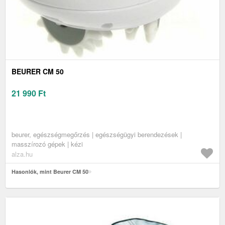
BEURER CM 50
21 990
Ft
beurer, egészségmegőrzés | egészségügyi berendezések |
masszírozó gépek | kézi
alza.hu
Hasonlók, mint Beurer CM 50