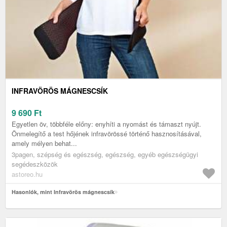
INFRAVÖRÖS MÁGNESCSÍK
9 690
Ft
Egyetlen öv, többféle előny: enyhíti a nyomást és támaszt nyújt.
Önmelegítő a test hőjének infravörössé történő hasznosításával,
amely mélyen behat...
3pagen, szépség és egészség, egészség, egyéb egészségügyi
segédeszközök
astoreo.hu
Hasonlók, mint Infravörös mágnescsík