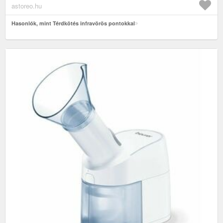
astoreo.hu
Hasonlók, mint Térdkötés infravörös pontokkal