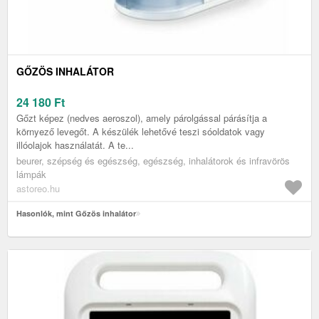
GŐZÖS INHALÁTOR
24 180
Ft
Gőzt képez (nedves aeroszol), amely párolgással párásítja a
környező levegőt. A készülék lehetővé teszi sóoldatok vagy
illóolajok használatát. A te...
beurer, szépség és egészség, egészség, inhalátorok és infravörös
lámpák
astoreo.hu
Hasonlók, mint Gőzös inhalátor