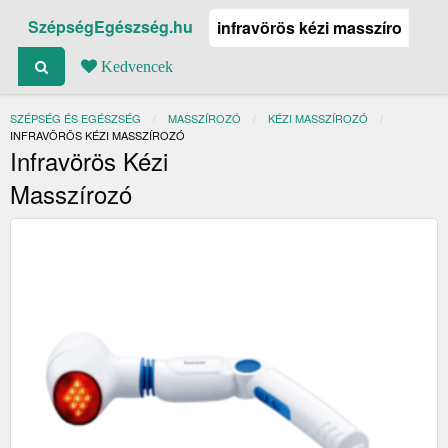
SzépségEgészség.hu
Kedvencek
SZÉPSÉG ÉS EGÉSZSÉG
MASSZÍROZÓ
KÉZI MASSZÍROZÓ
JELENLEGI:
INFRAVÖRÖS KÉZI MASSZÍROZÓ
Infravörös Kézi
Masszírozó