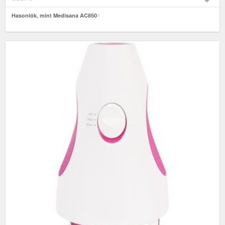
Hasonlók, mint Medisana AC850