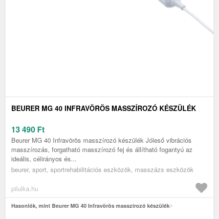
BEURER MG 40 INFRAVÖRÖS MASSZÍROZÓ KÉSZÜLÉK
13 490
Ft
Beurer MG 40 Infravörös masszírozó készülék Jóleső vibrációs
masszírozás, forgatható masszírozó fej és állítható fogantyú az
ideális, célirányos és...
beurer, sport, sportrehabilitációs eszközök, masszázs eszközök
pilulka.hu
Hasonlók, mint Beurer MG 40 Infravörös masszírozó készülék