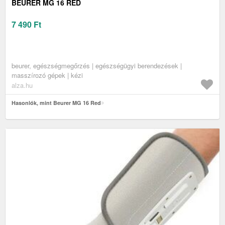
BEURER MG 16 RED
7 490
Ft
beurer, egészségmegőrzés | egészségügyi berendezések |
masszírozó gépek | kézi
alza.hu
Hasonlók, mint Beurer MG 16 Red