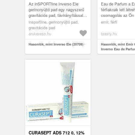
Az inSPORTline Inverso Ele
Eau de Parfum a E
gerincnyújtó pad egy nagyszerű
férfiaknak lett létr
gravitációs pad, távirányítással!
csomagolás az Ön á
Ennek köszönhetően tehát a
választott illatot t
insportline, gerincnyújtó pad,
emir, férfi
hálózathoz kapcsolódva egy l...
ml .
gravitációs pad
arukereso.hu
brasty.hu
Hasonlók, mint Inverso Ele (20709)
Hasonlók, mint Emir 
Inverno Eau de Parfu
100 ml
CURASEPT ADS 712 0, 12%