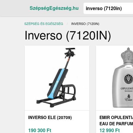
SzépségEgészség.hu
SZÉPSÉG ÉS EGÉSZSÉG
JELENLEGI:
INVERSO (7120IN)
Inverso (7120IN)
INVERSO ELE (20709)
EMIR OPULENTI
EAU DE PARFU
190 300
Ft
FÉRFIAKNAK 10
12 990
Ft