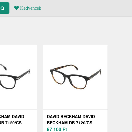
Kedvencek
KHAM DAVID
DAVID BECKHAM DAVID
B 7120/CS
BECKHAM DB 7120/CS
WR7/Z7
87 100
Ft