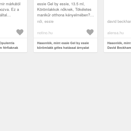
IN-VEST IN STYLE 13.5 ML
mir márkától
essie Gel by essie, 13.5 ml,
ehozva. Ez a
Körömlakkok nőknek, Tökéletes
ltal
manikűr otthona kényelmében?
artalmazza, 100
Az Essie Gel Couture körömlakk
női, essie
david beckh
segítségével könnyedén elkés...
notino.hu
alensa.hu
Opulentia
Hasonlók, mint essie Gel by essie
Hasonlók, min
m férfiaknak
körömlakk géles hatással árnyalat
David Beckham
548 in-vest in style 13.5 ml