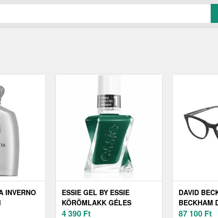
A INVERNO
ESSIE GEL BY ESSIE
DAVID BEC
M
KÖRÖMLAKK GÉLES
BECKHAM D
0 ML
HATÁSSAL ÁRNYALAT 548
4 390
Ft
807/M9
87 100
Ft