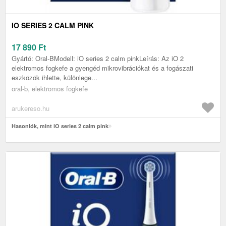
IO SERIES 2 CALM PINK
17 890
Ft
Gyártó: Oral-BModell: iO series 2 calm pinkLeírás: Az iO 2
elektromos fogkefe a gyengéd mikrovibrációkat és a fogászati
eszközök ihlette, különlege...
oral-b, elektromos fogkefe
arukereso.hu
Hasonlók, mint iO series 2 calm pink