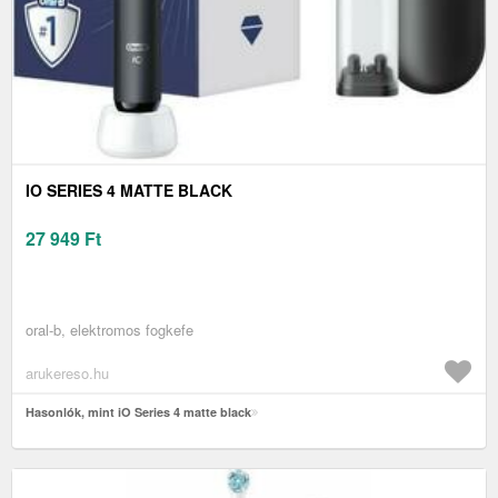
IO SERIES 4 MATTE BLACK
27 949
Ft
oral-b, elektromos fogkefe
arukereso.hu
Hasonlók, mint iO Series 4 matte black