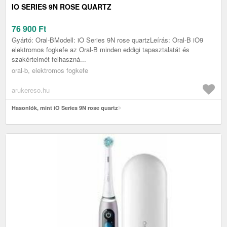
IO SERIES 9N ROSE QUARTZ
76 900
Ft
Gyártó: Oral-BModell: iO Series 9N rose quartzLeírás: Oral-B iO9
elektromos fogkefe az Oral-B minden eddigi tapasztalatát és
szakértelmét felhaszná...
oral-b, elektromos fogkefe
arukereso.hu
Hasonlók, mint iO Series 9N rose quartz