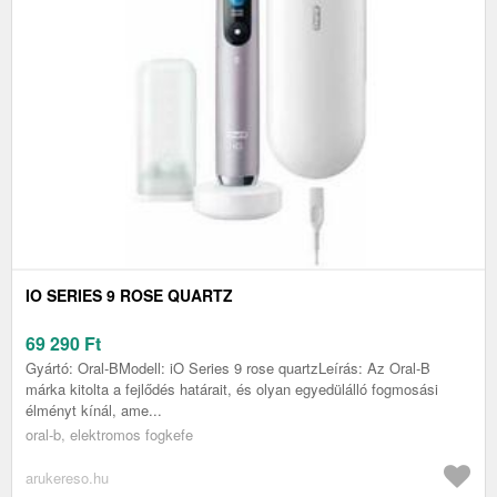
IO SERIES 9 ROSE QUARTZ
69 290
Ft
Gyártó: Oral-BModell: iO Series 9 rose quartzLeírás: Az Oral-B
márka kitolta a fejlődés határait, és olyan egyedülálló fogmosási
élményt kínál, ame...
oral-b, elektromos fogkefe
arukereso.hu