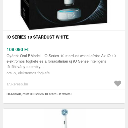
IO SERIES 10 STARDUST WHITE
109 090
Ft
Gyártó: Oral-BModell: iO Series 10 stardust whiteLeírás: Az iO 10
elektromos fogkefe és a forradalmian új iO Sense intelligens
töltőállvány személy...
oral-b, elektromos fogkefe
arukereso.hu
Hasonlók, mint iO Series 10 stardust white