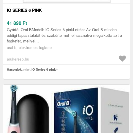
IO SERIES 6 PINK
41 890
Ft
Gyártó: Oral-BModell: iO Series 6 pinkLeírás: Az Oral-B minden
eddigi tapasztalatát és szakértelmét felhasználva megalkotta azt a
fogkefét, mellyel...
oral-b, elektromos fogkefe
arukereso.hu
Hasonlók, mint iO Series 6 pink