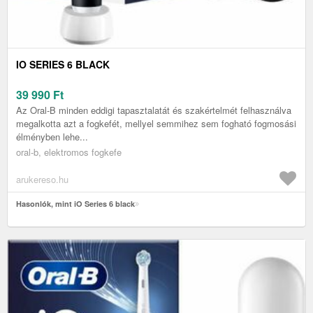
IO SERIES 6 BLACK
39 990
Ft
Az Oral-B minden eddigi tapasztalatát és szakértelmét felhasználva
megalkotta azt a fogkefét, mellyel semmihez sem fogható fogmosási
élményben lehe...
oral-b, elektromos fogkefe
arukereso.hu
Hasonlók, mint iO Series 6 black