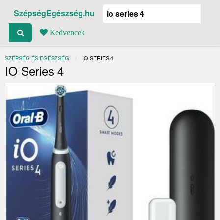
SzépségEgészség.hu
Kedvencek
SZÉPSÉG ÉS EGÉSZSÉG
JELENLEGI:
IO SERIES 4
IO Series 4