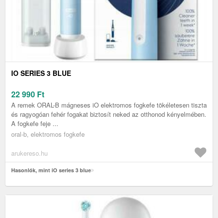
IO SERIES 3 BLUE
22 990
Ft
A remek ORAL-B mágneses iO elektromos fogkefe tökéletesen tiszta
és ragyogóan fehér fogakat biztosít neked az otthonod kényelmében.
A fogkefe feje ...
oral-b, elektromos fogkefe
arukereso.hu
Hasonlók, mint iO series 3 blue