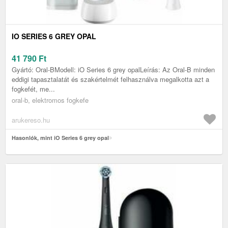
IO SERIES 6 GREY OPAL
41 790
Ft
Gyártó: Oral-BModell: iO Series 6 grey opalLeírás: Az Oral-B minden
eddigi tapasztalatát és szakértelmét felhasználva megalkotta azt a
fogkefét, me...
oral-b, elektromos fogkefe
arukereso.hu
Hasonlók, mint iO Series 6 grey opal