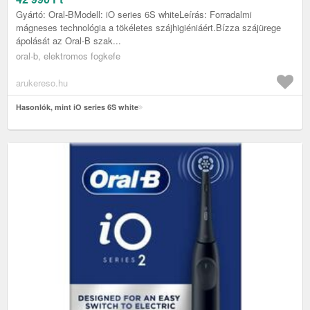
Gyártó: Oral-BModell: iO series 6S whiteLeírás: Forradalmi
mágneses technológia a tökéletes szájhigiéniáért.Bízza szájürege
ápolását az Oral-B szak...
oral-b, elektromos fogkefe
arukereso.hu
Hasonlók, mint iO series 6S white