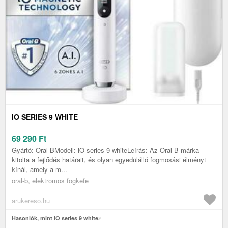
IO SERIES 9 WHITE
69 290
Ft
Gyártó: Oral-BModell: iO series 9 whiteLeírás: Az Oral-B márka
kitolta a fejlődés határait, és olyan egyedülálló fogmosási élményt
kínál, amely a m...
oral-b, elektromos fogkefe
arukereso.hu
Hasonlók, mint iO series 9 white