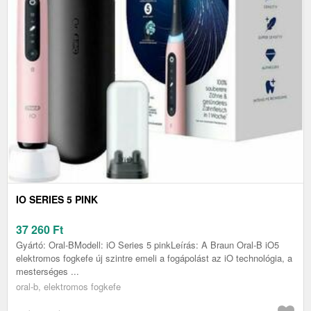
IO SERIES 5 PINK
37 260
Ft
Gyártó: Oral-BModell: iO Series 5 pinkLeírás: A Braun Oral-B iO5
elektromos fogkefe új szintre emeli a fogápolást az iO technológia, a
mesterséges ...
oral-b, elektromos fogkefe