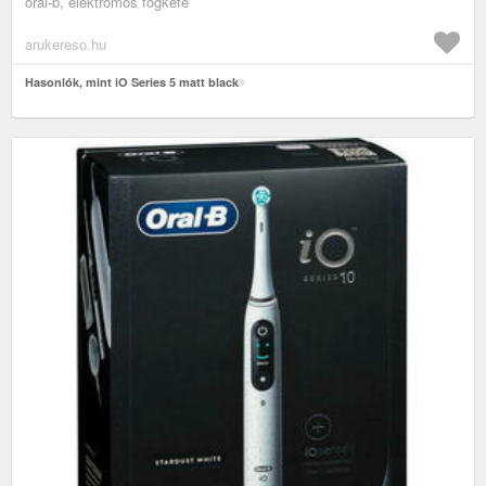
oral-b, elektromos fogkefe
arukereso.hu
Hasonlók, mint iO Series 5 matt black