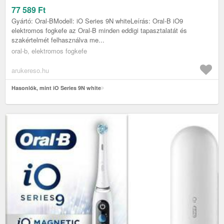
77 589
Ft
Gyártó: Oral-BModell: iO Series 9N whiteLeírás: Oral-B iO9
elektromos fogkefe az Oral-B minden eddigi tapasztalatát és
szakértelmét felhasználva me...
oral-b, elektromos fogkefe
arukereso.hu
Hasonlók, mint iO Series 9N white