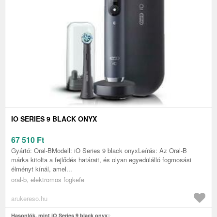
IO SERIES 9 BLACK ONYX
67 510
Ft
Gyártó: Oral-BModell: iO Series 9 black onyxLeírás: Az Oral-B
márka kitolta a fejlődés határait, és olyan egyedülálló fogmosási
élményt kínál, amel...
oral-b, elektromos fogkefe
arukereso.hu
Hasonlók, mint iO Series 9 black onyx