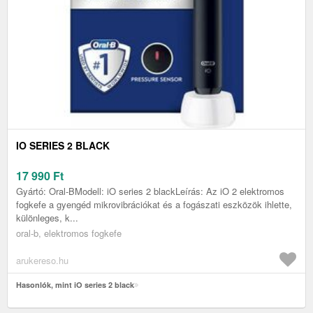
IO SERIES 2 BLACK
17 990
Ft
Gyártó: Oral-BModell: iO series 2 blackLeírás: Az iO 2 elektromos
fogkefe a gyengéd mikrovibrációkat és a fogászati eszközök ihlette,
különleges, k...
oral-b, elektromos fogkefe
arukereso.hu
Hasonlók, mint iO series 2 black