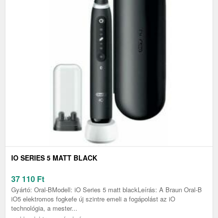
IO SERIES 5 MATT BLACK
37 110
Ft
Gyártó: Oral-BModell: iO Series 5 matt blackLeírás: A Braun Oral-B
iO5 elektromos fogkefe új szintre emeli a fogápolást az iO
technológia, a mester...