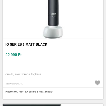
IO SERIES 3 MATT BLACK
22 990
Ft
oral-b, elektromos fogkefe
arukereso.hu
Hasonlók, mint iO series 3 matt black