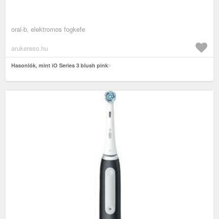
oral-b, elektromos fogkefe
arukereso.hu
Hasonlók, mint iO Series 3 blush pink