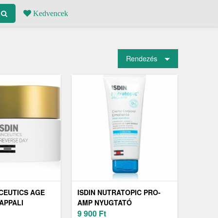
Kedvencek
Rendezés
NCEUTICS AGE
ISDIN NUTRATOPIC PRO-
APPALI
AMP NYUGTATÓ
ÍTÓ KRÉM 50
TESTÁPOLÓ KRÉM 200 ML
9 900
Ft