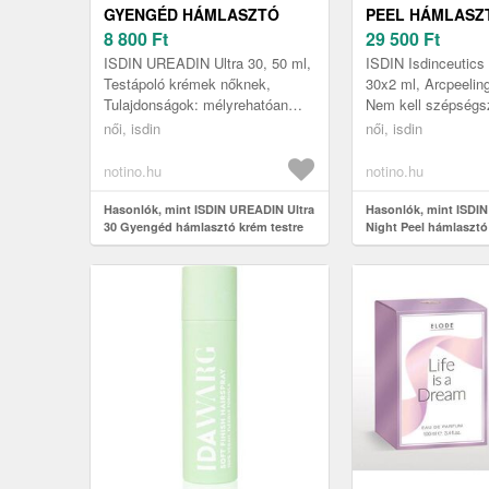
GYENGÉD HÁMLASZTÓ
PEEL HÁMLASZ
KRÉM TESTRE 50 ML
8 800
Ft
SZÉRUM AMPU
29 500
Ft
30X2 ML
ISDIN UREADIN Ultra 30, 50 ml,
ISDIN Isdinceutics 
Testápoló krémek nőknek,
30x2 ml, Arcpeelin
Tulajdonságok: mélyrehatóan
Nem kell szépségs
hidratálja a bőrt hámlasztó
mennie a hatékony
női, isdin
női, isdin
hatású
hámlasztásért, ho
a bőrhibákat. A...
notino.hu
notino.hu
Hasonlók, mint ISDIN UREADIN Ultra
Hasonlók, mint ISDIN
30 Gyengéd hámlasztó krém testre
Night Peel hámlasztó
50 ml
szérum ampullákban 