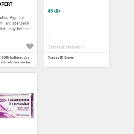
XPERT
KORREKCIÓS
45 db
utics Pigment
OLTOK ELLEN
ml, arc szérumok
rzi, hogy bőrének
üksége, mint amit a
' '
nak? A kiváló...
SzépségEgészség.hu
 ISDIN Isdinceutics
Összes ID Expert
 élénkítő korrekciós
ntfoltok ellen 30x2