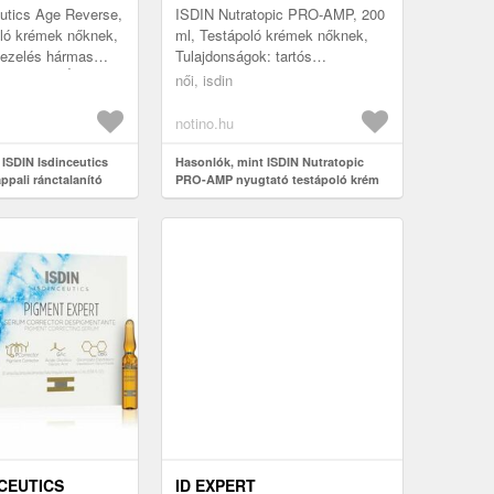
utics Age Reverse,
ISDIN Nutratopic PRO-AMP, 200
oló krémek nőknek,
ml, Testápoló krémek nőknek,
kezelés hármas
Tulajdonságok: tartós
 hatással Állítsa
rugalmasságot biztosít a bőrnek
női, isdin
fiatalos me...
megerősíti a bőrgátat csökkenti a
...
notino.hu
 ISDIN Isdinceutics
Hasonlók, mint ISDIN Nutratopic
ppali ránctalanító
PRO-AMP nyugtató testápoló krém
200 ml
NCEUTICS
ID EXPERT