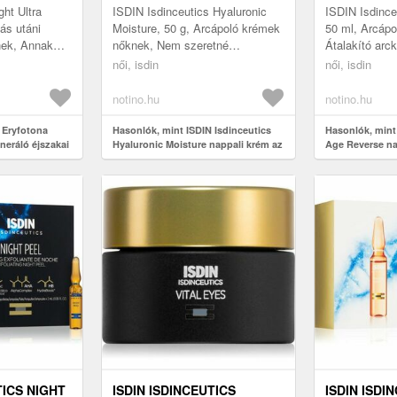
ÉRZÉKENY ARCBŐRRE
ML
ht Ultra
ISDIN Isdinceutics Hyaluronic
ISDIN Isdince
UTÁNTÖLTŐ 50 G
ás utáni
Moisture, 50 g, Arcápoló krémek
50 ml, Arcáp
nek, Annak
nőknek, Nem szeretné
Átalakító arc
rét ne
alábecsülni a bőrápolást?
öregedésgátló
női, isdin
női, isdin
, fontos,
Használjon hidratáló krémet
vissza a bőre 
minden egy...
notino.hu
notino.hu
 Eryfotona
Hasonlók, mint ISDIN Isdinceutics
Hasonlók, mint
eneráló éjszakai
Hyaluronic Moisture nappali krém az
Age Reverse na
érzékeny arcbőrre utántöltő 50 g
krém 50 ml
TICS NIGHT
ISDIN ISDINCEUTICS
ISDIN ISDI