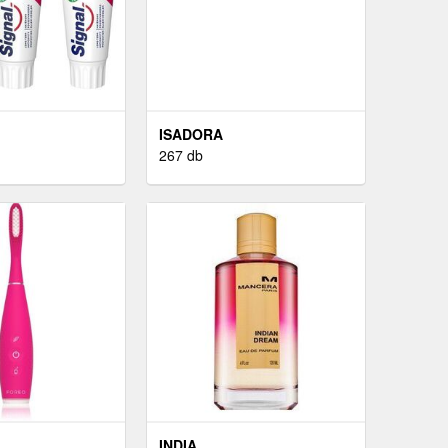
ISADORA
267 db
INDIA