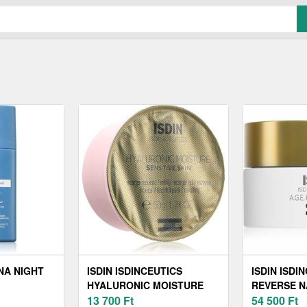
NA NIGHT
ISDIN ISDINCEUTICS
ISDIN ISDI
HYALURONIC MOISTURE
REVERSE N
JSZAKAI
NAPPALI KRÉM AZ
13 700
Ft
RÁNCTALAN
54 500
Ft