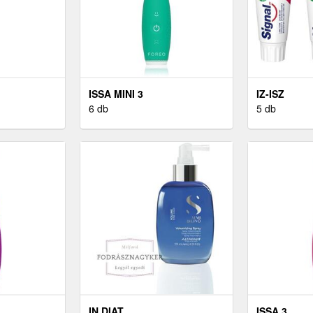
ISSA MINI 3
IZ-ISZ
6 db
5 db
IN DIAT
ISSA 3