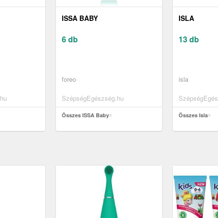
ISSA BABY
ISLA
6 db
13 db
foreo
isla
hu
SzépségEgészség.hu
SzépségEgés
Összes ISSA Baby
Összes Isla