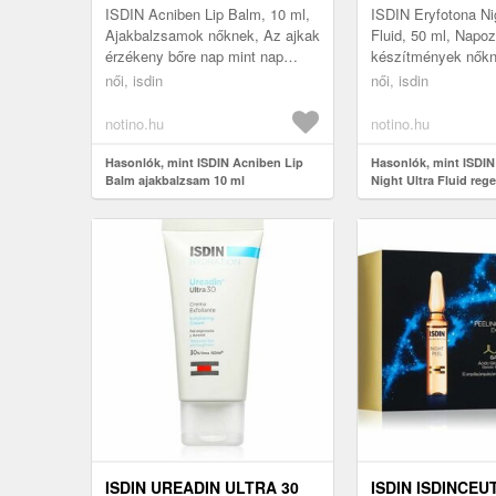
SZÉRUM 50 ML
ISDIN Acniben Lip Balm, 10 ml,
ISDIN Eryfotona Nig
Ajakbalzsamok nőknek, Az ajkak
Fluid, 50 ml, Napoz
érzékeny bőre nap mint nap
készítmények nők
különféle igénybevételnek van
érdekében, hogy bő
női, isdin
női, isdin
kitéve, az élelmiszerekkel v...
károsítsa a napozás
hogy ne cs...
notino.hu
notino.hu
Hasonlók, mint ISDIN Acniben Lip
Hasonlók, mint ISDIN
Balm ajakbalzsam 10 ml
Night Ultra Fluid reg
szérum 50 ml
ISDIN UREADIN ULTRA 30
ISDIN ISDINCEU