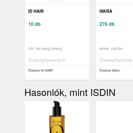
ID HAIR
ISKRA
10 db
276 db
női, ida warg beauty
elode, parfüm
SzépségEgészség.hu
SzépségEgészség.
Összes id HAIR
Összes Iskra
Hasonlók, mint ISDIN