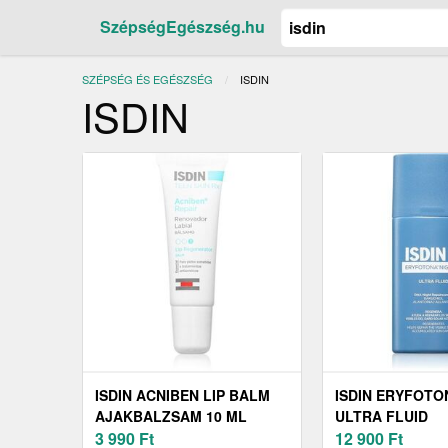
SzépségEgészség.hu
SZÉPSÉG ÉS EGÉSZSÉG
JELENLEGI:
ISDIN
ISDIN
ISDIN ACNIBEN LIP BALM
ISDIN ERYFOTO
AJAKBALZSAM 10 ML
ULTRA FLUID
3 990
Ft
REGENERÁLÓ É
12 900
Ft