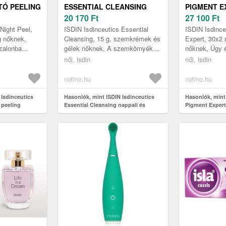
TÓ PEELING
ESSENTIAL CLEANSING
PIGMENT E
LLÁKBAN
NAPPALI ÉS ÉJSZAKAI
20 170
Ft
ÉLÉNKÍTŐ 
27 100
Ft
KRÉM SZEMRE 15 G
SZÉRUM A
Night Peel,
ISDIN Isdinceutics Essential
ISDIN Isdince
PIGMENTF
g nőknek,
Cleansing, 15 g, szemkrémek és
Expert, 30x2 
zalonba
gélek nőknek, A szemkörnyék
nőknek, Úgy é
30X2 ML
nagyon érzékeny terület. A bőr itt
többre van sz
női, isdin
női, isdin
gy megelőzze
rendkívül vékony és sérü...
krémek nyújta
notino.hu
notino.hu
 Isdinceutics
Hasonlók, mint ISDIN Isdinceutics
Hasonlók, mint
 peeling
Essential Cleansing nappali és
Pigment Expert
30x2 ml
éjszakai krém szemre 15 g
szérum a pigme
ml