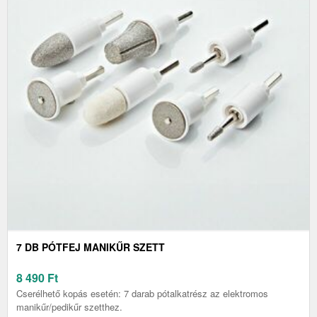
7 DB PÓTFEJ MANIKŰR SZETT
8 490
Ft
Cserélhető kopás esetén: 7 darab pótalkatrész az elektromos
manikűr/pedikűr szetthez.