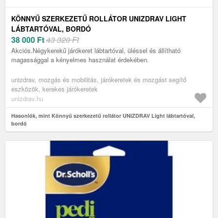
KÖNNYŰ SZERKEZETŰ ROLLÁTOR UNIZDRAV LIGHT
LÁBTARTÓVAL, BORDÓ
38 000
Ft
43 320 Ft
Akciós.Négykerekű járókeret lábtartóval, üléssel és állítható
magassággal a kényelmes használat érdekében.
unizdrav, mozgás és mobilitás, járókeretek és mozgást segítő
eszközök, kerekes járókeretek
unizdrav.hu
Hasonlók, mint Könnyű szerkezetű rollátor UNIZDRAV Light lábtartóval,
bordó