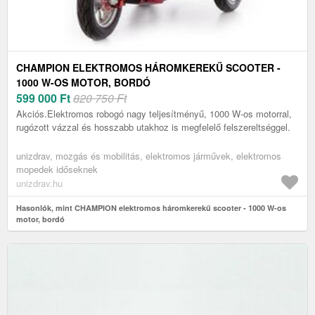
CHAMPION ELEKTROMOS HÁROMKEREKŰ SCOOTER -
1000 W-OS MOTOR, BORDÓ
599 000
Ft
820 750 Ft
Akciós.Elektromos robogó nagy teljesítményű, 1000 W-os motorral,
rugózott vázzal és hosszabb utakhoz is megfelelő felszereltséggel.
unizdrav, mozgás és mobilitás, elektromos járművek, elektromos
mopedek időseknek
unizdrav.hu
Hasonlók, mint CHAMPION elektromos háromkerekű scooter - 1000 W-os
motor, bordó