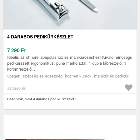
4 DARABOS PEDIKŰRKÉSZLET
7 290
Ft
Ideális az otthoni lábápoláshoz és manikűrözéshez! Kiváló minőségű
pedikűrszett ergonomikus, puha markolattal: 1 dupla lábreszelő, 1
körömreszelő, ...
3pagen, szépség és egészség, kozmetikumok, manikűr és pedikűr
astoreo.hu
Hasonlók, mint 4 darabos pedikűrkészlet