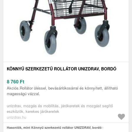
KÖNNYŰ SZERKEZETŰ ROLLÁTOR UNIZDRAV, BORDÓ
8 760
Ft
Akciós.Rollátor üléssel, bevásárlókosárral és könnyített, állítható
magasságú vázzal.
unizdrav, mozgás és mobilitás, járókeretek és mozgást segítő
eszközök, kerekes járókeretek
unizdrav.hu
Hasonlók, mint Könnyű szerkezetű rollátor UNIZDRAV, bordó