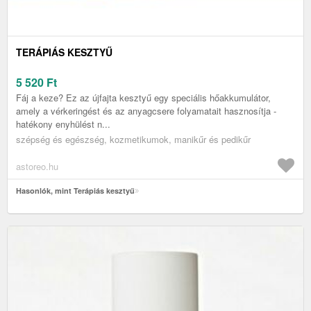
TERÁPIÁS KESZTYŰ
5 520
Ft
Fáj a keze? Ez az újfajta kesztyű egy speciális hőakkumulátor,
amely a vérkeringést és az anyagcsere folyamatait hasznosítja -
hatékony enyhülést n...
szépség és egészség, kozmetikumok, manikűr és pedikűr
astoreo.hu
Hasonlók, mint Terápiás kesztyű