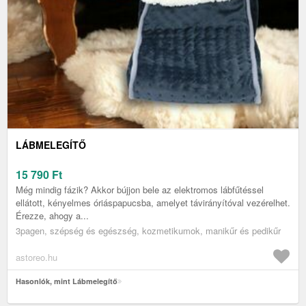
LÁBMELEGÍTŐ
15 790
Ft
Még mindig fázik? Akkor bújjon bele az elektromos lábfűtéssel
ellátott, kényelmes óriáspapucsba, amelyet távirányítóval vezérelhet.
Érezze, ahogy a...
3pagen, szépség és egészség, kozmetikumok, manikűr és pedikűr
astoreo.hu
Hasonlók, mint Lábmelegítő