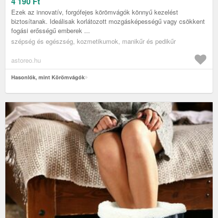
4 190
Ft
Ezek az innovatív, forgófejes körömvágók könnyű kezelést
biztosítanak. Ideálisak korlátozott mozgásképességű vagy csökkent
fogási erősségű emberek ...
szépség és egészség, kozmetikumok, manikűr és pedikűr
astoreo.hu
Hasonlók, mint Körömvágók