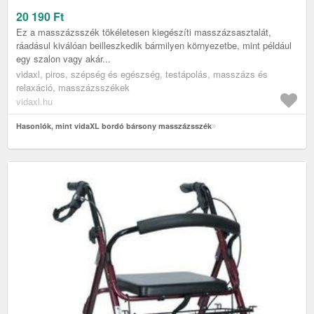
20 190
Ft
Ez a masszázsszék tökéletesen kiegészíti masszázsasztalát,
ráadásul kiválóan beilleszkedik bármilyen környezetbe, mint például
egy szalon vagy akár...
vidaxl, piros, szépség és egészség, testápolás, masszázs és
relaxáció, masszázsszékek
vidaxl.hu
Hasonlók, mint vidaXL bordó bársony masszázsszék