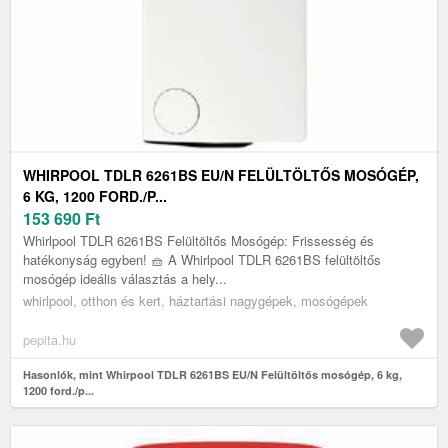
WHIRPOOL TDLR 6261BS EU/N FELÜLTÖLTŐS MOSÓGÉP,
6 KG, 1200 FORD./P...
153 690
Ft
Whirlpool TDLR 6261BS Felültöltős Mosógép: Frissesség és
hatékonyság egyben! 🧺 A Whirlpool TDLR 6261BS felültöltős
mosógép ideális választás a hely...
whirlpool, otthon és kert, háztartási nagygépek, mosógépek
pepita.hu
Hasonlók, mint Whirpool TDLR 6261BS EU/N Felültöltős mosógép, 6 kg,
1200 ford./p...