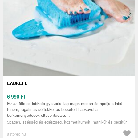
LÁBKEFE
6 990
Ft
Ez az ötletes lábkefe gyakorlatilag maga mossa és ápolja a lábát.
Finom, rugalmas sörtékkel és beépített habkővel a
bőrkeményedések eltávolítására....
3pagen, szépség és egészség, kozmetikumok, manikűr és pedikűr
astoreo.hu