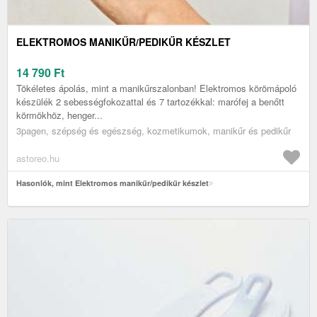
ELEKTROMOS MANIKŰR/PEDIKŰR KÉSZLET
14 790
Ft
Tökéletes ápolás, mint a manikűrszalonban! Elektromos körömápoló
készülék 2 sebességfokozattal és 7 tartozékkal: marófej a benőtt
körmökhöz, henger...
3pagen, szépség és egészség, kozmetikumok, manikűr és pedikűr
astoreo.hu
Hasonlók, mint Elektromos manikűr/pedikűr készlet