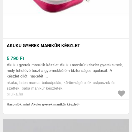
AKUKU GYEREK MANIKŰR KÉSZLET
5 790
Ft
Akuku gyerek manikűr készlet Akuku manikűr készlet gyerekeknek,
mely lehetővé teszi a gyermekköröm biztonságos ápolását. A
készlet ollót, hajkefét ...
akuku, baba-mama, babaápolás, körömvágó ollók csipeszek és
szettek, baba manikűr készletek
pilulka.hu
Hasonlók, mint Akuku gyerek manikűr készlet