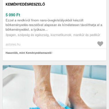
KEMÉNYEDÉSRESZELŐ
5 090
Ft
Ezzel a rendkívül finom nano-üvegkristályokból készült
bőrkeményedés-reszelővel alaposan és kíméletesen távolíthatja el a
bőrkeményedést, a tyúksze...
3pagen, szépség és egészség, kozmetikumok, manikűr és pedikűr
astoreo.hu
Hasonlók, mint Keményedésreszelő