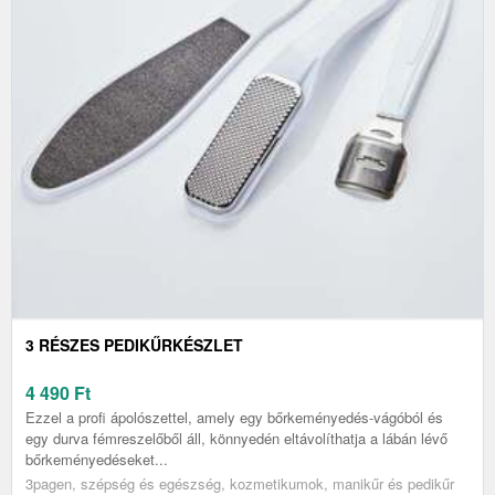
3 RÉSZES PEDIKŰRKÉSZLET
4 490
Ft
Ezzel a profi ápolószettel, amely egy bőrkeményedés-vágóból és
egy durva fémreszelőből áll, könnyedén eltávolíthatja a lábán lévő
bőrkeményedéseket...
3pagen, szépség és egészség, kozmetikumok, manikűr és pedikűr