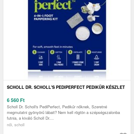
SCHOLL DR. SCHOLL'S PEDIPERFECT PEDIKŰR KÉSZLET
6 560
Ft
Scholl Dr. Scholl's PediPerfect, Pedikűr nőknek, Szeretné
megmutatni gyönyörű lábait? Nem kell rögtön a szépségszalonba
futnia, a kiváló Scholl Dr....
női, scholl