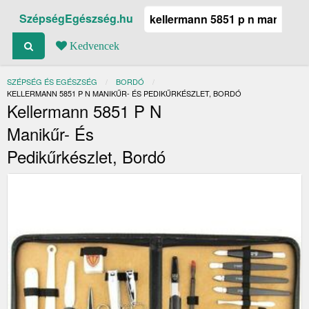
SzépségEgészség.hu
Kedvencek
SZÉPSÉG ÉS EGÉSZSÉG
BORDÓ
JELENLEGI:
KELLERMANN 5851 P N MANIKŰR- ÉS PEDIKŰRKÉSZLET, BORDÓ
Kellermann 5851 P N
Manikűr- És
Pedikűrkészlet, Bordó