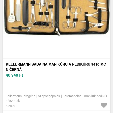
KELLERMANN SADA NA MANIKÚRU A PEDIKÚRU 9410 MC
N ČERNÁ
40 940
Ft
kellermann, drogéria | szépségápolás | körömápolás | manikűr-pedikűr
készletek
alza.hu