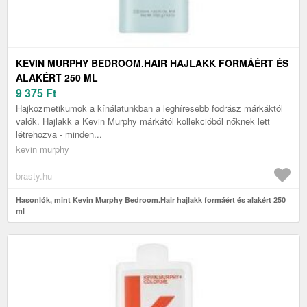
KEVIN MURPHY BEDROOM.HAIR HAJLAKK FORMÁÉRT ÉS
ALAKÉRT 250 ML
9 375
Ft
Hajkozmetikumok a kínálatunkban a leghíresebb fodrász márkáktól
valók. Hajlakk a Kevin Murphy márkától kollekcióból nőknek lett
létrehozva - minden...
kevin murphy
brasty.hu
Hasonlók, mint Kevin Murphy Bedroom.Hair hajlakk formáért és alakért 250
ml