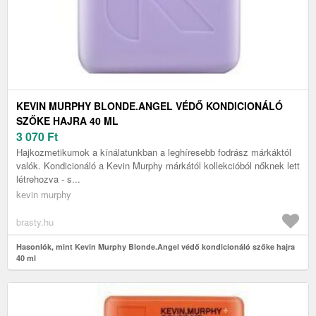
KEVIN MURPHY BLONDE.ANGEL VÉDŐ KONDICIONÁLÓ
SZŐKE HAJRA 40 ML
3 070
Ft
Hajkozmetikumok a kínálatunkban a leghíresebb fodrász márkáktól
valók. Kondicionáló a Kevin Murphy márkától kollekcióból nőknek lett
létrehozva - s...
kevin murphy
brasty.hu
Hasonlók, mint Kevin Murphy Blonde.Angel védő kondicionáló szőke hajra
40 ml