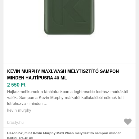
KEVIN MURPHY MAXI.WASH MÉLYTISZTÍTÓ SAMPON
MINDEN HAJTÍPUSRA 40 ML
2 550
Ft
Hajkozmetikumok a kínálatunkban a leghíresebb fodrász márkáktól
valók. Sampon a Kevin Murphy márkától kollekcióból nőknek lett
létrehozva - minden ...
kevin murphy
brasty.hu
Hasonlók, mint Kevin Murphy Maxi.Wash mélytisztító sampon minden
hajtípusra 40 ml