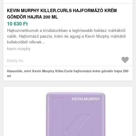
KEVIN MURPHY KILLER.CURLS HAJFORMÁZÓ KRÉM
GÖNDÖR HAJRA 200 ML
10 630
Ft
Hajkozmetikumok a kínálatunkban a leghíresebb fodrász márkáktól
valók. Hajformázó paszta, krém és agyag a Kevin Murphy márkától
kollekcióból nőknek...
kevin murphy
brasty.hu
Hasonlók, mint Kevin Murphy Killer.Curls hajformázó krém göndör hajra 200
ml