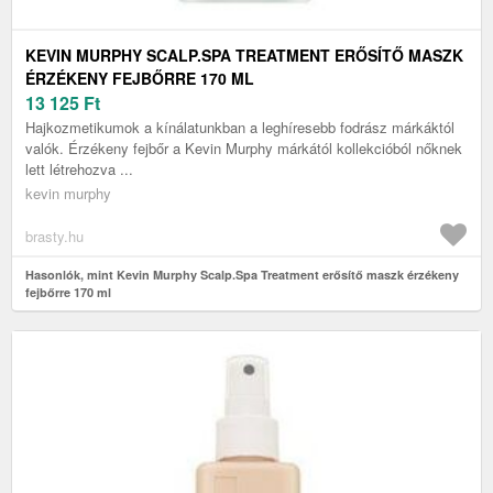
KEVIN MURPHY SCALP.SPA TREATMENT ERŐSÍTŐ MASZK
ÉRZÉKENY FEJBŐRRE 170 ML
13 125
Ft
Hajkozmetikumok a kínálatunkban a leghíresebb fodrász márkáktól
valók. Érzékeny fejbőr a Kevin Murphy márkától kollekcióból nőknek
lett létrehozva ...
kevin murphy
brasty.hu
Hasonlók, mint Kevin Murphy Scalp.Spa Treatment erősítő maszk érzékeny
fejbőrre 170 ml