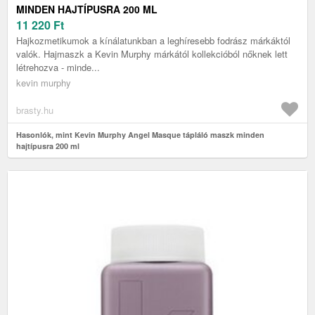
MINDEN HAJTÍPUSRA 200 ML
11 220
Ft
Hajkozmetikumok a kínálatunkban a leghíresebb fodrász márkáktól
valók. Hajmaszk a Kevin Murphy márkától kollekcióból nőknek lett
létrehozva - minde...
kevin murphy
brasty.hu
Hasonlók, mint Kevin Murphy Angel Masque tápláló maszk minden
hajtípusra 200 ml