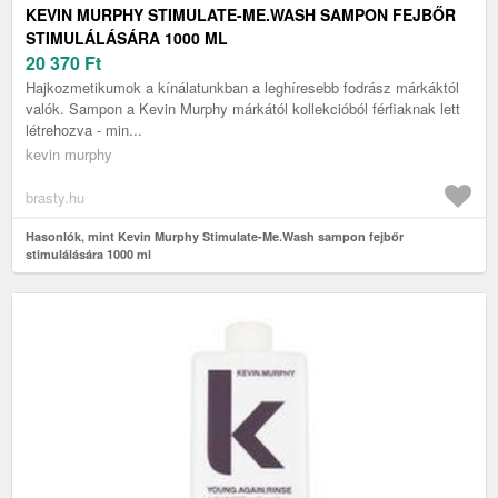
KEVIN MURPHY STIMULATE-ME.WASH SAMPON FEJBŐR
STIMULÁLÁSÁRA 1000 ML
20 370
Ft
Hajkozmetikumok a kínálatunkban a leghíresebb fodrász márkáktól
valók. Sampon a Kevin Murphy márkától kollekcióból férfiaknak lett
létrehozva - min...
kevin murphy
brasty.hu
Hasonlók, mint Kevin Murphy Stimulate-Me.Wash sampon fejbőr
stimulálására 1000 ml