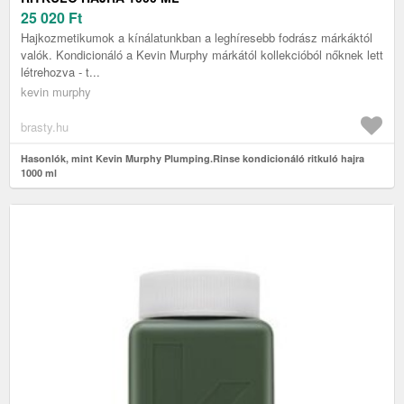
25 020
Ft
Hajkozmetikumok a kínálatunkban a leghíresebb fodrász márkáktól
valók. Kondicionáló a Kevin Murphy márkától kollekcióból nőknek lett
létrehozva - t...
kevin murphy
brasty.hu
Hasonlók, mint Kevin Murphy Plumping.Rinse kondicionáló ritkuló hajra
1000 ml