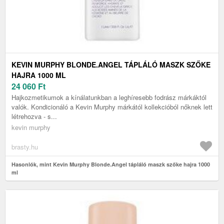
KEVIN MURPHY BLONDE.ANGEL TÁPLÁLÓ MASZK SZŐKE
HAJRA 1000 ML
24 060
Ft
Hajkozmetikumok a kínálatunkban a leghíresebb fodrász márkáktól
valók. Kondicionáló a Kevin Murphy márkától kollekcióból nőknek lett
létrehozva - s...
kevin murphy
brasty.hu
Hasonlók, mint Kevin Murphy Blonde.Angel tápláló maszk szőke hajra 1000
ml