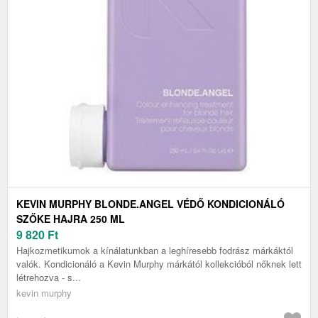
KEVIN MURPHY BLONDE.ANGEL VÉDŐ KONDICIONÁLÓ
SZŐKE HAJRA 250 ML
9 820
Ft
Hajkozmetikumok a kínálatunkban a leghíresebb fodrász márkáktól
valók. Kondicionáló a Kevin Murphy márkától kollekcióból nőknek lett
létrehozva - s...
kevin murphy