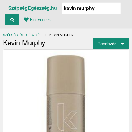
SzépségEgészség.hu
Kedvencek
SZÉPSÉG ÉS EGÉSZSÉG
JELENLEGI:
KEVIN MURPHY
Kevin Murphy
Rendezés