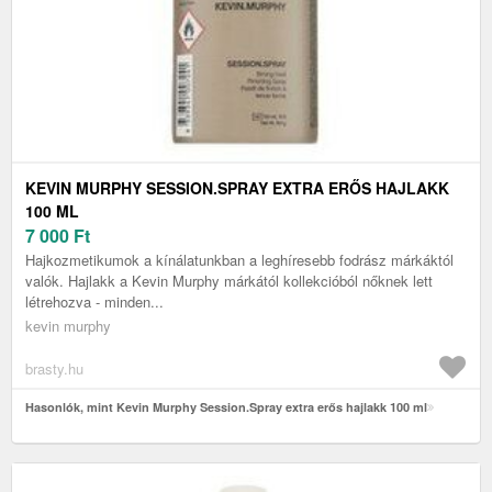
KEVIN MURPHY SESSION.SPRAY EXTRA ERŐS HAJLAKK
100 ML
7 000
Ft
Hajkozmetikumok a kínálatunkban a leghíresebb fodrász márkáktól
valók. Hajlakk a Kevin Murphy márkától kollekcióból nőknek lett
létrehozva - minden...
kevin murphy
brasty.hu
Hasonlók, mint Kevin Murphy Session.Spray extra erős hajlakk 100 ml