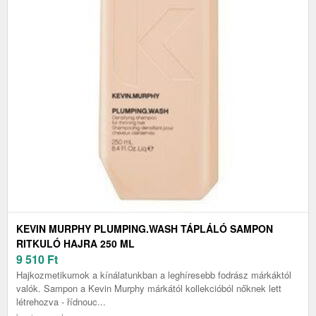
KEVIN MURPHY PLUMPING.WASH TÁPLÁLÓ SAMPON
RITKULÓ HAJRA 250 ML
9 510
Ft
Hajkozmetikumok a kínálatunkban a leghíresebb fodrász márkáktól
valók. Sampon a Kevin Murphy márkától kollekcióból nőknek lett
létrehozva - řídnouc...