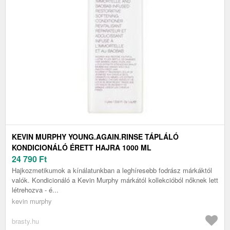
KEVIN MURPHY YOUNG.AGAIN.RINSE TÁPLÁLÓ
KONDICIONÁLÓ ÉRETT HAJRA 1000 ML
24 790
Ft
Hajkozmetikumok a kínálatunkban a leghíresebb fodrász márkáktól
valók. Kondicionáló a Kevin Murphy márkától kollekcióból nőknek lett
létrehozva - é...
kevin murphy
brasty.hu