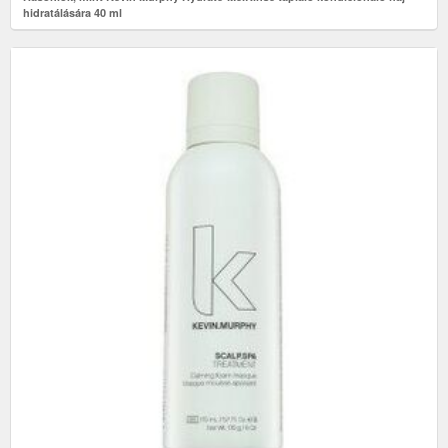
hidratálására 40 ml