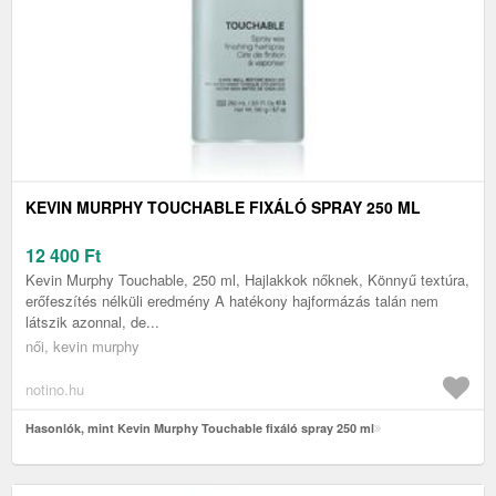
KEVIN MURPHY TOUCHABLE FIXÁLÓ SPRAY 250 ML
12 400
Ft
Kevin Murphy Touchable, 250 ml, Hajlakkok nőknek, Könnyű textúra,
erőfeszítés nélküli eredmény A hatékony hajformázás talán nem
látszik azonnal, de...
női, kevin murphy
notino.hu
Hasonlók, mint Kevin Murphy Touchable fixáló spray 250 ml