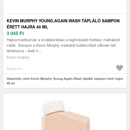
KEVIN MURPHY YOUNG.AGAIN.WASH TÁPLÁLÓ SAMPON
ÉRETT HAJRA 40 ML
3 045
Ft
Hajkozmetikumok a kínálatunkban a leghíresebb fodrász márkáktól
valók. Sampon a Kevin Murphy márkától kollekcióból nőknek lett
létrehozva - érett h...
kevin murphy
brasty.hu
Hasonlók, mint Kevin Murphy Young.Again.Wash tápláló sampon érett hajra
40 ml