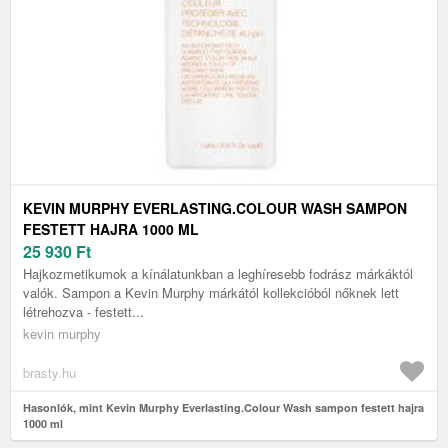
KEVIN MURPHY EVERLASTING.COLOUR WASH SAMPON
FESTETT HAJRA 1000 ML
25 930
Ft
Hajkozmetikumok a kínálatunkban a leghíresebb fodrász márkáktól
valók. Sampon a Kevin Murphy márkától kollekcióból nőknek lett
létrehozva - festett...
kevin murphy
brasty.hu
Hasonlók, mint Kevin Murphy Everlasting.Colour Wash sampon festett hajra
1000 ml