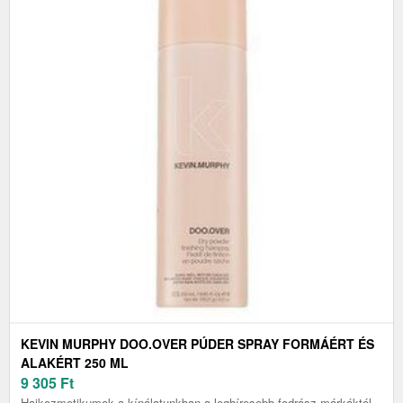
KEVIN MURPHY DOO.OVER PÚDER SPRAY FORMÁÉRT ÉS
ALAKÉRT 250 ML
9 305
Ft
Hajkozmetikumok a kínálatunkban a leghíresebb fodrász márkáktól