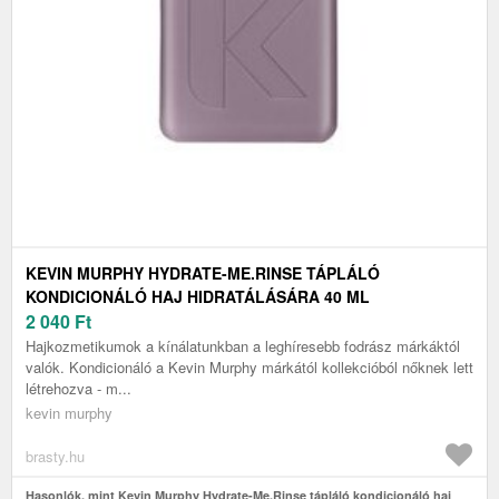
KEVIN MURPHY HYDRATE-ME.RINSE TÁPLÁLÓ
KONDICIONÁLÓ HAJ HIDRATÁLÁSÁRA 40 ML
2 040
Ft
Hajkozmetikumok a kínálatunkban a leghíresebb fodrász márkáktól
valók. Kondicionáló a Kevin Murphy márkától kollekcióból nőknek lett
létrehozva - m...
kevin murphy
brasty.hu
Hasonlók, mint Kevin Murphy Hydrate-Me.Rinse tápláló kondicionáló haj